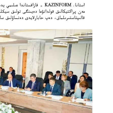
استانا. KAZINFORM - قازاقستاند
مەن پراكتيكالىق قولدانۋعا دەيىنگى تولىق سيكلد
قالىپتاستىرىلماق، دەپ حابارلايدى دەنساۋلىق سا