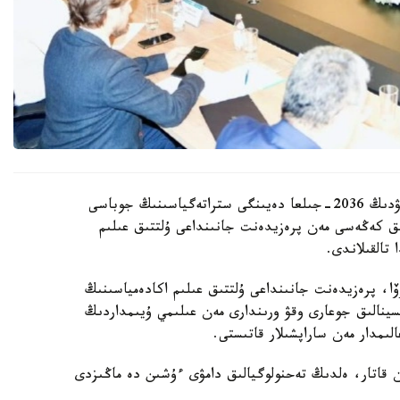
قازاقستان رەسپۋبليكاسىندا بيوتەحنولوگيالاردى دامىتۋدىڭ 2036-جىلعا دەيىنگى ستراتەگياسىنىڭ جوباسى
ىق كەڭەسى مەن پرەزيدەنت جانىنداعى ۇلتتىق عىلىم
تالقىلاندى.
وۆا، پرەزيدەنت جانىنداعى ۇلتتىق عىلىم اكادەمياسىنىڭ
تسينالىق جوعارى وقۋ ورىندارى مەن عىلىمي ۇيىمداردىڭ
ىمدار مەن ساراپشىلار قاتىستى.
ممەن قاتار، ەلدىڭ تەحنولوگيالىق دامۋى ءۇشىن دە ماڭىزدى