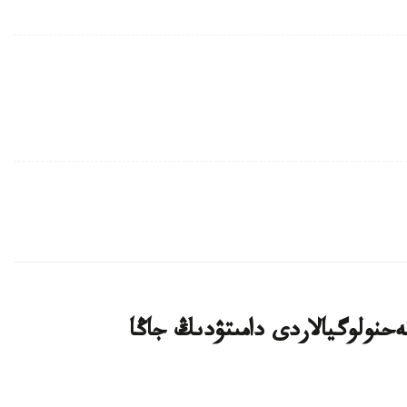
يىن بيوتەحنولوگيالاردى دامىتۋدىڭ جاڭا