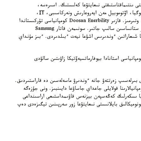
 ىنتىماقتاستىقتى نىعايتۋعا كەلىستىك. اسىرەسە،
وگيا، اۆتوموبيل مەن ايەروعارىش ونەركاسىبى،
ІТ
،
سيفرلاندىرۋ جانە باسقا دا سالالارعا باسىمدىق بەرىپ وتىرمىز. قازىر Doosan Enerbility كومپانياسى تۇركىستاندا
بۋ-گاز قوندىرعىسى ارقىلى جۇمىس ىستەيتىن ەلەكتر ستانساسىن سالىپ جاتىر. سونىمەن قاتار Samsung
 تەحنيكا شىعاراتىن ءوندىرىس اشۋعا نيەت ءبىلدىردى. ءبىز مۇنداي
ەكەت باسشىسىنىڭ اتاپ وتۋىنشە، GL Rapha كومپانياسى استانادا بيوفارماتسيەۆتيكا زاۋىتىن سالۋدى
بىرلەسىپ زەرتتەۋ جانە ءوندىرۋ ماسەلەسىن دە قاراستىردىق.
انيالارىنا قولايلى جاعداي جاساۋعا دايىنبىز. ونى جۇزەگە
يا ىسكەرلىك كەڭەسپەن بيزنەس قاۋىمداستىعى اراسىنداعى
وميكالىق بايلانىستى نىعايتۋعا زور سەرپىنىن تيگىزەدى دەپ