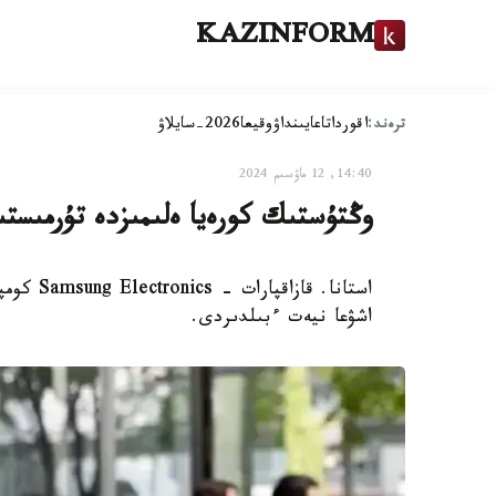
KAZINFORM
ترەند:
اقوردا
تاعايىنداۋ
وقيعا
2026-سايلاۋ
14:40, 12 ماۋسىم 2024
وڭتۇستىك كورەيا ەلىمىزدە تۇرمىست
استانا. 
اشۋعا نيەت ءبىلدىردى.