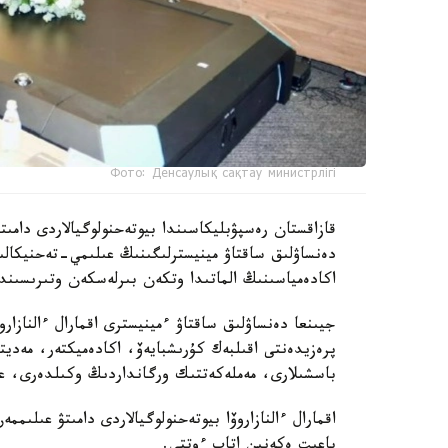
Фото: Денсаулық сақтау министрлігі
دەنساۋلىق ساقتاۋ مينيسترلىگىنىڭ عىلىمي-تەحنيكال
اكادەمياسىنىڭ الماتىدا وتكەن بىرلەسكەن وتىرىسىندا 
جيىنعا دەنساۋلىق ساقتاۋ ءمينيسترى اقمارال ءالنازار
پرەزيدەنتى اقىلبەك كۇرىشبايەۆ، اكادەميكتەر، مەدي
باسشىلارى، مەملەكەتتىك ورگانداردىڭ وكىلدەرى، عال
اقمارال ءالنازاروۆا بيوتەحنولوگيالاردى دامىتۋ عىلى
باعىت ەكەنىن اتاپ ءوتتى.