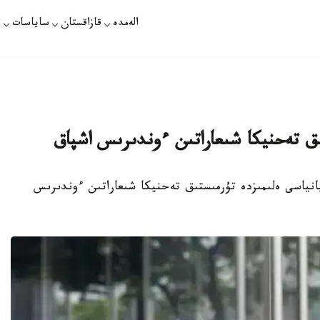
الەمدە
قازاقستان
ساياسات
ت
ىق تەحنيكا شىعاراتىن ءوندىرىس اشپاق
قازاقپارات - Samsung Electronics كومپانياسى ەلىمىزدە تۇرمىستىق تەحنيكا شىعاراتىن ءوندىرىس