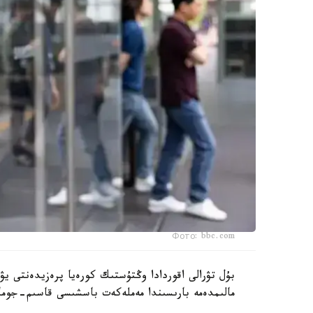
Фото: bbc.com
بۇل تۋرالى اقوردادا وڭتۇستىك كورەيا پرەزيدەنتى 
مالىمدەمە بارىسىندا مەملەكەت باسشىسى قاسىم-جومار