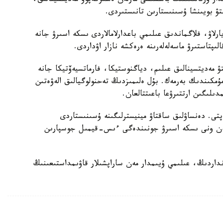
مدار ورتالىعىنىڭ باسشىسى مارلەن ەسىركەپوۆ مەديتسينالىق،
تۋ بويىنشا ۇسىنىستارىن تانىستىردى.
يارلاۋ، فلاگماندىق عىلىمي باعدارلامالاردى ىسكە اسىرۋ جانە
ىپتاستىرۋ ماسەلەلەرىنە ەرەكشە نازار اۋداردى.
تۋ مەديتسينالىق عىلىم، دياگنوستيكا، فارماتسيەۆتيكا جانە
 مۇمكىندىك بەرمەك. بۇل ەلىمىزدىڭ تەحنولوگيالىق الەۋەتىن
لىگىن ارتتىرۋعا باعىتتالعان.
تى. دەنساۋلىق ساقتاۋ مينيسترلىگىنە ۇسىنىستاردى
 مەن ونى ىسكە اسىرۋ جونىندەگى ءىس-قيمىل جوسپارىن
داردىڭ، عىلىمي ۇيىمدار مەن ساراپشىلار قاۋىمداستىعىنىڭ