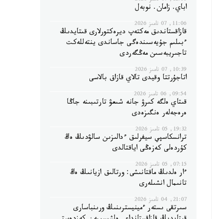
12:06, 07 تامىز 2026
اباي. زامان. نوبەل
11:06, 07 تامىز 2026
قازاقستاندىق مەكتەپ ديرەكتورلارى قىتايدىڭ
ءبىلىم جۇيەسىندەگى جاساندى ينتەللەكت
تاجىريبەسىن مەڭگەردى
10:39, 07 تامىز 2026
اتاجۇرتتا وقيدى تالاي قازاق بالاسى
09:54, 06 تامىز 2026
قىتاي ەلگە كىرۋ جانە شىعۋ تارتىبىنە جاڭا
ەرەجەلەر ەنگىزەدى
19:32, 05 تامىز 2026
ترانسكاسپي سيفرلىق ءدالىزىن سالۋدىڭ ەڭ
كۇردەلى كەزەڭى اياقتالدى
07:15, 05 تامىز 2026
ءار ەلدىڭ ماقتانىشى: ورتالىق ازيانىڭ ەڭ
تانىمال انشىلەرى
21:07, 04 تامىز 2026
سىرتقى ىستەر ءمينيسترىنىڭ ورىنباسارى