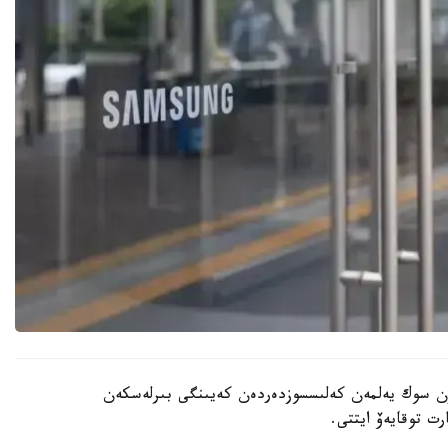
يۋن سوك يەلمەن كەلىسسوزدەردەن كەيىنگى بىرلەسكەن
ت توقايەۆ ايتتى.