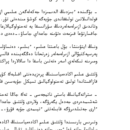
- بۇگىندە ءبىزدىڭ الدىمىزدا جەكەلەگەن عىلىمي ازىر
قولدانىلاتىن تولىققاندى جۇيەگە كوشۋ مىندەتى تۇر.
وتاندىق ازىرلەمەلەردىڭ سۇرانىسقا يە تەحنولوگيالارع
جاقسارتۋعا قىزمەت ەتۋىنە جاعداي جاساۋ،-دەدى دەن
ونىڭ ايتۋىنشا، بۇل باعىتتا عىلىم، ءبىلىم، دەنساۋل
پەرسپەكتيۆالى ازىرلەمەلەر زەرتحانا دەڭگەيىندە قال
ومىرىنە تىكەلەي اسەر ەتەتىن باسقا دا سالالاردا پراك
ۇلتتىق عىلىم اكادەمياسىنىڭ پرەزيدەنتى اقىلبەك كۇ
قازاقستاندا تولىق تەحنولوگيالىق تسيكل جۇيەسىن قال
- ستراتەگيانىڭ باستى ناتيجەسى - تەك جاڭا تەحنول
شەشىمدەردى جەدەل يگەرۋگە، ولاردى ۇلتتىق جاعدايع
ءارى جەتىلدىرۋگە قابىلەتتى ءتيىمدى جۇيە قۇرۋ،-د
وتىرىس بارىسىندا ۇلتتىق عىلىم اكادەمياسىنىڭ اكاد