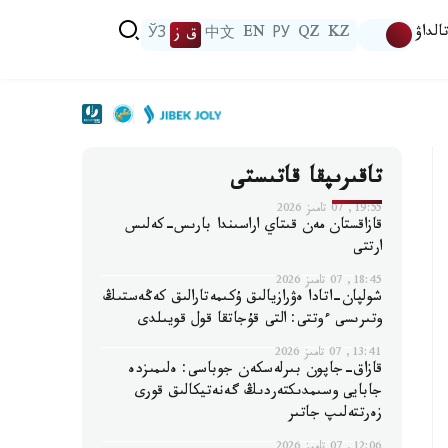
الداۋ
KZ
QZ
РУ
EN
中文
ق ز
ЎЗ
تاقىرىپقا قاتىستى
19:55, 07 تامىز 2026
قازاقستان مەن قىتاي اراسىندا بارىس-كەلىس
ارتتى
18:45, 07 تامىز 2026
شولپان-اتادا ەۋرازيالىق ۇكىمەتارالىق كەڭەستىڭ
وتىرىسى ءوتتى: التى قۇجاتقا قول قويىلدى
13:41, 07 تامىز 2026
قازاق-جاپون بىرلەسكەن جوباسى: ەلىمىزدە
جابايى وسىمدىكتەردىڭ گەنەتيكالىق قورى
زەرتتەلىپ جاتىر