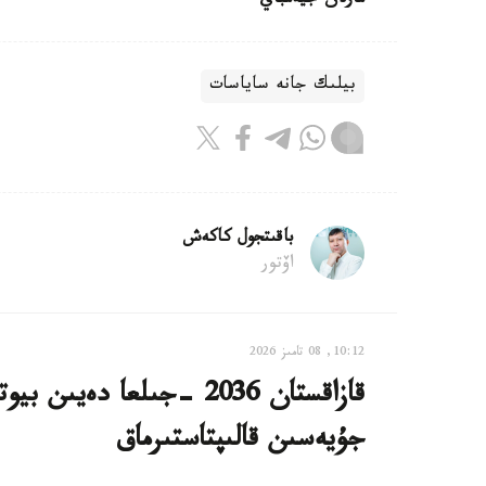
مارلان جيەمباي
بيلىك جانە ساياسات
باقىتجول كاكەش
اۆتور
10:12, 08 تامىز 2026
قازاقستان 2036 -جىلعا دە
جۇيەسىن قالىپتاستىرماق