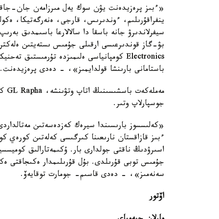
«ءبىز پرەزيدەنت يۋن سوك يەل مىرزامەن جان-جاقتى
ينفراقۇرىلىم، ءوندىرىس، قارجى، ەنەرگەتيكا، ەكول
Electronics كومپانياسى ەلىمىزدە تۇرمىستىق
باستامانى بارىنشا قولدايمىز»، - دەدى پرەزيدەنت.
مەمل
جوسپارلاپ وتىر.
«كەلىسسوز بارىسىندا سيرەك كەزدەسەتىن مەتالداردى 
ءبىز قازاقستان نارىعىنا كىرگىسى كەلەتىن كورەي كومپ
اسىرۋدىڭ ناقتى جولدارى بار. ۇكىمەتارالىق كوميسس
جۇمىس توبى قۇرىلدى. بۇل قۇرىلىمدار ەكىجاقتى ەكون
سەنەمىز»، - دەدى قاسىم- جومارت توقايەۆ.
اۆتور