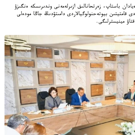
ا عىلىمي يدەيادان باستاپ، زەرتحانالىق ازىرلەمەنى وندىرىسكە ەنگىزۋ
ى قامتيتىن بيوتەحنولوگيالاردى دامىتۋدىڭ جاڭا مودەلى
قتاۋ مينيسترلىگى.