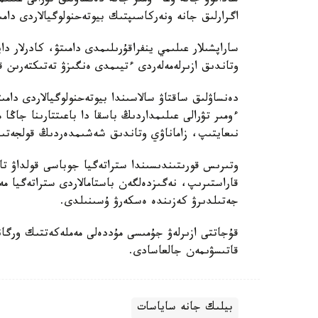
سادانوۆ جانە ۇعا ءومىر جانە دەنساۋلىق تۋرالى عىلى
اگرارلىق جانە ونەركاسىپتىك بيوتەحنولوگيالاردى دامى
ساراپشىلار عىلىمي ينفراقۇرىلىمدى دامىتۋ، كادرلار دا
وتاندىق ازىرلەمەلەردى ءتيىمدى ەنگىزۋ تەتىكتەرىن قال
دەنساۋلىق ساقتاۋ سالاسىندا بيوتەحنولوگيالاردى دامى
ءومىر تۋرالى عىلىمداردىڭ باسقا دا باعىتتارىنا جاڭا
نىعايتىپ، زاماناۋي وتاندىق شەشىمدەردىڭ قولجەتىمدى
وتىرىس قورىتىندىسىندا ستراتەگيا جوباسى قولداۋ تاپ
قاراستىرىپ، نەگىزدەلگەن باستامالاردى ستراتەگيا
جەتىلدىرۋ كەزىندە ەسكەرۋ ۇسىنىلدى.
قۇجاتتى ازىرلەۋ جۇمىسى مۇددەلى مەملەكەتتىك ورگان
قاتىسۋىمەن جالعاسادى.
بيلىك جانە ساياسات