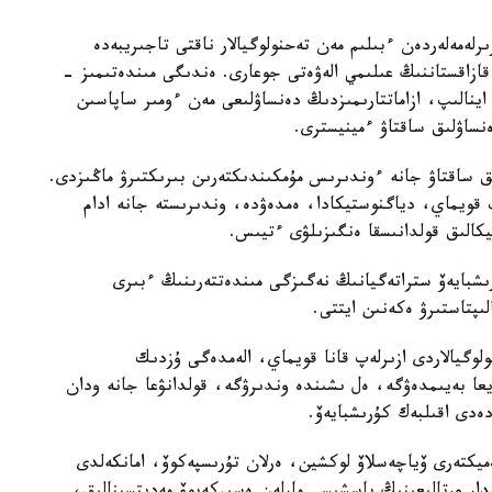
لەمەلەردەن ءبىلىم مەن تەحنولوگيالار ناقتى تاجىريبەدە
 قازاقستاننىڭ عىلىمي الەۋەتى جوعارى. ەندىگى مىندەتىمىز -
ا اينالىپ، ازاماتتارىمىزدىڭ دەنساۋلىعى مەن ءومىر ساپاسىن
ساۋلىق ساقتاۋ ءمينيسترى.
ىق ساقتاۋ جانە ءوندىرىس مۇمكىندىكتەرىن بىرىكتىرۋ ماڭىزدى.
ىپ قويماي، دياگنوستيكادا، ەمدەۋدە، وندىرىستە جانە ادام
تيكالىق قولدانىسقا ەنگىزىلۋى ءتيىس.
رىشبايەۆ ستراتەگيانىڭ نەگىزگى مىندەتتەرىنىڭ ءبىرى
ىپتاستىرۋ ەكەنىن ايتتى.
وگيالاردى ازىرلەپ قانا قويماي، الەمدەگى ۇزدىك
ا بەيىمدەۋگە، ەل ىشىندە وندىرۋگە، قولدانۋعا جانە ودان
ەدى اقىلبەك كۇرىشبايەۆ.
ەميكتەرى ۆياچەسلاۆ لوكشين، ەرلان تۇرىسپەكوۆ، امانكەلدى