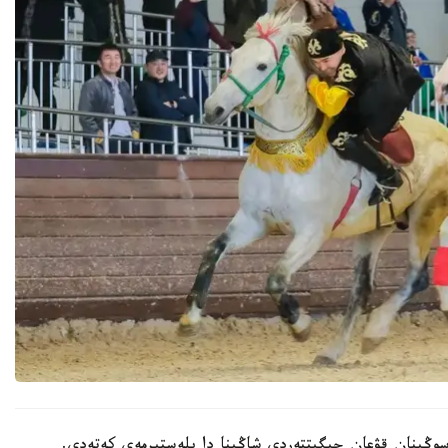
ا سوڭىنان قۋعان جىگىتتەردى شاڭىنا دا ىلەستىرمەي كەتەدى.