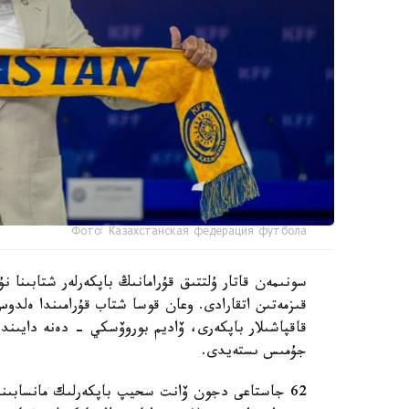
Фото: Казахстанская федерация футбола
سونىمەن قاتار ۇلتتىق قۇرامانىڭ باپكەرلەر شتابىنا
قىزمەتىن اتقارادى. وعان قوسا شتاب قۇرامىندا ەل
قاقپاشىلار باپكەرى، ۆاديم بوروۆسكي - دەنە دايىند
جۇمىس ىستەيدى.
62 جاستاعى دجون ۆانت سحيپ باپكەرلىك مانسابىندا 