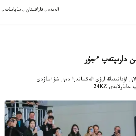
الەمدە
قازاقستان
ساياسات
ت
ن دارىپتەپ ءجۇر
لان اۋدانىنىڭ ارۋى الەكساندرا دەن شۋ اساۋدى
بارلايدى 24KZ.