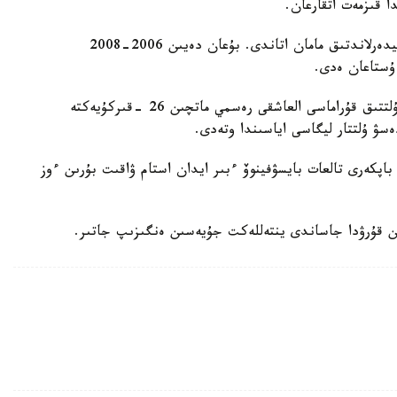
ا قىزمەت اتقارعان.
ول قازاقستان ۇلتتىق قۇراماسىن باسقارعان ەكىنشى نيدەرلاندتىق مامان اتاندى. بۇعان دەيىن 2006-2008
 ۇستاعان ەدى.
دجون ۆانت سحيپ جەتەكشىلىك ەتەتىن قازاقستان ۇلتتىق قۇراماسى العاشقى رەسمي ماتچىن 26 -قىركۇيەكتە
ەسۋ ۇلتتار ليگاسى اياسىندا وتەدى.
اپكەرى تالعات بايسۋفينوۆ ءبىر ايدان استام ۋاقىت بۇرىن ءوز
ن قۇرۋدا جاساندى ينتەللەكت جۇيەسىن ەنگىزىپ جاتىر.