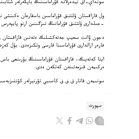
سونداي-اق نيدەرلاند قۇراماسىنىڭ باپكەرلەر شتابىند
-جىلدارى ۇلتتىق قۇرامانىڭ تىزگىنىن ارنو پايپەرس
فارەر ارالدارى قۇراماسىنا قارسى وتكىزەدى. بۇل كەزد
ايتا كەتەيىك، قازاقستان قۇراماسىنىڭ بۇرىنعى باس ب
ەركىمەن قىزمەتىنەن كەتكەن ەدى.
سونىمەن قاتار ق ف ف كاسىبي تۋرنيرلەر كۇنتىزبەسى
سپورت