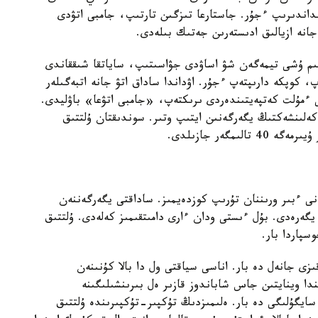
نداندىرىپ ءجۇر. جاستارعا تىزگىن تارتىپ، جامبى اتۋدى
جانە ازيالىق ادىستەرىن جەتىك بىلەدى.
قىم ۇشى تيمەگەن شۋ اساۋدى جۋاسىتىپ، ساياتقا شىققاندى
، كوپكە دارىپتەپ ءجۇر. اۋداندا ساداق اتۋ جانە اتبەگىلەر
 ءمۇلت كەتپەيتىندەردى ىرىكتەپ، «جامبى اتۋعا» باۋليدى.
لىمىزدە 20-عا جۋىق قىز- كەلىنشەكتىڭ يگەرگەنىن ايتىپ وتىر. سوندىقتان ۇلتتىق
مگەر جازىلدى.
نى ءبىر ورىننان تۇرىپ كوزدەيمىز. ساداقتى يگەرگەننەن
گەرەدى. بۇل ءىستى ودان ءارى دامىتقىمىز كەلەدى. ۇلتتىق
سپاردا بار.
نىڭ وقۋشىلارىنىڭ اراسىندا 9 جاسار قىزى جانەل دە بار. اناسى سياقتى ول دا بالا كۇنىنەن
دا وينايتىن جاس شاباندوز قازىر ەل بىرىنشىلىگىنە
سايگۇلىگى دە بار. ەلىمىزدىڭ تۇكپىر-تۇكپىرىندە ۇلتتىق