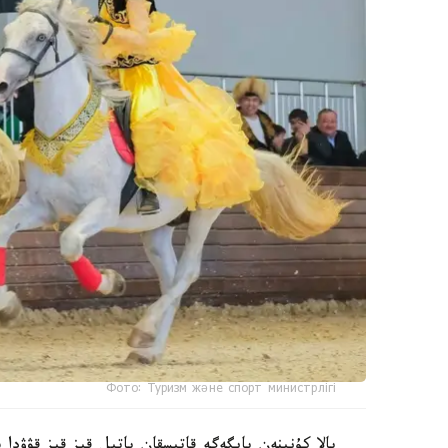
Фото: Туризм және спорт министрлігі
بالا كۇنىنەن بايگەگە قاتىسقان باتىل قىز قىز قۋۋد