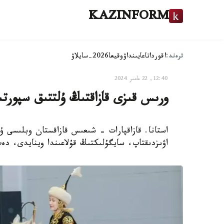
KAZINFORM
ترەند:
اقوردا
تاعايىنداۋ
وقيعا
2026-سايلاۋ
12:40, 22 مامىر 2024
ورىس قىزى قازاقتىڭ ۇلتتىق سپورتى
استانا. قازاقپارات - شىعىس قازاقستان وبلىسى ۇ
اۋىزدىقتاپ، سايگۇلىكتىڭ قۇلاعىندا وينايدى، دەپ حا