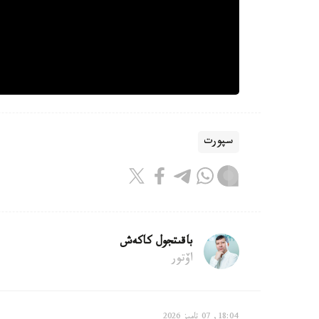
سپورت
باقىتجول كاكەش
اۆتور
18:04, 07 تامىز 2026