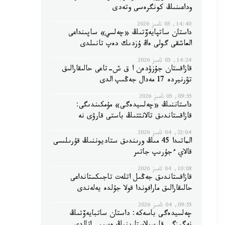
وداعىنىڭ كونگرەسى وتەدى
14:40, 05 تامىز 2026
داستان ساتپايەۆتىڭ «چەلسي» ساپىنداعى
العاشقى گولى ەڭ ۇزدىك دەپ تانىلدى
14:24, 05 تامىز 2026
قازاقستان جۇزۋدەن ا ق ش-تاعى حالىقارالىق
تۋرنيردە 17 مەدال جەڭىپ الدى
09:55, 05 تامىز 2026
داستاننىڭ «چەلسيدەگى» مۇمكىندىگى:
قازاقستاندىق تالانتتىڭ باستى قارۋى نە
22:04, 04 تامىز 2026
الماتىدا 45 مىڭ ورىندىق ستاديوننىڭ قۇرىلىسى
قالاي ءجۇرىپ جاتىر
10:08, 04 تامىز 2026
قازاقستاندىق جەڭىل اتلەت تاجىكستانداعى
حالىقارالىق مارافوندا قولا جۇلدە يەلەندى
09:55, 04 تامىز 2026
چەلسيدەگى باسەكە: داستان ساتبايەۆتىڭ