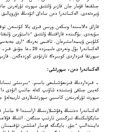
جىلقىعا قۇمار جان قازىر ۇلتتىق سپورت تۇرلەرىن جا
ۇيرەتەدى. الەكساندرا دەن ساداق اتۋدىڭ ەۋروپالىق 
قازاق دالاسىندا وسكەن ورىس قىزى بالا كۇنىنەن تو
سۇيەدى. بۇگىندە قازاقتىڭ ۇلتتىق ءداستۇرىن ۇلىقتاپ
كلۋبىن ۇيىمداستىرعان. تاقىمى بەرىك ءارى جەبەسى
الەكساندرا بۇل ونەردى ە
سپورتقا قىزداردى كوبىرەك تارتۋدى كوزدەگەن. قازىر ۇيىرمەگە 40 تالى
الەكساندرا دەن، سپورتشى:
- قىزداردىڭ قىزىعۋشىلىعى باسىم. ءبىرىنشى نىسانا
كەيىن جىلقى ۇستىندە شاۋىپ كەلە جاتىپ اتۋدى دا ي
سپورت تۇرلەرىنەن كاسىبي سپورتشىلاردى تاربيەلەۋ جو
الەكساندرا دەن
سايگۇلىكتىڭ تىزگىنىن تارتىپ مىنگەن. اتتىڭ قۇلاعىن
دايىندالىپ ءجۇر. بايگىگە قوسار اعىلشىن تۇقىمىنان 