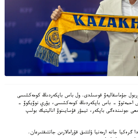
 نۇربول جۇماسقاليەۆ قوسىلدى. ول باس باپكەردىڭ كومەكشىسى
دوس احمەتوۆ - باس باپكەردىڭ كومەكشىسى، يۋري نوۆيكوۆ -
ىعى جونىندەگى باپكەر، تيمۋر قۇسايىنوۆ اناليتيك بولىپ
گرەكيا جانە ارمەنيا ۇلتتىق قۇرامالارىن جاتتىقتىرعان.