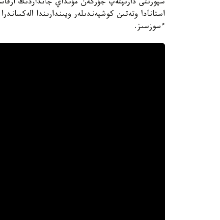
سپورتتى دارىپتەپ جۇرگەن مۇنداي جانداردىڭ ارقاسىن
استانادا وتەتىن كوشپەندىلەر ويىندارىندا الەكساندرا
ءسوزسىز.