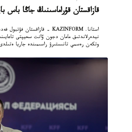
قازاقستان قۇراماسىنىڭ جاڭا باس با
استانا. KAZINFORM - قازاقستان
نيدەرلاندتىق مامان دجون ۆانت سحيپتى تاعايىندا
وتكەن رەسمي تانىستىرۋ راسىمىندە جاريا ەتىلدى