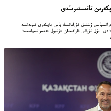
پكەرىن تانىستىرىلدى
 فۋتبول فەدەراتسياسى ۇلتتىق قۇرامانىڭ باس باپكەرى قىزمەتىنە
دى. بۇل تۋرالى قازاقستان فۋتبول فەدەراتسياسىندا
.