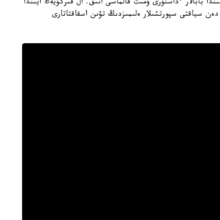
دا بابالار ءداستۇرى ۇمىت قالماسى انىق. ال قىركۇيەك ايىندا
 دەن سياقتى سپورتشىلار ەلىمىزدىڭ تۋىن اسقاقتاتارى