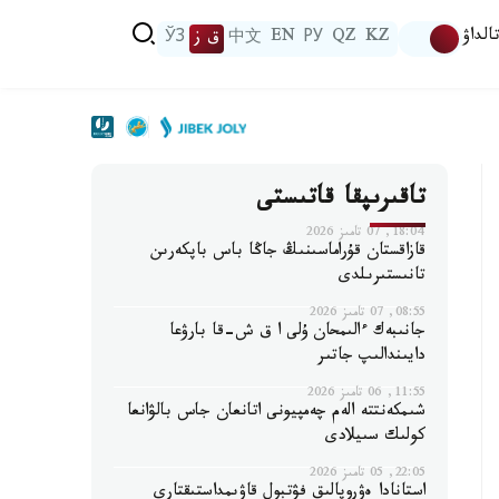
الداۋ
KZ
QZ
РУ
EN
中文
ق ز
ЎЗ
تاقىرىپقا قاتىستى
18:04, 07 تامىز 2026
قازاقستان قۇراماسىنىڭ جاڭا باس باپكەرىن
تانىستىرىلدى
08:55, 07 تامىز 2026
جانىبەك ءالىمحان ۇلى ا ق ش-قا بارۋعا
دايىندالىپ جاتىر
11:55, 06 تامىز 2026
شىمكەنتتە الەم چەمپيونى اتانعان جاس بالۋانعا
كولىك سىيلادى
22:05, 05 تامىز 2026
استانادا ەۋروپالىق فۋتبول قاۋىمداستىقتارى