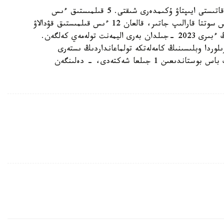
- اتالعان قىلمىستىق ىستەر بويىنشا 12 بورىشكەرگە قاتىستى ايىپتاۋ ۇكىمدەرى شىقتى. 5 قىلمىستىق ءىس
تاراپتاردىڭ تاتۋلاسۋىمەن توقتادى. 3 قىلمىستىق ءىس سوتتا قارالىپ جاتىر، قالعان 12 ءىس قىلمىستىق قۋدالاۋ
ورگاندارىنىڭ وندىرىسىندە. مىسالى، بورىشكەرلەردىڭ ءبىرى 2023 -جىلدان بەرى اليمەنت تولەمەي كەلگەن.
جەتكەن. قىزىلوردا وبلىسىنىڭ كامەلەتكە تولماعانداردىڭ ىستەرى
جونىندەگى مامانداندىرىلعان اۋدانارالىق سوتى ونىڭ باس بوستاندىعىن 1 جىلعا شەكتەدى، - دەلىنگەن