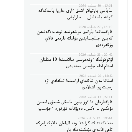
15:31, 30 شىلدە 2026
ساياسي پارتيالار اشىق ءارى جاريا باسەكەگە
كوشە باستاعان - ساراپشى
16:10, 27 شىلدە 2026
قازاقستاندا بازالىق مولشەرلەمە تومەندەگەننەن
كەيىن جىلجىمايتىن مۇلىك نارىعى قالاي
وزگەرەدى
20:42, 21 شىلدە 2026
اۆتوكولىك ءوندىرىسى سالاسىندا 10 مىڭنان
استام ادام جۇمىس ىستەيدى
18:32, 20 شىلدە 2026
استانا مەن شاڭحاي اراسىندا تىكەلەي اۋە
رەيستەرى اشىلادى
22:11, 17 شىلدە 2026
قازاقتاردان دا ءوز يلون ماسكى شىعۋى ابدەن
مۇمكىن - ەكس-دەپۋتات نۇرتورە ءجۇسىپ
19:44, 17 شىلدە 2026
مەملەكەتتىك گرانتقا وتە الماعان تالاپكەرلەرگە
تاعى قانداي مۇمكىندىك بار