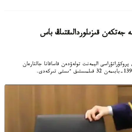
ليون تەڭگەگە جەتكەن قىزىلوردالىقتىڭ باس
لوردا وبلىستىق پروكۋراتۋراسى اليمەنت تولەۋدەن قاساقانا جالتارعان