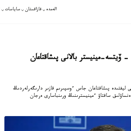
الەمدە
قازاقستان
ساياسات
ت
 - ۆيتسە-مينيستر بالانى پىشاقتاعان
 - ەلوردادا 5 جاسار بالانى ليفتىدە پىشاقتاعان جاس ءوسپىرىم قازىر دارىگەرلەردىڭ
دەنساۋلىق ساقتاۋ ءمينيسترىنىڭ ورىنباسارى ەرجان