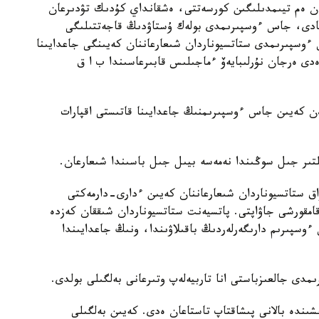
عان ەم تيىمدىلىگىن كورسەتتى، ەشقانداي كۇدىك تۋدىرعان
لمادى، جاس ءوسپىرىمدى بولەك ۇستاۋدىڭ قاجەتتىلىگى
 ءوسپىرىمدى ستاتسيوناردان شىعارعاننان كەيىنگى جاعدايىنا
ى ەرجان نۇرلىبايەۆ ءماجىلىس قابىرعاسىندا ب ا ق
ەن كەيىن جاس ءوسپىرىمنىڭ جاعدايىنا قاتىستى اقپارات
ىر جىل سوڭىندا نەمەسە بيىل جىل باسىندا شىعارعان.
ق ستاتسيوناردان شىعارعاننان كەيىن ءدارى-دارمەكتى
 قامقورشى جاۋاپتى. پاتسيەنت ستاتسيوناردان شىققان كەزدە
ءوسپىرىم دارىگەرلەردىڭ باقىلاۋىندا، ونىڭ جاعدايىندا
مدى جالعىزباستى انا تاربيەلەپ وتىرعانى بەلگىلى بولدى.
ىندە بالانى پىشاقتاپ تاستاعان ەدى. كەيىن بەلگىلى