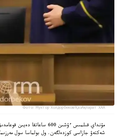
Фото: Мухтор Холдорбеков/ҚазАқпарат ХАА
مۇنداي قىلمىس ءۇشىن 600 ساعا
شەكتەۋ جازاسى كوزدەلگەن. ول بولماسا سول مەرزىمگ