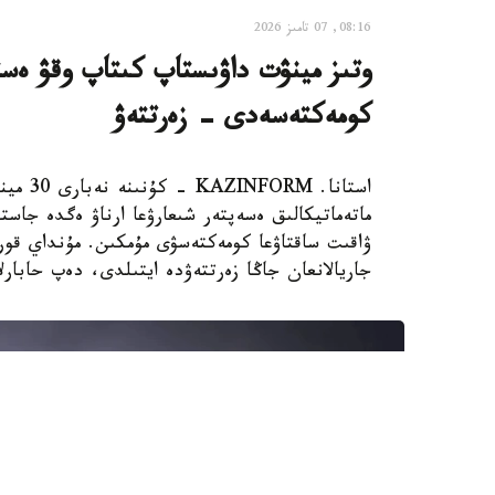
08:16, 07 تامىز 2026
وتىز مينۋت داۋىستاپ كىتاپ وقۋ ەستە
كومەكتەسەدى - زەرتتەۋ
استانا.
ماتەماتيكالىق ەسەپتەر شىعارۋعا ارناۋ ەگدە جاستا
جاريالانعان جاڭا زەرتتەۋدە ايتىلدى، دەپ حابارلايدى st.org