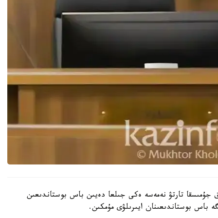
تقا دەيىن قوعامدىق جۇمىسقا تارتۋ نەمەسە ەكى جىلعا دەيىن باس بوستاندىعىن
ە باس بوستاندىعىنان ايىرىلۋى مۇمكىن.