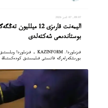
09:07, 07 تامىز 2026
اليمەنت قارىزى 12 ميل
بوستاندىعى شەكتەلدى
قىزىلوردا. KAZINFORM - قىزى
بورىشكەرلەرگە قاتىستى قىلمىستىق كودەكستىڭ 139-بابىمەن 32 قىلمىستىق ءىستى تىركەدى.