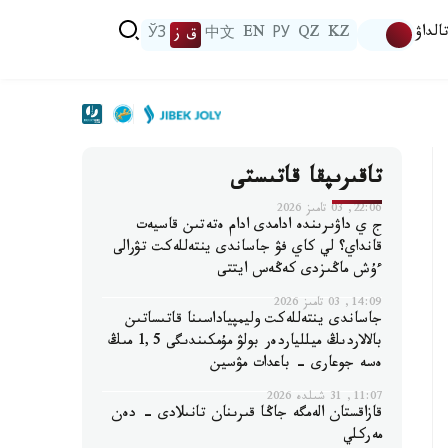
الداۋ
KZ
QZ
РУ
EN
中文
ق ز
ЎЗ
تاقىرىپقا قاتىستى
22:06, 03 تامىز 2026
ج ي داۋىرىندە ادامدى ادام ەتەتىن قاسيەت
قانداي؟ لي كاي فۋ جاساندى ينتەللەكت تۋرالى
ءۇش ماڭىزدى كەڭەس ايتتى
14:09, 03 تامىز 2026
جاساندى ينتەللەكت وليمپياداسىنا قاتىساتىن
بالالاردىڭ ميللياردەر بولۋ مۇمكىندىگى 1,5 مىڭ
ەسە جوعارى - باعدات مۋسين
11:07, 31 شىلدە 2026
قازاقستان الەمگە جاڭا قىرىنان تانىلادى - دەن
مەركلي