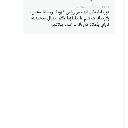
13:23, 17 شىلدە 2026
قۇرىلتايداعى ايەلدەر رولىن كۆوتا بويىنشا ەمەس،
ولاردىڭ شەشىم قابىلداۋعا قالاي ىقپال ەتەتىنىنە
قاراي باعالاۋ كەرەك - اسەم بولاتجان