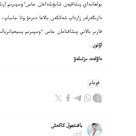
بولعانداي پىشاقپەن شابۋىلداعان جاسءوسپىرىم ارنا
دارىگەرلەر زارداپ شەككەن بالاعا دەرەۋ وتا جاساپ،
قازىر بالانى پىشاقتاعان جاس ءوسپىرىم پسيحياتريالى
اۆتور
داۋلەت ىزتىلەۋ
قوعام
باقىتجول كاكەش
اۆتور