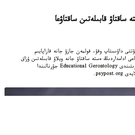
 ساقتاۋ قابىلەتىن ساقتاۋعا
 KAZINFORM - كۇنىنە نەبارى 30 مينۋتتى داۋىستاپ وقۋ، قولمەن جازۋ جانە قاراپايىم
عى ادامداردىڭ ەستە ساقتاۋ جانە ويلاۋ قابىلەتىن ۇزاق
ۋاقىت ساقتاۋعا كومەكتەسۋى مۇمكىن. مۇنداي قورىتىندى Educational Gerontology جۋرنالىندا
psypo.