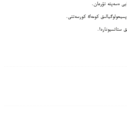
يى ەسەپتە تۇرعان.
 پسيحولوگيالىق كومەك كورسەتتى.
ق ستاتسيوناردا.