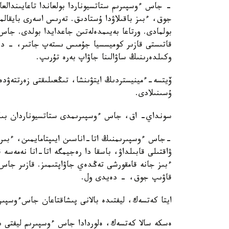
- جاس ءوسپىرىم ستاتسيوناردا بولعاندا تاعايىندال
جوق، ءبىز باقىلاۋدا ۇستادىق. تەرىس اسەرى بايقا
بولمادى. ورتاعا بەيىمدەلەتىن جاعدايدا بولدى. جاس
قاتىستى قازىر كوميسسيا جۇمىس ىستەپ جاتىر، - دەد
وكىلدەرىنىڭ ساۋالىنا جاۋاپ بەرە تۇرىپ.
ۆيتسە-ءمينيستردىڭ ايتۋىنشا، تىڭعىلىقتى زەرتتەۋد
ۇسىنىلادى.
سونداي- اق، جاس ءوسپىرىمدى ستاتسيوناردان بىلت
-جاس ءوسپىرىمنىڭ اتا-اناسىن ايىپتامايمىن، ءبىرا
ۋاقتىلى قابىلداۋ، باسقا دا رەجيمگە اتا-انا نەمەسە
ءبىز جانە قامقورشى تەڭدەي جاۋاپتىمىز. قازىر جاس 
قاۋىپ جوق، - دەيدى ول.
ايتا كەتسەك، ليفتىدە بالانى پىشاقتاعان جاسءوسپىرى
ەسكە سالا كەتسەك، ەلوردادا جاس ءوسپىرىم ليفتى ىش