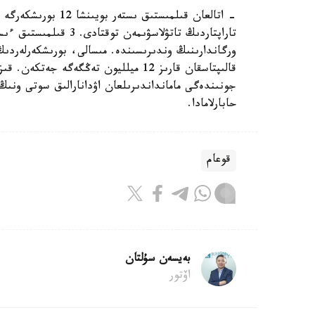
قالىپتاسقان قارىز 12 ميلليون تەڭگەگە 
حابارلامادا.
قوعام
بەيسەن سۇلتان
اۆتور