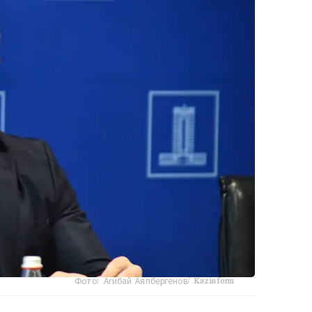
Фото: Агибай Аяпбергенов/ Kazinform