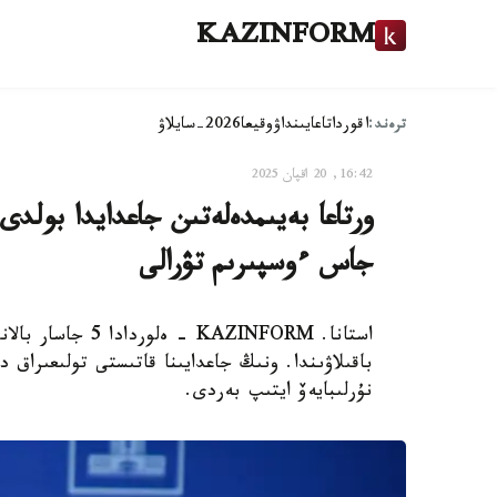
KAZINFORM
ترەند:
اقوردا
تاعايىنداۋ
وقيعا
2026-سايلاۋ
16:42, 20 اقپان 2025
ورتاعا بەيىمدەلەتىن جاعدايدا بولدى
جاس ءوسپىرىم تۋرالى
استانا. KAZINFORM
باقىلاۋىندا. ونىڭ جاعدايىنا قاتىستى تولىعىراق 
نۇرلىبايەۆ ايتىپ بەردى.