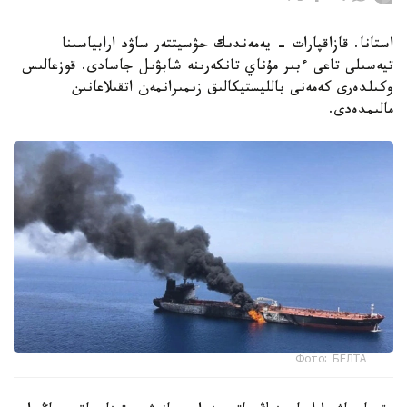
استانا. قازاقپارات - يەمەندىك حۋسيتتەر ساۋد ارابياسىنا
تيەسىلى تاعى ءبىر مۇناي تانكەرىنە شابۋىل جاسادى. قوزعالىس
وكىلدەرى كەمەنى بالليستيكالىق زىمىرانمەن اتقىلاعانىن
مالىمدەدى.
Фото: БЕЛТА