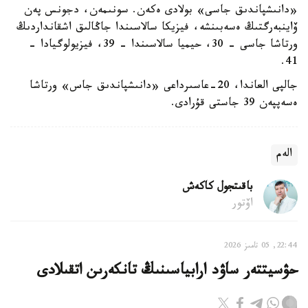
«دانىشپاندىق جاسى» بولادى ەكەن. سونىمەن، دجونس پەن
ۆاينبەرگتىڭ ەسەبىنشە، فيزيكا سالاسىندا جاڭالىق اشقانداردىڭ
ورتاشا جاسى - 30، حيميا سالاسىندا - 39، فيزيولوگيادا -
41.
جالپى العاندا، 20-عاسىرداعى «دانىشپاندىق جاس» ورتاشا
ەسەپپەن 39 جاستى قۇرادى.
الەم
باقىتجول كاكەش
اۆتور
22:44, 05 تامىز 2026
حۋسيتتەر ساۋد ارابياسىنىڭ تانكەرىن اتقىلادى