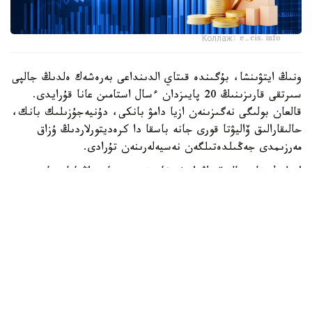
Коллаж: e-cis.info
ونىڭ ايتۋىنشا، بۇگىندە قىتاي الدىنداعى بەرەشەك ەلدىڭ جالپى
سىرتقى قارىزىنىڭ 20 پايىزدان ءسال استامىن عانا قۇرايدى.
قالعان بولىگى نەگىزىنەن ازيا دامۋ بانكى، دۇنيەجۇزىلىك بانك،
حالىقارالىق ۆاليۋتا قورى جانە باسقا دا كرەديتورلاردىڭ ۇزاق
مەرزىمدى جەڭىلدەتىلگەن نەسيەلەرىنەن تۇرادى.
ادىلبەك قاسىماليەۆتىڭ ايتۋىنشا، قىرعىزستان زاڭناماسىنا
سايكەس مەملەكەتتىك قارىزدىڭ جالپى ىشكى ونىمگە
شاققانداعى ۇلەسى 60 پايىزدان اسپاۋى ءتيىس. الايدا
پرەزيدەنت سادىر جاپاروۆتىڭ تاپسىرماسىمەن بۇل شەك 50 پايىز
دەڭگەيىندە بەلگىلەنگەن.
قازىرگى ۋاقىتتا قىرعىزستاننىڭ مەملەكەتتىك قارىزى ج ءى و-
ءنىڭ 42 پايىزىن، ال سىرتقى قارىزى 22 پايىزىن قۇرايدى. ەل
بيلىگى سىرتقى قارىز كولەمىن ازايتىپ، ىشكى قارىزدى كەزەڭ-