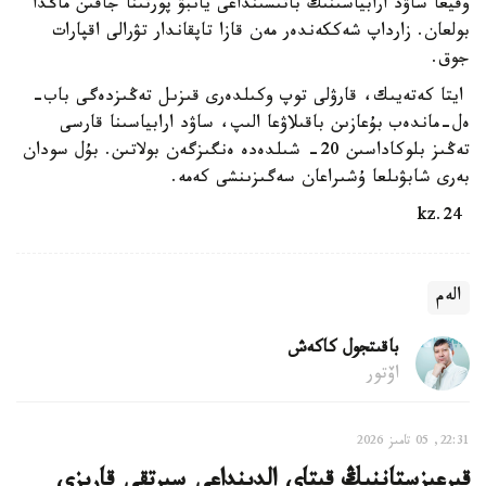
وقيعا ساۋد ارابياسىنىڭ باتىسىنداعى يانبۋ پورتىنا جاقىن ماڭدا
بولعان. زارداپ شەككەندەر مەن قازا تاپقاندار تۋرالى اقپارات
جوق.
ايتا كەتەيىك، قارۋلى توپ وكىلدەرى قىزىل تەڭىزدەگى باب-
ەل-ماندەب بۇعازىن باقىلاۋعا الىپ، ساۋد ارابياسىنا قارسى
تەڭىز بلوكاداسىن 20- شىلدەدە ەنگىزگەن بولاتىن. بۇل سودان
بەرى شابۋىلعا ۇشىراعان سەگىزىنشى كەمە.
24.kz
الەم
باقىتجول كاكەش
اۆتور
22:31, 05 تامىز 2026
قىرعىزستاننىڭ قىتاي الدىنداعى سىرتقى قارىزى