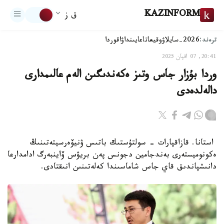
KAZINFORM
ق ز
ترەند:
2026-سايلاۋ
وقيعا
تاعايىنداۋ
اقوردا
20:41, 07 اقپان 2025
وردا بۇزار جاس وتىز ەكەندىگىن الەم عالىمدارى
دالەلدەدى
استانا. قازاقپارات - سولتۇستىك باتىس ۋنيۆەرسيتەتىنىڭ
ەكونوميستەرى بەندجامين دجونس پەن بريۋس ۆاينبەرگ ادامدارعا
دانىشپاندىق قاي جاس شاماسىندا كەلەتىنىن انىقتادى.