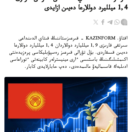
1,4 ميلليرد دوللارعا دەيىن ازايدى
اقتاۋ. KAZINFORM - قىرعىزستاننىڭ قىتاي الدىنداعى
سىرتقى قارىزى 1,9 ميلليارد دوللاردان 1,4 ميلليارد دوللارعا
دەيىن قىسقاردى. بۇل تۋرالى قىرعىز رەسپۋبليكاسى پرەزيدەنتى
اكىمشىلىگىنىڭ باسشىسى ءارى مينيسترلەر كابينەتى ءتوراعاسى
ادىلبەك قاسىماليەۆ مالىمدەدى، دەپ حابارلايدى كابار.