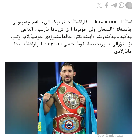
استانا. kazinform - قازاقستاندىق بوكسشى، الەم چەمپيونى
جانىبەك ءالىمحان ۇلى جۋىردا ا ق ش-قا بارىپ، الداعى
جەكپە-جەكتەرىنە دايىندىقتى جالعاستىرۋدى جوسپارلاپ وتىر.
بۇل تۋرالى سپورتشىنىڭ كومانداسى Instagram پاراقشاسىندا
حابارلادى.
فوتو: Top Rank