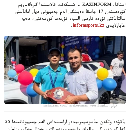
استانا. KAZINFORM - شىمكەنت قالاسىندا گرەك-ريم
كۇرەسىنەن 17 جاسقا دەيىنگى الەم چەمپيونى ديار امانالىنى
سالتاناتتى تۇردە قارسى الىپ، قۇرمەت كورسەتتى، دەپ
حابارلايدى
informsports.kz
.
فوتو: instagram.com/ grekoroman_wrestlingkz
باكۋدە وتكەن جاسوسپىرىمدەر اراسىنداعى الەم چەمپيوناتىندا 55
كەلىگە دەيىنگى سالماق دارەجەسىندە التىن مەدال جەڭىپ العان