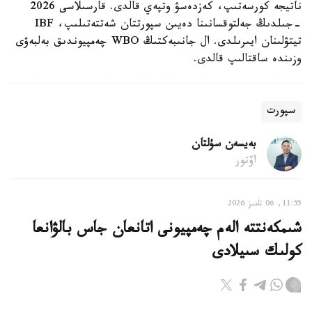
ناتيجە كورسەتىپ، كەزدەسۋ وتپەي قالدى. قارسىلاسى 2026
-جىلدىڭ جەلتوقسانىنا دەيىن سپورتتان شەتتەتىلىپ، IBF
تيتۋلىنان ايىرىلدى. ال جانىبەكتىڭ WBO چەمپيوندىق بەلبەۋى
وزىندە ساقتالىپ قالدى.
سپورت
بەيسەن سۇلتان
اۆتور
11:55, 06 تامىز 2026
شىمكەنتتە الەم چەمپيونى اتانعان جاس بالۋانعا
كولىك سىيلادى