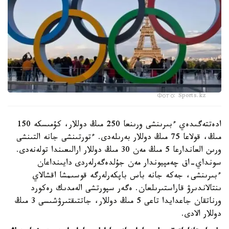
Фото: Sports.kz
ادەتتەگىدەي ءبىرىنشى ورىنعا 250 مىڭ دوللار، كۇمىسكە 150
مىڭ، قولاعا 75 مىڭ دوللار بەرىلەدى. ءتورتىنشى جانە التىنشى
ورىن العاندارعا 5 مىڭ مەن 30 مىڭ دوللار ارالىعىندا تولەنەدى.
سونداي-اق چەمپيوندار مەن جۇلدەگەرلەردى دايىنداعان
ءبىرىنشى، جەكە جانە باس باپكەرلەرگە قوسىمشا اقشالاي
ىنتالاندىرۋ قاراستىرىلعان. ەگەر سپورتشى الەمدىك رەكورد
ورناتقان جاعدايدا تاعى 5 مىڭ دوللار، جاتتىقتىرۋشىسى 3 مىڭ
دوللار الادى.