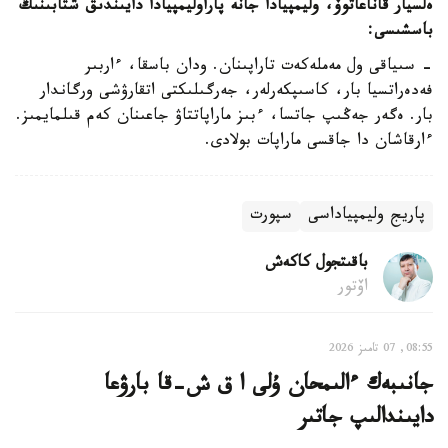
ەلسيار قاناعاتوۆ، وليمپيادا جانە پاراوليمپيادا دايىندىق شتابىنىڭ
باسشىسى:
- سىياقى ول مەملەكەت تاراپىنان. ودان باسقا، ءاربىر
فەدەراتسيا بار، كاسىپكەرلەر، جەرگىلىكتى اتقارۋشى ورگاندار
بار. ەگەر جەڭىپ جاتسا، ءبىز ماراپاتتاۋ جاعىنان كەم قىلمايمىز.
ءارقاشان دا جاقسى ماراپات بولادى.
پاريج وليمپياداسى
سپورت
باقىتجول كاكەش
اۆتور
08:55, 07 تامىز 2026
جانىبەك ءالىمحان ۇلى ا ق ش-قا بارۋعا
دايىندالىپ جاتىر