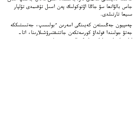
جاس بالۋانعا سۋ جاڭا اۆتوكولىك پەن اسىل تۇقىمدى تۇلپار
سىيعا تارتىلدى.
چەمپيون جەڭىستەن كەيىنگى اسەرىن ءبولىسىپ، جەتىستىككە
جەتۋ جولىندا قولداۋ كورسەتكەن جاتتىقتىرۋشىلارىنا، اتا-
اناسىنا جانە جانكۇيەرلەرگە العىسىن ءبىلدىردى.
- بۇل جەڭىستىڭ قۋانىشىن سوزبەن جەتكىزۋ قيىن. وسى كۇنگە
جەتۋ ءۇشىن كوپ ەڭبەك ەتتىك، تالماي جاتتىقتىق. قۋانىشىمدى
وتباسىممەن جانە بارشا قازاقستان حالقىمەن بولىسەمىن. ەڭ
الدىمەن باپكەرلەرىمە جانە اتا-اناما شەكسىز العىس ايتامىن. ولار
مەنى كۇنى-ءتۇنى دايىندادى، - دەدى ديار امانالى.
جەرلەستەرى الەم چەمپيونىنىڭ تاريحي جەتىستىگىن قازاقى
داستۇرمەن اتاپ ءوتىپ، قۇرمەت بەلگىسى رەتىندە تۇلپار
مىنگىزدى. جاس سپورتشى جاڭا سايگۇلىگىن قۋانىشپەن
قابىلداپ، العاش رەت تىزگىندەدى.
ديار امانالى گرەك-ريم كۇرەسىنەن U17 الەم چەمپيوناتىندا التىن
مەدال جەڭىپ العانىن جازعان ەدىك.