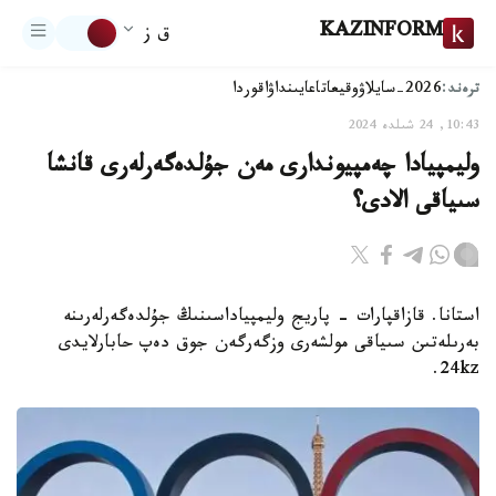
KAZINFORM
ق ز
ترەند:
2026-سايلاۋ
وقيعا
تاعايىنداۋ
اقوردا
10:43, 24 شىلدە 2024
وليمپيادا چەمپيوندارى مەن جۇلدەگەرلەرى قانشا
سىياقى الادى؟
استانا. قازاقپارات - پاريج وليمپياداسىنىڭ جۇلدەگەرلەرىنە
بەرىلەتىن سىياقى مولشەرى وزگەرگەن جوق دەپ حابارلايدى
24kz.