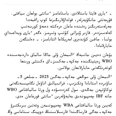
- ءبارى قايتا باستالادى. باستامامىز ءساتتى بولعان سياقتى.
قۇرمەتتى جانكۇيەرلەر، قولداۋلارىڭىزعا كوپ راقمەت!
جەرلەستەرىڭىز رەتىندە ماعان ەرەكشە دەمەۋ كورسەتىپ
كەلەسىزدەر. قازىر ۆيزانى كۇتىپ وتىرمىز. ەگەر ءبارى ويداعىداي
بولسا، جاقىن كۇندەرى امەريكاعا اتتانامىز، - دەلىنگەن
حابارلامادا.
بۇعان دەيىن جانىبەك ءالىمحان ۇلى جاڭا سالماق دارەجەسىندە
WBO رەيتينگىندە جەكپە-جەكسىز-اق ەكىنشى ورىنعا
كوتەرىلگەنى حابارلانعان بولاتىن.
ءالىمحان ۇلى سوڭعى جەكپە-جەگىن 2025 -جىلعى 5-
ساۋىردە استانادا وتكىزىپ، فرانسيالىق اناۋەل نگاميسسەنگەنى
نوكاۋتپەن جەڭدى. سول كەزدەسۋدە ول ورتا سالماقتاعى WBO
جانە IBF چەمپيوندىق بەلبەۋلەرىن ءساتتى قورعاعان ەدى.
كەيىن ورتا سالماقتاعى WBA چەمپيونىمەن وتەتىن بىرىكتىرۋ
جەكپە-جەگى قارساڭىندا قارسىلاسىنىڭ دوپينگ سىناماسى وڭ