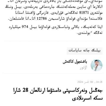
سونداي-اق مۇگەدەكتىگى بار بالالاردى تاربيەلەپ وتىرعان اتا-
انالارعا اي سايىن مەملەكەتتىك جاردەماقى بەرىلەدى. بيىل ونىڭ
مولشەرى 81871 تەڭگەنى قۇرايدى. قازىرگى ۋاقىتتا استانا
قالاسىندا مۇنداي قولداۋ شاراسىمەن 12786 اتا-انا قامتىلعان.
ايتا كەتەيىك، بالالى وتباسىلاردى قولداۋعا بيىل 974 ميلليارد
تەڭگە ءبولىندى.
بيلىك جانە ساياسات
باقىتجول كاكەش
اۆتور
16:28, 06 تامىز 2026
جەڭىل ونەركاسىپتى دامىتۋعا ارنالعان 28 شارا
ىسكە اسىرىلادى