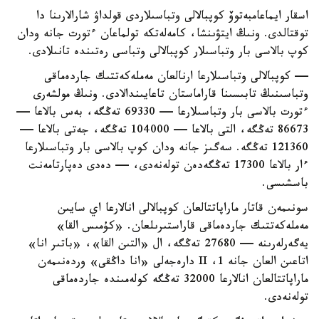
اسقار ايماعامبەتوۆ كوپبالالى وتباسىلاردى قولداۋ شارالارىنا دا
توقتالدى. ونىڭ ايتۋىنشا، كامەلەتكە تولماعان ءتورت جانە ودان
كوپ بالاسى بار وتباسىلار كوپبالالى وتباسى رەتىندە تانىلادى.
— كوپبالالى وتباسىلارعا ارنالعان مەملەكەتتىك جاردەماقى
وتباسىنىڭ تابىسىنا قاراماستان تاعايىندالادى. ونىڭ مولشەرى
ءتورت بالاسى بار وتباسىلارعا — 69330 تەڭگە، بەس بالاعا —
86673 تەڭگە، التى بالاعا — 104000 تەڭگە، جەتى بالاعا —
121360 تەڭگە. سەگىز جانە ودان كوپ بالاسى بار وتباسىلارعا
ءار بالاعا 17300 تەڭگەدەن تولەنەدى، — دەدى دەپارتامەنت
باسشىسى.
سونىمەن قاتار ماراپاتتالعان كوپبالالى انالارعا اي سايىن
مەملەكەتتىك جاردەماقى قاراستىرىلعان. «كۇمىس القا»
يەگەرلەرىنە — 27680 تەڭگە، ال «التىن القا»، «باتىر انا»
اتاعىن العان جانە 1، II دارەجەلى «انا داڭقى» وردەنىمەن
ماراپاتتالعان انالارعا 32000 تەڭگە كولەمىندە جاردەماقى
تولەنەدى.