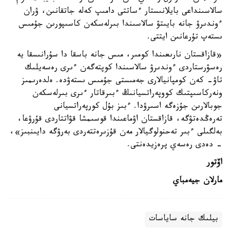
سالاسىنداعى بايلانىستار ءساتتى دامىپ كەلە جاتقانىن، ۋران
ءوندىرۋ جانە بايىتۋ سالاسىندا بىرلەسكەن كاسىپورىن جۇمىس
ىستەپ تۇرعانىن ايتتى.
«قازاقستان نارىعىندا كومىر، مىس جانە باسقا دا سۇرانىسقا يە
رەسۋرستاردى ءوندىرۋ سالاسىندا كوپتەگەن ءىرى رەسەيلىك
تاۋ- كەن كومپانيالارى جەمىستى جۇمىس ىستەۋدە. ەلدەرىمىز
ونەركاسىپتىك كووپەراتسيانىڭ ءبىرقاتار ءىرى بىرلەسكەن
جوبالارىن جۇزەگە اسىرۋدا. ءبىز بۇل كورپەراتسيانى
تەرەڭدەتۋگە، قازاقستان اۋماعىندا قوسىمشا قۋاتتاردى قۇرۋعا،
بەلگىلى ءبىر تەحنولوگيالار مەن قۇزىرەتتەردى بەرۋگە دايىنبىز»،
- دەدى رەسەي پرەزيدەنتى.
اۆتور
مارلان جيەمباي
بيلىك جانە ساياسات