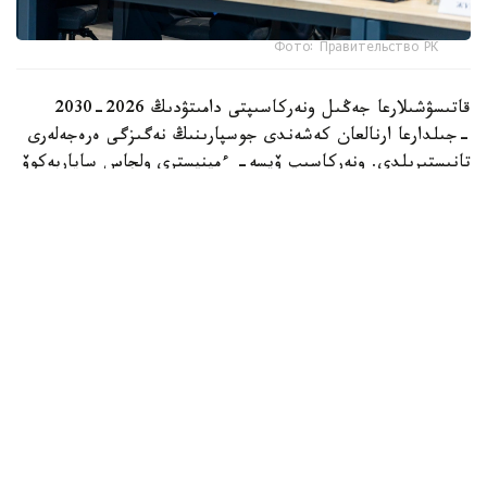
Фото: Правительство РК
قاتىسۋشىلارعا جەڭىل ونەركاسىپتى دامىتۋدىڭ 2026-2030
-جىلدارعا ارنالعان كەشەندى جوسپارىنىڭ نەگىزگى ەرەجەلەرى
تانىستىرىلدى. ونەركاسىپ ۆيسە- ءمينيسترى ولجاس ساپاربەكوۆ
اتاپ وتكەندەي، قۇجات زاڭناما، ساتىپ الۋ تەتىگىن جەتىلدىرۋ،
«كولەڭكەلى» يمپورتقا قارسى ءىس-قيمىل، ينۆەستيتسيا تارتۋ،
وتاندىق برەندتى دامىتۋ مەن كادر دايارلاۋعا ارنالعان 28 ءىس-
شارانى قامتيدى.