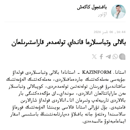
باقىتجول كاكەش
اۆتور
16:44, 06 تامىز 2026
بالالى وتباسىلارعا قانداي تولەمدەر قاراستىرىلعان
استانا. KAZINFORM - استانادا بالالى وتباسىلاردى قولداۋ
جۇيەسى مەملەكەتتىك جاردەماقىلاردى، مەملەكەتتىك الەۋمەتتىك
ساقتاندىرۋ قورىنان تولەنەتىن تولەمدەردى، كوپبالالى وتباسىلار
مەن ماراپاتتالعان انالاردى، سونداي-اق مۇگەدەكتىگى بار
بالالاردى تاربيەلەپ وتىرعان اتا-انالاردى قولداۋ شارالارىن
قامتيدى. بۇل تۋرالى استانا قالاسى بويىنشا الەۋمەتتىك قورعاۋ
سالاسىندا رەتتەۋ جانە باقىلاۋ دەپارتامەنتىنىڭ باسشىسى اسقار
ايماعامبەتوۆ مالىمدەدى.