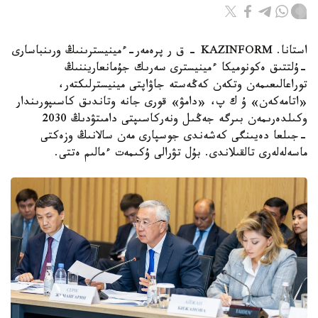
استانا. KAZINFORM - ق ر پرەمەر-ءمينيسترىنىڭ ورىنباسارى
-ۇلتتىق ەكونوميكا ءمينيسترى سەرىك جۇمانعاريننىڭ
توراعالىعىمەن وتكەن كەڭەستە جاۋاپتى مينيسترلىكتەر،
«اتامەكەن» ۇ ك پ، «دامۋ» قورى جانە وتاندىق كاسىپورىندار
وكىلدەرىمەن بىرگە جەڭىل ونەركاسىپتى دامىتۋدىڭ 2030
-جىلعا دەيىنگى كەشەندى جوسپارى مەن سالانىڭ وزەكتى
ماسەلەلەرى تالقىلاندى. بۇل تۋرالى ۇكىمەت ءمالىم ەتتى.