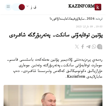
KAZINFORM
ق ز
ترەند:
2026-سايلاۋ
وقيعا
تاعايىنداۋ
اقوردا
19:03, 09 قاراشا 2023
پۋتين توقايەۆتى سانكت- پەتەربۋرگكە شاقىردى
رەسەي پرەزيدەنتى ۆلاديمير پۋتين مەملەكەت باسشىسى قاسىم-
جومارت توقايەۆتى سانكت-پەتەربۋرگتە وتەتىن جوعارى
ەۋرازيالىق ەكونوميكالىق كەڭەس وتىرىسىنا شاقىردى، دەپ
حابارلايدى Kazinform.