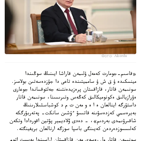
Фото: Akorda
«قاسىم-جومارت كەمەل ۇلىمەن قاراشا ايىنىڭ سوڭىندا
مينسكىدە ۇ ق ش ۇ سامميتىندە تاعى دا جۇزدەسەتىن بولامىز.
سونىمەن قاتار، قازاقستان پرەزيدەنتىنە جەلتوقساندا جوعارى
ەۋرازيالىق ەكونوميكالىق كەڭەس وتىرىسىنا، سونىمەن قاتار
داستۇرگە اينالعان ە ا ە و مەن ت م د كوشباسشىلارىنىڭ
بەيرەسمي كەزدەسۋىنە قاتىسۋ ءۇشىن سانكت- پەتەربۋرگكە
شاقىرۋىمدى بەردىم»، - دەدى ۆلاديمير پۋتين اقوردادا وتكەن
كەلىسسوزدەردەن كەيىنگى باسپا سوزگە ارنالعان بريفينگتە.
سونىمەن قاتار ول رەسەي مەن قازاقستان اراسىندا بەيبىت اتوم