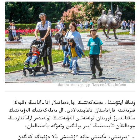
Фото: Александр Павский/Kazinform
ونىڭ ايتۋىنشا، مەملەكەتتىك جاردەماقىلار اتا-انانىڭ ەڭبەك
قىزمەتىنە قاراماستان تاعايىندالادى. ال مەملەكەتتىك الەۋمەتتىك
ساقتاندىرۋ قورىنان تولەنەتىن الەۋمەتتىك تولەمدەر ازاماتتاردىڭ
جوعالتقان تابىسىنىڭ ءبىر بولىگىن وتەۋگە باعىتتالعان.
- ءبىرىنشى، ەكىنشى جانە ءۇشىنشى بالا دۇنيەگە كەلگەن