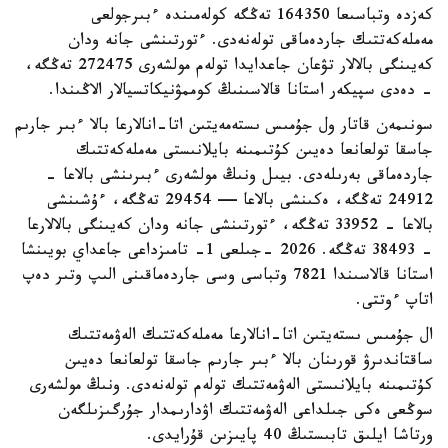
كەزدە وتباسىعا 164350 تەڭگە كولەمىندە ءبىرجولعى
مەملەكەتتىك جاردەماقى تولەنەدى. ءتورتىنشى جانە ودان
كەيىنگى بالالار تۋعان جاعدايدا تولەم مولشەرى 272475 تەڭگە،
- دەدى سپيكەر استانا قالاسىنىڭ كوممۋنيكاتسيالار الاڭىندا.
سونىمەن قاتار ول جۇمىس ىستەمەيتىن اتا-انالارعا بالا ءبىر جارىم
جاسقا تولعانعا دەيىن كۇتىمىنە بايلانىستى مەملەكەتتىك
جاردەماقى بەرىلەدى. بيىل ونىڭ مولشەرى ءبىرىنشى بالاعا -
24912 تەڭگە، ەكىنشى بالاعا — 29454 تەڭگە، ءۇشىنشى
بالاعا - 33952 تەڭگە، ءتورتىنشى جانە ودان كەيىنگى بالالارعا
- 38493 تەڭگە. 2026 -جىلعى 1- تامىزداعى جاعداي بويىنشا
استانا قالاسىندا 7821 وتباسى وسى جاردەماقىنى الىپ وتىر دەپ
اتاپ ءوتتى.
ال جۇمىس ىستەيتىن اتا-انالارعا مەملەكەتتىك الەۋمەتتىك
ساقتاندىرۋ قورىنان بالا ءبىر جارىم جاسقا تولعانعا دەيىن
كۇتىمىنە بايلانىستى الەۋمەتتىك تولەم تولەنەدى. ونىڭ مولشەرى
سوڭعى ەكى جىلداعى الەۋمەتتىك اۋدارىمدار جۇرگىزىلگەن
ورتاشا ايلىق تابىستىڭ 40 پايىزىن قۇرايدى.