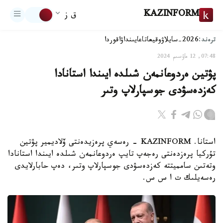
KAZINFORM
ق ز
ترەند:
2026-سايلاۋ
وقيعا
تاعايىنداۋ
اقوردا
07:48, 12 ماۋسىم 2024
پۋتين ەردوعانمەن شىلدە ايىندا استانادا
كەزدەسۋدى جوسپارلاپ وتىر
استانا. KAZINFORM - رەسەي پرەزيدەنتى ۆلاديمير پۋتين
تۇركيا پرەزدەنتى رەجەپ تايپ ەردوعانمەن شىلدە ايىندا استانادا
وتەتىن سامميتتە كەزدەسۋدى جوسپارلاپ وتىر، دەپ حابارلايدى
رەسەيلىك ت ا س س.