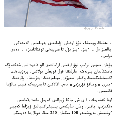
Фото: Pexels
- مەنىڭ ويىمشا، تۋۋ ارقىلى ازاماتتىق بەرىلەتىن الەمدەگى
جالعىز ەل - ءبىز. ءبىز بۇل تاجىريبەنى توقتاتامىز، - دەدى
ترامپ.
بۇعان دەيىن ترامپ تۋۋ ارقىلى ازاماتتىق الۋ قاعيداتىن شەكتەۋگە
باعىتتالعان بىرنەشە جارلىققا قول قويعان بولاتىن. پرەزيدەنت
اكىمشىلىگىنىڭ وكىلى ستيۆەن ميللەردىڭ ايتۋىنشا، ولاردىڭ
ءبىرى «بوسانۋ تۋريزمى» دەپ اتالاتىن تاجىريبەگە تىيىم سالۋعا
قاتىستى.
ايتا كەتەيىك، ا ق ش جاڭا ۆيزالىق كەپىل باعدارلاماسىن
ەنگىزىپ جاتىر، وعان سايكەس يمميگراتسيالىق ۆيزاعا كەيبىر
ءوتىنىش بەرۋشىلەر 100 مىڭنان 250 مىڭ دوللارعا دەيىنگى