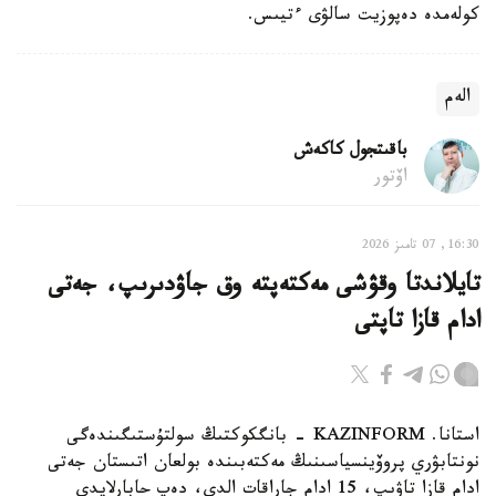
كولەمدە دەپوزيت سالۋى ءتيىس.
الەم
باقىتجول كاكەش
اۆتور
16:30, 07 تامىز 2026
تايلاندتا وقۋشى مەكتەپتە وق جاۋدىرىپ، جەتى
ادام قازا تاپتى
استانا. KAZINFORM - بانگكوكتىڭ سولتۇستىگىندەگى
نونتابۋري پروۆينسياسىنىڭ مەكتەبىندە بولعان اتىستان جەتى
ادام قازا تاۋىپ، 15 ادام جاراقات الدى، دەپ حابارلايدى