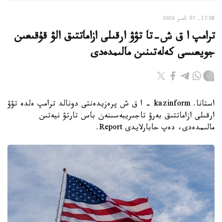
17:08, 07 تامىز 2026
ترامپ ا ق ش-تا تۋۋ ارقىلى ازاماتتىق الۋ قۇقىعىن
جويعىسى كەلەتىنىن مالىمدەدى
استانا. kazinform - ا ق ش پرەزيدەنتى دونالد ترامپ ەلدە تۋۋ
ارقىلى ازاماتتىق بەرۋ تاجىريبەسىنەن باس تارتۋ نيەتىن
مالىمدەدى، دەپ حابارلايدى Report.