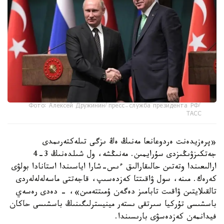
Фото: Алексей Дружинин/ пресс-служба президента РФ/
ТАСС
«پرەزيدەنت ەردوعانعا مەنىڭ ەڭ ىزگى تىلەكتەرىمدى
جەتكىزۋىڭىزدى سۇرايمىن. مەنىڭشە، ول شىلدەنىڭ 3-4
ارالىعىندا وتەتىن حالىقارالىق ءىس-شارا اياسىندا استانادا بولۋى
كەرەك. مىنە، سول ۋاقىتتا كەزدەسىپ، قاجەتتى ماسەلەلەلەردى
تالقىلايتىن ۋاقىت تابامىز دەگەن ۇمىتتەمىن»، - دەدى رەسەي
باسشىسى تۇركيا سىرتقى ىستەر مينيسترلىگىنىڭ باسشىسى حاكان
فيدانمەن كەزدەسۋى بارىسىندا.