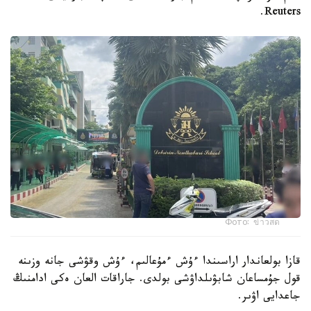
Reuters.
Фото: ข่าวสด
قازا بولعاندار اراسىندا ءۇش ءمۇعالىم، ءۇش وقۋشى جانە وزىنە
قول جۇمساعان شابۋىلداۋشى بولدى. جاراقات العان ەكى ادامنىڭ
جاعدايى اۋىر.