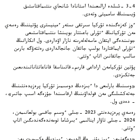
3-4 -شىلدە ارالىعىندا استانادا شانحاي ىنتىماقتاستىق
ۇيىمىنىڭ سامميتى وتەدى.
ءوز كەزەگىندە تۇركيا سىرتقى ىستەر ءمينيسترى پۋتيننىڭ رەسەي
مەن تۇركيانىڭ ءتۇرلى باعىتتار بويىنشا ىنتىماقتاستىعى
جونىندەگى ايتقان ماسەلەلەرىنە نازار اۋداردى. ول انكارانىڭ
ءتۇرلى ايماقتاردا بولىپ جاتقان جانجالداردى رەتتەۋگە بارىن
سالىپ جاتقانىن اتاپ ءوتتى.
پۋتين تۇركيامەن اراداعى قارىم-قاتىناسقا قاناعاتتاناتىندىعىن
جەتكىزدى.
«وسىنىڭ بارلىعى دا ءبىزدىڭ دوسىمىز تۇركيا پرەزيدەنتىنىڭ
جەتەكشىلىگى مەن قولداۋىنىڭ ارقاسىندا جۇزەگە اسىپ جاتىر»،
- دەدى ول.
رەسەي پرەزيدەنتى 2023 -جىلى ءوسىم جاقسى بولعانىمەن،
2024 -جىلى تاۋار اينالىمى ءبىرشاما تومەندەگەندىگىن اتاپ
ءوتتى.
«دەگەنمەن ءبىز بۇنى ەڭ الدىمەن ءبىزدىڭ ەكسپورت پەن