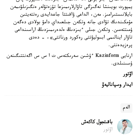
يمپورت بويىنشا نەگىزگى تاۋارلارىمىزعا تۇزەتۋلەر ەنگىزىلۋىمەن
بايلانىستىرامىز. مەن، الداعى ۋاقىتتا جاعدايدى رەتتەيتىن
مۇمكىندىك تۋادى جانە وتكەن جىلعىداي دامۋ بولادى دەگەن
ۇمىتتەمىن. وتكەن جىلى ءبىزدىڭ ەلدەرىمىزدىڭ اراسىنداعى
تاۋار اينالىمى ابسوليۋتتى رەكورد ورناتتى»، - دەدى
پرەزيدەنتى.
ارنايى Kazinform ءۇشىن سەرىكتەس ت ا س س اگەنتتىگىنەن
ۇسىنىلدى.
اۆتور
ايدار وسپاناليەۆ
الەم
باقىتجول كاكەش
اۆتور