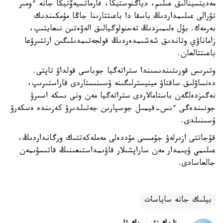
مەديتسينالىق عىلىم، دياگنوستيكا، فارماتسيەۆتيكا جانە ءومىر
تۋرالى عىلىمداردىڭ باسقا دا باعىتتارىنا جاڭا مۇمكىندىك
بەرمەك. بۇل ەلىمىزدىڭ تەحنولوگيالىق الەۋەتىن نىعايتىپ،
زاماناۋي وتاندىق شەشىمدەردىڭ قولجەتىمدىلىگىن ارتتىرۋعا
باعىتتالعان.
وتىرىس قورىتىندىسىندا ستراتەگيا جوباسى قولداۋ تاپتى.
دەنساۋلىق ساقتاۋ مينيسترلىگىنە ۇسىنىستاردى قاراستىرىپ،
نەگىزدەلگەن باستامالاردى ستراتەگيا مەن ونى ىسكە اسىرۋ
جونىندەگى ءىس-قيمىل جوسپارىن جەتىلدىرۋ كەزىندە ەسكەرۋ
ۇسىنىلدى.
قۇجاتتى ازىرلەۋ جۇمىسى مۇددەلى مەملەكەتتىك ورگانداردىڭ،
عىلىمي ۇيىمدار مەن ساراپشىلار قاۋىمداستىعىنىڭ قاتىسۋىمەن
جالعاسادى.
بيلىك جانە ساياسات