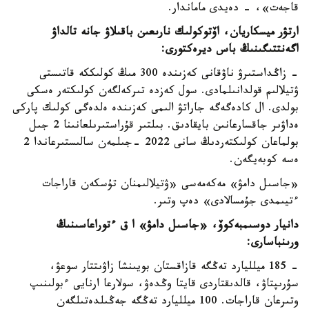
قاجەت»، - دەيدى ماماندار.
ارتۋر ميسكاريان، اۆتوكولىك نارىعىن باقىلاۋ جانە تالداۋ
اگەنتتىگىنىڭ باس ديرەكتورى:
- زاڭداستىرۋ ناۋقانى كەزىندە 300 مىڭ كولىككە قاتىستى
ۋتيلالىم قولدانىلمادى. سول كەزدە تىركەلگەن كولىكتەر ەسكى
بولدى. ال كادەگەگە جاراتۋ الىمى كەزىندە ەلدەگى كولىك پاركى
ەداۋىر جاقسارعانىن بايقادىق. بىلتىر قۇراستىرىلعانىنا 2 جىل
بولماعان كولىكتەردىڭ سانى 2022 -جىلمەن سالىستىرعاندا 2
ەسە كوبەيگەن.
«جاسىل دامۋ» مەكەمەسى «ۋتيلالىمنان تۇسكەن قاراجات
ءتيىمدى جۇمسالادى» دەپ وتىر.
دانيار دوسىمبەكوۆ، «جاسىل دامۋ» ا ق ءتوراعاسىنىڭ
ورىنباسارى:
- 185 ميلليارد تەڭگە قازاقستان بويىنشا زاۋىتتار سوعۋ،
سۇرىپتاۋ، قالدىقتاردى قايتا وڭدەۋ، سولارعا ارنايى ءبولىنىپ
وتىرعان قاراجات. 100 ميلليارد تەڭگە جەڭىلدەتىلگەن