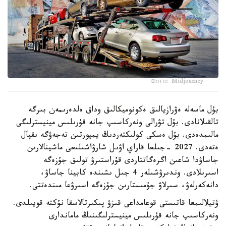
Фото: Midjourney
بۇل ماسەلە ەۋرازيالىق ەكونوميكالىق وداق ەلدەرىمەن بىرگە
تالقىلانادى. بۇل تۋرالى ونەركاسىپ جانە قۇرىلىس مينيسترلىگى
مالىمدەدى. بۇل ەسكى كولىكتەردىڭ يمپورتىن تەجەۋگە ىقپال
ەتەدى. 2027 -جىلعا قاراي اۋىل شارۋاشىلىعى ماشينالارىن
جاساۋدا شاعىن اگرەگاتتاردى قۇراستىرۋ تولىق جۇزەگە
اسىرىلادى. وندىرۋشىلەر 4 جىل ىشىندە كابينا جاساۋ،
دانەكەرلەۋ، سىرلاۋ جۇمىستارىن جۇزەگە اسىرۋعا مىندەتتى.
ۋتيلالىمعا قاتىستى قوعامداعى قىزۋ پىكىرتالاسقا نۇكتە قويىلدى.
ونەركاسىپ جانە قۇرىلىس مينيسترلىگىنىڭ ماماندارى