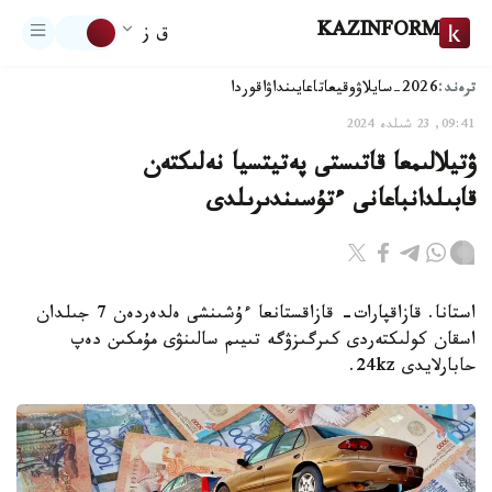
KAZINFORM
ق ز
ترەند:
2026-سايلاۋ
وقيعا
تاعايىنداۋ
اقوردا
09:41, 23 شىلدە 2024
ۋتيلالىمعا قاتىستى پەتيتسيا نەلىكتەن
قابىلدانباعانى ءتۇسىندىرىلدى
استانا. قازاقپارات- قازاقستانعا ءۇشىنشى ەلدەردەن 7 جىلدان
اسقان كولىكتەردى كىرگىزۋگە تىيىم سالىنۋى مۇمكىن دەپ
حابارلايدى 24kz.