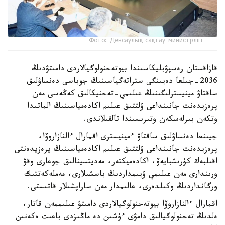
Фото: Денсаулық сақтау министрлігі
قازاقستان رەسپۋبليكاسىندا بيوتەحنولوگيالاردى دامىتۋدىڭ
2036-جىلعا دەيىنگى ستراتەگياسىنىڭ جوباسى دەنساۋلىق
ساقتاۋ مينيسترلىگىنىڭ عىلىمي-تەحنيكالىق كەڭەسى مەن
پرەزيدەنت جانىنداعى ۇلتتىق عىلىم اكادەمياسىنىڭ الماتىدا
وتكەن بىرلەسكەن وتىرىسىندا تالقىلاندى.
جيىنعا دەنساۋلىق ساقتاۋ ءمينيسترى اقمارال ءالنازاروۆا،
پرەزيدەنت جانىنداعى ۇلتتىق عىلىم اكادەمياسىنىڭ پرەزيدەنتى
اقىلبەك كۇرىشبايەۆ، اكادەميكتەر، مەديتسينالىق جوعارى وقۋ
ورىندارى مەن عىلىمي ۇيىمداردىڭ باسشىلارى، مەملەكەتتىك
ورگانداردىڭ وكىلدەرى، عالىمدار مەن ساراپشىلار قاتىستى.
اقمارال ءالنازاروۆا بيوتەحنولوگيالاردى دامىتۋ عىلىممەن قاتار،
ەلدىڭ تەحنولوگيالىق دامۋى ءۇشىن دە ماڭىزدى باعىت ەكەنىن