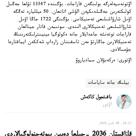
اۆتونەسيەلەرگە بولىنگەن قاراجات. بۇگىندە 13347 تۇلعا جەڭىل
كولىكتەرىن جەڭىلدىكپەن الۋشى اتانعان. 50 ميلليارد تەڭگە
اۋىل شارۋاشىلىعى تەحنيكاسى. بۇگىنگى 1722 جاڭا اۋىل
شارۋاشىلىعى تەحنيكالارى الىندى. سونىمەن قاتار جينالعان
قاراجات توتەنشە جاعدايلار جانە ەكولوگيا مينيسترلىكتەرىنىڭ
تەحنيكالارىن جاڭارتۋ مەن تاسقىننان زارداپ شەككەن ايماقتارعا
جۇمسالادى.
اۆتورى: ەركەبۇلان سمادياروۆ
بيلىك جانە ساياسات
باقىتجول كاكەش
اۆتور
10:12, 08 تامىز 2026
قازاقستان 2036 -جىلعا دەيىن بيوتەحنولوگيالاردى