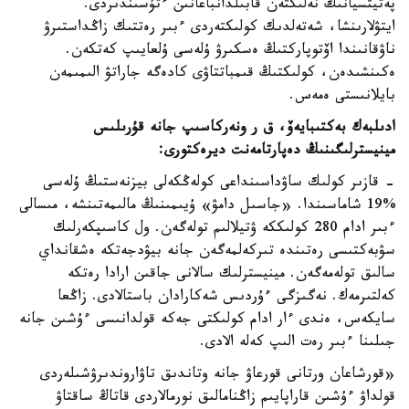
پەتيتسيانىڭ نەلىكتەن قابىلدانباعانىن ءتۇسىندىردى.
ايتۋلارىنشا، شەتەلدىك كولىكتەردى ءبىر رەتتىك زاڭداستىرۋ
ناۋقانىندا اۆتوپاركتىڭ ەسكىرۋ ۇلەسى ۇلعايىپ كەتكەن.
ەكىنشىدەن، كولىكتىڭ قىمباتتاۋى كادەگە جاراتۋ الىمىمەن
بايلانىستى ەمەس.
ادىلبەك بەكتىبايەۆ، ق ر ونەركاسىپ جانە قۇرىلىس
مينيسترلىگىنىڭ دەپارتامەنت ديرەكتورى:
- قازىر كولىك ساۋداسىنداعى كولەڭكەلى بيزنەستىڭ ۇلەسى
%19 شاماسىندا. «جاسىل دامۋ» ۇيىمىنىڭ مالىمەتىنشە، مىسالى
ءبىر ادام 280 كولىككە ۋتيلالىم تولەگەن. ول كاسىپكەرلىك
سۋبەكتىسى رەتىندە تىركەلمەگەن جانە بيۋدجەتكە ەشقانداي
سالىق تولەمەگەن. مينيسترلىك سالانى جاقىن ارادا رەتكە
كەلتىرمەك. نەگىزگى ءۇردىس شەكارادان باستالادى. زاڭعا
سايكەس، ەندى ءار ادام كولىكتى جەكە قولدانىسى ءۇشىن جانە
جىلىنا ءبىر رەت الىپ كەلە الادى.
«قورشاعان ورتانى قورعاۋ جانە وتاندىق تاۋاروندىرۋشىلەردى
قولداۋ ءۇشىن قاراپايىم زاڭنامالىق نورمالاردى قاتاڭ ساقتاۋ