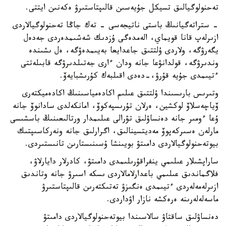
تەحنولوگيالىق تسيكل جۇيەسىن قالىپتاستىرۋ ەكەنىن ايتتى.
- ستراتەگيانىڭ باستى ناتيجەسى - تەك جاڭا تەحنولوگيالاردى
ازىرلەپ قانا قويماي، الەمدەگى ۇزدىك شەشىمدەردى جەدەل
يگەرۋگە، ولاردى ۇلتتىق جاعدايعا بەيىمدەۋگە، ەل ىشىندە
وندىرۋگە، قولدانۋعا جانە ودان ءارى جەتىلدىرۋگە قابىلەتتى
ءتيىمدى جۇيە قۇرۋ،-دەدى اقىلبەك كۇرىشبايەۆ.
وتىرىس بارىسىندا ۇلتتىق عىلىم اكادەمياسىنىڭ اكادەميكتەرى
ۆياچەسلاۆ لوكشين، ەرلان تۇرىسپەكوۆ، امانكەلدى سادانوۆ جانە
ۇعا ءومىر جانە دەنساۋلىق تۋرالى عىلىمدار ورتالىعىنىڭ باسشىسى
مارلەن ەسىركەپوۆ مەديتسينالىق، اگرارلىق جانە ونەركاسىپتىك
بيوتەحنولوگيالاردى دامىتۋ بويىنشا ۇسىنىستارىن تانىستىردى.
ساراپشىلار عىلىمي ينفراقۇرىلىمدى دامىتۋ، كادرلار دايارلاۋ،
فلاگماندىق عىلىمي باعدارلامالاردى ىسكە اسىرۋ جانە وتاندىق
ازىرلەمەلەردى ءتيىمدى ەنگىزۋ تەتىكتەرىن قالىپتاستىرۋ
ماسەلەلەرىنە ەرەكشە نازار اۋداردى.
دەنساۋلىق ساقتاۋ سالاسىندا بيوتەحنولوگيالاردى دامىتۋ