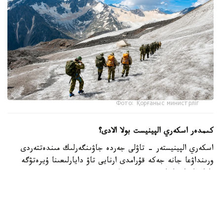
Фото: Қорғаныс министрліг
كىمدەر اسكەري الپينيست بولا الادى؟
اسكەري الپينيستەر - تاۋلى جەردە جاۋىنگەرلىك مىندەتتەردى
ورىنداۋعا جانە جەكە قۇرامدى ارنايى تاۋ دايارلىعىنا ۇيرەتۋگە
ماماندانعان اسكەري قىزمەتشىلەر.
- تاۋ دايارلىعى بويىنشا ارنايى بىلىكتىلىكتەن وتكەن اسكەري
قىزمەتشىلەر ەلىمىزدىڭ ءتۇرلى اسكەري بولىمدەرىندە قىزمەت
اتقارىپ، تاۋلى جەردەگى جاۋىنگەرلىك دايارلىقتى ۇيىمداستىرۋعا