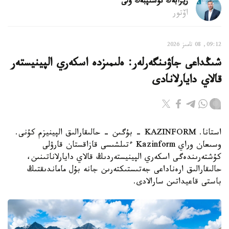
ريزابەك نۇسىپبەك ۇلى
اۆتور
09:12, 08 تامىز 2026
شىڭداعى جاۋىنگەرلەر: ەلىمىزدە اسكەري الپينيستەر
قالاي دايارلانادى
استانا. KAZINFORM - بۇگىن - حالىقارالىق الپينيزم كۇنى.
وسىعان وراي Kazinform ءتىلشىسى قازاقستان قارۋلى
كۇشتەرىندەگى اسكەري الپينيستەردىڭ قالاي دايارلاناتىنىن،
حالىقارالىق ارەناداعى جەتىستىكتەرىن جانە بۇل ماماندىقتىڭ
باستى قاعيداتىن سارالادى.