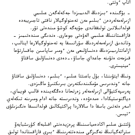
اتاپ ءوتتى.
- بۇگىندە ءبىزدىڭ الدىمىزدا جەكەلەگەن عىلىمي
ازىرلەمەلەردەن ءبىلىم مەن تەحنولوگيالار ناقتى تاجىريبەدە
قولدانىلاتىن تولىققاندى جۇيەگە كوشۋ مىندەتى تۇر.
قازاقستاننىڭ عىلىمي الەۋەتى جوعارى. ەندىگى مىندەتىمىز -
وتاندىق ازىرلەمەلەردىڭ سۇرانىسقا يە تەحنولوگيالارعا اينالىپ،
ازاماتتارىمىزدىڭ دەنساۋلىعى مەن ءومىر ساپاسىن جاقسارتۋعا
قىزمەت ەتۋىنە جاعداي جاساۋ،-دەدى دەنساۋلىق ساقتاۋ
ءمينيسترى.
ونىڭ ايتۋىنشا، بۇل باعىتتا عىلىم، ءبىلىم، دەنساۋلىق ساقتاۋ
جانە ءوندىرىس مۇمكىندىكتەرىن بىرىكتىرۋ ماڭىزدى.
پەرسپەكتيۆالى ازىرلەمەلەر زەرتحانا دەڭگەيىندە قالىپ قويماي،
دياگنوستيكادا، ەمدەۋدە، وندىرىستە جانە ادام ومىرىنە تىكەلەي
اسەر ەتەتىن باسقا دا سالالاردا پراكتيكالىق قولدانىسقا ەنگىزىلۋى
ءتيىس.
ۇلتتىق عىلىم اكادەمياسىنىڭ پرەزيدەنتى اقىلبەك كۇرىشبايەۆ
ستراتەگيانىڭ نەگىزگى مىندەتتەرىنىڭ ءبىرى قازاقستاندا تولىق