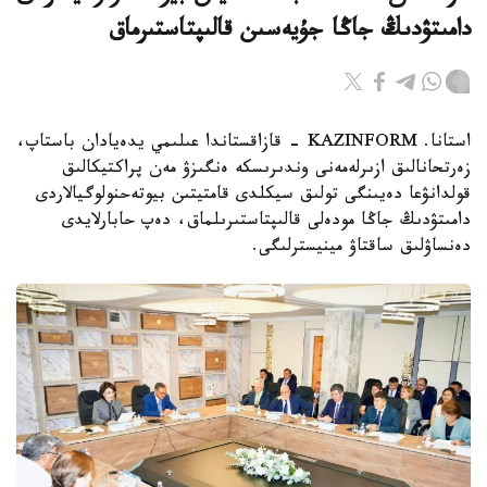
دامىتۋدىڭ جاڭا جۇيەسىن قالىپتاستىرماق
استانا. KAZINFORM - قازاقستاندا عىلىمي يدەيادان باستاپ،
زەرتحانالىق ازىرلەمەنى وندىرىسكە ەنگىزۋ مەن پراكتيكالىق
قولدانۋعا دەيىنگى تولىق سيكلدى قامتيتىن بيوتەحنولوگيالاردى
دامىتۋدىڭ جاڭا مودەلى قالىپتاستىرىلماق، دەپ حابارلايدى
دەنساۋلىق ساقتاۋ مينيسترلىگى.