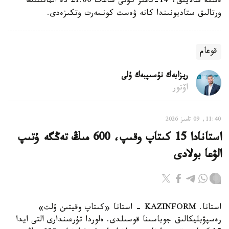
ەسكە سالايىق، 14-تامىز كۇنى ساعات 21:00 دە الماتىنىڭ
ورتالىق ستاديونىندا كانە ۋەست كونسەرت وتكىزەدى.
قوعام
ريزابەك نۇسىپبەك ۇلى
اۆتور
11:40, 09 تامىز 2026
استانادا 15 كىتاپ وقىپ، 600 مىڭ تەڭگە ۇتىپ
الۋعا بولادى
استانا. KAZINFORM - استانا «كىتاپ وقيتىن ۇلت»
رەسپۋبليكالىق جوباسىنا قوسىلدى. ەلوردا تۇرعىندارى التى ايدا