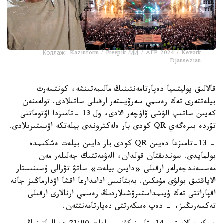
Коллаж: Kazinform / Freepik /ИИ / AFP 2024 / Kevork
Djansezian
قالالىق پوليتسيا دەپارتامەنتىنىڭ مالىمەتىنشە، كونتسەرت
بيلەتتەرى تەك رەسمي سەرۆيستەر ارقىلى ساتىلادى. تولەمنەن
كەيىن ساتىپ الۋشى ۆاۋچەر الادى، ول 13 -تامىزدا اۆتوماتتى
تۇردە بىرەگەي QR كودى بار ەلەكتروندى بيلەتكە اۋىستىرىلادى.
- 13-تامىزعا دەيىن QR كودى بار دايىن بيلەت ەشكىمدە
بولمايدى. سوندىقتان قولدان، الەۋمەتتىك جەلىلەر مەن
مەسسەندجەرلەر ارقىلى «دايىن بيلەت» ساتۋ تۋرالى ۇسىنىستار
الاياقتىق بولۋى مۇمكىن. بەيتانىس ادامدارعا اقشا اۋدارماڭىز جانە
اقپاراتتى تەك ۇيىمداستىرۋشىلاردىڭ رەسمي ارنالارى ارقىلى
تەكسەرىڭىز، - دەپ ەسكەرتتى دەپارتامەنتتەن.