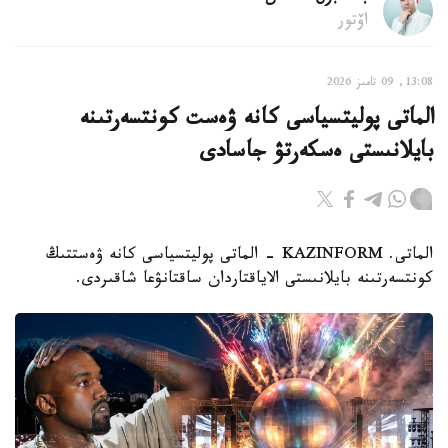
اۆتور
13:08, 09 تامىز 2026
الماتى پوليتسياسى كانە ۋەست كونتسەرتىنە
بايلانىستى ەسكەرتۋ جاسادى
الماتى. KAZINFORM - الماتى پوليتسياسى كانە ۋەستتىڭ
كونتسەرتىنە بايلانىستى الاياقتاردان ساقتانۋعا شاقىردى.