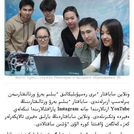
Фото: пресс-служба Миннауки и высшего образования РК
ونلاين ساباقتار ءىرى رەسپۋبليكالىق ءبىلىم بەرۋ ورتالىقتارىمەن
بىرلەسىپ ازىرلەندى. ساباقتار ءبىلىم بەرۋ ورتالىقتارىنىڭ
YouTube ارنالارىندا جانە Instagram پاراقشالارىندا تىكەلەي
ەفيردە وتكىزىلەدى. ونلاين ساباقتاردىڭ بارلىق ەفيرى تالاپكەرلەر
كەز-كەلگەن ۋاقىتتا كورە الۋى ءۇشىن ساقتالادى.