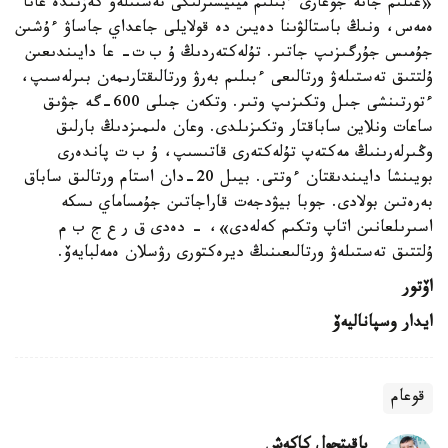
«عىلىم جانە جوعارى ءبىلىم مينيسترلىگى تەستىلەۋ كەزىندە عانا
ەمەس، ونىڭ باستالۋىنا دەيىن دە قولايلى جاعداي جاساۋ ءۇشىن
جۇمىس جۇرگىزىپ جاتىر. تۇلەكتەردىڭ ۇ ب ت- عا دايىندىعىن
ۇلتتىق تەستىلەۋ ورتالىعى ءبىلىم بەرۋ ورتالىقتارىمەن بىرلەسىپ،
ءتورتىنشى جىل وتكىزىپ وتىر. وتكەن جىلى 600-گە جۋىق
ساعات ونلاين ساباقتار وتكىزىلدى. وعان ەلىمىزدىڭ بارلىق
وڭىرلەرىنىڭ مەكتەپ تۇلەكتەرى قاتىسىپ، ۇ ب ت پاندەرى
بويىنشا دايىندىقتان ءوتتى. بيىل 20-دان استام ورتالىق ساباق
بەرەتىن بولادى. جوبا بيۋدجەت قاراجاتىن جۇمساماي ىسكە
اسىرىلعانىن اتاپ وتكىم كەلەدى»، - دەدى ق ر ع ج ب م
ۇلتتىق تەستىلەۋ ورتالىعىنىڭ ديرەكتورى رۋسلان ەمەلبايەۆ.
اۆتور
ايدار وسپاناليەۆ
قوعام
باقىتجول كاكەش