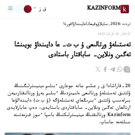
KAZINFORM
ق ز
ترەند:
2026-سايلاۋ
وقيعا
تاعايىنداۋ
اقوردا
10:27, 22 قاراشا 2023
تەستىلەۋ ورتالىعى ۇ ب ت- عا دايىنداۋ بويىنشا
تەگىن ونلاين- ساباقتار باستادى
20-قاراشادا ق ر عىلىم جانە جوعارى ءبىلىم مينيسترلىگىنىڭ
ۇلتتىق تەستىلەۋ ورتالىعى ەلىمىزدىڭ ءبىلىم بەرۋ ورتالىقتارىمەن
بىرلەسىپ ۇلتتىق ءبىرىڭعاي تەستىلەۋگە (ۇ ب ت) دايىندالۋعا
ارنالعان تەگىن ونلاين- ساباقتاردى باستايدى، دەپ حابارلايدى
Kazinform ورتالىقتىڭ مينيسترلىكتىڭ باسپا ءسوز قىزمەتىنە
سىلتەمە جاساپ.