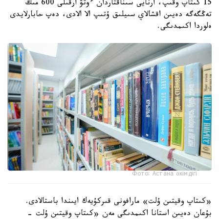
15 كىتاپ وقىپ، ارنايى سىناقتاردان ءوتۋ ارقىلى 600 مىڭ
تەڭگەگە دەيىن اقشالاي سىيلىق ۇتىپ الا الادى، دەپ حابارلايدى
ەلوردا اكىمدىگى.
Фото: Астана әкімдігі
«كىتاپ وقيتىن ۇلت» مارافونى قىركۇيەك ايىندا باستالادى.
بۇعان دەيىن استانا اكىمدىگى مەن «كىتاپ وقيتىن ۇلت -