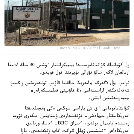
Фото: MID_RF/Global Look Press
ول كۋبانىڭ گۋانتاناموسىندا يمميگرانتتار ءۇشىن 30 مىڭ ادامعا
ارنالعان لاگەر سالۋ تۋرالى بۇيرىققا قول قويدى.
ترامپ بۇل لاگەرگە «امەريكا حالقىنا قاۋىپ توندىرەتىن زاڭسىز
شەتەلدىكتەر اراسىنداعى ەڭ قاۋىپتى قىلمىسكەرلەر»
جىبەرىلەتىنىن ايتتى.
گۋانتاناموداعى ا ق ش بازاسى سوڭعى ەكى ونجىلدىقتا
امەريكالىقتار جيھادشى- تۇتقىنداردى ۇستايتىن اسكەري تۇرمە
رەتىندە تانىمال بولدى، ءبىراق BBC- ءدىڭ ورتالىق
امەريكاداعى ءتىلشىسى ۋيلل گرانت اتاپ وتكەندەي، بازا