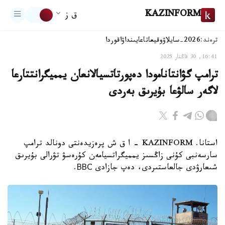
KAZINFORM
ق ز
ترەند:
2026-سايلاۋ
وقيعا
تاعايىنداۋ
اقوردا
16:41, 30 قاڭتار 2025
ترامپ گۋانتانامودا دەپورتاتسيالانعان يمميگرانتتارعا
لاگەر سالۋعا بۇيرىق بەردى
استانا. KAZINFORM - ا ق ش پرەزيدەنتى دونالد ترامپ
سارسەنبى كۇنى زاڭسىز يمميگراتسيامەن كۇرەسۋ تۋرالى بۇيرىق
شىعارۋدى جالعاستىردى، دەپ جازادى ВВС.