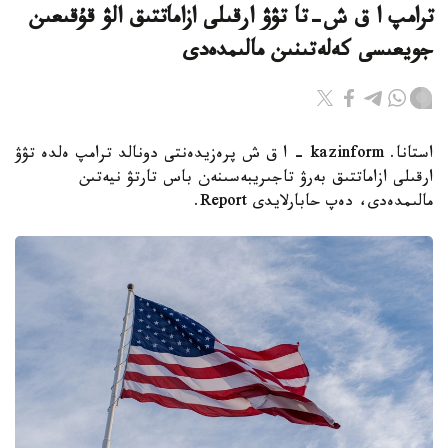
ترامپ ا ق ش-تا تۋۋ ارقىلى ازاماتتىق الۋ قۇقىعىن
جويعىسى كەلەتىنىن مالىمدەدى
استانا. kazinform - ا ق ش پرەزيدەنتى دونالد ترامپ ەلدە تۋۋ
ارقىلى ازاماتتىق بەرۋ تاجىريبەسىنەن باس تارتۋ نيەتىن
مالىمدەدى، دەپ حابارلايدى Report.