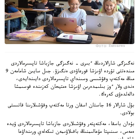
Фото: Euronews
نەگىزگى شارالاردىڭ ءبىرى - نەگىزگى جازباشا تاپسىرمالاردى
مىندەتتى تۇردە اۋىزشا قورعاۋدى ەنگىزۋ. جىل سايىن شامامەن 9
مىڭ مەكتەپ وقۋشىسى وسىنداي تاپسىرمالاردى دايىندايدى،
ەندى ولار ءوز بىلىمدەرىن اۋىزشا ەمتيحان كەزىندە قوسىمشا
دالەلدەۋى كەرەك.
بۇل شارالار 16 جاستان اسقان ورتا مەكتەپ وقۋشىلارىنا قاتىستى
بولادى.
بۇدان باسقا، مەكتەپتەر وقۋشىلاردى جازباشا تاپسىرمالاردى ۇيدە
ەمەس، سىنىپتا مۇعالىمنىڭ باقىلاۋىمەن تىكەلەي ورىنداۋعا