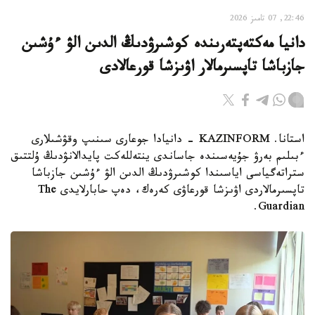
22:46, 07 تامىز 2026
دانيا مەكتەپتەرىندە كوشىرۋدىڭ الدىن الۋ ءۇشىن
جازباشا تاپسىرمالار اۋىزشا قورعالادى
استانا. KAZINFORM - دانيادا جوعارى سىنىپ وقۋشىلارى
ءبىلىم بەرۋ جۇيەسىندە جاساندى ينتەللەكت پايدالانۋدىڭ ۇلتتىق
ستراتەگياسى اياسىندا كوشىرۋدىڭ الدىن الۋ ءۇشىن جازباشا
تاپسىرمالاردى اۋىزشا قورعاۋى كەرەك، دەپ حابارلايدى The
Guardian.