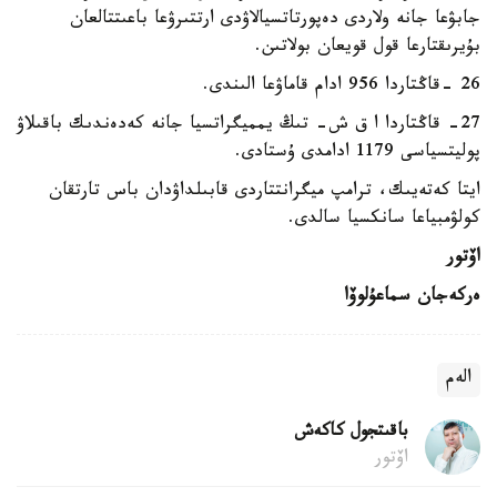
جابۋعا جانە ولاردى دەپورتاتسيالاۋدى ارتتىرۋعا باعىتتالعان
بۇيرىقتارعا قول قويعان بولاتىن.
26 -قاڭتاردا 956 ادام قاماۋعا الىندى.
27- قاڭتاردا ا ق ش- تىڭ يمميگراتسيا جانە كەدەندىك باقىلاۋ
پوليتسياسى 1179 ادامدى ۇستادى.
ايتا كەتەيىك، ترامپ ميگرانتتاردى قابىلداۋدان باس تارتقان
كولۋمبياعا سانكسيا سالدى.
اۆتور
ەركەجان سماعۇلوۆا
الەم
باقىتجول كاكەش
اۆتور