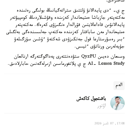
شاقىرادى.
ج ي- ءدى پايدالانۋ ۇلتتىق ستراتەگيانىڭ بولىگى رەتىندە
مەكتەپتەر جازباشا ەمتيحاندار كەزىندە وقۋشىلاردىڭ كومپيۋتەر
پايدالانۋىن قاداعالايتىن قۇرالدار ەنگىزۋى كەرەك. مەكتەپتەر
ەمتيحاندار مەن ساباقتار كەزىندە مەكتەپ جەلىسىندەگى بەلگىلى
ءبىر رەسۋرستارعا قول جەتكىزۋدى شەكتەۋ ءۇشىن سۇزگىلەۋ
جۇيەلەرىن ورناتۋى ءتيىس.
وسىعان دەيىن QyzPU ستۋدەنتتەرى پەداگوگتەرگە ارنالعان
AI- Lesson Study ج ي پلاتفورماسىن ازىرلەگەنىن حابارلادىق.
الەم
باقىتجول كاكەش
اۆتور
17:08, 07 تامىز 2026