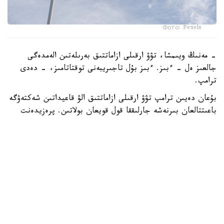
Фото: Pexels
- مەنىڭ ويىمشا، تۋۋ ارقىلى ازاماتتىق بەرىلەتىن الەمدەگى
جالعىز ەل - ءبىز. ءبىز بۇل تاجىريبەنى توقتاتامىز، - دەدى
ترامپ.
بۇعان دەيىن ترامپ تۋۋ ارقىلى ازاماتتىق الۋ قاعيداتىن شەكتەۋگە
باعىتتالعان بىرنەشە جارلىققا قول قويعان بولاتىن. پرەزيدەنت
اكىمشىلىگىنىڭ وكىلى ستيۆەن ميللەردىڭ ايتۋىنشا، ولاردىڭ
ءبىرى «بوسانۋ تۋريزمى» دەپ اتالاتىن تاجىريبەگە تىيىم سالۋعا
قاتىستى.
ايتا كەتەيىك، ا ق ش جاڭا ۆيزالىق كەپىل باعدارلاماسىن
ەنگىزىپ جاتىر، وعان سايكەس يمميگراتسيالىق ۆيزاعا كەيبىر
ءوتىنىش بەرۋشىلەر 100 مىڭنان 250 مىڭ دوللارعا دەيىنگى
كولەمدە دەپوزيت سالۋى ءتيىس.