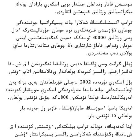
سونىمەن قاتار ونداعان جىلدار بويى اسكەري بازادان بولەك
ميگراتسيالىق ورتالىق قىزمەتىن اتقاردى.
ترامپ اكىمشىلىگىنىڭ شەكارا جانە يمميگراتسيا جونىندەگى
جوعارى لاۋازىمدى قىزمەتكەرى توم حومان جۋرناليستەرگە ءدال
وسى ورتالىق 30000 توسەككە دەيىن كەڭەيتىلەتىنىن ايتتى.
حومان ونداعى قاماۋ شارتتارى ەڭ جوعارى ستاندارتتارعا ساي
بولادى دەپ سەندىردى.
ۋيلل گرانت وسى ۋاقىتقا دەيىن ورتالىقتا نەگىزىنەن ا ق ش-قا
تەڭىز ارقىلى زاڭسىز كىرمەك بولعاندار ورنالاسقانىن اتاپ ءوتتى.
بۇل اسكەري تۇرمەدە 2002 -جىلى قۇرىلعاننان بەرى يراك پەن
اۋعانستانداعى جانە باسقا جەرلەردەگى اسكەري جورىقتار كەزىندە
امەريكالىقتاردىڭ قولىنا تۇسكەن 800-گە جۋىق تۇتقىن بولعان.
امەريكا باسپا ءسوزىنىڭ حابارلاۋىنشا، قازىر ول جەردە بار
بولعانى 15 تۇتقىن بار.
ايتا كەتەيىك، دونالد ترامپ بيلىكتەگى ءۇشىنشى كۇنىندە ا ق
ش-تىڭ وڭتۇستىك شەكاراسىن زاڭسىز يمميگرانتتار ءۇشىن