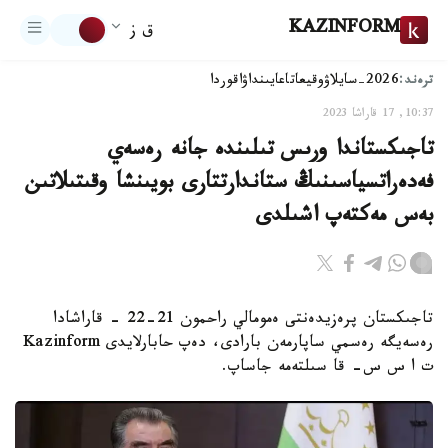
KAZINFORM
ق ز
ترەند:
2026-سايلاۋ
وقيعا
تاعايىنداۋ
اقوردا
10:37, 17 قاراشا 2023
تاجىكستاندا ورىس تىلىندە جانە رەسەي
فەدەراتسياسىنىڭ ستاندارتتارى بويىنشا وقىتىلاتىن
بەس مەكتەپ اشىلدى
تاجىكستان پرەزيدەنتى ەمومالي راحمون 21-22 - قاراشادا
رەسەيگە رەسمي ساپارمەن بارادى، دەپ حابارلايدى Kazinform
ت ا س س- قا سىلتەمە جاساپ.