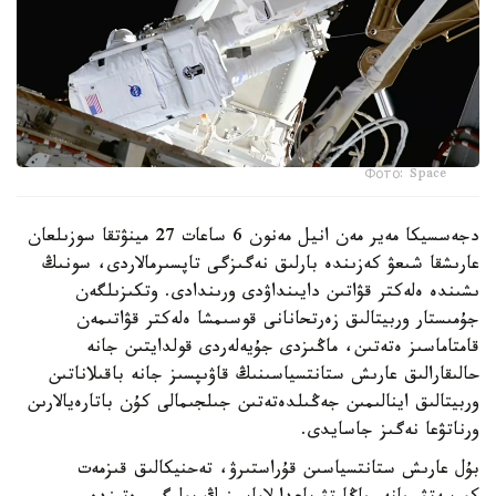
Фото: Space
دجەسسيكا مەير مەن انيل مەنون 6 ساعات 27 مينۋتقا سوزىلعان
عارىشقا شىعۋ كەزىندە بارلىق نەگىزگى تاپسىرمالاردى، سونىڭ
ىشىندە ەلەكتر قۋاتىن دايىنداۋدى ورىندادى. وتكىزىلگەن
جۇمىستار وربيتالىق زەرتحانانى قوسىمشا ەلەكتر قۋاتىمەن
قامتاماسىز ەتەتىن، ماڭىزدى جۇيەلەردى قولدايتىن جانە
حالىقارالىق عارىش ستانتسياسىنىڭ قاۋىپسىز جانە باقىلاناتىن
وربيتالىق اينالىمىن جەڭىلدەتەتىن جىلجىمالى كۇن باتارەيالارىن
ورناتۋعا نەگىز جاسايدى.
بۇل عارىش ستانتسياسىن قۇراستىرۋ، تەحنيكالىق قىزمەت