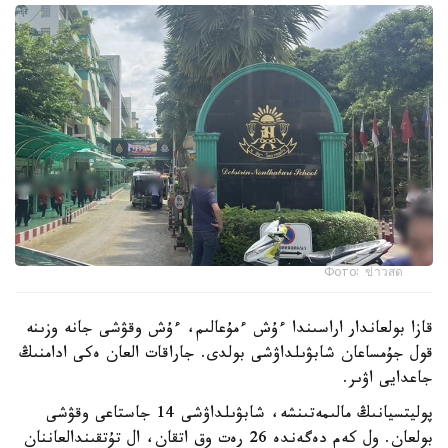
Фото: ข่าวสด
قازا بولعاندار اراسىندا ءۇش ءمۇعالىم، ءۇش وقۋشى جانە وزىنە
قول جۇمساعان شابۋىلداۋشى بولدى. جاراقات العان ەكى ادامنىڭ
جاعدايى اۋىر.
پوليتسيانىڭ مالىمەتىنشە، شابۋىلداۋشى 14 جاستاعى وقۋشى
بولعان. ول كەم دەگەندە 26 رەت وق اتقان، ال تۇتقىندالعاننان