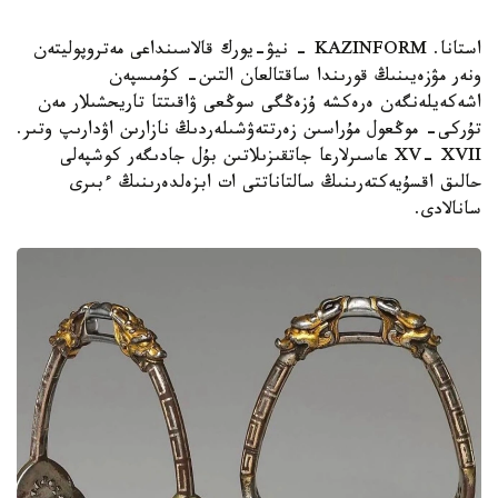
استانا. KAZINFORM - نيۋ-يورك قالاسىنداعى مەتروپوليتەن
ونەر مۋزەيىنىڭ قورىندا ساقتالعان التىن- كۇمىسپەن
اشەكەيلەنگەن ەرەكشە ۇزەڭگى سوڭعى ۋاقىتتا تاريحشىلار مەن
تۇركى- موڭعول مۇراسىن زەرتتەۋشىلەردىڭ نازارىن اۋدارىپ وتىر.
XV- XVII عاسىرلارعا جاتقىزىلاتىن بۇل جادىگەر كوشپەلى
حالىق اقسۇيەكتەرىنىڭ سالتاناتتى ات ابزەلدەرىنىڭ ءبىرى
سانالادى.