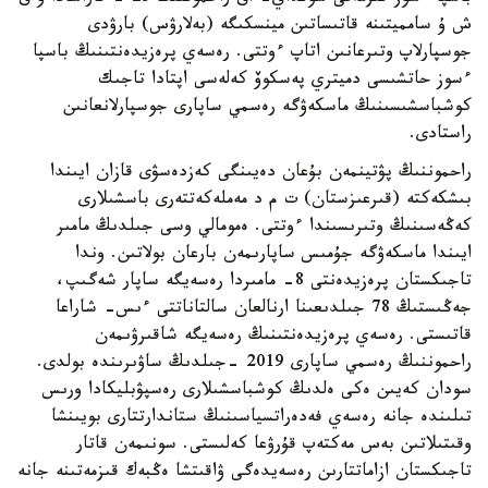
ش ۇ سامميتىنە قاتىساتىن مينسكىگە (بەلارۋس) بارۋدى
جوسپارلاپ وتىرعانىن اتاپ ءوتتى. رەسەي پرەزيدەنتىنىڭ باسپا
ءسوز حاتشىسى دميتري پەسكوۆ كەلەسى اپتادا تاجىك
كوشباسشىسىنىڭ ماسكەۋگە رەسمي ساپارى جوسپارلانعانىن
راستادى.
راحموننىڭ پۋتينمەن بۇعان دەيىنگى كەزدەسۋى قازان ايىندا
بىشكەكتە (قىرعىزستان) ت م د مەملەكەتتەرى باسشىلارى
كەڭەسىنىڭ وتىرىسىندا ءوتتى. ەمومالي وسى جىلدىڭ مامىر
ايىندا ماسكەۋگە جۇمىس ساپارىمەن بارعان بولاتىن. وندا
تاجىكستان پرەزيدەنتى 8- مامىردا رەسەيگە ساپار شەگىپ،
جەڭىستىڭ 78 جىلدىعىنا ارنالعان سالتاناتتى ءىس- شاراعا
قاتىستى. رەسەي پرەزيدەنتىنىڭ رەسەيگە شاقىرۋىمەن
راحموننىڭ رەسمي ساپارى 2019 -جىلدىڭ ساۋىرىندە بولدى.
سودان كەيىن ەكى ەلدىڭ كوشباسشىلارى رەسپۋبليكادا ورىس
تىلىندە جانە رەسەي فەدەراتسياسىنىڭ ستاندارتتارى بويىنشا
وقىتىلاتىن بەس مەكتەپ قۇرۋعا كەلىستى. سونىمەن قاتار
تاجىكستان ازاماتتارىن رەسەيدەگى ۋاقىتشا ەڭبەك قىزمەتىنە جانە