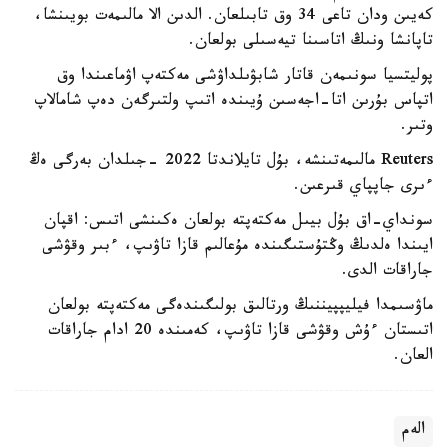
كەيىن ودان تاعى 34 وق تابىلعان. الدىن الا مالىمەت بويىنشا،
تاپانشا ونىڭ اتاسىنا تيەسىلى بولعان.
پوليتسيا سونىمەن قاتار شابۋىلداۋشى مەكتەپ اۋماعىندا وق
اتپاس بۇرىن اتا-اجەسىن ۇيىندە اتىپ ولتىرگەن دەپ شامالاپ
وتىر.
Reuters مالىمەتىنشە، بۇل تايلاندتا 2022 -جىلدان بەرگى ەڭ
ءىرى جاپپاي قىرعىن.
سونداي-اق بۇل بيىل مەكتەپتە بولعان ەكىنشى اتىس: اقپان
ايىندا ەلدىڭ وڭتۇستىگىندە مۇعالىم قازا تاۋىپ، ءبىر وقۋشى
جاراقات الدى.
ماۋسىمدا فيليپپيننىڭ ورتالىق بولىگىندەگى مەكتەپتە بولعان
اتىستان ءۇش وقۋشى قازا تاۋىپ، كەمىندە 20 ادام جاراقات
العان.
الەم