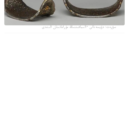
سۋرەت: دۇيسەنالى ءالىماقىننىڭ مۇراعاتىنان الىندى
ۇزەڭگىنىڭ نەگىزگى بولىگى تەمىردەن سوعىلعان. ونىڭ بەتى
التىن جانە كۇمىس اشەكەيلەرمەن بەزەندىرىلىپ، تابان تىرەيتىن
بولىگىنىڭ جيەگى نازىك ورنەكتەرمەن كومكەرىلگەن. ولشەمى -
15,9 × 19 سانتيمەتر. بۇل بۇيىم سول داۋىردەگى دالا
ۇستالارىنىڭ تەمىر وڭدەۋ، زەرگەرلىك جانە كوركەم اشەكەيلەۋ
ونەرىنىڭ جوعارى دەڭگەيدە بولعانىن كورسەتەدى.
كوشپەلى وركەنيەتتە ۇزەڭگى تەك اتقا مىنۋگە ارنالعان قۇرال عانا
ەمەس، يەسىنىڭ الەۋمەتتىك مارتەبەسىن بىلدىرەتىن ماڭىزدى
بەلگى بولعان. اسىرەسە التىن جانە كۇمىسپەن اپتالعان ۇزەڭگىلەر
اقسۇيەكتەر مەن بيلەۋشى اۋلەت وكىلدەرىنە ءتان بولعانى
بەلگىلى.
جازۋدا نە جازىلعان؟