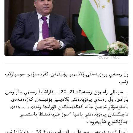
Фото: ТАСС
ول رەسەي پرەزيدەنتى ۆلاديمير پۋتينمەن كەزدەسۋدى جوسپارلاپ
وتىر.
- ەمومالي راحمون رەسەيگە 21-22 - قاراشادا رەسمي ساپارمەن
بارادى. ول رەسەي پرەزيدەنتى ۆلاديمير پۋتينمەن كەزدەسەدى.
باسقوسۋلار شاعىن جانە كەڭەيتىلگەن قۇرامدا وتەدى، - دەدى
تاجىكستان پرەزيدەنتى باسپا ءسوز قىزمەتىنىڭ باسشىسى
ابدۋفاتتوح شاريفزودا.
باسپا ءسوز قىزمەتى سونداي- اق راحموننىڭ 23 - قاراشادا ۇ ق