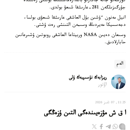
كورسەتۋ جانە جاڭارتۋ باعدارلاماسىنىڭ بولىگى رەتىندە
جۇرگىزىلگەن 281-عارىشقا شىعۋ بولدى.
انيل مەنون ءۇشىن بۇل العاشقى عارىشقا شىعۋى بولسا،
دجەسسيكا مەيردىڭ وسىمەن التىنشى رەت ۇشتى.
وسىعان دەيىن NASA وربيتاعا العاشقى روبوتىن ۇشىرعانىن
حابارلادىق.
الەم
ريزابەك نۇسىپبەك ۇلى
اۆتور
11:25, 07 تامىز 2026
ا ق ش مۋزەيىندەگى التىن ۇزەڭگى