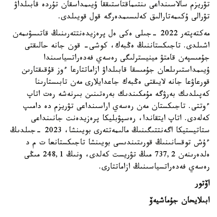
تۋريزم سالاسىنداعى ىنتىماقتاستىققا ۇيىمداسقان تۇردە قابىلداۋ
تۋرالى ۇكىمەتارالىق كەلىسىمدەرگە قول قويىلدى.
مەكتەپتەر 2022 -جىلى ەكى ەل پرەزيدەنتتەرىنىڭ قاتىسۋىمەن
اشىلدى. تاجىكستاننىڭ ەڭبەك، كوشى- قون جانە حالىقتى
جۇمىسپەن قامتۋ مينيسترلىگى رەسەي فەدەراتسياسىندا
ۇيىمداستىرىلعان جۇمىسقا قابىلداۋ ازاماتتارعا ءوز قۇقىقتارىن
قورعاۋعا جانە لايىقتى ەڭبەك جاعدايلارى مەن تابىستارىنا
كەپىلدىك بەرۋگە مۇمكىندىك بەرەتىنىن بىرنەشە رەت اتاپ
ءوتتى. تاجىكستان مەن رەسەي اراسىنداعى تۋريزم دە دامىپ
كەلەدى. اتاپ ايتقاندا، رەسپۋبليكا پرەزيدەنت جانىنداعى
ستاتيستيكا اگەنتتىگىنىڭ مالىمەتتەرى بويىنشا، 2023 -جىلدىڭ
ءۇش توقسانىنىڭ قورىتىندىسى بويىنشا تاجىكستانعا ت م د
ەلدەرىنەن 737,2 مىڭ تۋريست كەلدى، ونىڭ 248,1 مىڭى
رەسەي فەدەراتسياسىنىڭ ازاماتتارى.
اۆتور
ابىلايحان جۇماشيەۆ