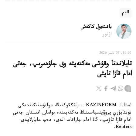
الەم
باقىتجول كاكەش
اۆتور
16:30, 07 تامىز 2026
تايلاندتا وقۋشى مەكتەپتە وق جاۋدىرىپ، جەتى
ادام قازا تاپتى
استانا. KAZINFORM - بانگكوكتىڭ سولتۇستىگىندەگى
نونتابۋري پروۆينسياسىنىڭ مەكتەبىندە بولعان اتىستان جەتى
ادام قازا تاۋىپ، 15 ادام جاراقات الدى، دەپ حابارلايدى
Reuters.