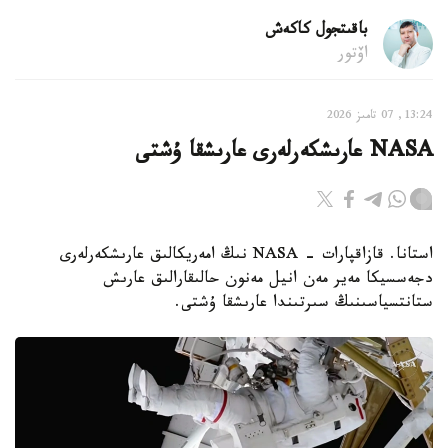
باقىتجول كاكەش
اۆتور
13:24, 07 تامىز 2026
NASA عارىشكەرلەرى عارىشقا ۇشتى
استانا. قازاقپارات - NASA نىڭ امەريكالىق عارىشكەرلەرى
دجەسسيكا مەير مەن انيل مەنون حالىقارالىق عارىش
ستانتسياسىنىڭ سىرتىندا عارىشقا ۇشتى.