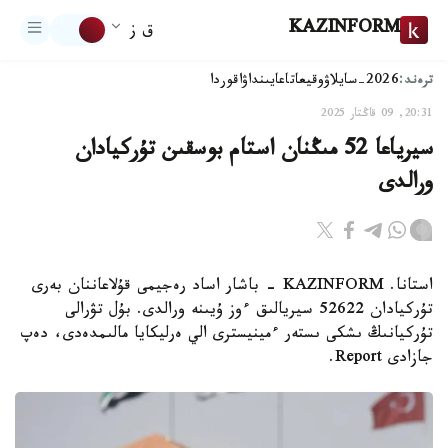
KAZINFORM
ق ز
ترەند:
2026-سايلاۋ
وقيعا
تاعايىنداۋ
اقوردا
20:31, 09 قاڭتار 2025
سيرياعا 52 مىڭنان استام بوسقىن تۇركيادان
ورالدى
استانا. KAZINFORM - باشار اساد رەجيمى قۇلاعاننان بەرى
تۇركيادان 52622 سيريالىق ءوز ۇيىنە ورالدى. بۇل تۋرالى
تۇركيانىڭ ىشكى ىستەر ءمينيسترى الي ەرليكايا مالىمدەدى، دەپ
جازادى Report.