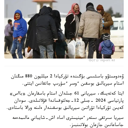
Фото: report.az
ۆەدومستۆو باسشىسى بۇگىندە تۇركيادا 2 ميلليون 880 مىڭنان
استام سيريالىق بوسقىن ءومىر ءسۇرىپ جاتقانىن ايتتى.
ايتا كەتەيىك، سيريانى 61 جىلدان استام باسقارعان «بااس»
پارتياسى 2024 -جىلى 12-جەلتوقساندا قۇلاتىلدى. سودان
كەيىن تۇركيادا تۇراتىن سيريالىق بوسقىندار ەلىنە ورالا باستادى.
سيريا سىرتقى ىستەر ءمينيسترى اساد اش-شايباني مالىمدەمە
جاساعانىن جازعان بولاتىنبىز.