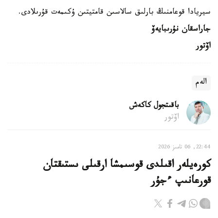
سيريادا قوعامنىڭ بارلىق سالاسىن قامتيتىن ۇكىمەت قۇرىلادى.
جاراسقان نۇرىبايەۆ
اۆتور
الەم
باقىتجول كاكەش
اۆتور
22:44, 06 تامىز 2026
كورەيلەر اقىلدى قوسىمشا ارقىلى ىستىقتان
قورعانىپ ءجۇر