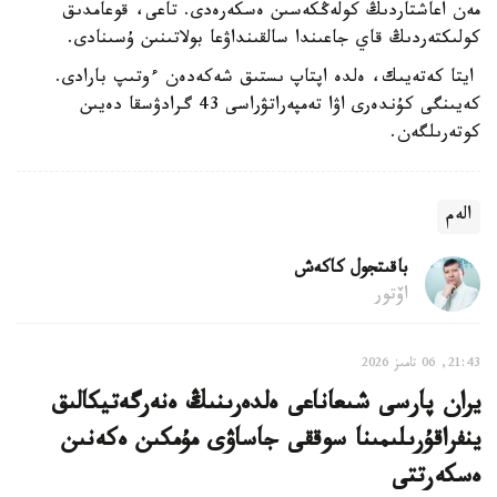
مەن اعاشتاردىڭ كولەڭكەسىن ەسكەرەدى. تاعى، قوعامدىق
كولىكتەردىڭ قاي جاعىندا سالقىنداۋعا بولاتىنىن ۇسىنادى.
ايتا كەتەيىك، ەلدە اپتاپ ىستىق شەكەدەن ءوتىپ بارادى.
كەيىنگى كۇندەرى اۋا تەمپەراتۋراسى 43 گرادۋسقا دەيىن
كوتەرىلگەن.
الەم
باقىتجول كاكەش
اۆتور
21:43, 06 تامىز 2026
يران پارسى شىعاناعى ەلدەرىنىڭ ەنەرگەتيكالىق
ينفراقۇرىلىمىنا سوققى جاساۋى مۇمكىن ەكەنىن
ەسكەرتتى