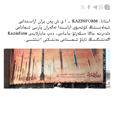
استانا. KAZINFORM - ا ق ش پەن يران اراسىنداعى
شيەلەنىستىڭ كۇشەيۋى اياسىندا تەگەران پارسى شىعاناعى
ەلدەرىنە جاڭا ەسكەرتۋ جاسادى، دەپ حابارلايدى Kazinform
اگەنتتىگىنىڭ تاياۋ شىعىستاعى مەنشىكتى ءتىلشىسى.