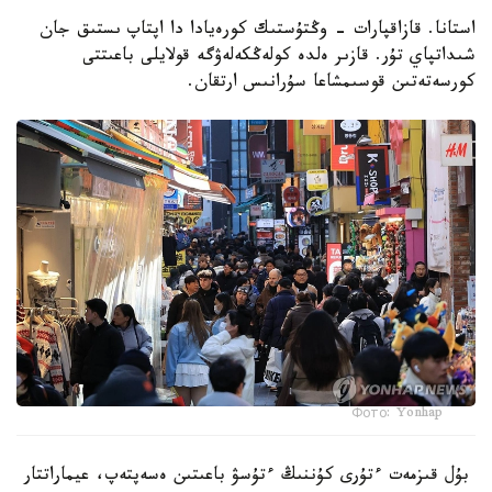
استانا. قازاقپارات - وڭتۇستىك كورەيادا دا اپتاپ ىستىق جان
شىداتپاي تۇر. قازىر ەلدە كولەڭكەلەۋگە قولايلى باعىتتى
كورسەتەتىن قوسىمشاعا سۇرانىس ارتقان.
Фото: Yonhap
بۇل قىزمەت ءتۇرى كۇننىڭ ءتۇسۋ باعىتىن ەسەپتەپ، عيماراتتار