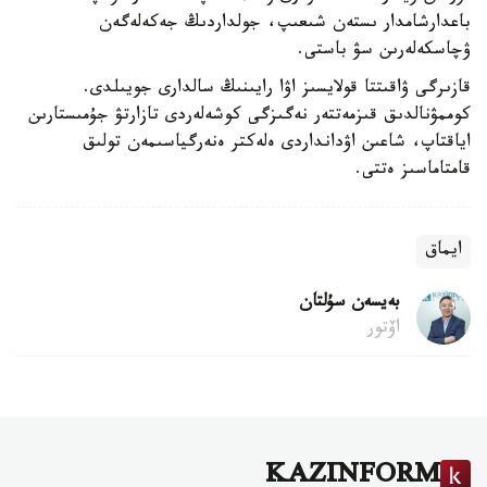
باعدارشامدار ىستەن شىعىپ، جولداردىڭ جەكەلەگەن
ۋچاسكەلەرىن سۋ باستى.
قازىرگى ۋاقىتتا قولايسىز اۋا رايىنىڭ سالدارى جويىلدى.
كوممۋنالدىق قىزمەتتەر نەگىزگى كوشەلەردى تازارتۋ جۇمىستارىن
اياقتاپ، شاعىن اۋدانداردى ەلەكتر ەنەرگياسىمەن تولىق
قامتاماسىز ەتتى.
ايماق
بەيسەن سۇلتان
اۆتور
KAZINFORM