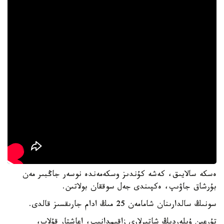
ەسكە سالايىق، كەشە كۇندىز وسكەمەندە نوسەر جاڭبىر مەن
بۇرشاق جاۋىپ، ەكپىندى جەل سوققان بولاتىن.
سونىڭ سالدارىنان شامامەن 25 مىڭ ادام جارىقسىز قالدى.
تۇرعىن ۇيلەردىڭ شاتىرلارى زاقىمدانىپ، اعاشتار قۇلاپ،