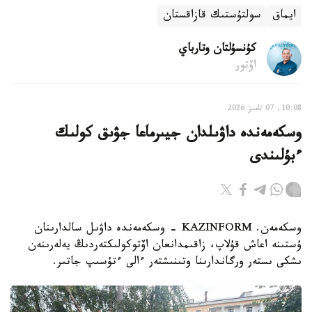
ايماق
سولتۇستىك قازاقستان
كۇنسۇلتان وتارباي
اۆتور
10:08, 07 تامىز 2026
وسكەمەندە داۋىلدان جيىرماعا جۋىق كولىك
ءبۇلىندى
وسكەمەن. KAZINFORM - وسكەمەندە داۋىل سالدارىنان
ۇستىنە اعاش قۇلاپ، زاقىمدانعان اۆتوكولىكتەردىڭ يەلەرىنەن
ىشكى ىستەر ورگاندارىنا وتىنىشتەر ءالى ءتۇسىپ جاتىر.