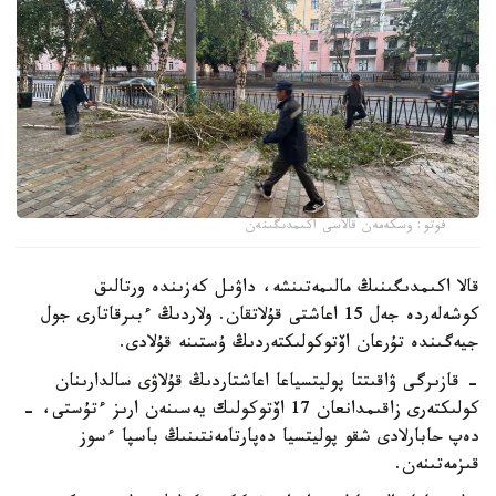
فوتو: وسكەمەن قالاسى اكىمدىگىنەن
قالا اكىمدىگىنىڭ مالىمەتىنشە، داۋىل كەزىندە ورتالىق
كوشەلەردە جەل 15 اعاشتى قۇلاتقان. ولاردىڭ ءبىرقاتارى جول
جيەگىندە تۇرعان اۆتوكولىكتەردىڭ ۇستىنە قۇلادى.
- قازىرگى ۋاقىتتا پوليتسياعا اعاشتاردىڭ قۇلاۋى سالدارىنان
كولىكتەرى زاقىمدانعان 17 اۆتوكولىك يەسىنەن ارىز ءتۇستى، -
دەپ حابارلادى شقو پوليتسيا دەپارتامەنتىنىڭ باسپا ءسوز
قىزمەتىنەن.