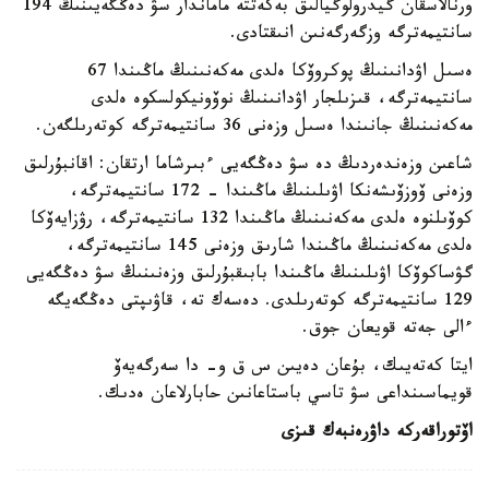
ورنالاسقان گيدرولوگيالىق بەكەتتە ماماندار سۋ دەڭگەيىنىڭ 194
سانتيمەترگە وزگەرگەنىن انىقتادى.
ەسىل اۋدانىنىڭ پوكروۆكا ەلدى مەكەنىنىڭ ماڭىندا 67
سانتيمەترگە، قىزىلجار اۋدانىنىڭ نوۆونيكولسكوە ەلدى
مەكەنىنىڭ جانىندا ەسىل وزەنى 36 سانتيمەترگە كوتەرىلگەن.
شاعىن وزەندەردىڭ دە سۋ دەڭگەيى ءبىرشاما ارتقان: اقانبۇرلىق
وزەنى ۆوزۆىشەنكا اۋىلىنىڭ ماڭىندا - 172 سانتيمەترگە،
كوۆىلنوە ەلدى مەكەنىنىڭ ماڭىندا 132 سانتيمەترگە، رۋزايەۆكا
ەلدى مەكەنىنىڭ ماڭىندا شارىق وزەنى 145 سانتيمەترگە،
گۋساكوۆكا اۋىلىنىڭ ماڭىندا بابىقبۇرلىق وزەنىنىڭ سۋ دەڭگەيى
129 سانتيمەترگە كوتەرىلدى. دەسەك تە، قاۋىپتى دەڭگەيگە
ءالى جەتە قويعان جوق.
ايتا كەتەيىك، بۇعان دەيىن س ق و- دا سەرگەيەۆ
قويماسىنداعى سۋ تاسي باستاعانىن حابارلاعان ەدىك.
اۆتور
اقەركە داۋرەنبەك قىزى