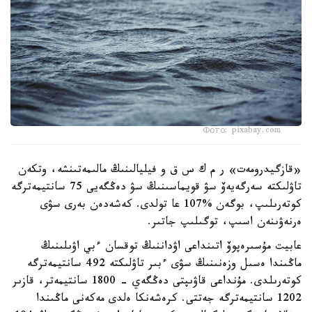
Фото: pixabay.com
«قازگيدرومەت» ر م ك س ق و فيليالىنىڭ مالىمەتىنشە، وتكەن
تاۋلىكتە سەرگەيەۆ سۋ قويماسىنىڭ سۋ دەڭگەيى 75 سانتيمەترگە
كوتەرىلىپ، بوگەن %107 عا تولدى. كەشەدەن بەرى سۋى
ەرنەۋىنەن اسىپ، توگىلىپ جاتىر.
عابيت مۇسىرەپوۆ اتىنداعى اۋداننىڭ توقسان ءبي اۋىلىنىڭ
ماڭىندا ەسىل وزەنىنىڭ سۋى ءبىر تاۋلىكتە 492 سانتيمەترگە
كوتەرىلدى. مۇنداعى قاۋىپتى دەڭگەي - 1800 سانتيمەتر، قازىر
1202 سانتيمەترگە جەتتى. كرەشەنكا ەلدى مەكەنى ماڭىندا