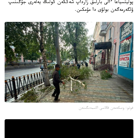
پوليتسياعا ءالى بارلىق زارداپ شەككەن كولىك يەلەرى جۇگىنىپ
ۇلگەرمەگەن بولۋى دا مۇمكىن.
فوتو: وسكەمەن قالاسى اكىمدىگىنەن