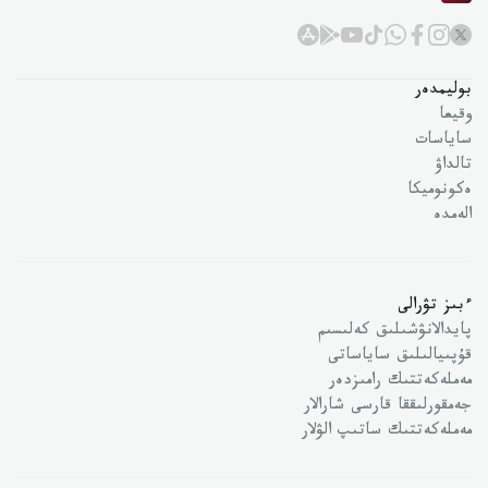
بوليمدەر
وقيعا
ساياسات
تالداۋ
ەكونوميكا
الەمدە
ءبىز تۋرالى
پايدالانۋشىلىق كەلىسىم
قۇپىيالىلىق ساياساتى
مەملەكەتتىك رامىزدەر
جەمقورلىققا قارسى شارالار
مەملەكەتتىك ساتىپ الۋلار