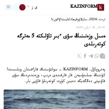
KAZINFORM
ق ز
ترەند:
2026-سايلاۋ
وقيعا
تاعايىنداۋ
اقوردا
10:41, 05 ءساۋىر 2024
ەسىل وزەنىنىڭ سۋى ءبىر تاۋلىكتە 5 مەترگە
كوتەرىلدى
پەتروپاۆل. KAZINFORM - سولتۇستىك قازاقستان وبلىسىندا
كۇننىڭ جىلىنۋىمەن قار قارقىندى ەرىپ، وزەندەردىڭ سۋى
قاۋىپتى دەڭگەيگە دەيىن كۇرت كوتەرىلۋ قاۋپى بار.