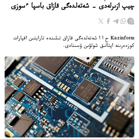
چيپ ازىرلەدى - شەتەلدەگى قازاق باسپا ءسوزى
Kazinform ح ا ا شەتەلدەگى قازاق تىلىندە تارايتىن اقپارات
كوزدەرىنە اپتالىق شولۋىن ۇسىنادى.