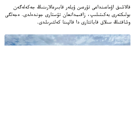
قالاشىق اۋماعىنداعى تۇرعىن ۇيلەر قابىرعالارىنىڭ جەكەلەگەن
بولىكتەرى بەكىتىلىپ، زاقىمدانعان تۇستارى جوندەلدى. ەجەلگى
وشاقتىڭ سىلاق قاباتتارى دا قالپىنا كەلتىرىلدى.
Фото: Мәдениет және ақпарат министрлігі
سونىمەن قاتار كىرەبەرىس جول رەتكە كەلتىرىلىپ، بۇلىنگەن