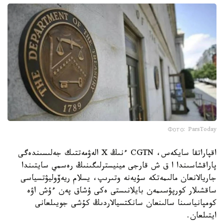
Фото: ParsToday
اقپاراتقا سايكەس، CGTN ءنىڭ X الەۋمەتتىك جەلىسىندەگى
پاراقشاسىندا ا ق ش قارجى مينيسترلىگىنىڭ رەسمي سايتىندا
جاريالانعان مالىمەتكە سۇيەنە وتىرىپ، يسلام ريەۆوليۋتسياسى
ساقشىلار كورپۋسىمەن بايلانىستى ەكى ۇشاق پەن ءۇش اۋە
كومپانياسىنا سالىنعان سانكتسيالاردىڭ كۇشى جويىلعانى
ايتىلعان.