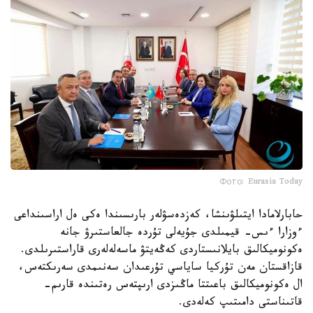
Фото: Eurasia Today
حابارلامادا ايتىلۋىنشا، كەزدەسۋلەر بارىسىندا ەكى ەل اراسىنداعى
ءوزارا ءىس- قيمىلدى جۇيەلى تۇردە جالعاستىرۋ جانە
ەكونوميكالىق بايلانىستاردى كەڭەيتۋ ماسەلەلەرى قاراستىرىلدى.
قازاقستان مەن تۇركيا ساياسي تۇرعىدان سەنىمدى سەرىكتەس،
ال ەكونوميكالىق باعىتتا ماڭىزدى ارىپتەس رەتىندە قارىم-
قاتىناستى دامىتىپ كەلەدى.