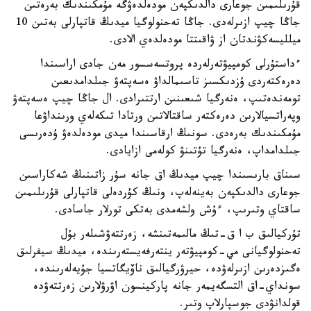
قۇرىلىمىن جوعارى دالدىكپەن مودەلدەۋگە مۇمكىندىك بەرەتىن
جاڭا چيپ ازىرلەدى. جاڭا تەحنولوگيا ميدىڭ قاتپارلى بەتىن 10
ميلليسەكۋندتان از ۋاقىتتا مودەلدەي الادى.
ءداستۇرلى كومپيۋتەرلەردە پروتسەسسور مەن جادى اراسىندا
دەرەكتەردى ۇزدىكسىز تاسىمالداۋ ەسەپتەۋ جىلدامدىعىن
تومەندەتىپ، ەنەرگيا شىعىنىن ارتتىرادى. ال جاڭا چيپ ەسەپتەۋ
وپەراتسيالارىن دەرەكتەر ساقتالاتىن ورتادا تىكەلەي ورىنداۋعا
مۇمكىندىك بەرەدى. سونىڭ ارقاسىندا ميدى مودەلدەۋ ۇدەرىسى
جىلدامداپ، ەنەرگيا تۇتىنۋ كولەمى ازايادى.
سىناق بارىسىندا چيپ ميدىڭ اق جانە سۇر زاتىنىڭ شەكاراسىن
جوعارى دالدىكپەن بەينەلەپ، ونىڭ كۇردەلى قاتپارلى قۇرىلىمىن
ساقتاي وتىرىپ، ءۇش ولشەمدى بەتكى تورلار جاسادى.
تۇركيالىق ب ا ق-تىڭ مالىمەتىنشە، زەرتتەۋشىلەر بۇل
تەحنولوگيانى مي-كومپيۋتەر ينتەرفەيستەرىندە، ميدىڭ سيفرلىق
ەگىزدەرىن ازىرلەۋدە، حيرۋرگيالىق ناۆيگاتسيا جۇيەلەرىندە،
سونداي-اق التسگەيمەر جانە پاركينسون اۋرۋلارىن زەرتتەۋدە
قولدانۋدى جوسپارلاپ وتىر.