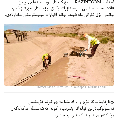
استانا. KAZINFORM - تۇركىستان وبلىسىنداعى وتىرار
قالاشىعىندا عىلىمي- رەستاۆراتسيالىق جۇمىستار جۇرگىزىلىپ
جاتىر. بۇل تۋرالى مادەنيەت جانە اقپارات مينيسترلىگى حابارلادى.
Фото: Мәдениет және ақпарат министрлігі
«قازقايتاجاڭارتۋ» ر م ك ماماندارى كونە قۇرىلىس
تەحنولوگيالارىن قولدانا وتىرىپ، كونە كەشەننىڭ جەكەلەگەن
بولىكتەرىن قالپىنا كەلتىرىپ جاتىر.