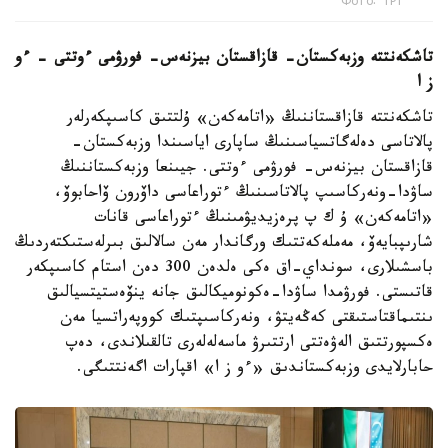
Фото: ТРТ
تاشكەنتتە وزبەكستان- قازاقستان بيزنەس- فورۋمى ءوتتى – ءو
ز ا
تاشكەنتتە قازاقستاننىڭ «اتامەكەن» ۇلتتىق كاسىپكەرلەر
پالاتاسى دەلەگاتسياسىنىڭ ساپارى اياسىندا وزبەكستان-
قازاقستان بيزنەس- فورۋمى ءوتتى. جيىنعا وزبەكستاننىڭ
ساۋدا-ونەركاسىپ پالاتاسىنىڭ ءتوراعاسى داۆرون ۆاحابوۆ،
«اتامەكەن» ۇ ك پ پرەزيديۋمىنىڭ ءتوراعاسى قانات
شارىپبايەۆ، مەملەكەتتىك ورگاندار مەن سالالىق بىرلەستىكتەردىڭ
باسشىلارى، سونداي-اق ەكى ەلدەن 300 دەن استام كاسىپكەر
قاتىستى. فورۋمدا ساۋدا-ەكونوميكالىق جانە ينۆەستيتسيالىق
ىنتىماقتاستىقتى كەڭەيتۋ، ونەركاسىپتىك كووپەراتسيا مەن
ەكسپورتتىق الەۋەتتى ارتتىرۋ ماسەلەلەرى تالقىلاندى، دەپ
حابارلايدى وزبەكستاندىق «ءو ز ا» اقپارات اگەنتتىگى.