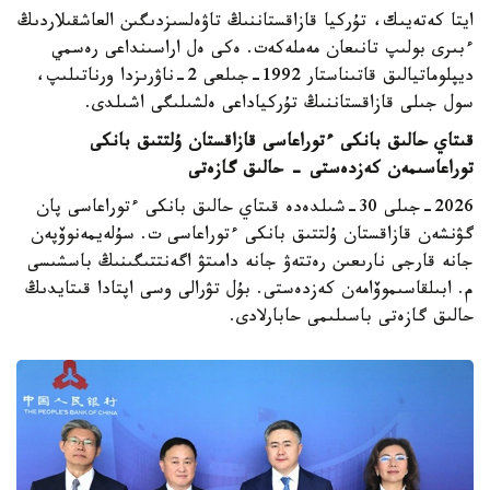
ايتا كەتەيىك، تۇركيا قازاقستاننىڭ تاۋەلسىزدىگىن العاشقىلاردىڭ
ءبىرى بولىپ تانىعان مەملەكەت. ەكى ەل اراسىنداعى رەسمي
ديپلوماتيالىق قاتىناستار 1992-جىلعى 2-ناۋرىزدا ورناتىلىپ،
سول جىلى قازاقستاننىڭ تۇركياداعى ەلشىلىگى اشىلدى.
قىتاي حالىق بانكى ءتوراعاسى قازاقستان ۇلتتىق بانكى
توراعاسىمەن كەزدەستى - حالىق گازەتى
2026-جىلى 30-شىلدەدە قىتاي حالىق بانكى ءتوراعاسى پان
گۋنشەن قازاقستان ۇلتتىق بانكى ءتوراعاسى ت. سۇلەيمەنوۆپەن
جانە قارجى نارىعىن رەتتەۋ جانە دامىتۋ اگەنتتىگىنىڭ باسشىسى
م. ابىلقاسىموۆامەن كەزدەستى. بۇل تۋرالى وسى اپتادا قىتايدىڭ
حالىق گازەتى باسىلىمى حابارلادى.