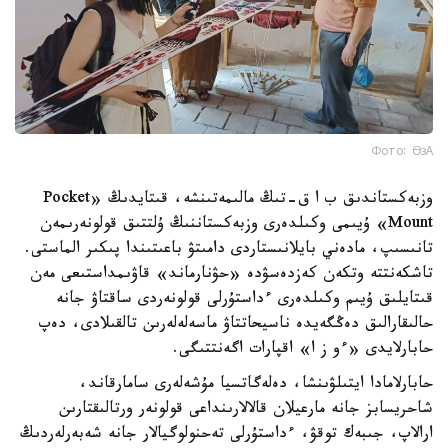
Фото: ӨзА
وزبەكستاندىق ب ا ق-تىڭ مالىمەتىنشە، قىتايدىڭ «Pocket
Mount» ۇيىمى وكىلدەرى وزبەكستاننىڭ ۇلتتىق قولونەرىمەن
تانىسىپ، مادەني بايلانىستاردى دامىتۋ باعىتىندا پىكىر الماستى.
تاشكەنتتە وتكەن كەزدەسۋدە «حۋنارماند» قاۋىمداستىعى مەن
قىتايلىق ۇيىم وكىلدەرى ءداستۇرلى قولونەردى ساقتاۋ جانە
حالىقارالىق دەڭگەيدە ناسيحاتتاۋ ماسەلەلەرىن تالقىلادى، دەپ
حابارلايدى «ءو ز ا» اقپارات اگەنتتىگى.
حابارلامادا ايتىلۋىنشا، دەلەگاتسيا مۇشەلەرى سامارقاند،
شاحريسابز جانە مارعيلان قالالارىنداعى قولونەر ورتالىقتارىن
ارالاپ، جىبەك توقۋ، ءداستۇرلى تەحنولوگيالار جانە شەبەرلەردىڭ