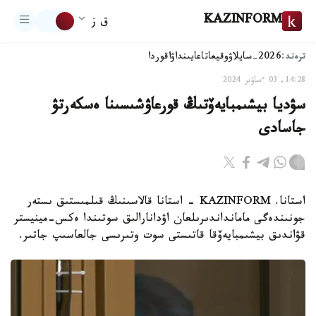
KAZINFORM
ق ز
ترەند:
2026-سايلاۋ
وقيعا
تاعايىنداۋ
اقوردا
14:28, 03 ءساۋىر 2024
سۋديا بيشىمبايەۆتىڭ قورعاۋشىسىنا ەسكەرتۋ
جاسادى
استانا. KAZINFORM - استانا قالاسىنىڭ قىلمىستىق ىستەر
جونىندەگى مامانداندىرىلعان اۋدانارالىق سوتىندا ەكس-مينيستر
قۋاندىق بيشىمبايەۆقا قاتىستى سوت وتىرىسى جالعاسىپ جاتىر.