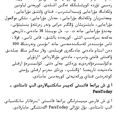
رەسمي تۇردە كوپشىلىككە تەگىن اشىلدى. كورمەنى لياونين
ولكەلىك مۇراجايى ۇيىمداستىرىپ، قىتاي ۇلتتىق مۇراجايى،
چجەتسزيان ولكەلىك مۇراجايى، حەنان مۇراجايى، ىشكى موڭعول
مۇراجايى، مايتسزيشان ۇڭگىر حرامى ونەر زەرتتەۋ ينستيتۋتى،
چەندۋ مۇراجايى جانە ت. ب. ەل بويىنشا 38 مادەني-تاريحي
مەكەمە بىرلەسىپ اشتى. كورمەدە بالشىق، قاس تاسى، قولا،
تاس مۇسىندەر كەسكىندەمەسى جانە ءمۇسىن ونەرىنىڭ 300
دەن استام مادەني جادىگەرى قويىلدى. ولار سەگىز مىڭ جىلدىق
ۋاقىتتى قامتي وتىرىپ، مادەني مۇرالارداعى ءارتۇرلى
«كۇلىمسىرەۋلەردى» وزەكتى جەلى ەتتى. كۇلىمسىرەۋ ارقىلى
مادەنيەت تاريحىنا ءۇڭىلىپ، ورتاق سەزىم ارقىلى رۋحتى
كوتەرەتىن قىتاي وركەنيەتى كورمەسىن جاسادى.
ا ق ش يرانعا قاتىستى كەيبىر سانكتسيالاردى الىپ تاستادى -
ParsToday
ا ق ش قارجى مينيسترلىگى يرانعا قاتىستى ءبىرقاتار سانكتسيانى
الىپ تاستادى. بۇل تۋرالى ParsToday اگەنتتىگى حابارلادى.