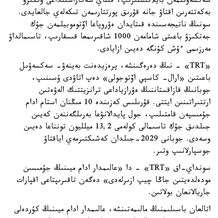
سەكسەۋىلمەن بايلانىستىرىپ، قىتاي شەكاراسىنداعى وتكىزۋ
بەكەتتەرىن اقتاۋ جانە قۇرىق پورتتارىمەن تىكەلەي جالعايدى.
سونىڭ ناتيجەسىندە قىتايدان ەۋروپاعا اۆتوموبيلمەن جۇك
جەتكىزۋ باعىتى شامامەن 1000 شاقىرىمعا قىسقارىپ، تاسىمالداۋ
مەرزىمى ءۇش كۇنگە دەيىن ازايادى.
«TRT» - نىڭ دەرەگىنشە، پرەزيدەنت بەينەۋ- سەكسەۋىل
باعىتىن «ارال- كاسپي اۆتوجولى» دەپ اتاۋدى ۇسىنىپ،
جوبانىڭ قازاقستاننىڭ ەۋرازياداعى ترانزيتتىك الەۋەتىن
ارتتىراتىنىن ايتتى. قۇرىلىس كەزىندە 10 مىڭنان استام ادام
جۇمىسپەن قامتىلىپ، جول پايدالانۋعا بەرىلگەننەن كەيىن
جىلدىق جۇك تاسىمالى كولەمى 13,2 ميلليون تونناعا دەيىن
وسەدى. جوبانى 2029-جىلدان كەشىكتىرمەي اياقتاۋ
جوسپارلانىپ وتىر.
سونداي-اق «TRT» - دا «عالىمدار ادام ميىنىڭ جۇمىسىن
مودەلدەيتىن جاڭا چيپ ازىرلەدى» دەگەن تاقىرىپتاعى اقپارات
جاريالانعان بولاتىن.
اتالعان باسىلىمنىڭ مالىمەتىنشە، عالىمدار ادام ميىنىڭ كۇردەلى