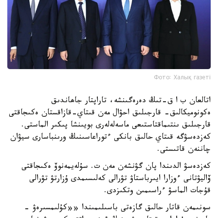
Фото: Халық газеті
اتالعان ب ا ق-تىڭ دەرەگىنشە، تاراپتار جاھاندىق
ەكونوميكالىق- قارجىلىق احۋال مەن قىتاي-قازاقستان ەكىجاقتى
قارجىلىق ىنتىماقتاستىعى ماسەلەلەرى بويىنشا پىكىر الماستى.
كەزدەسۋگە قىتاي حالىق بانكى ءتوراعاسىنىڭ ورىنباسارى سيۋان
چاننەن قاتىستى.
كەزدەسۋ الدىندا پان گۋنشەن مەن ت. سۇلەيمەنوۆ ەكىجاقتى
ۆاليۋتانى ءوزارا ايىرباستاۋ تۋرالى كەلىسىمدى ۇزارتۋ تۋرالى
قۇجات الماسۋ ءراسىمىن وتكىزدى.
سونىمەن قاتار حالىق گازەتى باسىلىمىندا ««كۇلىمسىرەۋ -