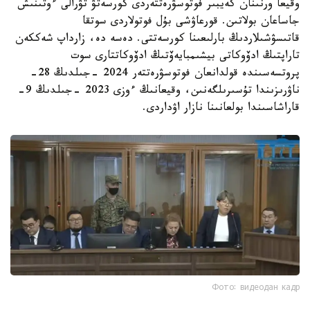
وقيعا ورنىنان كەيبىر فوتوسۋرەتتەردى كورسەتۋ تۋرالى ءوتىنىش
جاساعان بولاتىن. قورعاۋشى بۇل فوتولاردى سوتقا
قاتىسۋشىلاردىڭ بارلىعىنا كورسەتتى. دەسە دە، زارداپ شەككەن
تاراپتىڭ ادۆوكاتى بيشىمبايەۆتىڭ ادۆوكاتتارى سوت
پروتسەسىندە قولدانعان فوتوسۋرەتتەر 2024 -جىلدىڭ 28-
ناۋرىزىندا تۇسىرىلگەنىن، وقيعانىڭ ءوزى 2023 -جىلدىڭ 9-
قاراشاسىندا بولعانىنا نازار اۋداردى.
Фото: видеодан кадр