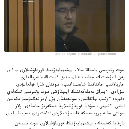
Фото: скрин с онлайн-трансляции
سوت وتىرىسى باستالا سالا، بيشىمبايەۆتىڭ قورعاۋشىلارى ب ا ق
پەن الەۋمەتتىك جەلىدە قىلمىستىق ءىستىڭ ماتەريالدارى
جاريالانىپ جاتقانىنا شاعىمدانىپ، سوتتان شارا قولدانۋدى
سۇرادى. ءبىراق مەملەكەتتىك ايىپتاۋشى سوت وتىرىسى تىكەلەي
ەفيردە ءوتىپ جاتقانىن، سوندىقتان بۇل ارىز نەگىزسىز ەكەنىن
ايتتى. ءتىپتى، سۋديا قورعاۋشىلارعا ەسكەرتۋ جاسادى. ولار
سوتتى جانە پروتسەسكە قاتىسۋشىلاردى اداستىردى دەپ تانىلدى.
تارقاتا كەتسەك، بيشىمبايەۆتىڭ قورعاۋشىلارى سوت ىسىنەن