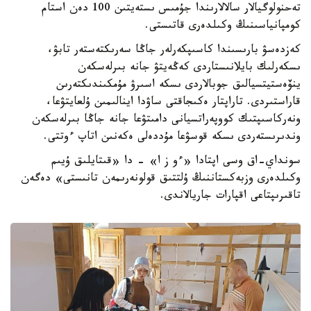
تەحنولوگيالار سالالارىندا جۇمىس ىستەيتىن 100 دەن استام
كومپانياسىنىڭ وكىلدەرى قاتىستى.
كەزدەسۋ بارىسىندا كاسىپكەرلەر جاڭا سەرىكتەستەر تابۋ،
ىسكەرلىك بايلانىستاردى كەڭەيتۋ جانە بىرلەسكەن
ينۆەستيتسيالىق جوبالاردى ىسكە اسىرۋ مۇمكىندىكتەرىن
قاراستىردى. تاراپتار ەكىجاقتى ساۋدا اينالىمىن ۇلعايتۋعا،
ونەركاسىپتىك كووپەراتسيانى دامىتۋعا جانە جاڭا بىرلەسكەن
وندىرىستەردى ىسكە قوسۋعا مۇددەلى ەكەنىن اتاپ ءوتتى.
سونداي-اق وسى اپتادا «ءو ز ا» - دا «قىتايلىق ۇيىم
وكىلدەرى وزبەكستاننىڭ ۇلتتىق قولونەرىمەن تانىستى» دەگەن
تاقىرىپتاعى اقپارات جاريالاندى.