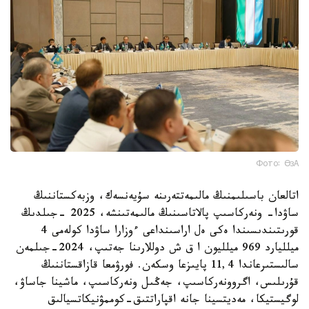
Фото: ӨзА
اتالعان باسىلىمنىڭ مالىمەتتەرىنە سۇيەنسەك، وزبەكستاننىڭ
ساۋدا- ونەركاسىپ پالاتاسىنىڭ مالىمەتىنشە، 2025 -جىلدىڭ
قورىتىندىسىندا ەكى ەل اراسىنداعى ءوزارا ساۋدا كولەمى 4
ميلليارد 969 ميلليون ا ق ش دوللارىنا جەتىپ، 2024-جىلمەن
سالىستىرعاندا 11,4 پايىزعا وسكەن. فورۋمعا قازاقستاننىڭ
قۇرىلىس، اگروونەركاسىپ، جەڭىل ونەركاسىپ، ماشينا جاساۋ،
لوگيستيكا، مەديتسينا جانە اقپاراتتىق-كوممۋنيكاتسيالىق