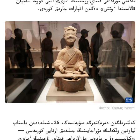
مادەني مۇراداعى قىتاي رۋحىنىڭ ءىزى» اتتى كورمە شەنيان
قالاسىندا ءوتتى» دەگەن اقپارات جارىق كوردى.
Фото: Халық газеті
كەلتىرىلگەن دەرەكتەرگە سۇيەنسەك، 26-شىلدەدەن باستاپ
لياونين ولكەلىك مۇراجايىنىڭ جىلدىق ارنايى كورمەسى —
«كۇلىمسىرەۋ - مادەني مۇرالارداعى قىتاي رۋحىنىڭ ءىزى»