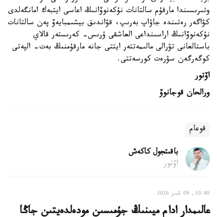
وتىرىسىندا مارقۇم سالتانات نۇكەنوۆانىڭ اعاسى ايتبەك امانگەلدى
كۋاگەر رەتىندە جاۋاپ بەرىپ، قۋاندىق بيشىمبايەۆ پەن سالتانات
نۇكەنوۆانىڭ اراسىنداعى العاشقى ۇرىس- كەرىستەر قالاي
باستالعانى تۋرالى مالىمەتتەر ايتتى جانە مارقۇمنىڭ بەت- الپەتى
كوگەرگەن سۋرەت كورسەتتى.
اۆتور
ورالحان قوجانوۆ
قوعام
باقىتجول كاكەش
اۆتور
10:40, 09 تامىز 2026
عالىمدار ادام ميىنىڭ جۇمىسىن مودەلدەيتىن جاڭا