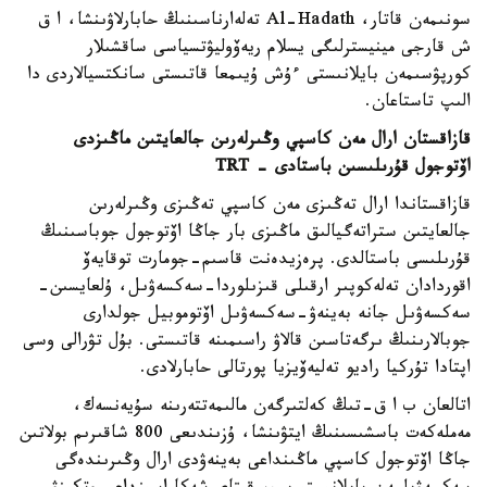
سونىمەن قاتار، Al-Hadath تەلەارناسىنىڭ حابارلاۋىنشا، ا ق
ش قارجى مينيسترلىگى يسلام ريەۆوليۋتسياسى ساقشىلار
كورپۋسىمەن بايلانىستى ءۇش ۇيىمعا قاتىستى سانكتسيالاردى دا
الىپ تاستاعان.
قازاقستان ارال مەن كاسپي وڭىرلەرىن جالعايتىن ماڭىزدى
اۆتوجول قۇرىلىسىن باستادى - TRT
قازاقستاندا ارال تەڭىزى مەن كاسپي تەڭىزى وڭىرلەرىن
جالعايتىن ستراتەگيالىق ماڭىزى بار جاڭا اۆتوجول جوباسىنىڭ
قۇرىلىسى باستالدى. پرەزيدەنت قاسىم-جومارت توقايەۆ
اقوردادان تەلەكوپىر ارقىلى قىزىلوردا-سەكسەۋىل، ۇلعايسىن-
سەكسەۋىل جانە بەينەۋ-سەكسەۋىل اۆتوموبيل جولدارى
جوبالارىنىڭ ىرگەتاسىن قالاۋ راسىمىنە قاتىستى. بۇل تۋرالى وسى
اپتادا تۇركيا راديو تەليەۆيزيا پورتالى حابارلادى.
اتالعان ب ا ق-تىڭ كەلتىرگەن مالىمەتتەرىنە سۇيەنسەك،
مەملەكەت باسشىسىنىڭ ايتۋىنشا، ۇزىندىعى 800 شاقىرىم بولاتىن
جاڭا اۆتوجول كاسپي ماڭىنداعى بەينەۋدى ارال وڭىرىندەگى