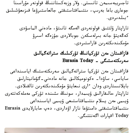
تاجىريبەسىمەن تانىستى. ولار وزبەكستاننىڭ قولونەر مۇراسىنا
جوعارى باعا بەرىپ، ىنتىماقتاستىقتى جالعاستىرۋعا قىزىعۋشىلىق
ءبىلدىردى.
تاراپتار ۇلتتىق قولونەردى الەمگە تانىتۋ، مادەني الماسۋدى
كەڭەيتۋ جانە بىرلەسكەن جوبالاردى جۇزەگە اسىرۋ
مۇمكىندىكتەرىن قاراستىردى.
قازاقستان مەن تۇركيانىڭ تۇركىلىك ستراتەگيالىق
سەرىكتەستىگى - Eurasia Today
قازاقستان مەن تۇركيا ستراتەگيالىق سەرىكتەستىك اياسىنداعى
ساياسي، ساۋدا- ەكونوميكالىق جانە مادەني-گۋمانيتارلىق
بايلانىستاردى ودان ءارى نىعايتۋ مۇمكىندىكتەرىن تالقىلادى.
تاراپتار حالىقارالىق ۇيىمدار، سونىڭ ىشىندە تۇركى مەملەكەتتەرى
ۇيىمى مەن يسلام ىنتىماقتاستىعى ۇيىمى اياسىنداعى
ىنتىماقتاستىقتى دامىتۋعا نازار اۋداردى، دەپ حابارلايدى Eurasia
Today اقپارات اگەنتتىگى.