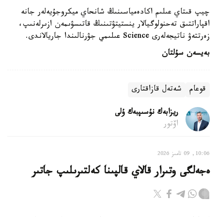
چيپ قىتاي عىلىم اكادەمياسىنىڭ شانحاي ميكروجۇيەلەر جانە
اقپاراتتىق تەحنولوگيالار ينستيتۋتىنىڭ قاتىسۋىمەن ازىرلەنىپ،
زەرتتەۋ ناتيجەلەرى Science عىلىمي جۋرنالىندا جاريالاندى.
بەيسەن سۇلتان
قوعام
شەتەل قازاقتارى
ريزابەك نۇسىپبەك ۇلى
اۆتور
10:06, 09 تامىز 2026
ەجەلگى وتىرار قالاي قالپىنا كەلتىرىلىپ جاتىر