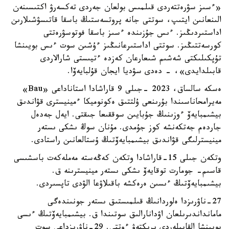
«ءسىز سۋرەتتەردى قىلمىس بولعان جەردى تەكسەرۋ اكتىسىنەن
الىنعانىن ايتىپ، سوتتى جانە پروتسەستىڭ باسقا قاتىسۋشىلارىن
اداستىردىڭىز. ءىس جۇزىندە ءسىز باسقا فوتوسۋرەتتى
كورسەتتىڭىز. سوتتى اداستىرعانىڭىز ءۇشىن سوت ءىس بويىنشا
تۇپكىلىكتى شەشىم شىعارعان كەزدە ءتيىستى شارالاردى
قابىلدايدى»، - دەدى سۋديا ايجان قۇلبايەۆا.
ەسكە سالساق، 2023 -جىلى 9 قاراشادا استاناداعى «Bau»
مەيرامحاناسىندا بۇرىنعى ۇلتتىق ەكونوميكا ءمينيسترى قۋاندىق
بيشىمبايەۆ ءوزىنىڭ جۇبايىن سوققىعا جىقتى. ايەل جەدەل
جاردەم جەتكەنشە كوز جۇمدى. مۇنان سوڭ ىشكى ىستەر
مينيسترلىگى قۋاندىق بيشىمبايەۆتىڭ ۇستالعانىن راستادى.
وتكەن جىلى 15-قاراشادا وتكەن كەڭەستە مەملەكەت باسشىسى
قاسىم- جومارت توقايەۆ ىشكى ىستەر مينيسترىنە ق.
بيشىمبايەۆتىڭ ءىسىن ەرەكشە باقىلاۋعا الۋدى تاپسىردى.
27-ناۋرىزدا ەلوردانىڭ قىلمىستىق ىستەر جونىندەگى
مامانداندىرىلعان اۋدانارالىق سوتىندا ق. بيشىمبايەۆتىڭ ءىسى
بويىنشا القابيلەردى ىرىكتەۋ ءوتتى. 29-ناۋرىزداعى سوت