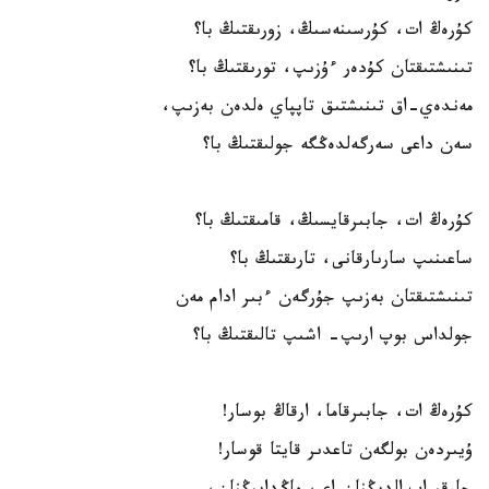
كۇرەڭ ات، كۇرسىنەسىڭ، زورىقتىڭ با؟
تىنىشتىقتان كۇدەر ءۇزىپ، تورىقتىڭ با؟
مەندەي-اق تىنىشتىق تاپپاي ەلدەن بەزىپ،
سەن داعى سەرگەلدەڭگە جولىقتىڭ با؟
كۇرەڭ ات، جابىرقايسىڭ، قامىقتىڭ با؟
ساعىنىپ سارىارقانى، تارىقتىڭ با؟
تىنىشتىقتان بەزىپ جۇرگەن ءبىر ادام مەن
جولداس بوپ ارىپ- اشىپ تالىقتىڭ با؟
كۇرەڭ ات، جابىرقاما، ارقاڭ بوسار!
ۇيىردەن بولگەن تاعدىر قايتا قوسار!