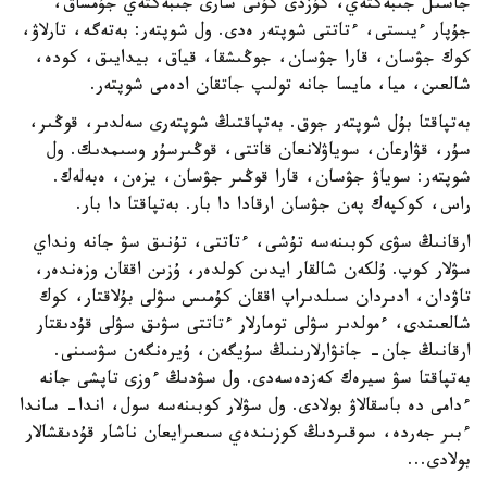
جاسىل جىبەكتەي، كۇزدى كۇنى سارى جىبەكتەي جۇمساق،
جۇپار ءيىستى، ءتاتتى شوپتەر ەدى. ول شوپتەر: بەتەگە، تارلاۋ،
كوك جۋسان، قارا جۋسان، جوڭىشقا، قياق، بيدايىق، كودە،
شالعىن، ميا، مايسا جانە تولىپ جاتقان ادەمى شوپتەر.
بەتپاقتا بۇل شوپتەر جوق. بەتپاقتىڭ شوپتەرى سەلدىر، قوڭىر،
سۇر، قۋارعان، سوياۋلانعان قاتتى، قوڭىرسۇر وسىمدىك. ول
شوپتەر: سوياۋ جۋسان، قارا قوڭىر جۋسان، يزەن، ەبەلەك.
راس، كوكپەك پەن جۋسان ارقادا دا بار. بەتپاقتا دا بار.
ارقانىڭ سۋى كوبىنەسە تۇشى، ءتاتتى، تۇنىق سۋ جانە ونداي
سۋلار كوپ. ۇلكەن شالقار ايدىن كولدەر، ۇزىن اققان وزەندەر،
تاۋدان، ادىردان سىلدىراپ اققان كۇمىس سۋلى بۇلاقتار، كوك
شالعىندى، ءمولدىر سۋلى تومارلار ءتاتتى سۋىق سۋلى قۇدىقتار
ارقانىڭ جان- جانۋارلارىنىڭ سۇيگەن، ۇيرەنگەن سۋسىنى.
بەتپاقتا سۋ سيرەك كەزدەسەدى. ول سۋدىڭ ءوزى تاپشى جانە
ءدامى دە باسقالاۋ بولادى. ول سۋلار كوبىنەسە سول، اندا- ساندا
ءبىر جەردە، سوقىردىڭ كوزىندەي سىعىرايعان ناشار قۇدىقشالار
بولادى...