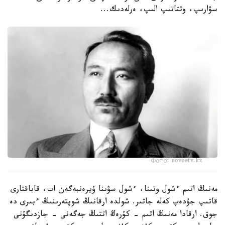
سۋارىپ، وتتاتىپ الىپ، ەرلەدىك...
Фото: novoetv.kz
مەنىڭ اتىم ءشول وتىنا، ءشول سۋىنا ۇيرەنبەگەن ات، قاباقتارى
قاتىپ جۇدەپ كەلە جاتىر. شولدە ارقانىڭ شوپتەرىنىڭ ءبىرى دە
جوق. ارقادا مەنىڭ اتىم - كۇرەڭ اتتىڭ جەگەنى - جازدىگۇنى