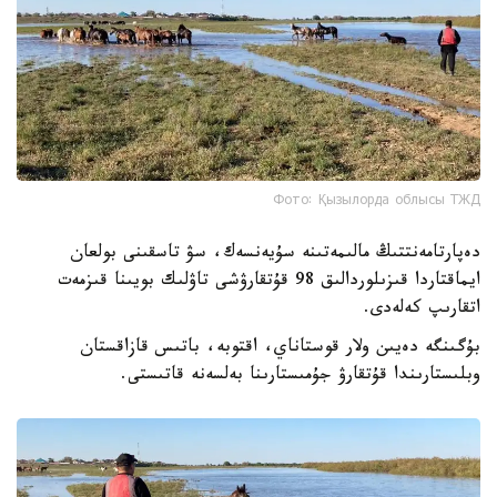
Фото: Қызылорда облысы ТЖД
دەپارتامەنتتىڭ مالىمەتىنە سۇيەنسەك، سۋ تاسقىنى بولعان
ايماقتاردا قىزىلوردالىق 98 قۇتقارۋشى تاۋلىك بويىنا قىزمەت
اتقارىپ كەلەدى.
بۇگىنگە دەيىن ولار قوستاناي، اقتوبە، باتىس قازاقستان
وبلىستارىندا قۇتقارۋ جۇمىستارىنا بەلسەنە قاتىستى.