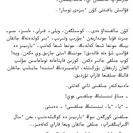
جارقىراپ الدىڭنان اي، ماڭدايىڭنان،
قۋانىش باقىتتى كۇن ءبىزدى توسار!..
كۇن سالقىنداۋ ەدى... كوسىلگەن، ويلى- قىرلى، ەلسىز، جىم-
جىرت قۇبا جوندارمەن ءجۇرىپ وتىرىپ، ءبىر كولدەنەڭ جاتقان
بيىك جونعا شىعا كەلدىك. جونعا شىعا كەلىپ، ءبارىمىز دە
قۋانىپ شۋ ەتە قالدىق! جوننىڭ استى جازىق وي ەكەن. ويدا
كوپ جىلقى جاتىر ەكەن. كوزىن قاپتاعانە توماعاسىن جۇلىپ
العان زارىققان بۇركىتشە، اياعىمىزدىڭ استىندا جايىلىپ جاتقان
قالىڭ جىلقىعا قاراپ تۇردىق.
مادىبەكتەر جىلقىنى تاني كەتتى.
- مىناۋ تىنىستىڭ جىلقىسى عوي!
- ءيا، ءيا، تىنىستىڭ جىلقىسى! - دەستى.
جىلقىنى كورگەن سوڭ ءبارىمىز دە كوڭىلدەنىپ، مەن ءسال
اڭىرايىڭقىراپ، جىلقى جاتقان ويعا قاراي كەلەمىز...