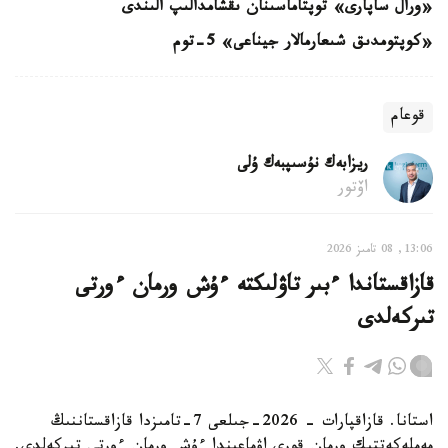
«ورال ساپارى» توپتاماسىنان ىقشامدالىپ الىندى
«كوپتومدىق شىعارمالار جيناعى» 5-توم
قوعام
ريزابەك نۇسىپبەك ۇلى
اۆتور
13:06, 08 تامىز 2026
قازاقستاندا ءبىر تاۋلىكتە ءۇش ورمان ءورتى
تىركەلدى
استانا. قازاقپارات - 2026-جىلعى 7-تامىزدا قازاقستاننىڭ
مەملەكەتتىك ورمان قورى اۋماعىندا ءۇش ورمان ءورتى تىركەلدى.