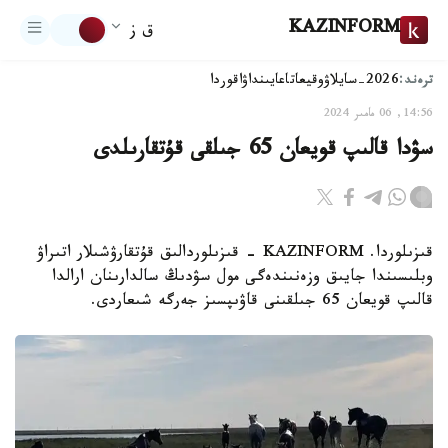
KAZINFORM
ق ز
ترەند:
2026-سايلاۋ
وقيعا
تاعايىنداۋ
اقوردا
14:56, 06 مامىر 2024
سۋدا قالىپ قويعان 65 جىلقى قۇتقارىلدى
قىزىلوردا. KAZINFORM - قىزىلوردالىق قۇتقارۋشىلار اتىراۋ
وبلىسىندا جايىق وزەنىندەگى مول سۋدىڭ سالدارىنان ارالدا
قالىپ قويعان 65 جىلقىنى قاۋىپسىز جەرگە شىعاردى.