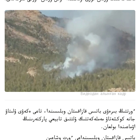
Видеодан алынған кадр
ءورتتىڭ بىرەۋى باتىس قازاقستان وبلىسىندا، تاعى ەكەۋى ۇلىتاۋ
جانە كوكشەتاۋ مەملەكەتتىك ۇلتتىق تابيعي پاركتەرىنىڭ
اۋماعىندا بولعان.
باتىس قازاقستان وبلىسىنداعى ءورت وشاعىن