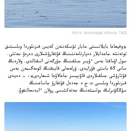
Фото: Қызылорда облысы ТЖД
«وقيعاعا بايلانىستى حابار تۇسكەننەن كەيىن قىزىلوردا وبلىستىق
توتەنشە جاعدايلار دەپارتامەنتىنىڭ قۇتقارۋشىلارى دەرەۋ جەتتى.
سول اۋماقتا بەس ءۇيىر جىلقىنىڭ جۇرگەنى انىقتالدى. ولاردىڭ
سانى 65 باستى قۇرايدى. ۇرلەمەلى قايىقتىڭ كومەگىمەن بەس
قۇتارۋشى جىلقىلاردى قاۋىپسىز جاعالاۋعا شىعاردى»، - دەيدى
قىزىلوردا وبلىسى ت ج د جەدەل قۇتقارۋ جاساعىنىڭ
سۇڭگۋىرلىك بولىمشەنىڭ جەتەكشىسى رولان ءابدىحالىقوۆ.