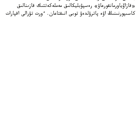
«قازاۆياورمانقورعاۋ» رەسپۋبليكالىق مەملەكەتتىك قازىنالىق
كاسىپورنىنىڭ اۋە پاترۋلدەۋ توبى انىقتاعان. ءورت تۋرالى اقپارات
تۇسكەن بويدا ورمان مەكەمەلەرىنىڭ كۇشتەرى مەن قاجەتتى
تەحنيكاسى وقيعا ورنىنا جەدەل جىبەرىلدى.
ءورتتى سوندىرۋگە «قازاۆياورمانقورعاۋ» كاسىپورنىنىڭ اۋە ءورت
ءسوندىرۋ دەسانتشىلارى، سونداي-اق مەملەكەتتىك ورمان
كۇزەتىنىڭ قىزمەتكەرلەرى جۇمىلدىرىلدى. ناتيجەسىندە ءۇش
ءورت تە از ۋاقىت ىشىندە تولىق ءسوندىرىلدى.
قازىرگى تاڭدا ەل اۋماعىندا اپتاپ ىستىق پەن نايزاعايعا
بايلانىستى ءورت قاۋپى جوعارى بولىپ وتىر.
وسىعان بايلانىستى مەملەكەتتىك ورمان كۇزەتى مەن
«قازاۆياورمانقورعاۋ» كۇشتەرى كۇشەيتىلگەن رەجيمگە كوشتى.
ورمان القاپتارىندا اۋە جانە جەرۇستى پاترۋلدەۋ جۇمىستارى
ۇزدىكسىز جۇرگىزىلىپ جاتىر.