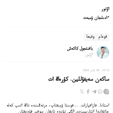
اۆتور
ءادىلجان ۇمبەت
قوعام
وقيعا
باقىتجول كاكەش
اۆتور
15:12, 08 تامىز 2026
ساكەن سەيفۋللين. كۇرەڭ ات
استانا. قازاقپارات. ...قوستا ۇيىقتاپ، ەرتەڭىندە تاڭ اتىپ كەلە
جاتقاندا اتتارىمىزدى الگى تۇندە تاپقان سوقىر قۇدىقتان