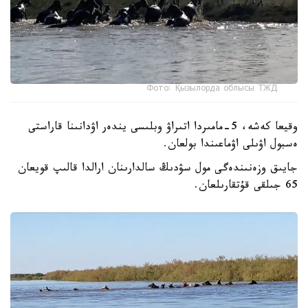
Фото: Қызылорда облысы ТЖД
وقيعا كەشە، 5-مامىردا اتىراۋ وبلىسى يندەر اۋدانىنا قاراستى
ەسبول اۋىلى اۋماعىندا بولعان.
جايىق وزەنىندەگى مول سۋدىڭ سالدارىنان ارالدا قالىپ قويعان
65 جىلقى قۇتقارىلعان.