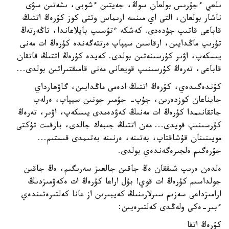
ىلعي ءجۇرىس بولعان سوڭ، جەيتىن ءشوبى، ىشەتىن سۋى
ناشار بولعان، التى اي مىنسە ارىماس وتتى كوز كۇرەڭ اتتىڭ
قاباعى قاتىپ جۇدەدى. كەشكە ءتۇسىپ بايلاعاندا، تاڭەرتەڭ
تۇرىپ ماڭدايىن، ارقاسىن سيپاپ ەرتتەگەندە كۇرەڭ ات مەنى
يىسكەپ، اۋىر كۇرسىنەتىن بولدى. كەيدە كۇرەڭ اتتىڭ قاتقان
قاباعى، تەرەڭ كۇرسىنىپ قويعانى مەنى قامىقتىراتىن بولدى...
كۇندەگىدەي، كۇرەڭ اتتىڭ ادەمى ماڭدايىن، گاۋھارداي
جايناعان كوزدەرىن، جۇپ- جۇمىر جونىن سيپاپ، ەرلەپ
جاتقانىمدا كۇرەڭ ات مەنىڭ كەۋدەمدى يىسكەپ، اۋىر، تەرەڭ
كۇرسىنىپ قويدى... مەن اتتىڭ جىبەك جالدى، بارقىت تۇكتى
مويىنىنان قۇشاقتاپ، بەتىنە، ەرنىنە بەتىمدى قىستىم...
جۇرەگىم ەلجىرەگەندەي بولدى.
ەلدەن ەرىپ شىققان ەڭ جاقىن جالعىز سەرىگىم، ەڭ جاقىن
جولداسىم كۇرەڭ ات قوي! بۇل اراعا كۇرەڭ ات ەكەۋمىزدىڭ
ارامىزداعى سەزىم سىرلارىنىڭ كەيبىرىن از عانا كەلتىرەتىندەي
ءبىر-ەكى ولەڭدى كەلتىرەيىن:
كۇرەڭ اتقا