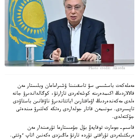
Photo credit: Akorda
مەملەكەت باسشىسى سۋ تاسقىنىنا ۇشىراماعان وبلىستار مەن
قالالاردىڭ اكىمدەرىنە كوشەلەردى تازارتۋ، كوگالداندىرۋ جانە
ەلدى مەكەندەردىڭ اۋماقتارىن اباتتاندىرۋ ناۋقانىن باستاۋدى
تاپسىردى. سونىمەن قاتار جولداردى رەتكە كەلتىرۋ مىندەتى
جۇكتەلدى.
قاسىم-جومارت توقايەۆ بۇل جۇمىستارعا تۇرعىندار مەن
ەرىكتىلەردى تۇراقتى تۇردە تارتۋ ماڭىزدى ەكەنىن اتاپ ءوتتى.