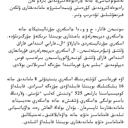
تەحنولوگياسى» جانە «راديوەلەكتروندىق بارلاۋ مەن
راديوەلەكتروندىق كۇرەستى ۇيىمداستىرۋ» ماماندىقتارى ۇلكەن
قىزىعۋشىلىق تۋدىرىپ وتىر.
سونىمەن قاتار، ج و و-دا «اسكەري جۋرناليستيكا» جانە
«اسكەري ديريجەرلەۋ» باعىتتارى بويىنشا ىرىكتەۋ جۇرگىزىلۋدە.
اسكەري جۋرناليستەردى دايارلاۋ ءال-فارابي اتىنداعى قازاق
ۇلتتىق ۋنيۆەرسيتەتىمەن، ال اسكەري ديريجەرلەردى قۇرمانعازى
اتىنداعى قازاق ۇلتتىق كونسەرۆاتورياسىمەن بىرلەسىپ قوس
ديپلومدىق ءبىلىم بەرۋ فورماتىندا جۇزەگە اسىرىلاتىن بولادى.
اۋە قورعانىسى كۇشتەرىنىڭ اسكەري ينستيتۋتى 8 ماماندىق جانە
16 بىلىكتىلىك بويىنشا قابىلداۋدى جۇزەگە اسىرادى. قابىلداۋ
كوميسسياسىنا بارلىعى 525 ءوتىنىش كەلىپ ءتۇستى. ولاردىڭ
باسىم بولىگى «اسكەري ۇشقىش» جانە «اسكەري مەديسينا»
ماماندىقتارىنا تاپسىرعان. بۇدان بولەك العاش رەت «اۆياتسيانى
تىلدىق قامتاماسىز ەتۋ» جانە «اۋەايلاقتىق-تەحنيكالىق
قامتاماسىز ەتۋ» ماماندىقتارى بويىنشا قابىلداۋ اشىلدى.