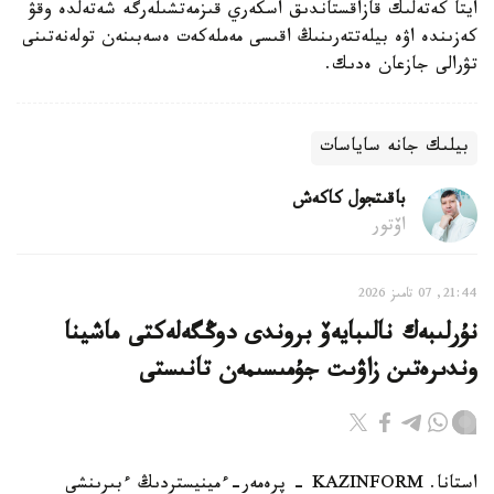
ايتا كەتەلىك قازاقستاندىق اسكەري قىزمەتشىلەرگە شەتەلدە وقۋ
كەزىندە اۋە بيلەتتەرىنىڭ اقىسى مەملەكەت ەسەبىنەن تولەنەتىنى
تۋرالى جازعان ەدىك.
بيلىك جانە ساياسات
باقىتجول كاكەش
اۆتور
21:44, 07 تامىز 2026
نۇرلىبەك نالىبايەۆ بروندى دوڭگەلەكتى ماشينا
وندىرەتىن زاۋىت جۇمىسىمەن تانىستى
استانا. KAZINFORM - پرەمەر-ءمينيستردىڭ ءبىرىنشى