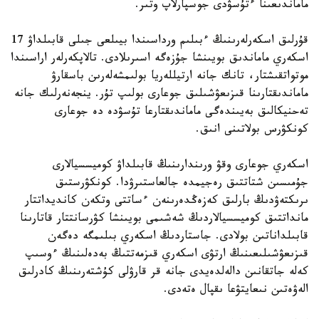
ماماندىعىنا ءتۇسۋدى جوسپارلاپ وتىر.
قۇرلىق اسكەرلەرىنىڭ ءبىلىم ورداسىندا بيىلعى جىلى قابىلداۋ 17
اسكەري ماماندىق بويىنشا جۇزەگە اسىرىلادى. تالاپكەرلەر اراسىندا
موتواتقىشتار، تانك جانە ارتيللەريا بولىمشەلەرىن باسقارۋ
ماماندىقتارىنا قىزىعۋشىلىق جوعارى بولىپ تۇر. ينجەنەرلىك جانە
تەحنيكالىق بەيىندەگى ماماندىقتارعا تۇسۋدە دە جوعارى
كونكۋرس بولاتىنى انىق.
اسكەري جوعارى وقۋ ورىندارىنىڭ قابىلداۋ كوميسسيالارى
جۇمىسىن شتاتتىق رەجيمدە جالعاستىرۋدا. كونكۋرستىق
ىرىكتەۋدىڭ بارلىق كەزەڭدەرىنەن ءساتتى وتكەن كانديداتتار
مانداتتىق كوميسسيالاردىڭ شەشىمى بويىنشا كۋرسانتتار قاتارىنا
قابىلداناتىن بولادى. جاستاردىڭ اسكەري بىلىمگە دەگەن
قىزىعۋشىلىعىنىڭ ارتۋى اسكەري قىزمەتتىڭ بەدەلىنىڭ ءوسىپ
كەلە جاتقانىن دالەلدەيدى جانە قر قارۋلى كۇشتەرىنىڭ كادرلىق
الەۋەتىن نىعايتۋعا ىقپال ەتەدى.