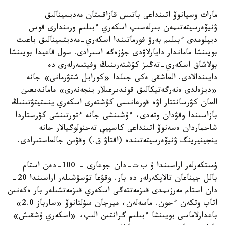
مارات وسپانوۆ اتىنداعى باتىس قازاقستان مەديسينالىق
ۋنيۆەرسيتەتىمەن بىرلەسىپ اسكەري ءبىلىم ورىندارى قوس
ديپلومدى ءبىلىم بەرۋ فورماتىندا اسكەري-مەديتسينالىق باعىت
بويىنشا ماماندار دايارلاۋدى جۇزەگە اسىرادى. سول قاعيدا بويىنشا
بولاشاق اسكەري-تەڭىز كۇشتەرىنىڭ وفيتسەرلەرى دە
دايىندالادى. العاشقى ەكى جىلدا «كورابل شتۋرمانى» جانە
«ديزەلدى ەنەرگەتيكالىق قوندىرعىلار ينجەنەرى» ماماندىعىن
العان كۋرسانتتار اۋە قورعانىسى كۇشتەرى اسكەري ينستيتۋتىنىڭ
بازاسىندا وقۋدان وتەدى، ءۇشىنشى جانە ءتورتىنشى كۋرستاردا
شاحماردان ەسەنوۆ اتىنداعى كاسپيي تەحنولوگيالار جانە
ينجينيرينگ ۋنيۆەرسيتەتىندە (اقتاۋ ق.) وقۋىن جالعاستىرادى.
ۇمىتكەرلەر اراسىندا ۇ ب ت-دان جوعارى – 100-دەن استام
بالل جيناعان تالاپكەرلەر دە بار. وقۋعا تۇسۋشىلەر اراسىندا 20-
دان استام مەرزىمدى قىزمەتتەگى اسكەري قىزمەتشىلەر بار ەكەنىن
اتاپ وتكەن ءجون. ماسەلەن، ميرجان سۇلتانوۆ «سارباز 2.0»
باعدارلاماسى بويىنشا ءبىلىم گرانتىن الىپ، «اسكەري ۇشقىش»