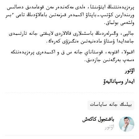
پرەزيدەنتتىڭ ايتۋىنشا، ەلدى مەكەندەر مەن قوعامدىق دەمالىس
ورىندارىن كۇتىپ-باپتاۋ اكىمدەر قىزمەتىن باعالاۋدىڭ تاعى ءبىر
ولشەمى بولماق.
جالپى، وڭىرلەردىڭ باسشىلارى قالالاردى لايىقتى جانە تارتىمدى
جاعدايدا ۇستاۋ مادەنيەتىن ەنگىزۋى كەرەك.
اقمولا، اقتوبە، قوستاناي جانە س ق و اكىمدەرى پرەزيدەنتكە
ەسەپ بەرگەنىن جازدىق.
اۆتور
ايدار وسپاناليەۆ
بيلىك جانە ساياسات
باقىتجول كاكەش
اۆتور