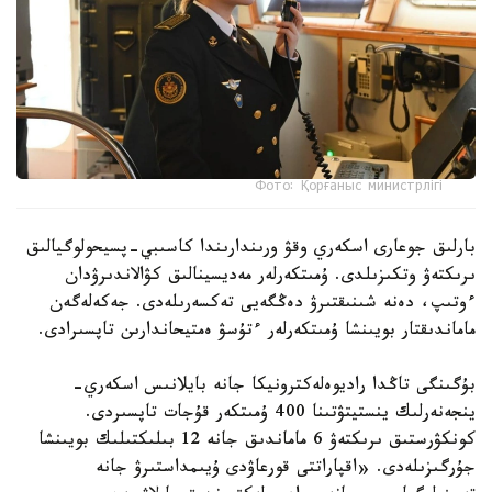
Фото: Қорғаныс министрлігі
بارلىق جوعارى اسكەري وقۋ ورىندارىندا كاسىبي-پسيحولوگيالىق
ىرىكتەۋ وتكىزىلدى. ۇمىتكەرلەر مەديسينالىق كۋالاندىرۋدان
ءوتىپ، دەنە شىنىقتىرۋ دەڭگەيى تەكسەرىلەدى. جەكەلەگەن
ماماندىقتار بويىنشا ۇمىتكەرلەر ءتۇسۋ ەمتيحاندارىن تاپسىرادى.
بۇگىنگى تاڭدا راديوەلەكترونيكا جانە بايلانىس اسكەري-
ينجەنەرلىك ينستيتۋتىنا 400 ۇمىتكەر قۇجات تاپسىردى.
كونكۋرستىق ىرىكتەۋ 6 ماماندىق جانە 12 بىلىكتىلىك بويىنشا
جۇرگىزىلەدى. «اقپاراتتى قورعاۋدى ۇيىمداستىرۋ جانە