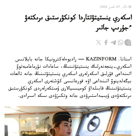
21:58, 07 تامىز 2026
اسكەري ينستيتۋتتاردا كونكۋرستىق ىرىكتەۋ
ءجۇرىپ جاتىر
استانا. KAZINFORM — راديوەلەكترونيكا جانە بايلانىس
اسكەري-ينجەنەرلىك ينستيتۋتىنىڭ، ساعادات نۇرماعامبەتوۆ
اتىنداعى قۇرلىق اسكەرلەرى اسكەري ينستيتۋتىنىڭ جانە تالعات
بيگەلدينوۆ اتىنداعى اۋە قورعانىسى كۇشتەرى اسكەري
ينستيتۋتىنىڭ قابىلداۋ كوميسسيالارى ۇمىتكەرلەردى كونكۋرستىق
ىرىكتەۋدى ۇيىمداستىرۋدى جانە وتكىزۋدى ىسكە اسىرادى.