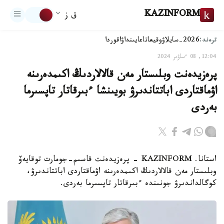
KAZINFORM
ق ز
ترەند:
2026-سايلاۋ
وقيعا
تاعايىنداۋ
اقوردا
12:04, 08 ءساۋىر 2024
پرەزيدەنت وبلىستار مەن قالالاردىڭ اكىمدەرىنە
اۋماقتاردى اباتتاندىرۋ بويىنشا ءبىرقاتار تاپسىرما
بەردى
استانا. KAZINFORM - پرەزيدەنت قاسىم-جومارت توقايەۆ
وبلىستار مەن قالالاردىڭ اكىمدەرىنە اۋماقتاردى اباتتاندىرۋ،
كوگالداندىرۋ جونىندە ءبىرقاتار تاپسىرما بەردى.