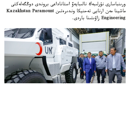
ورىنباسارى نۇرلىبەك نالىبايەۆ استاناداعى بروندى دوڭگەلەكتى
ماشينا مەن ارنايى تەحنيكا وندىرەتىن Kazakhstan Paramount
Engineering زاۋىتىنا باردى.
Фото: Солтан Жексенбеков/ Kazinform
كاسىپورىندا Arlan جانە Alan-2 بروندالعان دوڭگەلەكتى