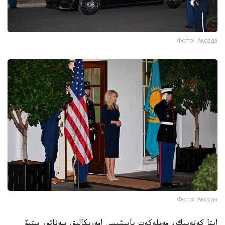
Фото: Ақорда
Фото: Акорда
ايتا كەتەيىك، مەملەكەت باسشىسى امەريكالىق سەناتور ستيۆ