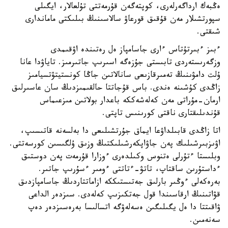
ەڭبەك ارداگەرلەرى، كوپتەگەن قۇرمەتتى تۇلعالار، ايگىلى
سپورتشىلار مەن قۇقىق قورعاۋ سالاسىنىڭ بىلىكتى ماماندارى
شىقتى.
ءبىز ءبىرتۇتاس ءارى جاسامپاز ەل رەتىندە اۋقىمدى
وزگەرىستەردى تابىستى جۇزەگە اسىرىپ جاتىرمىز. تاياۋدا عانا
ۇلت دامۋىنىڭ تەمىرقازىعى سانالاتىن جاڭا كونستيتۋتسيامىز
زاڭدى كۇشىنە ەندى. باس قۇجاتتا حالقىمىزدىڭ سان عاسىرلىق
ارمان-مۇراتى مەن كەلەشەككە باعدار بولاتىن مىزعىماس
قۇندىلىقتارى ناقتى كورىنىس تاپتى.
اتا زاڭدى قابىلداۋعا ايماق جۇرتشىلىعى دا بەلسەنە قاتىسىپ،
اۋىزبىرشىلىك پەن جاۋاپكەرشىلىكتىڭ وزىق ۇلگىسىن كورسەتتى.
وبلىستا ءتۇرلى ەتنوس وكىلدەرى ءوزارا قۇرمەت پەن دوستىق
ءداستۇرىن ساقتاپ، تاتۋ-ءتاتتى ءومىر ءسۇرىپ جاتىر.
بەرەكەلى ءوڭىر بارلىق جەتىستىككە ازاماتتاردىڭ جاسامپازدىق
قۋاتىنىڭ ارقاسىندا قول جەتكىزىپ كەلەدى. سىزدەر الداعى
ۋاقىتتا دا ەل يگىلىگىن ەسەلەۋگە اتسالىسا بەرەسىزدەر دەپ
سەنەمىن.