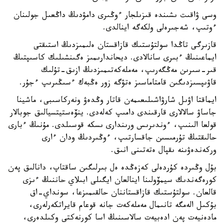
وسى ۋاقىت ىشىندە قىزىلجار ءوڭىرى دامۋدىڭ داڭعىل جولىنان
ءوتىپ، شەجىرەلى ولكەگە اينالدى.
قازىرگى تاڭدا سولتۇستىك قازاقستان ەلىمىزدىڭ استىقتى
ايماعىنىڭ ءبىرى سانالادى. ديحاندارىمىز ەگىنشىلىك كاسىپتىڭ
قىر-سىرىن مەڭگەرىپ، مەملەكەتىمىزدىڭ ازىق-تۇلىك
قاۋىپسىزدىگىن قامتاماسىز ەتۋگە زور ەڭبەك ءسىڭىرىپ ءجۇر.
ايماقتا اۋىل شارۋاشىلىعىمەن قاتار وڭدەۋ ونەركاسىبى، ماشينا
جاساۋ سالالارى قارقىندى دامىپ كەلەدى. ينۆەستيتسيالىق جوبالار
قولعا الىنىپ، ءوندىرىس ورىندارى ىسكە قوسىلدى. مۇنىڭ ءبارى
حالىقتىڭ تۇرمىسىن جاقسارتىپ، ءوڭىردىڭ ودان ءارى
وركەندەۋىنە ىقپال ەتەتىنى انىق.
بۇل وڭىردە كۇردەلى كەزەڭدە ەل بىرلىگىن ساقتاپ، دانالىق پەن
كورەگەندىك سيمۆولىنا اينالعان ايگىلى ابىلاي حاننىڭ ءىزى
قالعان. سولتۇستىك قازاقستاننان حالقىمىزعا، سونداي-اق
بۇكىل الەمگە تانىمال مەملەكەت جانە قوعام قايراتكەرلەرى،
مادەنيەت پەن ادەبيەت سالاسىنىڭ اسا كورنەكتى وكىلدەرى،