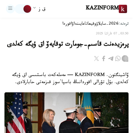
KAZINFORM
ق ز
ترەند:
2026-سايلاۋ
وقيعا
تاعايىنداۋ
اقوردا
03:50, 07 قاراشا 2025
پرەزيدەنت قاسىم-جومارت توقايەۆ اق ۇيگە كەلدى
ۆاشينگتون. KAZINFORM — مەملەكەت باسشىسى اق ۇيگە
كەلدى. بۇل تۋرالى اقوردانىڭ باسپاٴسوز قىزمەتى حابارلادى.