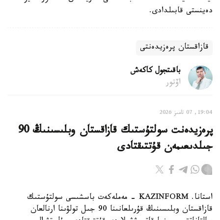
دەينستى قابىلدادى.
قازاقستان پرەزيدەنتى
باقىتجول كاكەش
اۆتور
19:04, 07 تامىز 2026
پرەزيدەنت سولتۇستىك قازاقستان وبلىسىنىڭ 90
جىلدىعىمەن قۇتتىقتادى
استانا. KAZINFORM - مەملەكەت باسشىسى سولتۇستىك
قازاقستان وبلىسىنىڭ قۇرىلعانىنا 90 جىل تولۋىنا ارنالعان