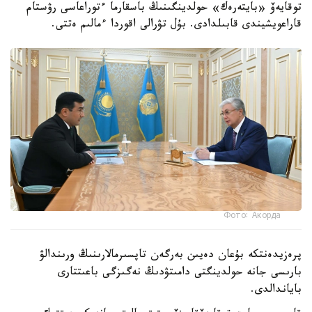
توقايەۆ «بايتەرەك» حولدينگىنىڭ باسقارما ءتوراعاسى رۋستام
قاراعويشيندى قابىلدادى. بۇل تۋرالى اقوردا ءمالىم ەتتى.
Фото: Акорда
پرەزيدەنتكە بۇعان دەيىن بەرگەن تاپسىرمالارىنىڭ ورىندالۋ
بارىسى جانە حولدينگتى دامىتۋدىڭ نەگىزگى باعىتتارى
باياندالدى.