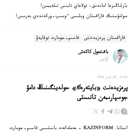
بارشاڭىزعا اماندىق، تولاعاي تابىس تىلەيمىن!
سولتۇستىك قازاقستان وبلىسى ءوسىپ-وركەندەي بەرسىن!
قازاقستان پرەزيدەنتى
قاسىم-جومارت توقايەۆ
باقىتجول كاكەش
اۆتور
17:25, 05 تامىز 2026
پرەزيدەنت «بايتەرەك» حولدينگىنىڭ دامۋ
جوسپارىمەن تانىستى
استانا. KAZINFORM - مەملەكەت باسشىسى قاسىم-جومارت