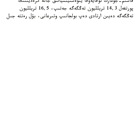
قاسىم-جومارت توقايەۆقا ينۆەستيتسيالىق جانە كرەديتتىك
پورتفەل 14,3 تريلليون تەڭگەگە جەتىپ، 16,5 تريلليون
تەڭگەگە دەيىن ارتادى دەپ بولجانىپ وتىرعانى، بۇل رەتتە جىل
سايىنعى تازا پايدا كولەمى 400 ميلليارد تەڭگەدەن اساتىنى
جونىندە مالىمەت بەرىلدى.
- 2025 -جىلدىڭ قورىتىندىسى بويىنشا حولدينگتىڭ
قولداۋىمەن 77,5 مىڭ، سونىڭ ىشىندە كەزەكتە تۇرعان 11,6
مىڭ وتباسى باسپانامەن قامتاماسىز ەتىلدى. وتكەن جىلى 77
ءىرى جوبا مەن شاعىن جانە ورتا بيزنەسكە ارنالعان 27,4 مىڭ
جوبا قارجىلاندىرىلىپ، ەكسپورتقا تاۋار شىعاراتىن 131
كاسىپكەرگە قولداۋ كورسەتىلدى. اۋىلشارۋاشىلىق تاۋارلارىن
وندىرەتىن 7,2 مىڭ اگروقۇرىلىم كوكتەمگى ەگىس جۇمىستارىن
جۇرگىزۋ ءۇشىن 11,4 مىڭ تەحنيكانى ليزينگكە الدى، —
دەلىنگەن حابارلامادا.
باسقارما ءتوراعاسى جۇرگىزىلىپ جاتقان ترانسفورماتسيا مەن
«بايتەرەك» حولدينگىنىڭ جاڭا ۇزاقمەرزىمدى دامۋ ستراتەگياسى
جايىندا ايتتى. جوبا اكتيۆتەردى ءتيىمدى باسقارۋ، الەۋەتتى