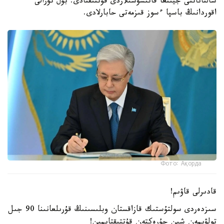
سالتاناتتى جيىنعا قاتىسۋشىلاردى قۇتتىقتادى. بۇل تۋرالى
اقوردانىڭ باسپا ءسوز قىزمەتى حابارلادى.
Фото: Ақорда
قادىرلى قاۋىم!
سىزدەردى سولتۇستىك قازاقستان وبلىسىنىڭ قۇرىلعانىنا 90 جىل
تولۋىمەن شىن جۇرەكتەن قۇتتىقتايمىن!