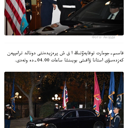
Фото: Акорда
قاسىم-جومارت توقايەۆتىڭ ا ق ش پرەزيدەنتى دونالد ترامپپەن
كەزدەسۋى استانا ۋاقىتى بويىنشا ساعات 04.00-دە وتەدى.