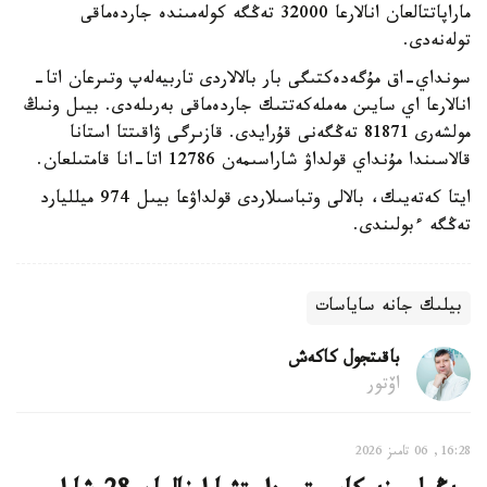
ماراپاتتالعان انالارعا 32000 تەڭگە كولەمىندە جاردەماقى
تولەنەدى.
سونداي-اق مۇگەدەكتىگى بار بالالاردى تاربيەلەپ وتىرعان اتا-
انالارعا اي سايىن مەملەكەتتىك جاردەماقى بەرىلەدى. بيىل ونىڭ
مولشەرى 81871 تەڭگەنى قۇرايدى. قازىرگى ۋاقىتتا استانا
قالاسىندا مۇنداي قولداۋ شاراسىمەن 12786 اتا-انا قامتىلعان.
ايتا كەتەيىك، بالالى وتباسىلاردى قولداۋعا بيىل 974 ميلليارد
تەڭگە ءبولىندى.
بيلىك جانە ساياسات
باقىتجول كاكەش
اۆتور
16:28, 06 تامىز 2026