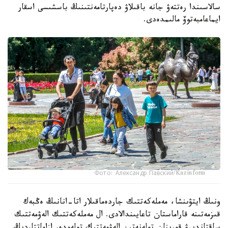
سالاسىندا رەتتەۋ جانە باقىلاۋ دەپارتامەنتىنىڭ باسشىسى اسقار
ايماعامبەتوۆ مالىمدەدى.
Фото: Александр Павский/Kazinform
ونىڭ ايتۋىنشا، مەملەكەتتىك جاردەماقىلار اتا-انانىڭ ەڭبەك
قىزمەتىنە قاراماستان تاعايىندالادى. ال مەملەكەتتىك الەۋمەتتىك