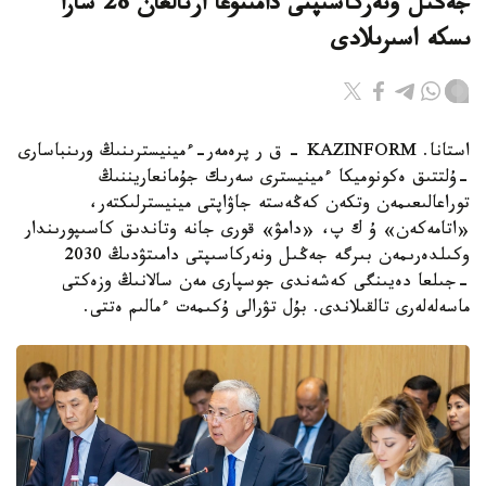
جەڭىل ونەركاسىپتى دامىتۋعا ارنالعان 28 شارا
ىسكە اسىرىلادى
استانا. KAZINFORM - ق ر پرەمەر-ءمينيسترىنىڭ ورىنباسارى
-ۇلتتىق ەكونوميكا ءمينيسترى سەرىك جۇمانعاريننىڭ
توراعالىعىمەن وتكەن كەڭەستە جاۋاپتى مينيسترلىكتەر،
«اتامەكەن» ۇ ك پ، «دامۋ» قورى جانە وتاندىق كاسىپورىندار
وكىلدەرىمەن بىرگە جەڭىل ونەركاسىپتى دامىتۋدىڭ 2030
-جىلعا دەيىنگى كەشەندى جوسپارى مەن سالانىڭ وزەكتى
ماسەلەلەرى تالقىلاندى. بۇل تۋرالى ۇكىمەت ءمالىم ەتتى.