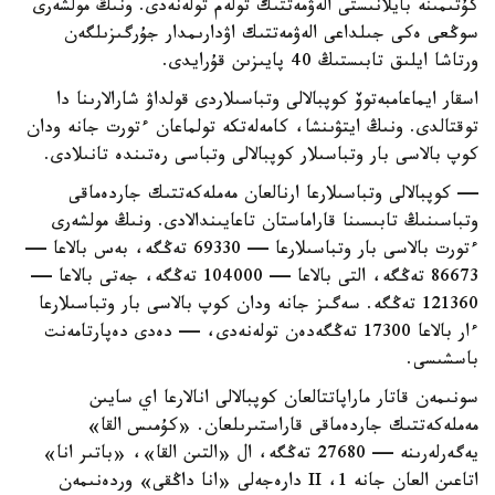
كۇتىمىنە بايلانىستى الەۋمەتتىك تولەم تولەنەدى. ونىڭ مولشەرى
سوڭعى ەكى جىلداعى الەۋمەتتىك اۋدارىمدار جۇرگىزىلگەن
ورتاشا ايلىق تابىستىڭ 40 پايىزىن قۇرايدى.
اسقار ايماعامبەتوۆ كوپبالالى وتباسىلاردى قولداۋ شارالارىنا دا
توقتالدى. ونىڭ ايتۋىنشا، كامەلەتكە تولماعان ءتورت جانە ودان
كوپ بالاسى بار وتباسىلار كوپبالالى وتباسى رەتىندە تانىلادى.
— كوپبالالى وتباسىلارعا ارنالعان مەملەكەتتىك جاردەماقى
وتباسىنىڭ تابىسىنا قاراماستان تاعايىندالادى. ونىڭ مولشەرى
ءتورت بالاسى بار وتباسىلارعا — 69330 تەڭگە، بەس بالاعا —
86673 تەڭگە، التى بالاعا — 104000 تەڭگە، جەتى بالاعا —
121360 تەڭگە. سەگىز جانە ودان كوپ بالاسى بار وتباسىلارعا
ءار بالاعا 17300 تەڭگەدەن تولەنەدى، — دەدى دەپارتامەنت
باسشىسى.
سونىمەن قاتار ماراپاتتالعان كوپبالالى انالارعا اي سايىن
مەملەكەتتىك جاردەماقى قاراستىرىلعان. «كۇمىس القا»
يەگەرلەرىنە — 27680 تەڭگە، ال «التىن القا»، «باتىر انا»
اتاعىن العان جانە 1، II دارەجەلى «انا داڭقى» وردەنىمەن