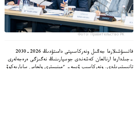
Фото: Правительство РК
قاتىسۋشىلارعا جەڭىل ونەركاسىپتى دامىتۋدىڭ 2026-2030
-جىلدارعا ارنالعان كەشەندى جوسپارىنىڭ نەگىزگى ەرەجەلەرى
تانىستىرىلدى. ونەركاسىپ ۆيسە- ءمينيسترى ولجاس ساپاربەكوۆ
اتاپ وتكەندەي، قۇجات زاڭناما، ساتىپ الۋ تەتىگىن جەتىلدىرۋ،
«كولەڭكەلى» يمپورتقا قارسى ءىس-قيمىل، ينۆەستيتسيا تارتۋ،
وتاندىق برەندتى دامىتۋ مەن كادر دايارلاۋعا ارنالعان 28 ءىس-
شارانى قامتيدى.