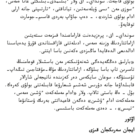
بولۋى قاجەت. سونداي- اق ولار ءبىلىمدى-بىلىكتى عانا ەمەس،
ءسوزى مەن ءىسى ۇيلەسەتىن، تياناقتى، ءتارتىپتى جانە ارلى
ادام بولۋى شارت»، - دەپ جاۋاپ بەردى قاسىم-جومارت
توقايەۆ.
سونداي- اق، پرەزيدەنت قاراماعىندا قىزمەت ىستەيتىن
ازاماتتاردىڭ وزىنە ەمەس، ادىلەتتى قازاقستاندى قۇرۋ يدەياسىنا
ادالدىعى الدەقايدا ماڭىزدى ەكەنىن باسا ايتتى.
«بارلىق دەڭگەيدەگى شەنەۋنىكتەر مەن باسشىلار قوعامنىڭ
تامىرىن تاپ باسا بىلۋگە، ازاماتتاردىڭ مۇڭ-مۇقتاجىن تىڭداپ-
تۇسىنۋگە، سوعان سايكەس دەر كەزىندە ناتيجەلى شارالار
قابىلداۋعا جانە دۇرىس شەشىم شىعارۋعا قابىلەتتى بولۋى كەرەك.
بۇل - ەڭ باستى تالاپ. ولار «ادام مەملەكەت ءۇشىن ەمەس،
مەملەكەت ادام ءۇشىن» دەگەن قاعيداتتى بەرىك ۇستانۋعا
ءتيىس»، - دەدى مەملەكەت باسشىسى.
اۆتور
ايجان سەرىكجان قىزى