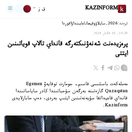
KAZINFORM
ق ز
ترەند:
2026-سايلاۋ
وقيعا
تاعايىنداۋ
اقوردا
14:29, 03 قاڭتار 2024
پرەزيدەنت شەنەۋنىكتەرگە قانداي تالاپ قوياتىنىن
ايتتى
مەملەكەت باسشىسى قاسىم- جومارت توقايەۆ Egemen
Qazaqstan گازەتىنە بەرگەن سۇحباتىندا كادر ساياساتىندا
قانداي قاعيداتقا سۇيەنەتىنىن ايتىپ بەردى، دەپ حابارلايدى
Kazinform.