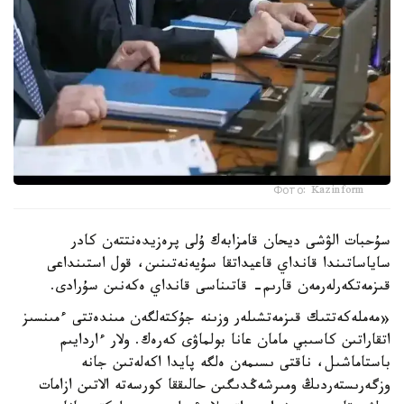
Фото: Kazinform
سۇحبات الۋشى ديحان قامزابەك ۇلى پرەزيدەنتتەن كادر
ساياساتىندا قانداي قاعيداتقا سۇيەنەتىنىن، قول استىنداعى
قىزمەتكەرلەرمەن قارىم- قاتىناسى قانداي ەكەنىن سۇرادى.
«مەملەكەتتىك قىزمەتشىلەر وزىنە جۇكتەلگەن مىندەتتى ءمىنسىز
اتقاراتىن كاسىبي مامان عانا بولماۋى كەرەك. ولار ءاردايىم
باستاماشىل، ناقتى ىسىمەن ەلگە پايدا اكەلەتىن جانە
وزگەرىستەردىڭ ومىرشەڭدىگىن حالىققا كورسەتە الاتىن ازامات