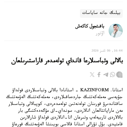
بيلىك جانە ساياسات
باقىتجول كاكەش
اۆتور
16:44, 06 تامىز 2026
بالالى وتباسىلارعا قانداي تولەمدەر قاراستىرىلعان
استانا. KAZINFORM - استانادا بالالى وتباسىلاردى قولداۋ
جۇيەسى مەملەكەتتىك جاردەماقىلاردى، مەملەكەتتىك الەۋمەتتىك
ساقتاندىرۋ قورىنان تولەنەتىن تولەمدەردى، كوپبالالى وتباسىلار
مەن ماراپاتتالعان انالاردى، سونداي-اق مۇگەدەكتىگى بار
بالالاردى تاربيەلەپ وتىرعان اتا-انالاردى قولداۋ شارالارىن
قامتيدى. بۇل تۋرالى استانا قالاسى بويىنشا الەۋمەتتىك قورعاۋ