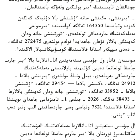
ساقتاندىرۋ قورىنان تولەنەتىن الەۋمەتتىك تولەمدەر ازاماتتاردىڭ
جوعالتقان تابىسىنىڭ ءبىر بولىگىن وتەۋگە باعىتتالعان.
- ءبىرىنشى، ەكىنشى جانە ءۇشىنشى بالا دۇنيەگە كەلگەن
كەزدە وتباسىعا 164350 تەڭگە كولەمىندە ءبىرجولعى
مەملەكەتتىك جاردەماقى تولەنەدى. ءتورتىنشى جانە ودان
كەيىنگى بالالار تۋعان جاعدايدا تولەم مولشەرى 272475 تەڭگە،
- دەدى سپيكەر استانا قالاسىنىڭ كوممۋنيكاتسيالار الاڭىندا.
سونىمەن قاتار ول جۇمىس ىستەمەيتىن اتا-انالارعا بالا ءبىر جارىم
جاسقا تولعانعا دەيىن كۇتىمىنە بايلانىستى مەملەكەتتىك
جاردەماقى بەرىلەدى. بيىل ونىڭ مولشەرى ءبىرىنشى بالاعا -
24912 تەڭگە، ەكىنشى بالاعا — 29454 تەڭگە، ءۇشىنشى
بالاعا - 33952 تەڭگە، ءتورتىنشى جانە ودان كەيىنگى بالالارعا
- 38493 تەڭگە. 2026 -جىلعى 1- تامىزداعى جاعداي بويىنشا
استانا قالاسىندا 7821 وتباسى وسى جاردەماقىنى الىپ وتىر دەپ
اتاپ ءوتتى.
ال جۇمىس ىستەيتىن اتا-انالارعا مەملەكەتتىك الەۋمەتتىك
ساقتاندىرۋ قورىنان بالا ءبىر جارىم جاسقا تولعانعا دەيىن