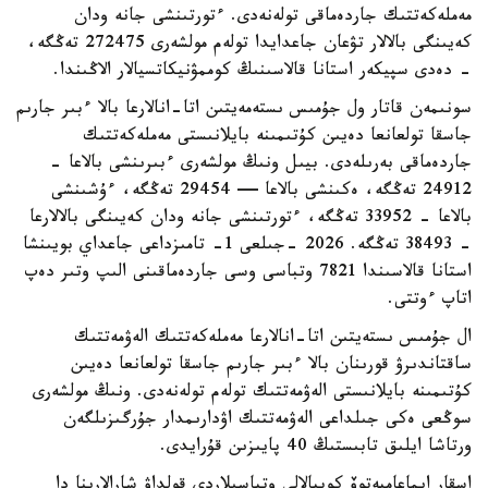
مەملەكەتتىك جاردەماقى تولەنەدى. ءتورتىنشى جانە ودان
كەيىنگى بالالار تۋعان جاعدايدا تولەم مولشەرى 272475 تەڭگە،
- دەدى سپيكەر استانا قالاسىنىڭ كوممۋنيكاتسيالار الاڭىندا.
سونىمەن قاتار ول جۇمىس ىستەمەيتىن اتا-انالارعا بالا ءبىر جارىم
جاسقا تولعانعا دەيىن كۇتىمىنە بايلانىستى مەملەكەتتىك
جاردەماقى بەرىلەدى. بيىل ونىڭ مولشەرى ءبىرىنشى بالاعا -
24912 تەڭگە، ەكىنشى بالاعا — 29454 تەڭگە، ءۇشىنشى
بالاعا - 33952 تەڭگە، ءتورتىنشى جانە ودان كەيىنگى بالالارعا
- 38493 تەڭگە. 2026 -جىلعى 1- تامىزداعى جاعداي بويىنشا
استانا قالاسىندا 7821 وتباسى وسى جاردەماقىنى الىپ وتىر دەپ
اتاپ ءوتتى.
ال جۇمىس ىستەيتىن اتا-انالارعا مەملەكەتتىك الەۋمەتتىك
ساقتاندىرۋ قورىنان بالا ءبىر جارىم جاسقا تولعانعا دەيىن
كۇتىمىنە بايلانىستى الەۋمەتتىك تولەم تولەنەدى. ونىڭ مولشەرى
سوڭعى ەكى جىلداعى الەۋمەتتىك اۋدارىمدار جۇرگىزىلگەن
ورتاشا ايلىق تابىستىڭ 40 پايىزىن قۇرايدى.
اسقار ايماعامبەتوۆ كوپبالالى وتباسىلاردى قولداۋ شارالارىنا دا