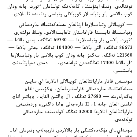
توقتالدى. ونىڭ ايتۋىنشا، كامەلەتكە تولماعان ءتورت جانە ودان
كوپ بالاسى بار وتباسىلار كوپبالالى وتباسى رەتىندە تانىلادى.
— كوپبالالى وتباسىلارعا ارنالعان مەملەكەتتىك جاردەماقى
وتباسىنىڭ تابىسىنا قاراماستان تاعايىندالادى. ونىڭ مولشەرى
ءتورت بالاسى بار وتباسىلارعا — 69330 تەڭگە، بەس بالاعا —
86673 تەڭگە، التى بالاعا — 104000 تەڭگە، جەتى بالاعا —
121360 تەڭگە. سەگىز جانە ودان كوپ بالاسى بار وتباسىلارعا
ءار بالاعا 17300 تەڭگەدەن تولەنەدى، — دەدى دەپارتامەنت
باسشىسى.
سونىمەن قاتار ماراپاتتالعان كوپبالالى انالارعا اي سايىن
مەملەكەتتىك جاردەماقى قاراستىرىلعان. «كۇمىس القا»
يەگەرلەرىنە — 27680 تەڭگە، ال «التىن القا»، «باتىر انا»
اتاعىن العان جانە 1، II دارەجەلى «انا داڭقى» وردەنىمەن
ماراپاتتالعان انالارعا 32000 تەڭگە كولەمىندە جاردەماقى
تولەنەدى.
سونداي-اق مۇگەدەكتىگى بار بالالاردى تاربيەلەپ وتىرعان اتا-