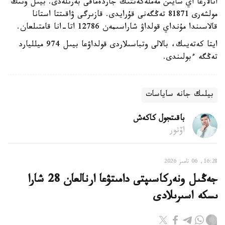
انالارعا اي سايىن مەملەكەتتىك جاردەماقى بەرىلەدى. بيىل ونىڭ
مولشەرى 81871 تەڭگەنى قۇرايدى. قازىرگى ۋاقىتتا استانا
قالاسىندا مۇنداي قولداۋ شاراسىمەن 12786 اتا-انا قامتىلعان.
ايتا كەتەيىك، بالالى وتباسىلاردى قولداۋعا بيىل 974 ميلليارد
تەڭگە ءبولىندى.
بيلىك جانە ساياسات
باقىتجول كاكەش
اۆتور
16:28, 06 تامىز 2026
جەڭىل ونەركاسىپتى دامىتۋعا ارنالعان 28 شارا
ىسكە اسىرىلادى