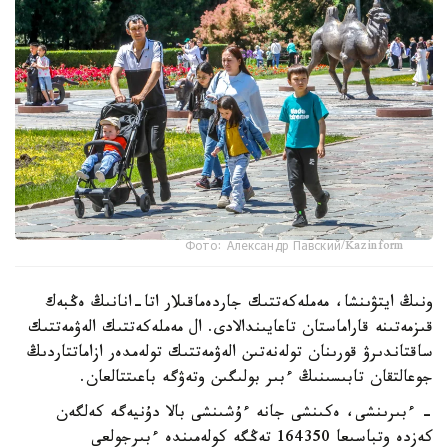
Фото: Александр Павский/Kazinform
ونىڭ ايتۋىنشا، مەملەكەتتىك جاردەماقىلار اتا-انانىڭ ەڭبەك
قىزمەتىنە قاراماستان تاعايىندالادى. ال مەملەكەتتىك الەۋمەتتىك
ساقتاندىرۋ قورىنان تولەنەتىن الەۋمەتتىك تولەمدەر ازاماتتاردىڭ
جوعالتقان تابىسىنىڭ ءبىر بولىگىن وتەۋگە باعىتتالعان.
- ءبىرىنشى، ەكىنشى جانە ءۇشىنشى بالا دۇنيەگە كەلگەن
كەزدە وتباسىعا 164350 تەڭگە كولەمىندە ءبىرجولعى