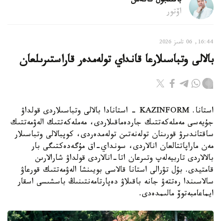
باقىتجول كاكەش
اۆتور
16:44, 06 تامىز 2026
بالالى وتباسىلارعا قانداي تولەمدەر قاراستىرىلعان
استانا. KAZINFORM - استانادا بالالى وتباسىلاردى قولداۋ
جۇيەسى مەملەكەتتىك جاردەماقىلاردى، مەملەكەتتىك الەۋمەتتىك
ساقتاندىرۋ قورىنان تولەنەتىن تولەمدەردى، كوپبالالى وتباسىلار
مەن ماراپاتتالعان انالاردى، سونداي-اق مۇگەدەكتىگى بار
بالالاردى تاربيەلەپ وتىرعان اتا-انالاردى قولداۋ شارالارىن
قامتيدى. بۇل تۋرالى استانا قالاسى بويىنشا الەۋمەتتىك قورعاۋ
سالاسىندا رەتتەۋ جانە باقىلاۋ دەپارتامەنتىنىڭ باسشىسى اسقار
ايماعامبەتوۆ مالىمدەدى.