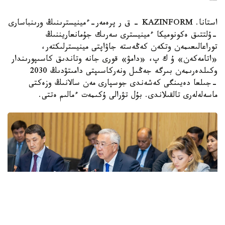
استانا. KAZINFORM - ق ر پرەمەر-ءمينيسترىنىڭ ورىنباسارى
-ۇلتتىق ەكونوميكا ءمينيسترى سەرىك جۇمانعاريننىڭ
توراعالىعىمەن وتكەن كەڭەستە جاۋاپتى مينيسترلىكتەر،
«اتامەكەن» ۇ ك پ، «دامۋ» قورى جانە وتاندىق كاسىپورىندار
وكىلدەرىمەن بىرگە جەڭىل ونەركاسىپتى دامىتۋدىڭ 2030
-جىلعا دەيىنگى كەشەندى جوسپارى مەن سالانىڭ وزەكتى
ماسەلەلەرى تالقىلاندى. بۇل تۋرالى ۇكىمەت ءمالىم ەتتى.