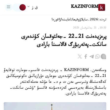
KAZINFORM
ق ز
ترەند:
2026-سايلاۋ
وقيعا
تاعايىنداۋ
اقوردا
10:53, 21 جەلتوقسان 2025
پرەزيدەنت 21-22 -جەلتوقسان كۇندەرى
سانكت-پەتەربۋرگ قالاسىنا بارادى
وسكەمەن. KAZINFORM - پرەزيدەنت قاسىم-جومارت توقايەۆ
21-22 -جەلتوقسان كۇندەرى جوعارى ەۋرازيالىق ەكونوميكالىق
كەڭەستىڭ وتىرىسى مەن ت م د- عا مۇشە مەملەكەتتەر
باسشىلارىنىڭ بەيرەسمي كەزدەسۋىنە قاتىسۋ ءۇشىن سانكت-
پەتەربۋرگ قالاسىنا بارادى.