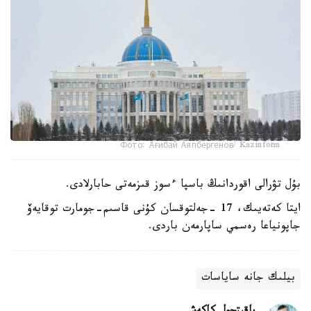
Фото: Ағибай Аяпбергенов/ Kazinform
بۇل تۋرالى اقوردانىڭ باسپا ءسوز قىزمەتى حابارلادى.
ايتا كەتەيىك، 17 -جەلتوقسان كۇنى قاسىم-جومارت توقايەۆ
جاپونياعا رەسمي ساپارمەن باردى.
بيلىك جانە ساياسات