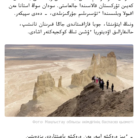
كەيىن تۇركىستان قالاسىندا جالعاستى. سودان سوڭ استانا مەن
اقمولا وبلىسىندا ءتۇسىرىلىم جۇرگىزىلدى، - دەدى سپيكەر.
ونىڭ ايتۋىنشا، جوبا قازاقستاندى جاڭا قىرىنان تانىتىپ،
حالىقارالىق اۋديتوريا ءۇشىن تىڭ كوكجيەكتەر اشادى.
Фото: Маңғыстау облысы әкімдігінің баспасөз қызметі
- ءبىز ەرەكشە اسەر مەن ەرەكشە باعىتتاردى ىزدەيتىن