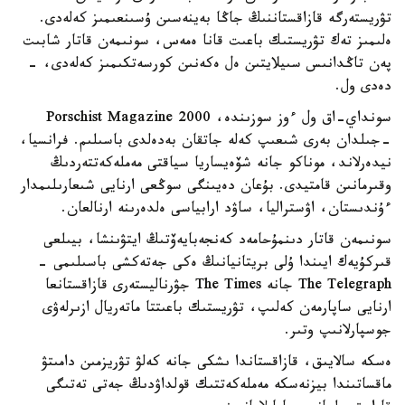
تۋريستەرگە قازاقستاننىڭ جاڭا بەينەسىن ۇسىنعىمىز كەلەدى.
ەلىمىز تەك تۋريستىك باعىت قانا ەمەس، سونىمەن قاتار شابىت
پەن تاڭدانىس سىيلايتىن ەل ەكەنىن كورسەتكىمىز كەلەدى، -
دەدى ول.
سونداي-اق ول ءوز سوزىندە، Porschist Magazine 2000
-جىلدان بەرى شىعىپ كەلە جاتقان بەدەلدى باسىلىم. فرانسيا،
نيدەرلاند، موناكو جانە شۆەيساريا سياقتى مەملەكەتتەردىڭ
وقىرمانىن قامتيدى. بۇعان دەيىنگى سوڭعى ارنايى شىعارىلىمدار
ءۇندىستان، اۋستراليا، ساۋد ارابياسى ەلدەرىنە ارنالعان.
سونىمەن قاتار دىنمۇحامەد كەنجەبايەۆتىڭ ايتۋىنشا، بيىلعى
قىركۇيەك ايىندا ۇلى بريتانيانىڭ ەكى جەتەكشى باسىلىمى -
The Telegraph جانە The Times جۋرناليستەرى قازاقستانعا
ارنايى ساپارمەن كەلىپ، تۋريستىك باعىتتا ماتەريال ازىرلەۋى
جوسپارلانىپ وتىر.
ەسكە سالايىق، قازاقستاندا ىشكى جانە كەلۋ تۋريزمىن دامىتۋ
ماقساتىندا بيزنەسكە مەملەكەتتىك قولداۋدىڭ جەتى تەتىگى