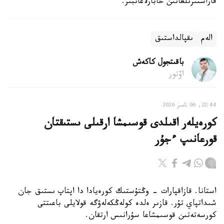
قاراستىرىلعانىن حابارلاعانبىز.
الەم
ىقپالداستىق
باقىتجول كاكەش
اۆتور
22:44, 06 تامىز 2026
كورەيلەر اقىلدى قوسىمشا ارقىلى ىستىقتان
قورعانىپ ءجۇر
استانا. قازاقپارات - وڭتۇستىك كورەيادا دا اپتاپ ىستىق جان
شىداتپاي تۇر. قازىر ەلدە كولەڭكەلەۋگە قولايلى باعىتتى
كورسەتەتىن قوسىمشاعا سۇرانىس ارتقان.