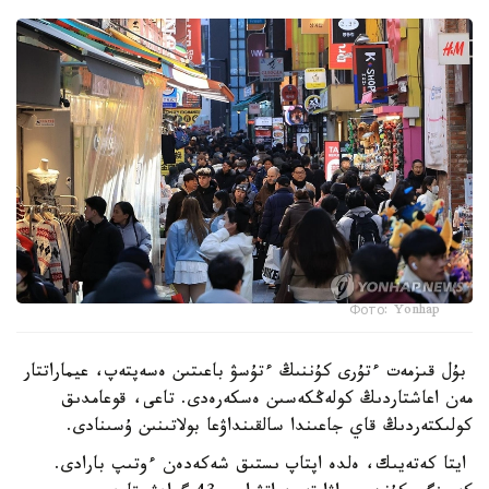
Фото: Yonhap
بۇل قىزمەت ءتۇرى كۇننىڭ ءتۇسۋ باعىتىن ەسەپتەپ، عيماراتتار
مەن اعاشتاردىڭ كولەڭكەسىن ەسكەرەدى. تاعى، قوعامدىق
كولىكتەردىڭ قاي جاعىندا سالقىنداۋعا بولاتىنىن ۇسىنادى.
ايتا كەتەيىك، ەلدە اپتاپ ىستىق شەكەدەن ءوتىپ بارادى.