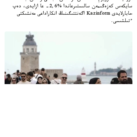
سايكەس كەزەڭىمەن سالىستىرعاندا %2,6- عا ازايدى، دەپ
حابارلايدى Kazinform اگەنتتىگىنىڭ انكاراداعى مەنشىكتى
ءتىلشىسى.
Фото: Anadolu
تۇركيا ستاتيستيكا ينستيتۋتىنىڭ (TـİK) مالىمەتىنە سايكەس،