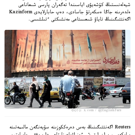
شيەلەنىستىڭ كۇشەيۋى اياسىندا تەگەران پارسى شىعاناعى
ەلدەرىنە جاڭا ەسكەرتۋ جاسادى، دەپ حابارلايدى Kazinform
اگەنتتىگىنىڭ تاياۋ شىعىستاعى مەنشىكتى ءتىلشىسى.
Фото: x.com / @EnglishFars
Reuters اگەنتتىگىنىڭ بەس دەرەككوزىنە سۇيەنگەن مالىمەتىنە