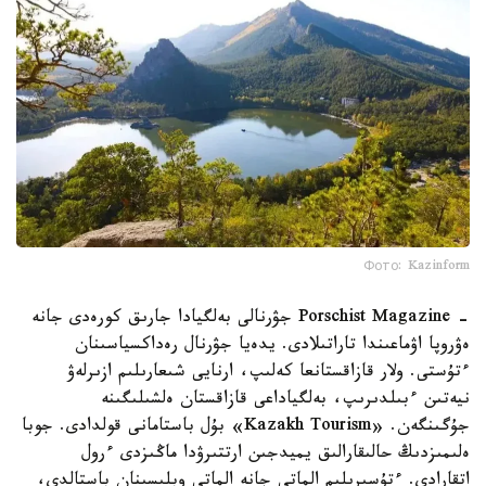
Фото: Kazinform
- Porschist Magazine جۋرنالى بەلگيادا جارىق كورەدى جانە
ەۋروپا اۋماعىندا تاراتىلادى. يدەيا جۋرنال رەداكسياسىنان
ءتۇستى. ولار قازاقستانعا كەلىپ، ارنايى شىعارىلىم ازىرلەۋ
نيەتىن ءبىلدىرىپ، بەلگياداعى قازاقستان ەلشىلىگىنە
جۇگىنگەن. «Kazakh Tourism» بۇل باستامانى قولدادى. جوبا
ەلىمىزدىڭ حالىقارالىق يميدجىن ارتتىرۋدا ماڭىزدى ءرول
اتقارادى. ءتۇسىرىلىم الماتى جانە الماتى وبلىسىنان باستالدى،