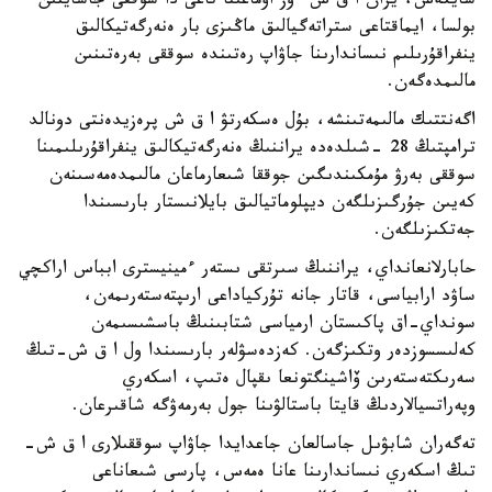
سايكەس، يران ا ق ش ءوز اۋماعىنا تاعى دا سوققى جاسايتىن
بولسا، ايماقتاعى ستراتەگيالىق ماڭىزى بار ەنەرگەتيكالىق
ينفراقۇرىلىم نىساندارىنا جاۋاپ رەتىندە سوققى بەرەتىنىن
مالىمدەگەن.
اگەنتتىك مالىمەتىنشە، بۇل ەسكەرتۋ ا ق ش پرەزيدەنتى دونالد
ترامپتىڭ 28 -شىلدەدە يراننىڭ ەنەرگەتيكالىق ينفراقۇرىلىمىنا
سوققى بەرۋ مۇمكىندىگىن جوققا شىعارماعان مالىمدەمەسىنەن
كەيىن جۇرگىزىلگەن ديپلوماتيالىق بايلانىستار بارىسىندا
جەتكىزىلگەن.
حابارلانعانداي، يراننىڭ سىرتقى ىستەر ءمينيسترى ابباس اراكچي
ساۋد ارابياسى، قاتار جانە تۇركياداعى ارىپتەستەرىمەن،
سونداي-اق پاكىستان ارمياسى شتابىنىڭ باسشىسىمەن
كەلىسسوزدەر وتكىزگەن. كەزدەسۋلەر بارىسىندا ول ا ق ش-تىڭ
سەرىكتەستەرىن ۆاشينگتونعا ىقپال ەتىپ، اسكەري
وپەراتسيالاردىڭ قايتا باستالۋىنا جول بەرمەۋگە شاقىرعان.
تەگەران شابۋىل جاسالعان جاعدايدا جاۋاپ سوققىلارى ا ق ش-
تىڭ اسكەري نىساندارىنا عانا ەمەس، پارسى شىعاناعى