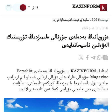
KAZINFORM
ق ز
ترەند:
2026-سايلاۋ
وقيعا
تاعايىنداۋ
اقوردا
19:32, 19 تامىز 2025
ەۋروپانىڭ بەدەلدى جۋرنالى ەلىمىزدىڭ تۋريستىك
الەۋەتىن ناسيحاتتايدى
استانا. KAZINFORM - ەۋروپانىڭ بەدەلدى Porschist
Magazine جۋرنالى قازاقستان تۋرالى ارنايى شىعارىلىم ازىرلەپ
جاتىر. بۇل باسىلىمدا ەلىمىزدىڭ كوركەم تابيعاتى، ساۋلەت
نىساندارى مەن مادەني مۇراسى كەڭىنەن تانىستىرىلادى.