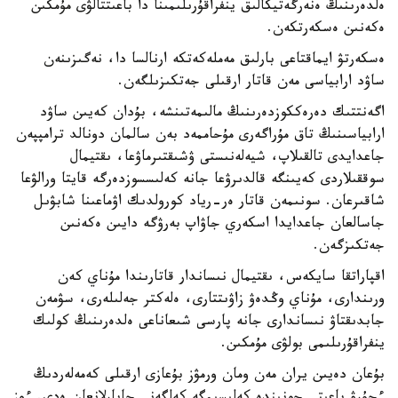
ەلدەرىنىڭ ەنەرگەتيكالىق ينفراقۇرىلىمىنا دا باعىتتالۋى مۇمكىن
ەكەنىن ەسكەرتكەن.
ەسكەرتۋ ايماقتاعى بارلىق مەملەكەتكە ارنالسا دا، نەگىزىنەن
ساۋد ارابياسى مەن قاتار ارقىلى جەتكىزىلگەن.
اگەنتتىك دەرەككوزدەرىنىڭ مالىمەتىنشە، بۇدان كەيىن ساۋد
ارابياسىنىڭ تاق مۇراگەرى مۇحاممەد بەن سالمان دونالد ترامپپەن
جاعدايدى تالقىلاپ، شيەلەنىستى ۋشىقتىرماۋعا، ىقتيمال
سوققىلاردى كەيىنگە قالدىرۋعا جانە كەلىسسوزدەرگە قايتا ورالۋعا
شاقىرعان. سونىمەن قاتار ەر-رياد كورولدىك اۋماعىنا شابۋىل
جاسالعان جاعدايدا اسكەري جاۋاپ بەرۋگە دايىن ەكەنىن
جەتكىزگەن.
اقپاراتقا سايكەس، ىقتيمال نىساندار قاتارىندا مۇناي كەن
ورىندارى، مۇناي وڭدەۋ زاۋىتتارى، ەلەكتر جەلىلەرى، سۋمەن
جابدىقتاۋ نىساندارى جانە پارسى شىعاناعى ەلدەرىنىڭ كولىك
ينفراقۇرىلىمى بولۋى مۇمكىن.
بۇعان دەيىن يران مەن ومان ورمۋز بۇعازى ارقىلى كەمەلەردىڭ