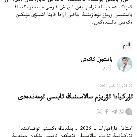
ءجۇرۋ باعىتى جونىندە كەلىسىمگە كەلگەنى حابارلانعان ەدى. ءوز
كەزەگىندە دونالد ترامپ پەن ا ق ش قارجى مينيسترلىگىنىڭ
باسشىسى ورمۋز بۇعازىنىڭ جاقىن ارادا قايتا اشىلۋى مۇمكىن
ەكەنىن مالىمدەگەن.
الەم
باقىتجول كاكەش
اۆتور
21:29, 06 تامىز 2026
تۇركيادا تۋريزم سالاسىنىڭ تابىسى تومەندەدى
استانا. قازاقپارات - 2026 -جىلدىڭ ەكىنشى توقسانىندا
تۇركيانىڭ تۋريزم سالاسىنان تۇسكەن تابىسى وتكەن جىلدىڭ