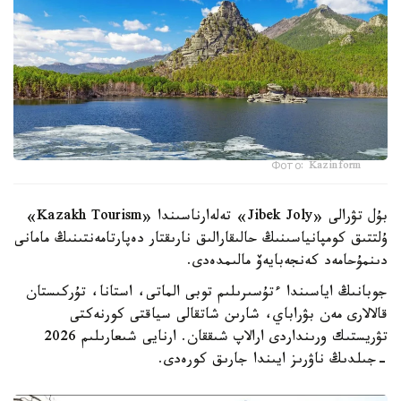
Фото: Kazinform
بۇل تۋرالى «Jibek Joly» تەلەارناسىندا «Kazakh Tourism»
ۇلتتىق كومپانياسىنىڭ حالىقارالىق نارىقتار دەپارتامەنتىنىڭ مامانى
دىنمۇحامەد كەنجەبايەۆ مالىمدەدى.
جوبانىڭ اياسىندا ءتۇسىرىلىم توبى الماتى، استانا، تۇركىستان
قالالارى مەن بۋراباي، شارىن شاتقالى سياقتى كورنەكتى
تۋريستىك ورىنداردى ارالاپ شىققان. ارنايى شىعارىلىم 2026
-جىلدىڭ ناۋرىز ايىندا جارىق كورەدى.