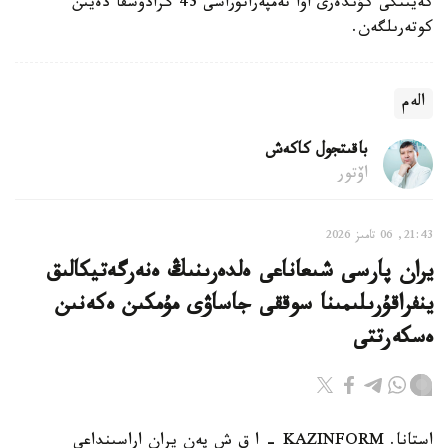
كەيىنگى كۇندەرى اۋا تەمپەراتۋراسى 43 گرادۋسقا دەيىن
كوتەرىلگەن.
الەم
باقىتجول كاكەش
اۆتور
21:43, 06 تامىز 2026
يران پارسى شىعاناعى ەلدەرىنىڭ ەنەرگەتيكالىق
ينفراقۇرىلىمىنا سوققى جاساۋى مۇمكىن ەكەنىن
ەسكەرتتى
استانا. KAZINFORM - ا ق ش پەن يران اراسىنداعى