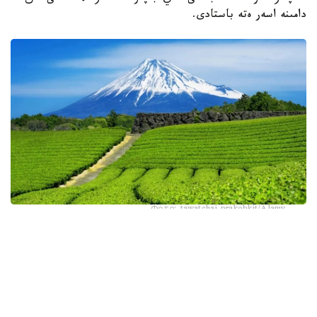
دامىنە اسەر ەتە باستادى.
Фото: tawatchai prakobkit/Alamy
اسىرەسە جازعى اپتاپ، جىلى تۇندەر جانە كوكتەمدەگى اۋا
رايىنىڭ قۇبىلمالىلىعى شاي بۇتالارىنا قوسىمشا سالماق ءتۇسىرىپ
وتىر. عالىمدار ماسەلەنى شەشۋ ءۇشىن ىستىققا ءتوزىمدى
سۇرىپتاردى گەنومدىق ادىستەرمەن ىرىكتەۋگە كىرىسكەن، دەپ