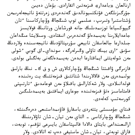
ارنالعان «باعدار» قىزمەتىن اتقارادى. بۇعان دەيىن
جۇرگىزىلگەن فۋنكتسيونالدىق گەندەردى زەرتتەۋ ناتيجەلەرىمەن
ۇشتاستىرا وتىرىپ، عىلىمي توپ شىڭجاڭ وۆچاركاسىنا ءتان
گيپوكسياعا توزىمدىلىك جانە قورشاعان ورتانىڭ قولايسىز
جاعدايلارىنا بەيىمدەلۋ گەندەرىن انىقتادى. وسىلايشا مىڭداعان
جىلدارعا جالعاسقان تابيعي سۇرىپتالۋدىڭ ناتيجەسىندە ولاردىڭ
سۋىق ءارى بيىك تاۋلى وڭىرلەرگە، سونداي-اق گوبي ءشولى
مەن شولەيتتى ايماقتارعا ابدەن بەيىمدەلگەنى بەلگىلى بولدى.
قازىرگى ۋاقىتتا شىڭجاڭ وۆچاركالارى ش و ق ك- نىڭ بارلىق
بولىمدەرى مەن قالالارىندا شتاتتىق قىزمەتتىك يت رەتىندە
قولدانىلادى. ولار شەكارالىق باقىلاۋ مەن قوعامدىق ءتارتىپتى
قامتاماسىز ەتۋ قىزمەتىندە جوعارى ايماقتىق بەيىمدىلىگىن
كورسەتىپ كەلەدى.
قىتاي جۇمىسشى يتتەردى باسقارۋ قاۋىمداستىعى دەرەگىنشە،
شىڭجاڭ وۆچاركاسى - التاي مەن تيان-شان تاۋلارىنىڭ
ارالىعىنداعى بايتاق دالادا قالىپتاسقان بايىرعى تۇقىم، توبەت،
قازاق توبەتى، تيان-شان ماستيفى دەپ تە اتالادى. ولار