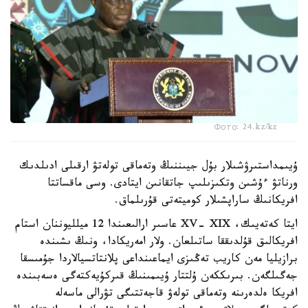
Фото: 24.kz/kz
ۇيىمداستىرۋشىلار بۇل جيىننىڭ وتەماقى تولەتۋ ارقىلى ادىلدىك
ورناتۋ ءۇشىن وتكىزىلىپ جاتقانىن ايتادى. وسى ماقساتتا
افريكانىڭ ساراپشىلار كوميتەتى قۇرىلماق.
ايتا كەتەيىك، XV- XIX عاسىر ارالىعىندا 12 ميلليوننان استام
افريكالىق قۇلدىققا ساتىلعان. ولار امەريكادا، ونىڭ ىشىندە
برازيليا مەن كاريب تەڭىزى ايماعىنداعى پلانتاتسيالاردا جۇمىسقا
جەگىلگەن. بىرىككەن ۇلتتار ۇيىمىنىڭ قىركۇيەكتەگى ەسەبىندە
افريكا ەلدەرىنە وتەماقى تولەۋ قاجەتتىگى تۋرالى ماسەلە