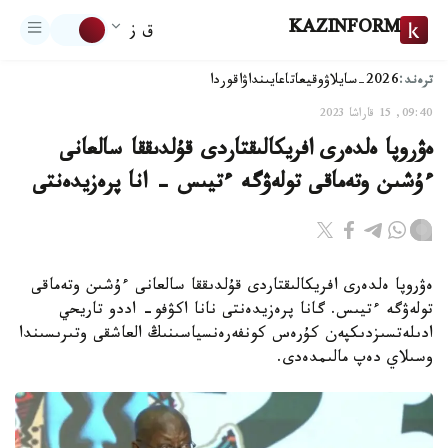
KAZINFORM
ق ز
ترەند:
2026-سايلاۋ
وقيعا
تاعايىنداۋ
اقوردا
09:40, 15 قاراشا 2023
ەۋروپا ەلدەرى افريكالىقتاردى قۇلدىققا سالعانى
ءۇشىن وتەماقى تولەۋگە ءتيىس - انا پرەزيدەنتى
ەۋروپا ەلدەرى افريكالىقتاردى قۇلدىققا سالعانى ءۇشىن وتەماقى
تولەۋگە ءتيىس. گانا پرەزيدەنتى نانا اكۋفو- اددو تاريحي
ادىلەتسىزدىكپەن كۇرەس كونفەرەنسياسىنىڭ العاشقى وتىرىسىندا
وسىلاي دەپ مالىمدەدى.