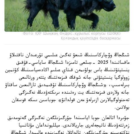
Фото: ҚХР Шыңжаң Өндіріс-құрылыс корпусы (ШӨҚК)
Қоғамдық қауіпсіздік басқармасы
شىڭجاڭ وۆچاركاسىنىڭ شىعۋ تەگىن عىلىمي تۇرعىدان ناقتىلاۋ
ماقساتىندا 2025 -جىلعى تامىزدا شىڭجاڭ ساياسي-قۇقىق
ينستيتۋتىنىڭ باس بولۋىمەن قىتاي عىلىم اكادەمياسىنىڭ كۋنمين
زوولوگيا ينستيتۋتى جانە شوقك قىزمەتتىك يتتەر ورتالىعى
بىرلەسىپ، «شىڭجاڭ وۆچاركاسىنىڭ تۇقىمدىق تازالىعىن ساقتاۋ
جانە ولاردى قىزمەتتىك يت رەتىندە ىرىكتەۋدىڭ نەگىزگى
تەحنولوگيالارىن ازىرلەۋ مەن قولدانۋ» جوباسىن ىسكە قوسقان
بولاتىن.
جۋىردا اتالعان جوبا اياسىندا جۇرگىزىلگەن نەگىزگى گەنومدىق
زەرتتەۋدىڭ ناتيجەلەرى جاريالاندى. ميلليونداعان مۋتاتسيا
نۇكتەسىنە جۇرگىزىلگەن تالداۋلار نەگىزىندە عالىمدار شىڭجاڭ