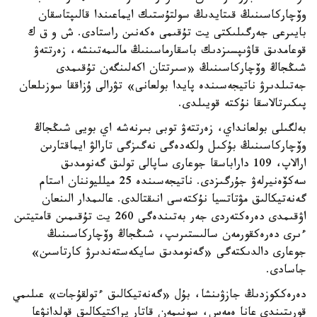
وۆچاركاسىنىڭ قىتايدىڭ سولتۇستىك ايماعىندا قالىپتاسقان
بايىرعى جەرگىلىكتى يت تۇقىمى ەكەنىن راستادى. ش و ق ك
قوعامدىق قاۋىپسىزدىك باسقارماسىنىڭ مالىمەتىنشە، زەرتتەۋ
شىڭجاڭ وۆچاركاسىنىڭ «سىرتتان اكەلىنگەن تۇقىمدى
جەتىلدىرۋ ناتيجەسىندە پايدا بولعانى» تۋرالى ۇزاققا سوزىلعان
پىكىرتالاسقا نۇكتە قويىلدى.
بەلگىلى بولعانداي، زەرتتەۋ توبى بىرنەشە اي بويى شىڭجاڭ
وۆچاركاسىنىڭ بۇكىل ولكەدەگى نەگىزگى تارالۋ ايماقتارىن
ارالاپ، 109 داراباسقا جوعارى ساپالى تولىق گەنومدىق
سەكۆەنيرلەۋ جۇرگىزدى. ناتيجەسىندە 25 ميلليوننان استام
گەنەتيكالىق مۋتاتسيا نۇكتەسى انىقتالدى. عالىمدار الىنعان
اۋقىمدى دەرەكتەردى جەر بەتىندەگى 260 يت تۇقىمىن قامتيتىن
ءىرى دەرەكقورمەن سالىستىرىپ، شىڭجاڭ وۆچاركاسىنىڭ
جوعارى دالدىكتەگى «گەنومدىق سايكەستەندىرۋ كارتاسىن»
جاسادى.
دەرەككوزدىڭ جازۋىنشا، بۇل «گەنەتيكالىق ءتولقۇجات» عىلىمي
قورىتىندى عانا ەمەس، سونىمەن قاتار پراكتيكالىق قولدانۋعا