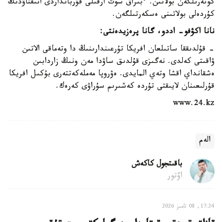
كوتەرىلگەن بولاتىن. ءبىراق سوت ارقىلى قۇربانداردى انىقتاۋدىڭ
كۇردەلى بولاتىنى ەسكەرتىلگەن.
نانا اكۋفو- اددو، گانا پرەزيدەنتى:
- قۇلدىققا ساتىلعان افريكا تۇرعىندارىنىڭ دا وتەماقى الاتىن
ۋاقىتى كەلدى. نەگىزى قۇلدىق ساۋدا مەن ونىڭ زاردابىن
ەشقانداي اقشا وتەي المايدى. ەۋروپا مەملەكەتتەرى بۇكىل افريكا
قۇرلىعىنان لايىقتى تۇردە كەشىرىم سۇراۋى كەرەك.
www.24.kz
الەم
باقىتجول كاكەش
اۆتور
17:24, 08 تامىز 2026