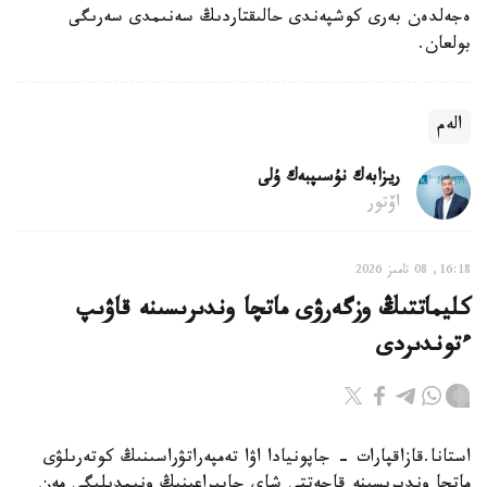
ەجەلدەن بەرى كوشپەندى حالىقتاردىڭ سەنىمدى سەرىگى
بولعان.
الەم
ريزابەك نۇسىپبەك ۇلى
اۆتور
16:18, 08 تامىز 2026
كليماتتىڭ وزگەرۋى ماتچا وندىرىسىنە قاۋىپ
ءتوندىردى
استانا.قازاقپارات - جاپونيادا اۋا تەمپەراتۋراسىنىڭ كوتەرىلۋى
ماتچا وندىرىسىنە قاجەتتى شاي جاپىراعىنىڭ ونىمدىلىگى مەن