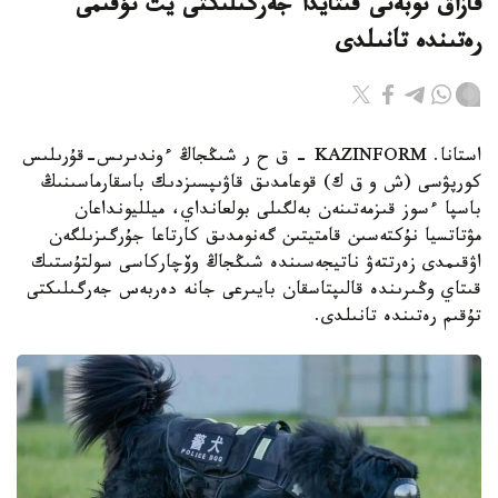
قازاق توبەتى قىتايدا جەرگىلىكتى يت تۇقىمى
رەتىندە تانىلدى
استانا. KAZINFORM – ق ح ر شىڭجاڭ ءوندىرىس-قۇرىلىس
كورپۋسى (ش و ق ك) قوعامدىق قاۋىپسىزدىك باسقارماسىنىڭ
باسپا ءسوز قىزمەتىنەن بەلگىلى بولعانداي، ميلليونداعان
مۋتاتسيا نۇكتەسىن قامتيتىن گەنومدىق كارتاعا جۇرگىزىلگەن
اۋقىمدى زەرتتەۋ ناتيجەسىندە شىڭجاڭ وۆچاركاسى سولتۇستىك
قىتاي وڭىرىندە قالىپتاسقان بايىرعى جانە دەربەس جەرگىلىكتى
تۇقىم رەتىندە تانىلدى.