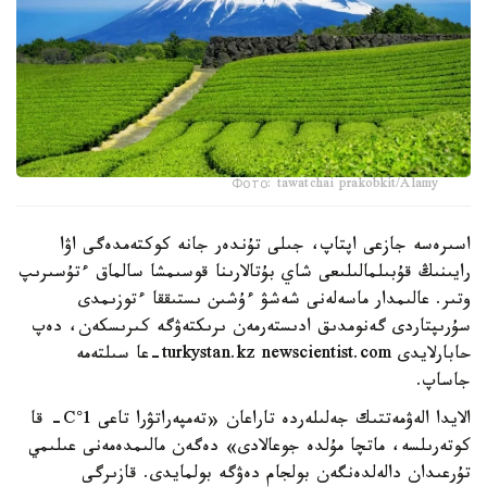
Фото: tawatchai prakobkit/Alamy
اسىرەسە جازعى اپتاپ، جىلى تۇندەر جانە كوكتەمدەگى اۋا
رايىنىڭ قۇبىلمالىلىعى شاي بۇتالارىنا قوسىمشا سالماق ءتۇسىرىپ
وتىر. عالىمدار ماسەلەنى شەشۋ ءۇشىن ىستىققا ءتوزىمدى
سۇرىپتاردى گەنومدىق ادىستەرمەن ىرىكتەۋگە كىرىسكەن، دەپ
حابارلايدى turkystan.kz newscientist.com-عا سىلتەمە
جاساپ.
الايدا الەۋمەتتىك جەلىلەردە تاراعان «تەمپەراتۋرا تاعى 1°C- قا
كوتەرىلسە، ماتچا مۇلدە جوعالادى» دەگەن مالىمدەمەنى عىلىمي
تۇرعىدان دالەلدەنگەن بولجام دەۋگە بولمايدى. قازىرگى