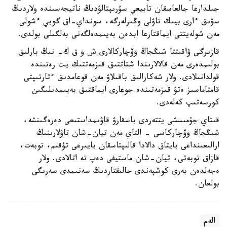
جىلدارعا جالعاسقان تابيعي سۇرىپتالۋدىڭ ناتيجەسىندە ولاردىڭ
سۋىق ءارى بيىك تاۋلى وڭىرلەرگە، سونداي-اق گوبي ءشولى
مەن شولەيتتى ايماقتارعا ابدەن بەيىمدەلگەنى بەلگىلى بولدى.
قازىرگى ۋاقىتتا شىڭجاڭ وۆچاركالارى ش و ق ك- نىڭ بارلىق
بولىمدەرى مەن قالالارىندا شتاتتىق قىزمەتتىك يت رەتىندە
قولدانىلادى. ولار شەكارالىق باقىلاۋ مەن قوعامدىق ءتارتىپتى
قامتاماسىز ەتۋ قىزمەتىندە جوعارى ايماقتىق بەيىمدىلىگىن
كورسەتىپ كەلەدى.
قىتاي جۇمىسشى يتتەردى باسقارۋ قاۋىمداستىعى دەرەگىنشە،
شىڭجاڭ وۆچاركاسى - التاي مەن تيان-شان تاۋلارىنىڭ
ارالىعىنداعى بايتاق دالادا قالىپتاسقان بايىرعى تۇقىم، توبەت،
قازاق توبەتى، تيان-شان ماستيفى دەپ تە اتالادى. ولار
ەجەلدەن بەرى كوشپەندى حالىقتاردىڭ سەنىمدى سەرىگى
بولعان.
الەم