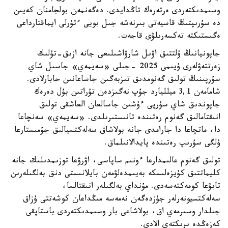
وسىمدىكتەردى ەرتەرەك تاڭدايدى. دەگەنمەن بولجامنان كەيىن
دە سۇرىپتىڭ قاسيەتى بىرنەشە جىل بويى ءتۇرلى ايماقتارداعى
ەگىستىكتە تەكسەرىلۋى قاجەت.
جاپونيانىڭ ۇلتتىق اۋىل شارۋاشىلىعى جانە ازىق-تۇلىك
زەرتتەۋلەرى ۇيىمى 2025 -جىلى «سەيمەي» جاسىل شاي
سۇرپىنىڭ تولىق گەنومدىق تىزبەگىن جاساعانىن حابارلادى.
شامامەن 3,1 ميلليارد جۇپ نەگىزدەن تۇراتىن بۇل دەرەك
جاپوندىق شاي سۇرپى ءۇشىن جاسالعان العاشقى تولىق
انىقتامالىق گەنوم رەتىندە تانىستىرىلدى. «سەيمەي» سەنچاعا
دا، ماتچاعا دا جارامدى جانە بولاشاق سەلەكتسيالىق جۇمىستارعا
ۇلگى سۇرىپ رەتىندە پايدالانىلماق.
تولىق گەنوم عالىمدارعا ءونىم ساپاسى، اۋرۋعا توزىمدىلىك جانە
كليماتتىق كۇيزەلىسكە بەيىمدەلۋمەن بايلانىستى دنق بەلگىلەرىن
تابۋعا كومەكتەسەدى. مۇنداي بەلگىلەر انىقتالسا،
سەلەكتسيونەرلەر جۇزدەگەن نەمەسە مىڭداعان كوشەتتى ۇزاق
جىلدار وسىرمەي اق، بولاشاعى بار وسىمدىكتەردى باستاپقى
كەزەڭدە ىرىكتەي الادى.