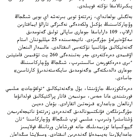
پىكىرتالاسقا نۇكتە قويىلدى.
بەلگىلى بولعانداي، زەرتتەۋ توبى بىرنەشە اي بويى شىڭجاڭ
وۆچاركاسىنىڭ بۇكىل ولكەدەگى نەگىزگى تارالۋ ايماقتارىن
ارالاپ، 109 داراباسقا جوعارى ساپالى تولىق گەنومدىق
سەكۆەنيرلەۋ جۇرگىزدى. ناتيجەسىندە 25 ميلليوننان استام
گەنەتيكالىق مۋتاتسيا نۇكتەسى انىقتالدى. عالىمدار الىنعان
اۋقىمدى دەرەكتەردى جەر بەتىندەگى 260 يت تۇقىمىن قامتيتىن
ءىرى دەرەكقورمەن سالىستىرىپ، شىڭجاڭ وۆچاركاسىنىڭ
جوعارى دالدىكتەگى «گەنومدىق سايكەستەندىرۋ كارتاسىن»
جاسادى.
دەرەككوزدىڭ جازۋىنشا، بۇل «گەنەتيكالىق ءتولقۇجات» عىلىمي
قورىتىندى عانا ەمەس، سونىمەن قاتار پراكتيكالىق قولدانۋعا
ارنالعان «باعدار» قىزمەتىن اتقارادى. بۇعان دەيىن
جۇرگىزىلگەن فۋنكتسيونالدىق گەندەردى زەرتتەۋ ناتيجەلەرىمەن
ۇشتاستىرا وتىرىپ، عىلىمي توپ شىڭجاڭ وۆچاركاسىنا ءتان
گيپوكسياعا توزىمدىلىك جانە قورشاعان ورتانىڭ قولايسىز
جاعدايلارىنا بەيىمدەلۋ گەندەرىن انىقتادى. وسىلايشا مىڭداعان