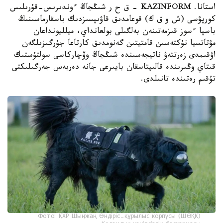
استانا. KAZINFORM – ق ح ر شىڭجاڭ ءوندىرىس-قۇرىلىس
كورپۋسى (ش و ق ك) قوعامدىق قاۋىپسىزدىك باسقارماسىنىڭ
باسپا ءسوز قىزمەتىنەن بەلگىلى بولعانداي، ميلليونداعان
مۋتاتسيا نۇكتەسىن قامتيتىن گەنومدىق كارتاعا جۇرگىزىلگەن
اۋقىمدى زەرتتەۋ ناتيجەسىندە شىڭجاڭ وۆچاركاسى سولتۇستىك
قىتاي وڭىرىندە قالىپتاسقان بايىرعى جانە دەربەس جەرگىلىكتى
تۇقىم رەتىندە تانىلدى.
Фото: ҚХР Шыңжаң Өндіріс-құрылыс корпусы (ШӨҚК)