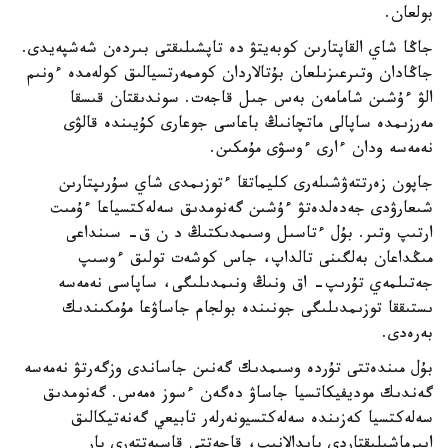
بولعان.
جاڭا شاي القاپتارىن كوبەيتۋ دە تاپشىلىقتى بىردەن شەشپەيدى.
جاڭادان وتىرعىزىلعان بۇتالاردان كوممەرتسيالىق كولەمدە ءونىم
الۋ ءۇشىن شامامەن بەس جىل قاجەت. سوندىقتان قىسقا
مەرزىمدە ساپالى ماتچانىڭ باعاسى جوعارى كۇيىندە قالۋى
نەمەسە ودان ءارى ءوسۋى مۇمكىن.
جاپون زەرتتەۋشىلەرى كليماتقا ءتوزىمدى شاي سۇرىپتارىن
شىعارۋدى جەدەلدەتۋ ءۇشىن گەنومدىق سەلەكتسياعا ءۇمىت
ارتىپ وتىر. بۇل ءتاسىل وسىمدىكتىڭ د ن ق- سىنداعى
مىڭداعان بەلگىنى تالداپ، جاس كوشەت تولىق ءوسىپ
جەتىلمەي تۇرىپ- اق ونىڭ ونىمدىلىگى، ساپاسى نەمەسە
ىستىققا توزىمدىلىگى جونىندە بولجام جاساۋعا مۇمكىندىك
بەرەدى.
بۇل مىندەتتى تۇردە وسىمدىك گەنىن جاساندى وزگەرتۋ نەمەسە
گەندىك موديفيكاتسيا جاساۋ دەگەن ءسوز ەمەس. گەنومدىق
سەلەكتسيا كەزىندە سەلەكتسيونەرلەر تابيعي گەنەتيكالىق
ايىرماشىلىقتاردى پايدالانىپ، قاجەتتى قاسيەتتەرى بار