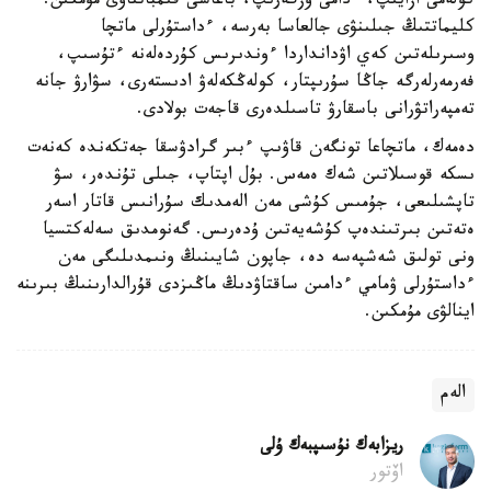
كولەمى ازايىپ، ءدامى وزگەرىپ، باعاسى قىمباتتاۋى مۇمكىن.
كليماتتىڭ جىلىنۋى جالعاسا بەرسە، ءداستۇرلى ماتچا
وسىرىلەتىن كەي اۋدانداردا ءوندىرىس كۇردەلەنە ءتۇسىپ،
فەرمەرلەرگە جاڭا سۇرىپتار، كولەڭكەلەۋ ادىستەرى، سۋارۋ جانە
تەمپەراتۋرانى باسقارۋ تاسىلدەرى قاجەت بولادى.
دەمەك، ماتچاعا تونگەن قاۋىپ ءبىر گرادۋسقا جەتكەندە كەنەت
ىسكە قوسىلاتىن شەك ەمەس. بۇل اپتاپ، جىلى تۇندەر، سۋ
تاپشىلىعى، جۇمىس كۇشى مەن الەمدىك سۇرانىس قاتار اسەر
ەتەتىن بىرتىندەپ كۇشەيەتىن ۇدەرىس. گەنومدىق سەلەكتسيا
ونى تولىق شەشپەسە دە، جاپون شايىنىڭ ونىمدىلىگى مەن
ءداستۇرلى ۋمامي ءدامىن ساقتاۋدىڭ ماڭىزدى قۇرالدارىنىڭ بىرىنە
اينالۋى مۇمكىن.
الەم
ريزابەك نۇسىپبەك ۇلى
اۆتور