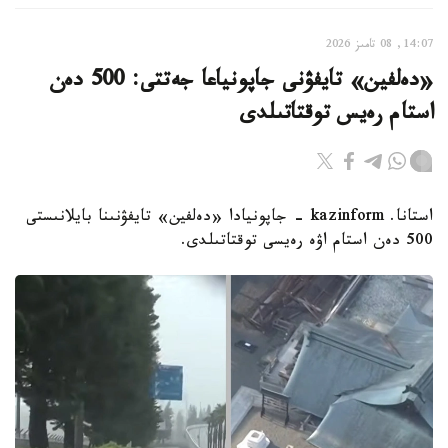
14:07, 08 تامىز 2026
«دەلفين» تايفۋنى جاپونياعا جەتتى: 500 دەن
استام رەيس توقتاتىلدى
استانا. kazinform - جاپونيادا «دەلفين» تايفۋنىنا بايلانىستى
500 دەن استام اۋە رەيسى توقتاتىلدى.