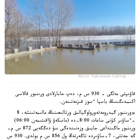
Фото: Ғайсағали Сейтақ
قاۋىپتى بەلگى - 930 س م، دەپ حابارلادى ورىنبور قالاسى
اكىمدىگىنىڭ باسپا ءسوز قىزمەتىنەن.
«ورىنبور گيدرومەتەورولوگيالىق ورتالىعىنىڭ مالىمەتىنشە، 8
-ءساۋىر كۇنى ساعات 8:00-دە (ماسكەۋ ۋاقىتىمەن 06:00)
ورىنبور ماڭىنداعى جايىق وزەنىندەگى سۋ دەڭگەيى 872 س م-
گە جەتتى، 7-ساۋىردە تاڭەرتەڭ ول 856 س م بولدى. 930 س