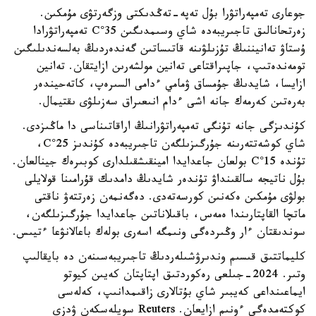
جوعارى تەمپەراتۋرا بۇل تەپە-تەڭدىكتى وزگەرتۋى مۇمكىن.
زەرتحانالىق تاجىريبەدە شاي وسىمدىگىن 35°C تەمپەراتۋرادا
ۇستاۋ تەانيننىڭ تۇزىلۋىنە قاتىساتىن گەندەردىڭ بەلسەندىلىگىن
تومەندەتىپ، جاپىراقتاعى تەانين مولشەرىن ازايتقان. تەانين
ازايسا، شايدىڭ جۇمساق ۋمامي ءدامى السىرەپ، كاتەحيندەر
بەرەتىن كەرمەك جانە اشى ءدام انىعىراق سەزىلۋى ىقتيمال.
كۇندىزگى جانە تۇنگى تەمپەراتۋرانىڭ اراقاتىناسى دا ماڭىزدى.
شاي كوشەتتەرىنە جۇرگىزىلگەن تاجىريبەدە كۇندىز 25°C،
تۇندە 15°C بولعان جاعدايدا امينقىشقىلدارى كوبىرەك جينالعان.
بۇل ناتيجە سالقىنداۋ تۇندەر شايدىڭ دامدىك قۇرامىنا قولايلى
بولۋى مۇمكىن ەكەنىن كورسەتەدى. دەگەنمەن زەرتتەۋ ناقتى
ماتچا القاپتارىندا ەمەس، باقىلاناتىن جاعدايدا جۇرگىزىلگەن،
سوندىقتان ءار وڭىردەگى ونىمگە اسەرى بولەك باعالانۋعا ءتيىس.
كليماتتىق قىسىم وندىرۋشىلەردىڭ تاجىريبەسىنەن دە بايقالىپ
وتىر. 2024-جىلعى رەكوردتىق اپتاپتان كەيىن كيوتو
ايماعىنداعى كەيبىر شاي بۇتالارى زاقىمدانىپ، كەلەسى
كوكتەمدەگى ءونىم ازايعان. Reuters سويلەسكەن ۋدزي