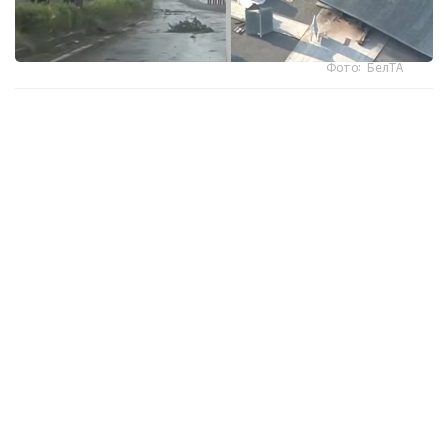
Фото: БелТА
ەلدىڭ وڭتۇستىگىندەگى ارالداردا دۇكەندەر مەن كاسىپورىندار
جابىلىپ، 9 اۆتوكولىك زاۋىتى جۇمىسىن ۋاقىتشا توقتاتتى، دەپ
حابارلايدى «مير 24».
جاپونيا مەتەورولوگيالىق اگەنتتىگىنىڭ مالىمەتىنشە، وكيناۆا
ارالىنىڭ سولتۇستىگىندە جەلدىڭ جىلدامدىعى ساعاتىنا 200
شاقىرىمعا جەتەدى. كوشەلەردە جول بەلگىلەرى مەن اعاش
بۇتاقتارى ۇشىپ جاتىر. كاگوسيما جانە وكيناۆا پرەفەكتۋرالارىندا
260 مىڭعا جۋىق تۇرعىندى ەۆاكۋاتسيالاۋ جاريالانىپ، ۋاقىتشا
ورنالاستىرۋ پۋنكتتەرى دايىندالدى.
بيلىك وكىلدەرىنىڭ حابارلاۋىنشا، قاتتى جەلدىڭ سالدارىنان 70
جاستاعى ءۇش ادام جەڭىل جاراقات العان.
ناحا اۋەجايى جۇما كۇنى جابىلىپ، اۋەجايدان ۇشاتىن جانە