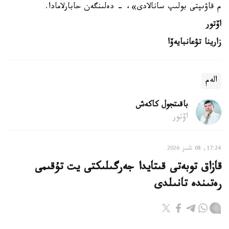
م قاۋىپتى بولىپ سانالادى»، - دەلىنگەن حابارلامادا.
اۆتور
زارينا تۋعانبايەۆا
الەم
باقىتجول كاكەش
اۆتور
17:24, 08 تامىز 2026
قازاق توبەتى قىتايدا جەرگىلىكتى يت تۇقىمى
رەتىندە تانىلدى