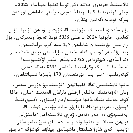
قالاسىنىڭ فەرمەرى ادەتتە ەكى توننا تەنچا جيناسا، 2025-
جىلى ءونىمىنىڭ 1,5 تونناعا دەيىن، ياعني شامامەن تورتتەن
بىرگە تومەندەگەنىن ايتقان.
بۇل جاعداي الەمدىك سۇرانىستىڭ كۇرت وسۋىمەن تۇسپا-تۇس
كەلدى. جاپونيا 2024 -جىلى 5336 توننا تەنچا وندىرگەن. بۇل
ون جىل بۇرىنعىدان شامامەن 2,7 ەسە كوپ بولعانىمەن،
وندىرۋشىلەر ءوسىپ كەلە جاتقان سۇرانىستى تولىق قامتاماسىز
ەتە المادى. كيوتوداعى 2025-جىلعى مامىر اۋكتسيونىندا
تەنچانىڭ ءبىر كيلوگرامىنىڭ باعاسى 8235 يەنگە دەيىن
كوتەرىلىپ، ءبىر جىل بۇرىنعىدان 170 پايىزعا قىمباتتاعان.
ماتچا تاپشىلىعىن تەك كليماتپەن ءتۇسىندىرۋ دۇرىس ەمەس.
وعان الەۋمەتتىك جەلىلەر ارقىلى تاراعان الەمدىك ءسان، جاڭا
كوفە جەلىلەرىنىڭ ماتچا سۋسىندارىن ۇسىنۋى، ەكسپورتتىڭ
ءوسۋى، فەرمەرلەردىڭ قارتايۋى جانە جۇمىس كۇشىنىڭ
جەتىسپەۋى دە اسەر ەتەدى. ۋدزي قالاسىنداعى ءداستۇرلى
قولمەن جينالاتىن تەنچا وندىرىسىندە شاي تەرۋشىلەر سانى
ازايىپ، كەي شارۋاشىلىقتار ماشينالىق جيناۋعا كوشۋگە ءماجبۇر