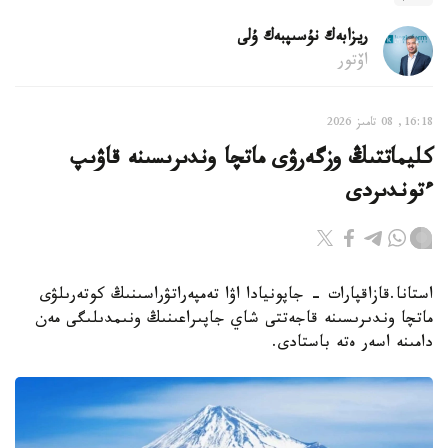
ريزابەك نۇسىپبەك ۇلى
اۆتور
16:18, 08 تامىز 2026
كليماتتىڭ وزگەرۋى ماتچا وندىرىسىنە قاۋىپ
ءتوندىردى
استانا.قازاقپارات - جاپونيادا اۋا تەمپەراتۋراسىنىڭ كوتەرىلۋى
ماتچا وندىرىسىنە قاجەتتى شاي جاپىراعىنىڭ ونىمدىلىگى مەن
دامىنە اسەر ەتە باستادى.