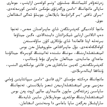
زەرتتەۋلەر كليماتتىڭ جىلىنۋى ءونىم كولەمىن ازايتىپ، جوعارى
ساپالى ماتچانىڭ ءدامىن وزگەرتۋى مۇمكىن ەكەنىن كورسەتەدى.
ءبىراق ناقتى ءبىر گرادۋسقا بايلانعان جويىلۋ شەگى انىقتالعان
جوق.
ماتچا كادىمگى كەپتىرىلگەن شاي جاپىراعىنان ەمەس، تەنچا
دەپ اتالاتىن ارنايى شيكىزاتتان دايىندالادى. ەگىن جيناۋعا
بىرنەشە اپتا قالعاندا شاي بۇتالارى كۇن ساۋلەسىنەن
كولەڭكەلەنەدى. بۇل جاپىراقتاعى حلوروفيلل مەن بوس
امينقىشقىلدارىنىڭ، سونىڭ ىشىندە تەانيننىڭ كوبىرەك جينالۋىنا
جاعداي جاسايدى. جينالعان جاپىراق بۋعا ۇستالىپ،
كەپتىرىلگەننەن كەيىن ساباقتارى مەن قاتتى بولىكتەرى الىنىپ،
ۇنتاققا اينالدىرىلادى.
ماتچانىڭ ەرەكشە جۇمساق ءارى قانىق ءدامىن سيپاتتايتىن ۋمامي
سەزىمى بوس امينقىشقىلدارىمەن تىعىز بايلانىستى. تەنچانىڭ
ساپاسىن زەرتتەگەن جاپون عالىمدارى جالپى ازوت پەن بوس
امينقىشقىلدارىنىڭ مولشەرى جوعارىلاعان سايىن شايدىڭ
ساراپشىلار بەرگەن ساپا باعاسى دا وسەتىنىن انىقتاعان.