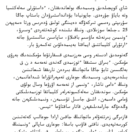
شاي كوپجىلدىق وسىمدىك بولعاندىقتان، ءداستۇرلى سەلەكتسيا
وتە باياۋ جۇرەدى. جاپونيادا بۋدانداستىرۋدان باستاپ جاڭا
سۇرىپتى رەسمي تىركەۋگە دەيىنگى تولىق ۇدەرىس ورتا ەسەپپەن
25 -جىلعا سوزىلادى. ونىڭ ىشىندە كوشەتتەردى ءوسىرۋ،
ءونىمىن بىرنەشە ماۋسىم باقىلاۋ، ساپاسىن سالىستىرۋ جانە
ءارتۇرلى كليماتتىق ايماقتا بەيىمدەلۋىن تەكسەرۋ بار.
گەنومدىق ادىستەر وسى مەرزىمدى قىسقارتۋعا مۇمكىندىك بەرۋى
مۇمكىن. ءبىراق ىستىققا ءتوزىمدى گەندى نەمەسە د ن ق
بەلگىسىن تابۋ جاڭا ماتچانىڭ بىردەن نارىققا شىعاتىنىن
بىلدىرمەيدى. وسىمدىك جوعارى تەمپەراتۋراعا شىداعانىمەن،
ونىڭ ءدامى ناشار، ءونىمى از نەمەسە اۋرۋعا وسال بولۋى
مۇمكىن. سوندىقتان سەلەكسيونەرلەر كليماتقا توزىمدىلىكتى
ۋمامي دامىمەن، اشىق جاسىل تۇسىمەن، ونىمدىلىكپەن جانە
وڭدەۋگە جارامدىلىقپەن قاتار ساقتاۋعا ءتيىس.
قازىرگى زەرتتەۋلەر ماتچانىڭ جاقىن ارادا جوعالىپ كەتەتىنىن
كورسەتپەيدى. ناقتى قاۋىپ باسقا: جوعارى ساپالى ءونىمنىڭ