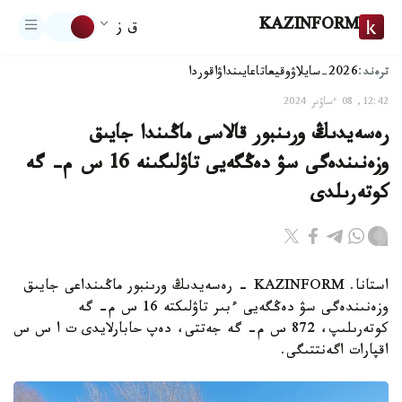
KAZINFORM
ق ز
ترەند:
2026-سايلاۋ
وقيعا
تاعايىنداۋ
اقوردا
12:42, 08 ءساۋىر 2024
رەسەيدىڭ ورىنبور قالاسى ماڭىندا جايىق
وزەنىندەگى سۋ دەڭگەيى تاۋلىگىنە 16 س م- گە
كوتەرىلدى
استانا. KAZINFORM - رەسەيدىڭ ورىنبور ماڭىنداعى جايىق
وزەنىندەگى سۋ دەڭگەيى ءبىر تاۋلىكتە 16 س م- گە
كوتەرىلىپ، 872 س م- گە جەتتى، دەپ حابارلايدى ت ا س س
اقپارات اگەنتتىگى.