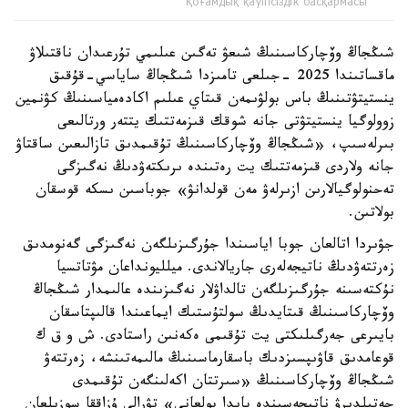
Қоғамдық қауіпсіздік басқармасы
شىڭجاڭ وۆچاركاسىنىڭ شىعۋ تەگىن عىلىمي تۇرعىدان ناقتىلاۋ
ماقساتىندا 2025 -جىلعى تامىزدا شىڭجاڭ ساياسي-قۇقىق
ينستيتۋتىنىڭ باس بولۋىمەن قىتاي عىلىم اكادەمياسىنىڭ كۋنمين
زوولوگيا ينستيتۋتى جانە شوقك قىزمەتتىك يتتەر ورتالىعى
بىرلەسىپ، «شىڭجاڭ وۆچاركاسىنىڭ تۇقىمدىق تازالىعىن ساقتاۋ
جانە ولاردى قىزمەتتىك يت رەتىندە ىرىكتەۋدىڭ نەگىزگى
تەحنولوگيالارىن ازىرلەۋ مەن قولدانۋ» جوباسىن ىسكە قوسقان
بولاتىن.
جۋىردا اتالعان جوبا اياسىندا جۇرگىزىلگەن نەگىزگى گەنومدىق
زەرتتەۋدىڭ ناتيجەلەرى جاريالاندى. ميلليونداعان مۋتاتسيا
نۇكتەسىنە جۇرگىزىلگەن تالداۋلار نەگىزىندە عالىمدار شىڭجاڭ
وۆچاركاسىنىڭ قىتايدىڭ سولتۇستىك ايماعىندا قالىپتاسقان
بايىرعى جەرگىلىكتى يت تۇقىمى ەكەنىن راستادى. ش و ق ك
قوعامدىق قاۋىپسىزدىك باسقارماسىنىڭ مالىمەتىنشە، زەرتتەۋ
شىڭجاڭ وۆچاركاسىنىڭ «سىرتتان اكەلىنگەن تۇقىمدى
جەتىلدىرۋ ناتيجەسىندە پايدا بولعانى» تۋرالى ۇزاققا سوزىلعان