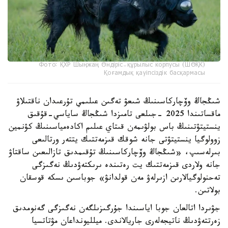
Фото: ҚХР Шыңжаң Өндіріс-құрылыс корпусы (ШӨҚК)
Қоғамдық қауіпсіздік басқармасы
شىڭجاڭ وۆچاركاسىنىڭ شىعۋ تەگىن عىلىمي تۇرعىدان ناقتىلاۋ
ماقساتىندا 2025 -جىلعى تامىزدا شىڭجاڭ ساياسي-قۇقىق
ينستيتۋتىنىڭ باس بولۋىمەن قىتاي عىلىم اكادەمياسىنىڭ كۋنمين
زوولوگيا ينستيتۋتى جانە شوقك قىزمەتتىك يتتەر ورتالىعى
بىرلەسىپ، «شىڭجاڭ وۆچاركاسىنىڭ تۇقىمدىق تازالىعىن ساقتاۋ
جانە ولاردى قىزمەتتىك يت رەتىندە ىرىكتەۋدىڭ نەگىزگى
تەحنولوگيالارىن ازىرلەۋ مەن قولدانۋ» جوباسىن ىسكە قوسقان
بولاتىن.
جۋىردا اتالعان جوبا اياسىندا جۇرگىزىلگەن نەگىزگى گەنومدىق
زەرتتەۋدىڭ ناتيجەلەرى جاريالاندى. ميلليونداعان مۋتاتسيا