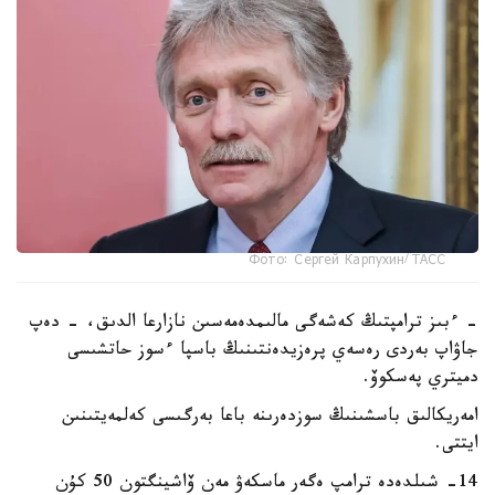
Фото: Сергей Карпухин/ ТАСС
- ءبىز ترامپتىڭ كەشەگى مالىمدەمەسىن نازارعا الدىق، - دەپ
جاۋاپ بەردى رەسەي پرەزيدەنتىنىڭ باسپا ءسوز حاتشىسى
دميتري پەسكوۆ.
امەريكالىق باسشىنىڭ سوزدەرىنە باعا بەرگىسى كەلمەيتىنىن
ايتتى.
14- شىلدەدە ترامپ ەگەر ماسكەۋ مەن ۆاشينگتون 50 كۇن