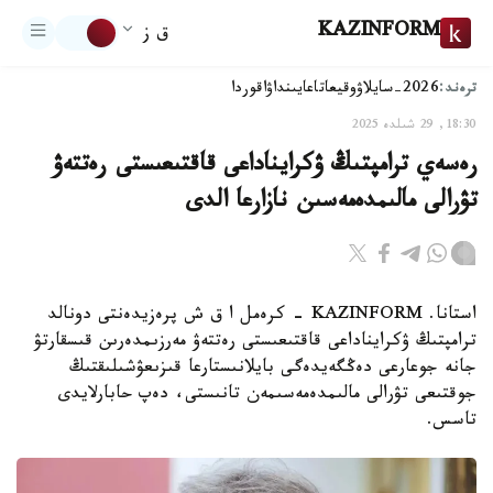
KAZINFORM
ق ز
ترەند:
2026-سايلاۋ
وقيعا
تاعايىنداۋ
اقوردا
18:30, 29 شىلدە 2025
رەسەي ترامپتىڭ ۋكرايناداعى قاقتىعىستى رەتتەۋ
تۋرالى مالىمدەمەسىن نازارعا الدى
استانا. KAZINFORM - كرەمل ا ق ش پرەزيدەنتى دونالد
ترامپتىڭ ۋكرايناداعى قاقتىعىستى رەتتەۋ مەرزىمدەرىن قىسقارتۋ
جانە جوعارعى دەڭگەيدەگى بايلانىستارعا قىزىعۋشىلىقتىڭ
جوقتىعى تۋرالى مالىمدەمەسىمەن تانىستى، دەپ حابارلايدى
تاسس.