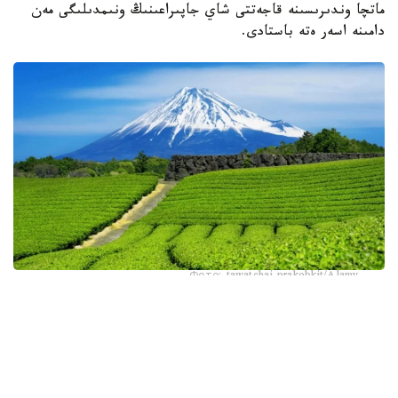
ماتچا وندىرىسىنە قاجەتتى شاي جاپىراعىنىڭ ونىمدىلىگى مەن
دامىنە اسەر ەتە باستادى.
Фото: tawatchai prakobkit/Alamy
اسىرەسە جازعى اپتاپ، جىلى تۇندەر جانە كوكتەمدەگى اۋا
رايىنىڭ قۇبىلمالىلىعى شاي بۇتالارىنا قوسىمشا سالماق ءتۇسىرىپ
وتىر. عالىمدار ماسەلەنى شەشۋ ءۇشىن ىستىققا ءتوزىمدى
سۇرىپتاردى گەنومدىق ادىستەرمەن ىرىكتەۋگە كىرىسكەن، دەپ