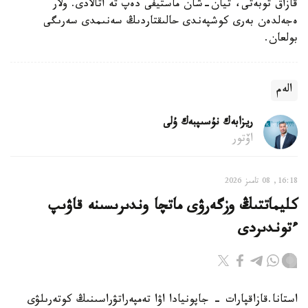
قازاق توبەتى، تيان-شان ماستيفى دەپ تە اتالادى. ولار
ەجەلدەن بەرى كوشپەندى حالىقتاردىڭ سەنىمدى سەرىگى
بولعان.
الەم
ريزابەك نۇسىپبەك ۇلى
اۆتور
16:18, 08 تامىز 2026
كليماتتىڭ وزگەرۋى ماتچا وندىرىسىنە قاۋىپ
ءتوندىردى
استانا.قازاقپارات - جاپونيادا اۋا تەمپەراتۋراسىنىڭ كوتەرىلۋى