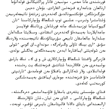
قورىتىندى عانا ەمەس، سونىمەن قاتار پراكتيكالىق قولدانۋعا
ارنالعان «باعدار» قىزمەتىن اتقارادى. بۇعان دەيىن
جۇرگىزىلگەن فۋنكتسيونالدىق گەندەردى زەرتتەۋ ناتيجەلەرىمەن
ۇشتاستىرا وتىرىپ، عىلىمي توپ شىڭجاڭ وۆچاركاسىنا ءتان
گيپوكسياعا توزىمدىلىك جانە قورشاعان ورتانىڭ قولايسىز
جاعدايلارىنا بەيىمدەلۋ گەندەرىن انىقتادى. وسىلايشا مىڭداعان
جىلدارعا جالعاسقان تابيعي سۇرىپتالۋدىڭ ناتيجەسىندە ولاردىڭ
سۋىق ءارى بيىك تاۋلى وڭىرلەرگە، سونداي-اق گوبي ءشولى
مەن شولەيتتى ايماقتارعا ابدەن بەيىمدەلگەنى بەلگىلى بولدى.
قازىرگى ۋاقىتتا شىڭجاڭ وۆچاركالارى ش و ق ك- نىڭ بارلىق
بولىمدەرى مەن قالالارىندا شتاتتىق قىزمەتتىك يت رەتىندە
قولدانىلادى. ولار شەكارالىق باقىلاۋ مەن قوعامدىق ءتارتىپتى
قامتاماسىز ەتۋ قىزمەتىندە جوعارى ايماقتىق بەيىمدىلىگىن
كورسەتىپ كەلەدى.
قىتاي جۇمىسشى يتتەردى باسقارۋ قاۋىمداستىعى دەرەگىنشە،
شىڭجاڭ وۆچاركاسى - التاي مەن تيان-شان تاۋلارىنىڭ
ارالىعىنداعى بايتاق دالادا قالىپتاسقان بايىرعى تۇقىم، توبەت،