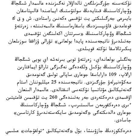
نۇكتەسىنە جۇرگىزىلگەن تالداۋلار نەگىزىندە عالىمدار شىڭجاڭ
وۆچاركاسىنىڭ قىتايدىڭ سولتۇستىك ايماعىندا قالىپتاسقان
بايىرعى جەرگىلىكتى يت تۇقىمى ەكەنىن راستادى. ش و ق ك
قوعامدىق قاۋىپسىزدىك باسقارماسىنىڭ مالىمەتىنشە، زەرتتەۋ
شىڭجاڭ وۆچاركاسىنىڭ «سىرتتان اكەلىنگەن تۇقىمدى
جەتىلدىرۋ ناتيجەسىندە پايدا بولعانى» تۋرالى ۇزاققا سوزىلعان
پىكىرتالاسقا نۇكتە قويىلدى.
بەلگىلى بولعانداي، زەرتتەۋ توبى بىرنەشە اي بويى شىڭجاڭ
وۆچاركاسىنىڭ بۇكىل ولكەدەگى نەگىزگى تارالۋ ايماقتارىن
ارالاپ، 109 داراباسقا جوعارى ساپالى تولىق گەنومدىق
سەكۆەنيرلەۋ جۇرگىزدى. ناتيجەسىندە 25 ميلليوننان استام
گەنەتيكالىق مۋتاتسيا نۇكتەسى انىقتالدى. عالىمدار الىنعان
اۋقىمدى دەرەكتەردى جەر بەتىندەگى 260 يت تۇقىمىن قامتيتىن
ءىرى دەرەكقورمەن سالىستىرىپ، شىڭجاڭ وۆچاركاسىنىڭ
جوعارى دالدىكتەگى «گەنومدىق سايكەستەندىرۋ كارتاسىن»
جاسادى.
دەرەككوزدىڭ جازۋىنشا، بۇل «گەنەتيكالىق ءتولقۇجات» عىلىمي