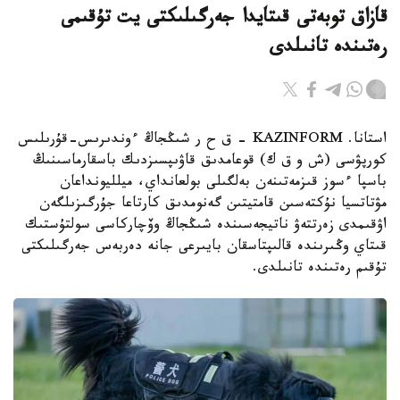
قازاق توبەتى قىتايدا جەرگىلىكتى يت تۇقىمى
رەتىندە تانىلدى
استانا. KAZINFORM – ق ح ر شىڭجاڭ ءوندىرىس-قۇرىلىس
كورپۋسى (ش و ق ك) قوعامدىق قاۋىپسىزدىك باسقارماسىنىڭ
باسپا ءسوز قىزمەتىنەن بەلگىلى بولعانداي، ميلليونداعان
مۋتاتسيا نۇكتەسىن قامتيتىن گەنومدىق كارتاعا جۇرگىزىلگەن
اۋقىمدى زەرتتەۋ ناتيجەسىندە شىڭجاڭ وۆچاركاسى سولتۇستىك
قىتاي وڭىرىندە قالىپتاسقان بايىرعى جانە دەربەس جەرگىلىكتى
تۇقىم رەتىندە تانىلدى.