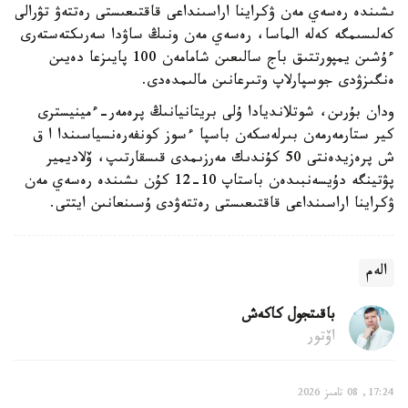
ىشىندە رەسەي مەن ۋكراينا اراسىنداعى قاقتىعىستى رەتتەۋ تۋرالى
كەلىسىمگە كەلە الماسا، رەسەي مەن ونىڭ ساۋدا سەرىكتەستەرى
ءۇشىن يمپورتتىق باج سالىعىن شامامەن 100 پايىزعا دەيىن
ەنگىزۋدى جوسپارلاپ وتىرعانىن مالىمدەدى.
ودان بۇرىن، شوتلانديادا ۇلى بريتانيانىڭ پرەمەر-ءمينيسترى
كير ستارمەرمەن بىرلەسكەن باسپا ءسوز كونفەرەنسياسىندا ا ق
ش پرەزيدەنتى 50 كۇندىك مەرزىمدى قىسقارتىپ، ۆلاديمير
پۋتينگە دۇيسەنبىدەن باستاپ 10-12 كۇن ىشىندە رەسەي مەن
ۋكراينا اراسىنداعى قاقتىعىستى رەتتەۋدى ۇسىنعانىن ايتتى.
الەم
باقىتجول كاكەش
اۆتور
17:24, 08 تامىز 2026