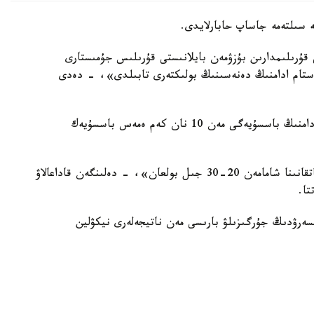
قۇرىلىمدارىن بۇزۋمەن بايلانىستى قۇرىلىس جۇمىستارى
بۇرىن مەيرامحانا بولعان جەردەن 10 نان استام ادامنىڭ دەنەسىنىڭ بولىكتەرى تابىلدى»، - دەدى
ماسكەۋ پروكۋراتۋراسىنىڭ مالىمەتتەرى بويىنشا، 10 ادامنىڭ باسسۇيەگى مەن 10 نان كەم ەمەس باسسۇيەك
«الدىن الا مالىمەتتەر بويىنشا، دەنە بولىكتەرىنىڭ جاتقانىنا شامامەن 20-30 جىل بولعان»، - دەلىنگەن قاداعالاۋ
تا.
ەرۋدىڭ جۇرگىزىلۋ بارىسى مەن ناتيجەلەرى نيكۋلين