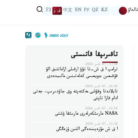
الداۋ
KZ
QZ
РУ
EN
中文
ق ز
ЎЗ
تاقىرىپقا قاتىستى
17:08, 07 تامىز 2026
ترامپ ا ق ش-تا تۋۋ ارقىلى ازاماتتىق الۋ
قۇقىعىن جويعىسى كەلەتىنىن مالىمدەدى
16:30, 07 تامىز 2026
تايلاندتا وقۋشى مەكتەپتە وق جاۋدىرىپ، جەتى
ادام قازا تاپتى
13:24, 07 تامىز 2026
NASA عارىشكەرلەرى عارىشقا ۇشتى
11:25, 07 تامىز 2026
ا ق ش مۋزەيىندەگى التىن ۇزەڭگى