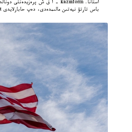
استانا. kazinform - ا ق ش پرەزيدەن
باس تارتۋ نيەتىن مالىمدەدى، دەپ حابارلايدى Report.