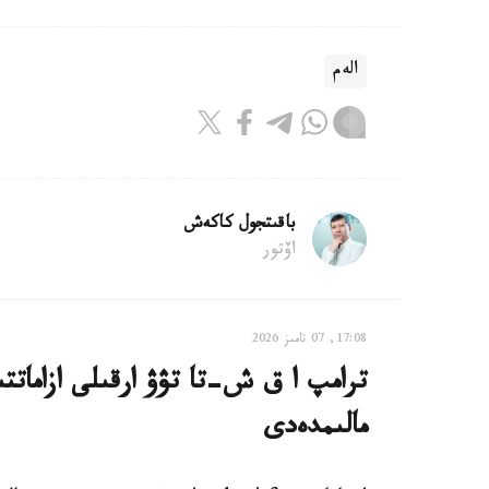
الەم
باقىتجول كاكەش
اۆتور
17:08, 07 تامىز 2026
ترامپ ا ق ش-تا تۋۋ ارقىلى ازاماتت
مالىمدەدى