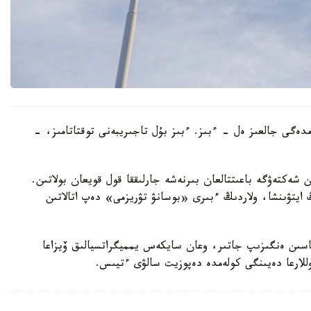
ەمدەگى جالعىز ەل - ءبىز. ءبىز بۇل تاجىريبەنى توقتاتامىز، -
ن شەكتەۋگە باعىتتالعان بىرنەشە جارلىققا قول قويعان بولاتىن.
ايتۋىنشا، ولاردىڭ ءبىرى «بوسانۋ تۋريزمى» دەپ اتالاتىن
ماسىن ەنگىزىپ جاتىر، وعان سايكەس يمميگراتسيالىق ۆيزاعا