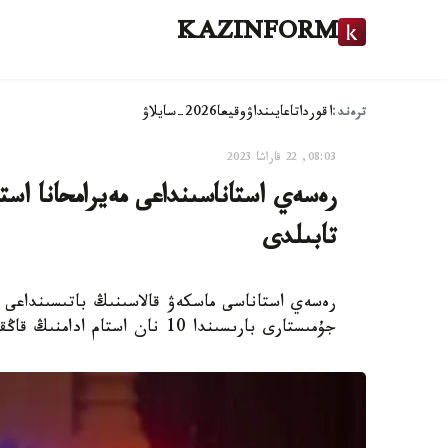
KAZINFORM
ترەند:
اقوردا
تاعايىنداۋ
وقيعا
2026-سايلاۋ
08:03, 22 قاراشا 2023
تابىلدى
جۇمىستارى بارىسىندا 10 نان استام ادامنىڭ قاڭقاسىنىڭ بولىكتەرى تابىلدى.