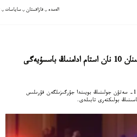
الەمدە
قازاقستان
ساياسات
ت
رەسەي استاناسىنداعى مەيرامحانا استىنان 10 نان استام ادامنىڭ باسسۇيەگى
رەسەي استاناسى ماسكەۋ قالاسىنىڭ باتىسىنداعى 1- سەتۋن جولىنىڭ بويىندا جۇرگىزىلگەن قۇرىلىس