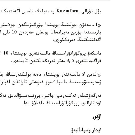
بۇل تۋرالى Kazinform رەسەيلىك تاسس اگەنتتىگىنە سىلتەمە جاساپ حابارلايدى.
«1-سەتۋن جولىنىڭ بويىندا جۇرگىزىلگەن جولاستى 
بارىسىندا 
اگەنتتىكتىڭ دەرەككوزى.
فراگمەنتتەرى 3,5 مەتر تەرەڭدىكتەن تابىلدى.
ۆەدومستۆوسىنىڭ باسپا ءسوز قىزمەتى تاراتقان اقپارات
تەرگەۋشىلەر تەكسەرىپ جاتىر. پروتسەسسۋالدىق تەكس
اۋدانارالىق پروكۋراتۋراسىنىڭ باقىلاۋىندا.
اۆتور
ايدار وسپاناليەۆ