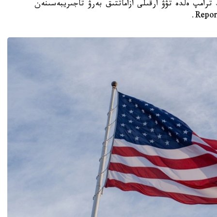
تى دونالد ترامپ ەلدە تۋۋ ارقىلى ازاماتتىق بەرۋ تاجىريبەسىنەن