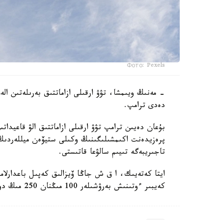
Фото: Pexels
- مەنىڭ ويىمشا، تۋۋ ارقىلى ازاماتتىق بەرىلەتىن ال
دەدى ترامپ.
بۇعان دەيىن ترامپ تۋۋ ارقىلى ازاماتتىق الۋ قاعيداتى
پرەزيدەنت اكىمشىلىگىنىڭ وكىلى ستيۆەن ميللەردىڭ 
تاجىريبەگە تىيىم سالۋعا قاتىستى.
ايتا كەتەيىك، ا ق ش جاڭا ۆيزالىق كەپىل باعدارلا
كەيبىر ءوتىنىش بەرۋشىلەر 100 مىڭنان 250 مىڭ دوللارعا دەيىنگى كولەمدە دەپوزيت سالۋى ءتيىس.