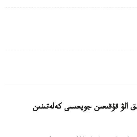
ىق الۋ قۇقىعىن جويعىسى كەلەتىنىن