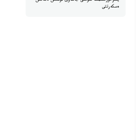
ينفراقۇرىلىمىنا سوققى جاساۋى مۇمكىن ەكەنىن
ەسكەرتتى