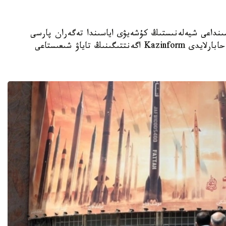
ن يران اراسىنداعى شيەلەنىستىڭ كۇشەيۋى اياسىندا تەگەران پارسى
شىعاناعى ەلدەرىنە جاڭا ەسكەرتۋ جاسادى، دەپ حابارلايدى Kazinform اگەنتتىگىنىڭ تاياۋ شىعىستاعى