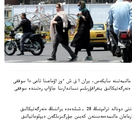
ەن مالىمەتىنە سايكەس، يران ا ق ش ءوز اۋماعىنا تاعى دا سوققى
ەنەرگەتيكالىق ينفراقۇرىلىم نىساندارىنا جاۋاپ رەتىندە سوققى
اگەنتتىك مالىمەتىنشە، بۇل ەسكەرتۋ ا ق ش پرەزيدەنتى دونالد ترامپتىڭ 28 -شىلدەدە يراننىڭ ەنەرگەتيكالىق
رماعان مالىمدەمەسىنەن كەيىن جۇرگىزىلگەن ديپلوماتيالىق