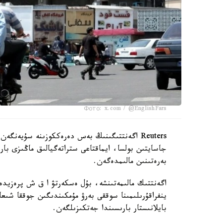
Фото: x.com / @EnglishFars
Reuters اگەنتتىگىنىڭ بەس دەرەككوزىنە سۇيەنگ
جاسايتىن بولسا، ايماقتاعى ستراتەگيالىق ماڭىزى بار 
بەرەتىنىن مالىمدەگەن.
ينفراقۇرىلىمىنا سوققى بەرۋ مۇمكىندىگىن جوققا شىعا
بايلانىستار بارىسىندا جەتكىزىلگەن.