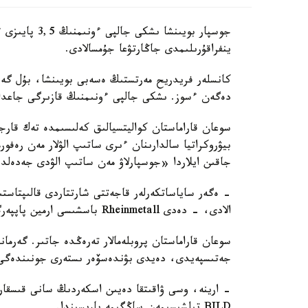
ينفراقۇرىلىمدى جاڭارتۋعا جۇمسالادى.
دەگەن ءسوز. ىشكى جالپى ءونىمنىڭ قازىرگى جاعدايى
سوعان قاراماستان كواليتسيالىق كەلىسىمدە تەك قارج
بيۋروكراتيا سالدارىنان ءىرى ساتىپ الۋلار مەن رەفو
جاقىن ايلاردا «جوسپارلاۋ مەن ساتىپ الۋدى جەدەلدەت
- ەگەر ساياساتكەرلەر قاجەتتى شارتتاردى قالىپتاست
الادى، - دەدى Rheinmetall باسشىسى ارمين پاپپەرگەر BILD تىلشىسىمەن اڭگىمە بارىسىندا.
سوعان قاراماستان پروبلەمالار تەرەڭدە جاتىر. گەرماني
جەتىسپەيدى، دەيدى بۋندەسۆەر ىستەرى جونىندەگى
- ارينە، وسى ۋاقىتقا دەيىن اسكەردىڭ سانى قىسقا