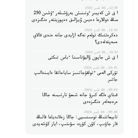
12:39, 06 تامىز 2026
ا ق ش كەيبىر ءوتىنىش بەرۋشىلەر ءۇشىن 250
مىڭ دوللارعا دەيىن ۆيزالىق دەپوزيتتەر ەنگىزدى
12:10, 06 تامىز 2026
دەكرەتتىك تولەم نەگە ازايدى جانە ەندى قالاي
ەسەپتەلەدى؟
10:52, 06 تامىز 2026
ا ق ش جاپون ۆاليۋتاسىنا ءباس تىكتى
10:41, 06 تامىز 2026
تۇركى الەمى ءتولقۇجاتسىز ساياحاتقا دايىندالىپ
جاتىر
09:54, 06 تامىز 2026
قىتاي ەلگە كىرۋ جانە شىعۋ تارتىبىنە جاڭا
ەرەجەلەر ەنگىزەدى
09:40, 06 تامىز 2026
تابيعاتتىڭ توسىنسىيى: جاڭا زەلاندياعا قالىڭ
قار جاۋىپ، كۇن كۇرت سۋىتىپ، اياز كۇشەيدى