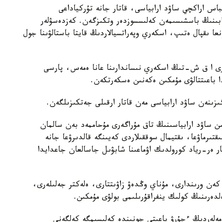
باس اراكچي ساۋد ارابياسى، قاتار جانە تۇركياداعى
بىنىڭ باسشىسىمەن كەلىسسوزدەر وتكىزگەن. كەزدەسۋلەر
 ىقپال ەتىپ، اسكەري وپەراتسيالاردىڭ قايتا باستالۋىنا جول
رى ا ق ش-تىڭ اسكەري نىساندارىنا عانا ەمەس، پارسى
دا باعىتتالۋى مۇمكىن ەكەنىن ەسكەرتكەن.
گىزىنەن ساۋد ارابياسى مەن قاتار ارقىلى جەتكىزىلگەن.
ن ساۋد ارابياسىنىڭ تاق مۇراگەرى مۇحاممەد بەن سالمان
قتىرماۋعا، ىقتيمال سوققىلاردى كەيىنگە قالدىرۋعا جانە
ار ەر-رياد كورولدىك اۋماعىنا شابۋىل جاسالعان جاعدايدا
ي كەن ورىندارى، مۇناي وڭدەۋ زاۋىتتارى، ەلەكتر جەلىلەرى،
دەرىنىڭ كولىك ينفراقۇرىلىمى بولۋى مۇمكىن.
مەلەردىڭ ءجۇرۋ باعىتى جونىندە كەلىسىمگە كەلگەنى