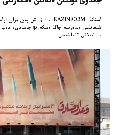
جاساۋى مۇمكىن ەكەنىن ەسكەرتتى
استانا. KAZINFORM - ا ق ش پە
مەنشىكتى ءتىلشىسى.