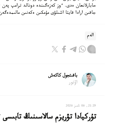
حابارلانعان ەدى. ءوز كەزەگىندە دونالد ترامپ پەن
جاقىن ارادا قايتا اشىلۋى مۇمكىن ەكەنىن مالىمدەگەن
الەم
باقىتجول كاكەش
اۆتور
21:29, 06 تامىز 2026
تۇركيادا تۋريزم سالاسىنىڭ تابىسى 