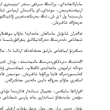
حابارلانعانداي، يراننىڭ سىرتقى ىستەر ءمينيسترى اب
ارىپتەستەرىمەن، سونداي-اق پاكىستان ارمياسى شتا
بارىسىندا ول ا ق ش-تىڭ سەرىكتەستەرىن ۆاشينگتونعا
بەرمەۋگە شاقىرعان.
تەگەران شابۋىل جاسالعان جاعدايدا جاۋاپ سوققىلا
شىعاناعى ەلدەرىنىڭ ەنەرگەتيكالىق ينفراقۇرىلىمىنا 
ەسكەرتۋ ايماقتاعى بارلىق مەملەكەتكە ارنالسا دا، نە
اگەنتتىك دەرەككوزدەرىنىڭ مالىمەتىنشە، بۇدان كەيى
دونالد ترامپپەن جاعدايدى تالقىلاپ، شيەلەنىستى ۋشى
كەلىسسوزدەرگە قايتا ورالۋعا شاقىرعان. سونىمەن قات
اسكەري جاۋاپ بەرۋگە دايىن ەكەنىن جەتكىزگەن.
اقپاراتقا سايكەس، ىقتيمال نىساندار قاتارىندا مۇنا
سۋمەن جابدىقتاۋ نىساندارى جانە پارسى شىعاناعى ەل
بۇعان دەيىن يران مەن ومان ورمۋز بۇعازى ارقىلى كە