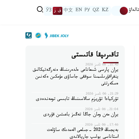
الداۋ
KZ
QZ
РУ
EN
中文
ق ز
ЎЗ
تاقىرىپقا قاتىستى
21:43, 06 تامىز 2026
يران پارسى شىعاناعى ەلدەرىنىڭ ەنەرگەتيكالىق
ينفراقۇرىلىمىنا سوققى جاساۋى مۇمكىن ەكەنىن
ەسكەرتتى
21:29, 06 تامىز 2026
تۇركيادا تۋريزم سالاسىنىڭ تابىسى تومەندەدى
21:04, 06 تامىز 2026
يران مەن ومان جاڭا تەڭىز باعىتىن قۇردى
17:46, 06 تامىز 2026
بەيجىڭ 2029 -جىلعى الەمدىك ساۋلەت
استاناسى بولىپ جاريالاندى