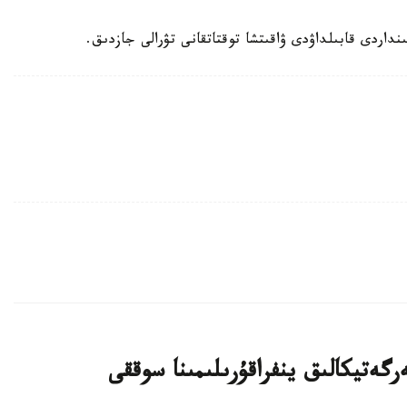
داردى قابىلداۋدى ۋاقىتشا توقتاتقانى تۋرالى جازدىق.
رگەتيكالىق ينفراقۇرىلىمىنا سوققى