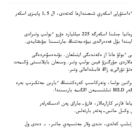
جوسپار بويىنشا ىشكى جالپى ءونىمنىڭ 3,5 پايىزى ءداستۇرلى اسكەري شىعىندارعا كەتەدى، ال 1,5 پايىزى اسكەر
كانسلەر فريدريح مەرتستىڭ ەسەبى بويىنشا، بۇل گەرمانيا جىلىنا اسكەرگە 225 ميلليارد ەۋرو ءبولىپ وتىرادى
ندا بۇل فەدەرالدى بيۋدجەتتىڭ جارتىسىنا جۋىقتايدى.
ى ءبولۋ عانا از ەكەندىگى ايتىلعان. بۋندەسۆەردەگى
رمالاردى جۇرگىزۋ قيىن بولىپ وتىر. وسىعان بايلانىستى ۇكىمەت
ۋ تۋرالى» زاڭ قابىلداعالى وتىر.
ىراتىن بولسا، ونەركاسىپ كەرەكتىنىڭ ءبارىن جەتكىزىپ بەرە
اعا قازىر كازارمالار، قارۋ-جاراق پەن ادىسكەرلەر
 وكىل حانس-پەتەر بارتەلس.
رتىلىپ كەلدى، ەندى ولار جەتىسپەي جاتىر، - دەدى ول