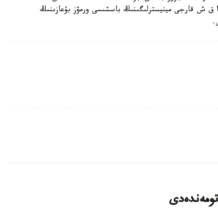
 ا ق ش قارجى مينيسترلىگىنىڭ باسشىسى ورمۋز بۇعازىنىڭ
.
تومەندەدى