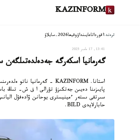
KAZINFORM
ترەند:
اقوردا
تاعايىنداۋ
وقيعا
2026-سايلاۋ
13:41, 17 مامىر 2025
گەرمانيا اسكەرگە جەدەلدەتىلگەن سات
پايىزىنا دەيىن جەتكىزۋ تۋرالى ا ق ش- تىڭ باست
سىرتقى ىستەر ءمينيسترى يوحانن ۆادەفۋل اليانس
حابارلايدى BILD.