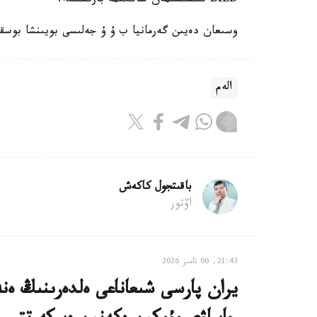
BILD تىلشىسىمەن ساڭگىمە بارىسىندا.
وسىعان دەيىن گەرمانيا ب ۇ ۇ جەلىسى بويىنشا بوسقىن
الەم
باقىتجول كاكەش
اۆتور
21:43, 06 تامىز 2026
يران پارسى شىعاناعى ەلدەرىنىڭ ەنە