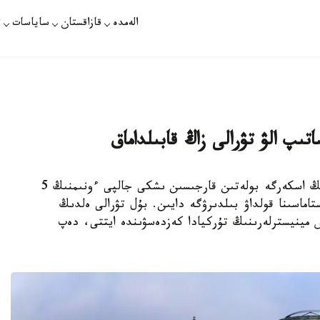
الەمدە
قازاقستان
ساياسات
ت
ىپ الۋ تۋرالى زاڭ قابىلداماق
استانا. KAZINFORM - گەرمانيا ناتو ەلدەرىنىڭ اسكەرگە بولەتىن قارجىسىن ىشكى جالپى ءونىمنىڭ 5
اماسىنا قولداۋ بىلدىرۋگە دايىن. بۇل تۋرالى ەلدىڭ
 مينيسترلەرىنىڭ تۇركيادا كەزدەسۋىندە ايتتى، دەپ