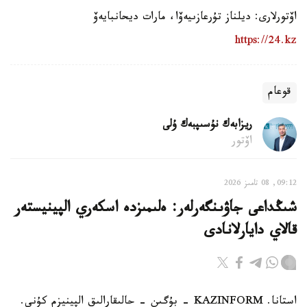
اۆتورلارى: ديلناز تۇرعازىيەۆا، مارات ديحانبايەۆ
https://24.kz
قوعام
ريزابەك نۇسىپبەك ۇلى
اۆتور
09:12, 08 تامىز 2026
شىڭداعى جاۋىنگەرلەر: ەلىمىزدە اسكەري الپينيستەر
قالاي دايارلانادى
استانا. KAZINFORM - بۇگىن - حالىقارالىق الپينيزم كۇنى.