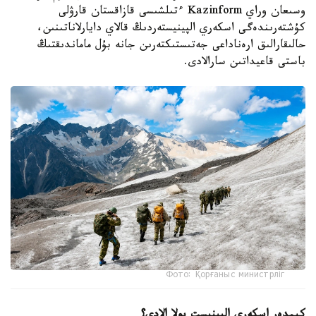
وسىعان وراي Kazinform ءتىلشىسى قازاقستان قارۋلى
كۇشتەرىندەگى اسكەري الپينيستەردىڭ قالاي دايارلاناتىنىن،
حالىقارالىق ارەناداعى جەتىستىكتەرىن جانە بۇل ماماندىقتىڭ
باستى قاعيداتىن سارالادى.
Фото: Қорғаныс министрліг
كىمدەر اسكەري الپينيست بولا الادى؟