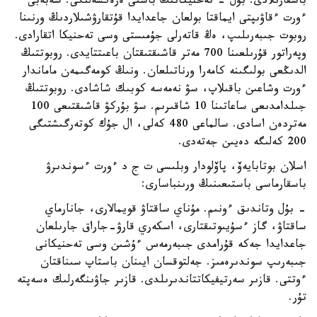
باسقارىلادى. بۇل - تەحنيكانىڭ باستى ەرەكشەلىگى. سەبەبى
ءورت ءقاۋىپتى ايماقتا بولعان جاعدايدا قۇتقارۋشىلاردىڭ ورنىنا
روبوت جىبەرىلىپ، ەڭ قاتەرلى جۇمىستى وسى تەحنيكا اتقارادى.
وپەراتور قۇرىلعىنا 700 مەتر قاشىقتىقتان باعىتتايدى. روبوتتىڭ
الدىڭعى بولىگىنە كامەرا ورناتىلعان. ونىڭ كومەگىمەن ماماندار
ءورت وشاعىن باقىلاپ، سۋ نەمەسە كوبىك شاشادى. روبوتتىڭ
جىلدامدىعى ساعاتىنا 10 شاقىرىم. سۋ بۇركۋ قاشىقتىعى 100
مەتردەن اسادى. سالماعى 480 كەلى، ال جۇك كوتەرگىشتىگى
200 كەلىگە دەيىن جەتەدى.
اسلان بوتابايەۆ، پاۆلودار وبلىسى ت ج د ءورت ءسوندىرۋ
باسقارماسى باستىعىنىڭ ورىنباسارى:
- بۇل وتاندىق ءونىم. مۇناي ساقتاۋ قويمالارى، جانارماي
ساقتاۋ، گاز ءسۇيىوتىقتارى، اسكەري قارۋ-جاراق جارىلعان
جاعدايدا جەكە قۇرامدى جىبەرمەس ءۇشىن وسى تەحنيكانى
جىبەرىپ سوندىرەمىز. جەلتوقسان ايىنان باستاپ سىناقتان
ءوتتى. قازىر سەرتيفيكاتتاندىرىلدى. قازىر جاۋىنگەرلىك ەسەپتە
تۇر.