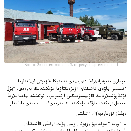
Фото: Экология және табиғи ресурстар министрлігі
جوعارى تەمپەراتۋراعا ءتوزىمدى تەحنيكا قاۋىپتى ايماقتاردا
ءتىلسىز جاۋدى قاشىقتان اۋىزدىقتاۋعا مۇمكىندىك بەرەدى. "بۇل
قۇتقارۋشىلاردىڭ قاۋىپسىزدىگىن ارتتىرىپ، توتەنشە جاعدايلارعا
جەدەل ارەكەت ەتۋگە مۇمكىندىك بەرەدى"، - دەيدى ماماندار.
ديلناز تۇرعازىيەۆا، ءتىلشى:
- ءورت ءسوندىرۋ روبوتى وسى پۋلت ارقىلى قاشىقتان