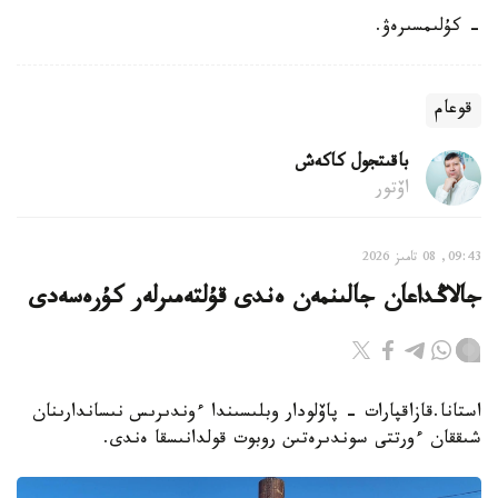
- كۇلىمسىرەۋ.
قوعام
باقىتجول كاكەش
اۆتور
09:43, 08 تامىز 2026
جالاڭداعان جالىنمەن ەندى قۇلتەمىرلەر كۇرەسەدى
استانا.قازاقپارات - پاۆلودار وبلىسىندا ءوندىرىس نىساندارىنان
شىققان ءورتتى سوندىرەتىن روبوت قولدانىسقا ەندى.