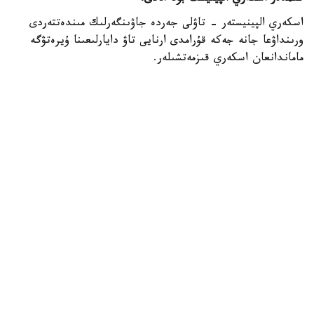
اسكەري الپينيستەر - تاۋلى جەردە جاۋىنگەرلىك مىندەتتەردى
ورىنداۋعا جانە جەكە قۇرامدى ارنايى تاۋ دايارلىعىنا ۇيرەتۋگە
ماماندانعان اسكەري قىزمەتشىلەر.
- تاۋ دايارلىعى بويىنشا ارنايى بىلىكتىلىكتەن وتكەن اسكەري
قىزمەتشىلەر ەلىمىزدىڭ ءتۇرلى اسكەري بولىمدەرىندە قىزمەت
اتقارىپ، تاۋلى جەردەگى جاۋىنگەرلىك دايارلىقتى ۇيىمداستىرۋعا
جانە جەكە قۇرامدى وقىتۋعا ۇلەسىن قوسىپ كەلەدى، -
دەلىنگەن قورعانىس مينيسترلىگىنىڭ Kazinform اگەنتتىگىنە
بەرگەن جاۋابىندا.
اسكەري الپينيستىڭ دايارلىعى بىرنەشە بىلىكتىلىك دەڭگەيىنەن
تۇرادى. تاۋلى وڭىرلەردە جاۋىنگەرلىك مىندەتتەردىڭ ارتۋىنا
بايلانىستى مۇنداي ماماندارعا سۇرانىس ءوسىپ كەلەدى. وسىعان
وراي وقۋ باعدارلامالارىن جەتىلدىرۋ، نۇسقاۋشىلار قۇرامىن
كۇشەيتۋ جانە اسكەري دايارلىقتان وتەتىن ماماندار سانىن
كەزەڭ-كەزەڭىمەن ارتتىرۋ كوزدەلگەن.