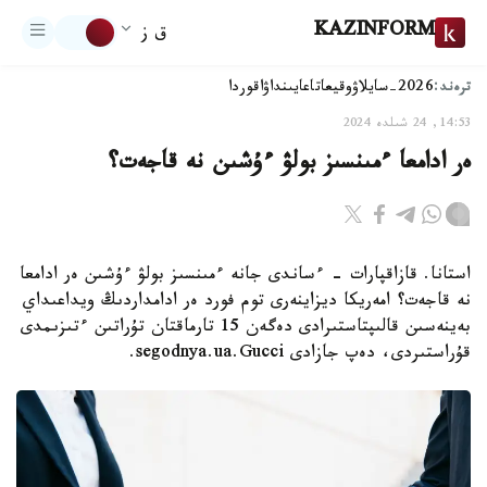
KAZINFORM
ق ز
ترەند:
2026-سايلاۋ
وقيعا
تاعايىنداۋ
اقوردا
14:53, 24 شىلدە 2024
ەر ادامعا ءمىنسىز بولۋ ءۇشىن نە قاجەت؟
استانا. قازاقپارات - ءساندى جانە ءمىنسىز بولۋ ءۇشىن ەر ادامعا
نە قاجەت؟ امەريكا ديزاينەرى توم فورد ەر ادامداردىڭ ويداعىداي
بەينەسىن قالىپتاستىرادى دەگەن 15 تارماقتان تۇراتىن ءتىزىمدى
قۇراستىردى، دەپ جازادى segodnya.ua.Gucci.