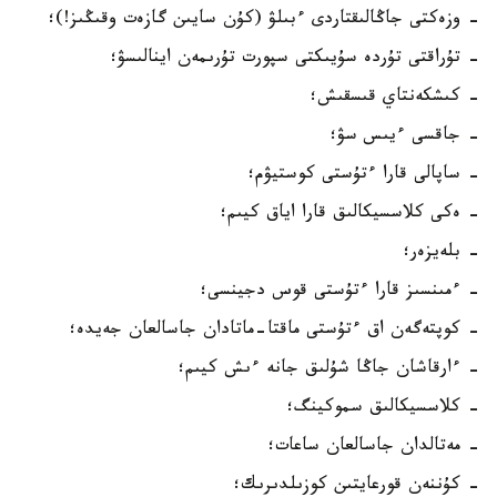
- وزەكتى جاڭالىقتاردى ءبىلۋ (كۇن سايىن گازەت وقىڭىز!)؛
- تۇراقتى تۇردە سۇيىكتى سپورت تۇرىمەن اينالىسۋ؛
- كىشكەنتاي قىسقىش؛
- جاقسى ءيىس سۋ؛
- ساپالى قارا ءتۇستى كوستيۋم؛
- ەكى كلاسسيكالىق قارا اياق كيىم؛
- بلەيزەر؛
- ءمىنسىز قارا ءتۇستى قوس دجينسى؛
- كوپتەگەن اق ءتۇستى ماقتا-ماتادان جاسالعان جەيدە؛
- ءارقاشان جاڭا شۇلىق جانە ءىش كيىم؛
- كلاسسيكالىق سموكينگ؛
- مەتالدان جاسالعان ساعات؛
- كۇننەن قورعايتىن كوزىلدىرىك؛