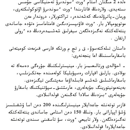
ەلدە 2 مىڭنان استام ءورت ءسوندىرۋ تەحنيكاسى جۇمىس
ىستەيدى. ولاردىڭ قاتارىندا ءورت ءسوندىرۋ اۆتوكولىكتەرى،
ورمان-پاترۋلدىك كەشەندەر، تراكتورلار، دروندار مەن
موتوپومپالار بار. ءورت قاۋىپسىزدىگىن قامتاماسىز ەتۋدە جاساندى
ينتەللەكتكە نەگىزدەلگەن سيفرلىق شەشىمدەردىڭ دە ءرولى
ارتقان .
داستان تىلەكتەسوۆ، ق ر تج م ورتكە قارسى قىزمەت كوميتەتى
باسقارماسىنىڭ اعا ينجەنەرى:
- احۋالدى ورتالىعىمىز بار. مينيسترلىكتىڭ جۇرەگى دەسەك تە
بولادى. بارلىق اقپارات رەسپۋبليكا كولەمىندە جەتكىزىلىپ،
باسقارماشىلىق شەشىم قابىلداۋعا سەپتىگىن تيگىزەدى.
بەينەمونيتورينگ جۇيەلەرى، عارىشتىق-سپۋتنيكتىك باسقارۋ
جۇيەلەرى ءبىزدىڭ سالادا كەڭىنەن قولدانىلادى.
قازىر توتەنشە جاعدايلار مينيسترلىگىندە 200 دەن اسا ۇشقىشسىز
ۇشۋ اپپاراتى بار. ونىڭ 150 دەن استامى جاساندى ينتەللەكتكە
نەگىزدەلگەن. ولار تابيعي ءورت، سۋ تاسقىنى سىندى توتەنشە
جاعدايلاردا قولدانىلادى.