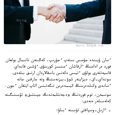
Фото: freepik.com
ءسان ۇيىندە جۇمىس ىستەپ ءجۇرىپ، كەڭىنەن تانىمال بولعان
فورد ەر ادامنىڭ ءارقاشان ءمىنسىز كورىنۋى ءۇشىن قانداي
قاسيەتتەرى بولۋى ءتيىس ەكەنىن باسقالاردان ارتىق بىلەدى.
سونداي-اق، ديزاينەر شوۋ-بيزنەستىڭ وتە جارقىن جانە
ءساندى وكىلدەرىنىڭ كيىمدەرىن تىگەتىنىن اتاپ ايتقان ءجون.
سونىمەن، توم فوردتىڭ «دجەنتلمەندىك جيىنتىق» تۇسىنىگىنە
كەلەسىلەر ەنەدى:
- ءازىل-وسپاقتى تۇسىنە ءبىلۋ؛