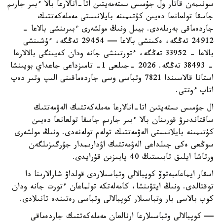
سونىمەن قاتار ول جۇمىس ىستەمەيتىن اتا-انالارعا بالا ءبىر جارىم
جاسقا تولعانعا دەيىن كۇتىمىنە بايلانىستى مەملەكەتتىك
جاردەماقى بەرىلەدى. بيىل ونىڭ مولشەرى ءبىرىنشى بالاعا -
24912 تەڭگە، ەكىنشى بالاعا — 29454 تەڭگە، ءۇشىنشى
بالاعا - 33952 تەڭگە، ءتورتىنشى جانە ودان كەيىنگى بالالارعا
- 38493 تەڭگە. 2026 -جىلعى 1- تامىزداعى جاعداي بويىنشا
استانا قالاسىندا 7821 وتباسى وسى جاردەماقىنى الىپ وتىر دەپ
اتاپ ءوتتى.
ال جۇمىس ىستەيتىن اتا-انالارعا مەملەكەتتىك الەۋمەتتىك
ساقتاندىرۋ قورىنان بالا ءبىر جارىم جاسقا تولعانعا دەيىن
كۇتىمىنە بايلانىستى الەۋمەتتىك تولەم تولەنەدى. ونىڭ مولشەرى
سوڭعى ەكى جىلداعى الەۋمەتتىك اۋدارىمدار جۇرگىزىلگەن
ورتاشا ايلىق تابىستىڭ 40 پايىزىن قۇرايدى.
اسقار ايماعامبەتوۆ كوپبالالى وتباسىلاردى قولداۋ شارالارىنا دا
توقتالدى. ونىڭ ايتۋىنشا، كامەلەتكە تولماعان ءتورت جانە ودان
كوپ بالاسى بار وتباسىلار كوپبالالى وتباسى رەتىندە تانىلادى.
— كوپبالالى وتباسىلارعا ارنالعان مەملەكەتتىك جاردەماقى