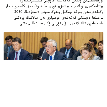
توراعالىعىمەن وتكەن كەڭەستە جاۋاپتى مينيسترلىكتەر،
«اتامەكەن» ۇ ك پ، «دامۋ» قورى جانە وتاندىق كاسىپورىندار
وكىلدەرىمەن بىرگە جەڭىل ونەركاسىپتى دامىتۋدىڭ 2030
-جىلعا دەيىنگى كەشەندى جوسپارى مەن سالانىڭ وزەكتى
ماسەلەلەرى تالقىلاندى. بۇل تۋرالى ۇكىمەت ءمالىم ەتتى.
Фото: Правительство РК
قاتىسۋشىلارعا جەڭىل ونەركاسىپتى دامىتۋدىڭ 2026-2030