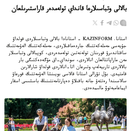
بالالى وتباسىلارعا قانداي تولەمدەر قاراستىرىلعان
استانا. KAZINFORM - استانادا بالالى وتباسىلاردى قولداۋ
جۇيەسى مەملەكەتتىك جاردەماقىلاردى، مەملەكەتتىك الەۋمەتتىك
ساقتاندىرۋ قورىنان تولەنەتىن تولەمدەردى، كوپبالالى وتباسىلار
مەن ماراپاتتالعان انالاردى، سونداي-اق مۇگەدەكتىگى بار
بالالاردى تاربيەلەپ وتىرعان اتا-انالاردى قولداۋ شارالارىن
قامتيدى. بۇل تۋرالى استانا قالاسى بويىنشا الەۋمەتتىك قورعاۋ
سالاسىندا رەتتەۋ جانە باقىلاۋ دەپارتامەنتىنىڭ باسشىسى اسقار
ايماعامبەتوۆ مالىمدەدى.