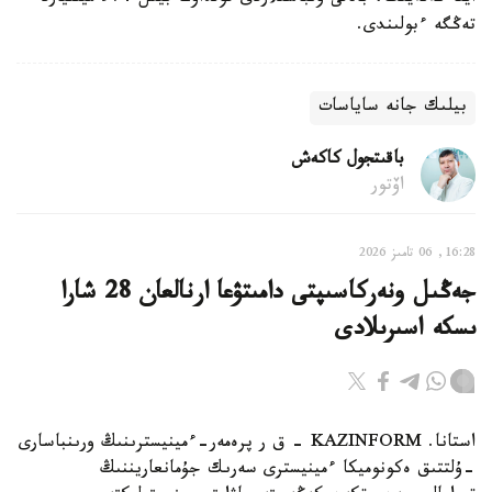
تەڭگە ءبولىندى.
بيلىك جانە ساياسات
باقىتجول كاكەش
اۆتور
16:28, 06 تامىز 2026
جەڭىل ونەركاسىپتى دامىتۋعا ارنالعان 28 شارا
ىسكە اسىرىلادى
استانا. KAZINFORM - ق ر پرەمەر-ءمينيسترىنىڭ ورىنباسارى
-ۇلتتىق ەكونوميكا ءمينيسترى سەرىك جۇمانعاريننىڭ