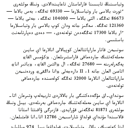
وتباسىنىڭ تابىسىنا قاراماستان تاعايىندالادى. ونىڭ مولشەرى
ءتورت بالاسى بار وتباسىلارعا — 69330 تەڭگە، بەس بالاعا —
86673 تەڭگە، التى بالاعا — 104000 تەڭگە، جەتى بالاعا —
121360 تەڭگە. سەگىز جانە ودان كوپ بالاسى بار وتباسىلارعا
ءار بالاعا 17300 تەڭگەدەن تولەنەدى، — دەدى دەپارتامەنت
باسشىسى.
سونىمەن قاتار ماراپاتتالعان كوپبالالى انالارعا اي سايىن
مەملەكەتتىك جاردەماقى قاراستىرىلعان. «كۇمىس القا»
يەگەرلەرىنە — 27680 تەڭگە، ال «التىن القا»، «باتىر انا»
اتاعىن العان جانە 1، II دارەجەلى «انا داڭقى» وردەنىمەن
ماراپاتتالعان انالارعا 32000 تەڭگە كولەمىندە جاردەماقى
تولەنەدى.
سونداي-اق مۇگەدەكتىگى بار بالالاردى تاربيەلەپ وتىرعان اتا-
انالارعا اي سايىن مەملەكەتتىك جاردەماقى بەرىلەدى. بيىل ونىڭ
مولشەرى 81871 تەڭگەنى قۇرايدى. قازىرگى ۋاقىتتا استانا
قالاسىندا مۇنداي قولداۋ شاراسىمەن 12786 اتا-انا قامتىلعان.
ايتا كەتەيىك، بالالى وتباسىلاردى قولداۋعا بيىل 974 ميلليارد