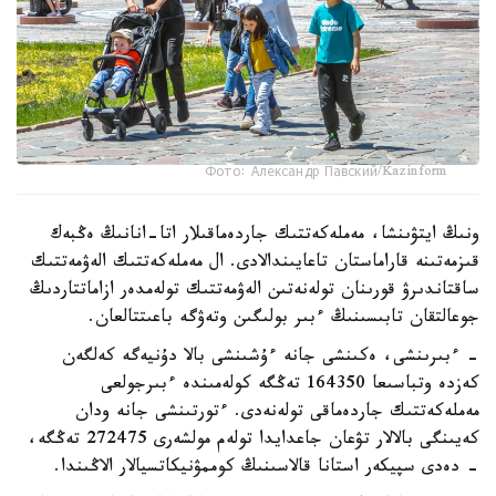
Фото: Александр Павский/Kazinform
ونىڭ ايتۋىنشا، مەملەكەتتىك جاردەماقىلار اتا-انانىڭ ەڭبەك
قىزمەتىنە قاراماستان تاعايىندالادى. ال مەملەكەتتىك الەۋمەتتىك
ساقتاندىرۋ قورىنان تولەنەتىن الەۋمەتتىك تولەمدەر ازاماتتاردىڭ
جوعالتقان تابىسىنىڭ ءبىر بولىگىن وتەۋگە باعىتتالعان.
- ءبىرىنشى، ەكىنشى جانە ءۇشىنشى بالا دۇنيەگە كەلگەن
كەزدە وتباسىعا 164350 تەڭگە كولەمىندە ءبىرجولعى
مەملەكەتتىك جاردەماقى تولەنەدى. ءتورتىنشى جانە ودان
كەيىنگى بالالار تۋعان جاعدايدا تولەم مولشەرى 272475 تەڭگە،
- دەدى سپيكەر استانا قالاسىنىڭ كوممۋنيكاتسيالار الاڭىندا.