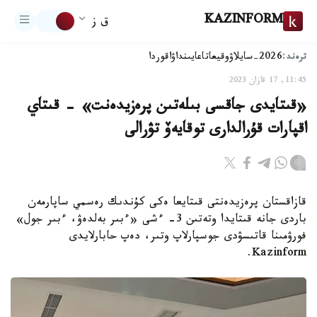
KAZINFORM
ق ز
ترەند:
2026-سايلاۋ
وقيعا
تاعايىنداۋ
اقوردا
11:45, 17 قازان 2023
«قىتايدى جاقسى بىلەتىن پرەزيدەنت» - قىتاي
اقپارات قۇرالدارى توقايەۆ تۋرالى
قازاقستان پرەزيدەنتى قىتايعا ەكى كۇندىك رەسمي ساپارمەن
باردى جانە قىتايدا وتەتىن 3- ءشى «ءبىر بەلدەۋ، ءبىر جول»
فورۋمىنا قاتىسۋدى جوسپارلاپ وتىر، دەپ حابارلايدى
Kazinform.