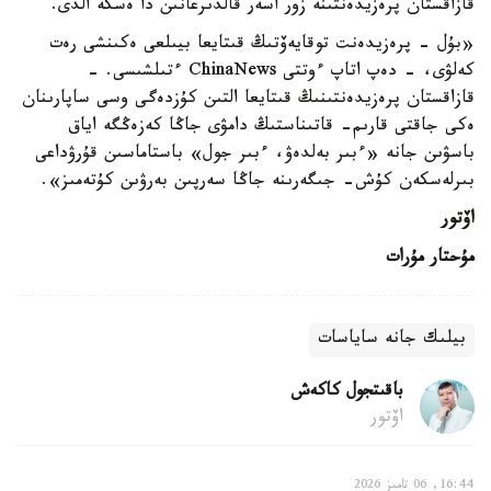
قازاقستان پرەزيدەنتىنە زور اسەر قالدىرعانىن دا ەسكە الدى.
«بۇل - پرەزيدەنت توقايەۆتىڭ قىتايعا بيىلعى ەكىنشى رەت
كەلۋى، - دەپ اتاپ ءوتتى ChinaNews ءتىلشىسى. -
قازاقستان پرەزيدەنتىنىڭ قىتايعا التىن كۇزدەگى وسى ساپارىنان
ەكى جاقتى قارىم- قاتىناستىڭ دامۋى جاڭا كەزەڭگە اياق
باسۋىن جانە «ءبىر بەلدەۋ، ءبىر جول» باستاماسىن قۇرۋداعى
بىرلەسكەن كۇش- جىگەرىنە جاڭا سەرپىن بەرۋىن كۇتەمىز».
اۆتور
مۇحتار مۇرات
بيلىك جانە ساياسات
باقىتجول كاكەش
اۆتور
16:44, 06 تامىز 2026