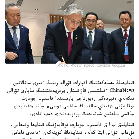
Фото: Фото: пресс-служба Акорды
قىتايدىڭ مەملەكەتتىك اقپارات قۇرالدارىنىڭ ءبىرى سانالاتىن
ChinaNews ءتىلشىسى قازاقستان پرەزيدەنتىنىڭ ساپارى تۋرالى
تىكەلەي ەفيردەگى رەپورتاجى بارىسىندا قاسىم- جومارت
توقايەۆتى «قىتاي حالقىنىڭ جاقسى دوسى» جانە «قىتايدى
جاقسى بىلەتىن شەتەلدىك پرەزيدەنت» دەپ اتادى.
قىتايلىق ب ا ق قاسىم- جومارت توقايەۆتىڭ قىتايدا وقىعانى،
تۇرعانى تۋرالى ايتا كەلە، قىتايدىڭ كوپتەگەن ءدامدى تاعامى