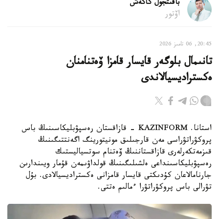
باقىتجول كاكەش
اۆتور
20:45, 06 تامىز 2026
تانىمال بلوگەر قايسار قامزا ۆەتنامنان
ەكستراديسيالاندى
استانا. KAZINFORM - قازاقستان رەسپۋبليكاسىنىڭ باس
پروكۋراتۋراسى مەن قارجىلىق مونيتورينگ اگەنتتىگىنىڭ
قىزمەتكەرلەرى قازاقستاننىڭ ۆەتنام سوتسياليستىك
رەسپۋبليكاسىنداعى ەلشىلىگىنىڭ قولداۋىمەن قۇمار ويىندارىن
جارنامالاعان كۇدىكتى قايسار قامزانى ەكستراديسيالادى. بۇل
تۋرالى باس پروكۋراتۋرا ءمالىم ەتتى.