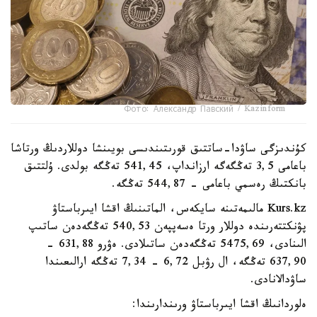
Фото: Александр Павский / Kazinform
كۇندىزگى ساۋدا-ساتتىق قورىتىندىسى بويىنشا دوللاردىڭ ورتاشا
باعامى 3,5 تەڭگەگە ارزانداپ، 541,45 تەڭگە بولدى. ۇلتتىق
بانكتىڭ رەسمي باعامى - 544,87 تەڭگە.
Kurs.kz مالىمەتىنە سايكەس، الماتىنىڭ اقشا ايىرباستاۋ
پۋنكتتەرىندە دوللار ورتا ەسەپپەن 540,53 تەڭگەدەن ساتىپ
الىنادى، 5475,69 تەڭگەدەن ساتىلادى. ەۋرو 631,88 -
637,90 تەڭگە، ال رۋبل 6,72 - 7,34 تەڭگە ارالىعىندا
ساۋدالانادى.
ەلوردانىڭ اقشا ايىرباستاۋ ورىندارىندا: