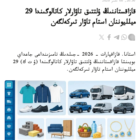
20:56, 06 تامىز 2026
قازاقستاننىڭ ۇلتتىق تاۋارلار كاتالوگىندا 29
ميلليوننان استام تاۋار تىركەلگەن
استانا. قازاقپارات - 2026 -جىلدىڭ تامىزىنداعى جاعداي
بويىنشا قازاقستاننىڭ ۇلتتىق تاۋارلار كاتالوگىندا (ۇ ت ك) 29
ميلليوننان استام تاۋار تىركەلگەن.