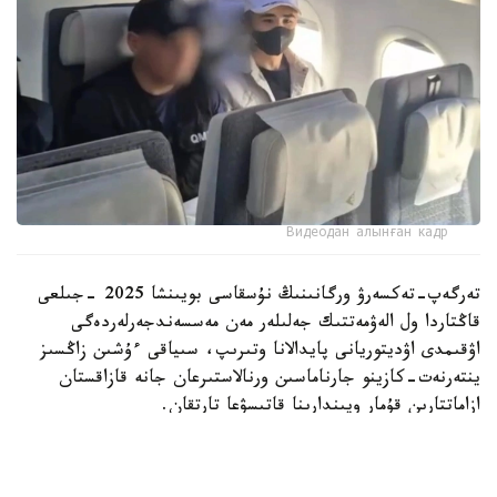
Видеодан алынған кадр
تەرگەپ-تەكسەرۋ ورگانىنىڭ نۇسقاسى بويىنشا 2025 -جىلعى
قاڭتاردا ول الەۋمەتتىك جەلىلەر مەن مەسسەندجەرلەردەگى
اۋقىمدى اۋديتوريانى پايدالانا وتىرىپ، سىياقى ءۇشىن زاڭسىز
ينتەرنەت-كازينو جارناماسىن ورنالاستىرعان جانە قازاقستان
ازاماتتارىن قۇمار ويىندارىنا قاتىسۋعا تارتقان.