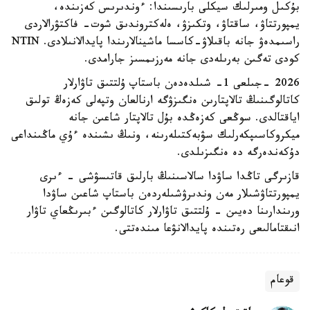
بۇكىل ومىرلىك سيكلى بارىسىندا: ءوندىرىس كەزىندە،
يمپورتتاۋ، ساقتاۋ، وتكىزۋ، ەلەكتروندىق شوت- فاكتۋرالاردى
راسىمدەۋ جانە باقىلاۋ-كاسسا ماشينالارىندا پايدالانىلادى. NTIN
كودى تەگىن بەرىلەدى جانە مەرزىمسىز جارامدى.
2026 -جىلعى 1- شىلدەدەن باستاپ ۇلتتىق تاۋارلار
كاتالوگىنىڭ تالاپتارىن ەنگىزۋگە ارنالعان وتپەلى كەزەڭ تولىق
اياقتالدى. سوڭعى كەزەڭدە بۇل تالاپتار شاعىن جانە
ميكروكاسىپكەرلىك سۋبەكتىلەرىنە، ونىڭ ىشىندە ءۇي ماڭىنداعى
دۇكەندەرگە دە ەنگىزىلدى.
قازىرگى تاڭدا ساۋدا سالاسىنىڭ بارلىق قاتىسۋشى - ءىرى
يمپورتتاۋشىلار مەن وندىرۋشىلەردەن باستاپ شاعىن ساۋدا
ورىندارىنا دەيىن - ۇلتتىق تاۋارلار كاتالوگىن ءبىرىڭعاي تاۋار
انىقتامالىعى رەتىندە پايدالانۋعا مىندەتتى.
قوعام