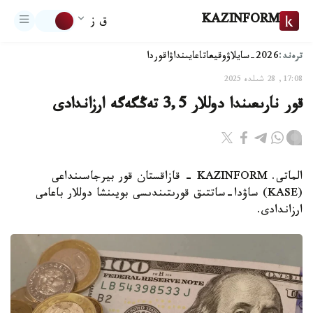
KAZINFORM
ق ز
ترەند:
2026-سايلاۋ
وقيعا
تاعايىنداۋ
اقوردا
17:08, 28 شىلدە 2025
قور نارىعىندا دوللار 3,5 تەڭگەگە ارزاندادى
الماتى. KAZINFORM - قازاقستان قور بيرجاسىنداعى
(KASE) ساۋدا-ساتتىق قورىتىندىسى بويىنشا دوللار باعامى
ارزاندادى.