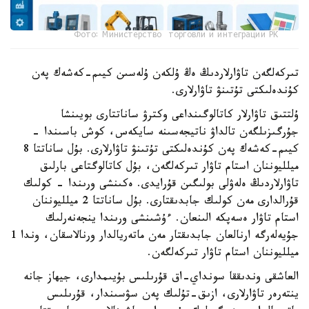
Фото: Министерство торговли и интеграции РК
تىركەلگەن تاۋارلاردىڭ ەڭ ۇلكەن ۇلەسىن كيىم-كەشەك پەن
كۇندەلىكتى تۇتىنۋ تاۋارلارى.
ۇلتتىق تاۋارلار كاتالوگىنداعى وكترۋ ساناتتارى بويىنشا
جۇرگىزىلگەن تالداۋ ناتيجەسىنە سايكەس، كوش باسىندا -
كيىم-كەشەك پەن كۇندەلىكتى تۇتىنۋ تاۋارلارى. بۇل ساناتتا 8
ميلليوننان استام تاۋار تىركەلگەن، بۇل كاتالوگتاعى بارلىق
تاۋارلاردىڭ ەلەۋلى بولىگىن قۇرايدى. ەكىنشى ورىندا - كولىك
قۇرالدارى مەن كولىك جابدىقتارى. بۇل ساناتتا 2 ميلليوننان
استام تاۋار ەسەپكە الىنعان. ءۇشىنشى ورىندا ينجەنەرلىك
جۇيەلەرگە ارنالعان جابدىقتار مەن ماتەريالدار ورنالاسقان، وندا 1
ميلليوننان استام تاۋار تىركەلگەن.
العاشقى وندىققا سونداي-اق قۇرىلىس بۇيىمدارى، جيھاز جانە
ينتەرەر تاۋارلارى، ازىق-تۇلىك پەن سۋسىندار، قۇرىلىس