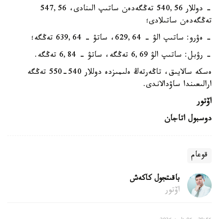
- دوللار 540,56 تەڭگەدەن ساتىپ الىنادى، 547,56
تەڭگەدەن ساتىلادى؛
- ەۋرو: ساتىپ الۋ - 629,64، ساتۋ - 639,64 تەڭگە؛
- رۋبل: ساتىپ الۋ 6,69 تەڭگە، ساتۋ - 6,84 تەڭگە.
ەسكە سالايىق، تاڭەرتەڭ ەلىمىزدە دوللار 540-550 تەڭگە
ارالىعىندا ساۋدالاندى.
اۆتور
دوسبول اتاجان
قوعام
باقىتجول كاكەش
اۆتور