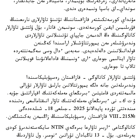
ماتەريالدارى، زەرگەرلىك بۇيىمدار، ماشينالار مەن جابدىقتار،
سونداي-اق باسپا ونىمدەرى ەندى.
مۇنداي كورسەتكىشتەر قازاقستاننىڭ تۇتىنۋ تاۋارلارى نارىعىنىڭ
قۇرىلىمىن ايقىن كورسەتەدى. سونىمەن قاتار، بۇل ۇلتتىق تاۋارلار
كاتالوگىنىڭ ەڭ الدىمەن جاپپاي تۇتىنىلاتىن تاۋارلاردى
وندىرۋشىلەر مەن يمپورتتاۋشىلار اراسىندا كەڭىنەن
قولدانىلاتىنىن دالەلدەيدى. سەبەبى ءدال وسى سەگمەنتتەردە
تاۋار اينالىمى جوعارى ءارى ءونىمنىڭ قاداعالانۋىنا قويىلاتىن
تالاپ تا جوعارى.
ۇلتتىق تاۋارلار كاتالوگى - قازاقستان رەسپۋبليكاسىندا
وندىرىلەتىن جانە ەلگە يمپورتتالاتىن بارلىق تاۋارلار تۋرالى
مالىمەتتەردى قامتيتىن ءبىرىڭعاي مەملەكەتتىك اقپاراتتىق جۇيە.
ۇ ت ك- نى ءبىرىڭعاي مەملەكەتتىك تاۋار انىقتامالىعى رەتىندە
مىندەتتى تۇردە پايدالانۋ 2025 -جىلعى 18- شىلدەدەگى
№215-VIII قازاقستان رەسپۋبليكاسىنىڭ زاڭىمەن بەكىتىلگەن.
كاتالوگتاعى ءاربىر تاۋارعا بىرەگەي NTIN سايكەستەندىرۋ كودى
بەرىلەدى. بۇل - 13 تاڭبادان تۇراتىن ءنومىر. ول تاۋاردىڭ