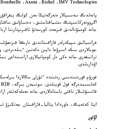
،Bonduelle ،Axens ،Richel ،IMV Technologies سياقتى جەتەكشى كومپانيالارىنىڭ باسشىلارى كەلد
پانەلدىك سەسسيالار ەنەرگەتيكا مەن كولىك ينفراقۇر
اگروونەركاسىپتىك ىنتىماقتاستىق، دەنساۋلىق ساقتاۋ 
جانە كوممۋنالدىق قىزمەت كورسەتۋ تاقىرىپتارىنا ارنا
فرانسيالىق سپيكەرلەر قازاقستاندىق نارىققا قىزىعۋش
جوبالاردى ىسكە اسىرۋعا دايىن ەكەنىن ءبىلدىردى. ور
ترانسفەرى جانە ەكى ەل كومپانيالارى اراسىنداعى ىسكە
اۋدارىلدى.
فورۋم قورىتىندىسى رەتىندە ءتۇرلى سالالاردا بىرلەسك
قاتىسۋشىلار ناقتى باستامالاردى جانە مەملەكەتتەر ار
ايتا كەتەيىك، ەلوردادا يتاليا-قازاقستان جەتكىزۋ ت
اۆتور