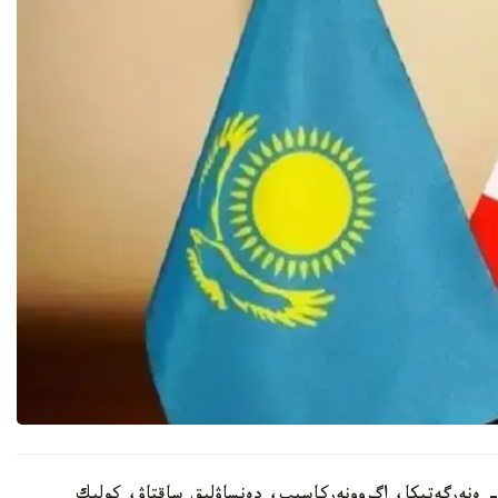
 - ەنەرگەتيكا، اگروونەركاسىپ، دەنساۋلىق ساقتاۋ، كولىك