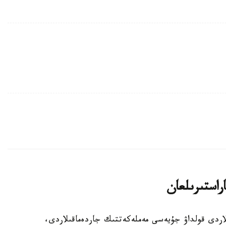
اراستىرىلعان
الالى وتباسىلاردى قولداۋ جۇيەسى مەملەكەتتىك جاردەماقىلاردى،