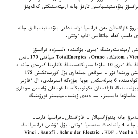
 فرانسۋز ينۆەستيتسياسىن تارتۋ جانە ارىپتەستىكتى كەڭەيتۋ
ىروۆ قازاقستان مەن فرانسيا اراسىنداعى ينۆەستيتسيالىق جانە
 دامىپ كەلە جاتقانىن اتاپ ءوتتى.
ى ارىپتەستەرىنىڭ ءبىرى. بۇگىندە ەلىمىزدە فرانسۋز
كاپيتالىنىڭ قاتىسۋىمەن TotalEnergies ،Orano ،Alstom ،Vicat ،Danone ،Air Liquide سياقتى 170-تەن
استام كومپانيا جۇمىس ىستەيدى. فرانسيا قازاقستاننىڭ ەڭ ءىرى 10 ساۋدا سەرىكتەسىنىڭ قاتارىنا كىرەدى جانە ە
و ەلدەرى ىشىندە ينۆەستيتسيا كولەمى بويىنشا ءبىرىنشى ورىندا تۇر - سوڭعى جىلدارى بۇل كورسەتكىش $17
ميللياردتان استى. وتكەن جىلى 300 ميلليون دوللار كولەمىندە 6 بىرلەسكەن جوبا جۇزەگە اسىرىلدى، ال ءقازىر
ز بيزنەسىنىڭ قازاقستان ەكونوميكاسىنا قوسقان ۇلەسىن جوعارى
داي جاساۋعا دايىنبىز، − دەدى ۆيتسە-مينيستر فورۋمنىڭ
ندىرۋ جانە يننوۆاتسيالار - قازاقستان-فرانسيا قارىم-
قاتىناستارىنىڭ دامۋ بولاشاعى» تاقىرىبىندا پلەنارلىق جانە 4 پانەلدىك سەسسيا ءوتتى. بۇل ءۇشىن فرانسيانىڭ
Vinci ،Sanofi ،Schneider Electric ،EDF ،Veolia 