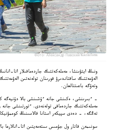
Фото: Александр Павский/Kazinform
ونىڭ ايتۋىنشا، مەملەكەتتىك جاردەماقىلار اتا-انانىڭ
الەۋمەتتىك ساقتاندىرۋ قورىنان تولەنەتىن الەۋمەتتىك
وتەۋگە باعىتتالعان.
تەڭگە، - دەدى سپيكەر استانا قالاسىنىڭ كوممۋنيكاتسي
سونىمەن قاتار ول جۇمىس ىستەمەيتىن اتا-انالارعا بال