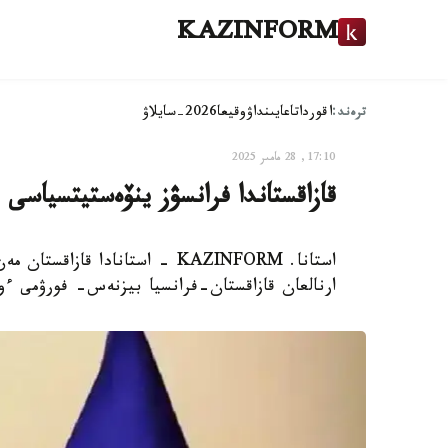
KAZINFORM
ترەند:
اقوردا
تاعايىنداۋ
وقيعا
2026-سايلاۋ
17:10, 28 مامىر 2025
قازاقستاندا فرانسۋز ينۆەستيتسياسى بار 170 كومپانيا جۇمىس ىس
استانا. KAZINFORM - استانادا ق
ارنالعان قازاقستان-فرانسيا بيزنەس- فورۋمى ءو