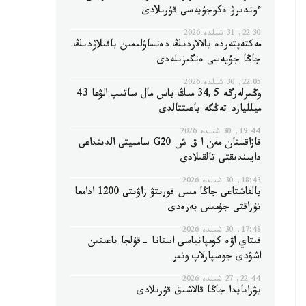
ءوندىرۋ ەكوجۇيەسى قۇرىلادى
22:30, 31 شىلدە 2026
مەكتەپتەردە بالالاردىڭ دەنساۋلىعىن باقىلاۋدىڭ
جاڭا جۇيەسى ەنگىزىلەدى
22:05, 30 شىلدە 2026
وڭىرلەرگە 34,5 مىڭ باس مال ساتىپ الۋعا 43
ميلليارد تەڭگە باعىتتالدى
19:44, 30 شىلدە 2026
قازاقستان مەن ا ق ش G20 سامميتى الدىنداعى
دايىندىقتى تالقىلادى
18:43, 30 شىلدە 2026
بالقاشتاعى جاڭا مىس قورىتۋ زاۋىتى 1200 ادامعا
تۇراقتى جۇمىس بەرەدى
17:48, 30 شىلدە 2026
قىتاي اۋە كومپانياسى استانا -قۇلجا باعىتىن
اشۋدى جوسپارلاپ وتىر
22:44, 27 شىلدە 2026
بۋرابايدا جاڭا قالاشىق قۇرىلادى