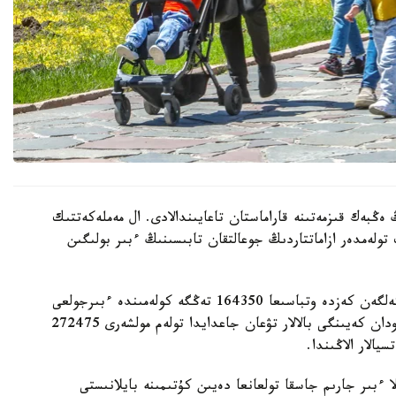
 ەڭبەك قىزمەتىنە قاراماستان تاعايىندالادى. ال مەملەكەتتىك
 تولەمدەر ازاماتتاردىڭ جوعالتقان تابىسىنىڭ ءبىر بولىگىن
- ءبىرىنشى، ەكىنشى جانە ءۇشىنشى بالا دۇنيەگە كەلگەن كەزدە وتباسىعا 164350 تەڭگە كولەمىندە ءبىرجولعى
مەملەكەتتىك جاردەماقى تولەنەدى. ءتورتىنشى جانە ودان كەيىنگى بالالار تۋعان جاعدايدا تولەم مولشەرى 272475
الار الاڭىندا.
ا ءبىر جارىم جاسقا تولعانعا دەيىن كۇتىمىنە بايلانىستى