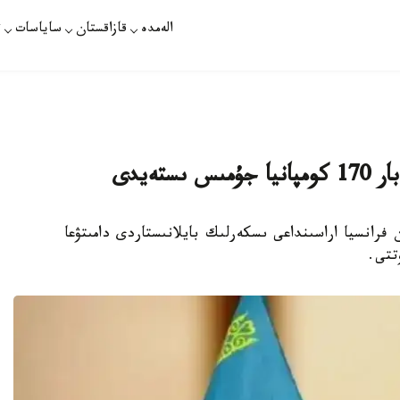
الەمدە
قازاقستان
ساياسات
ت
تەيدى
ازاقستان مەن فرانسيا اراسىنداعى ىسكەرلىك بايلانىستاردى دامىتۋعا
تتى.