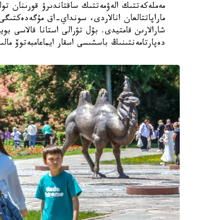
مەملەكەتتىك الەۋمەتتىك ساقتاندىرۋ قورىنان تول
ماراپاتتالعان انالاردى، سونداي-اق مۇگەدەكتىگى ب
شارالارىن قامتيدى. بۇل تۋرالى استانا قالاسى بويى
دەپارتامەنتىنىڭ باسشىسى اسقار ايماعامبەتوۆ مالى