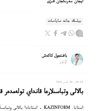
ايجان سەرىكجان قىزى
بيلىك جانە ساياسات
باقىتجول كاكەش
اۆتور
16:44, 06 تامىز 2026
بالالى وتباسىلارعا قانداي تولەمدەر ق
استانا. KAZINFORM - استانادا ب