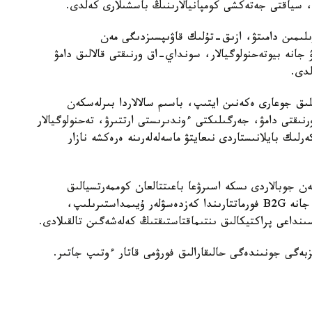
ى.
ىلىمىن دامىتۋ، ازىق-تۇلىك قاۋىپسىزدىگى مەن
جانە بيوتەحنولوگيالار، سونداي-اق ورنىقتى قالالىق دامۋ
لدى.
ىلىق جوعارى ەكەنىن ايتىپ، باسىم سالالاردا بىرلەسكەن
نىقتى دامۋ، جەرگىلىكتى ءوندىرىستى ارتتىرۋ، تەحنولوگيالار
رلىك بايلانىستاردى نىعايتۋ ماسەلەلەرىنە ەرەكشە نازار
ەن جوبالاردى ىسكە اسىرۋعا باعىتتالعان كوممەرتسيالىق
كەلىسىمدەرگە قول قويىلدى. سونىمەن بىرگە، B2B جانە B2G فورماتتارىندا كەزدەسۋلەر ۇيىمداستىرىلىپ،
اسىنداعى پراكتيكالىق ىنتىماقتاستىقتىڭ كەلەشەگىن تالقىلادى.
ىزبەگى جونىندەگى حالىقارالىق فورۋمى قاتار ءوتىپ جاتىر.