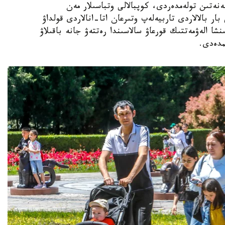
ەنەتىن تولەمدەردى، كوپبالالى وتباسىلار مەن
ار بالالاردى تاربيەلەپ وتىرعان اتا-انالاردى قولداۋ
نشا الەۋمەتتىك قورعاۋ سالاسىندا رەتتەۋ جانە باقىلاۋ
مدەدى.