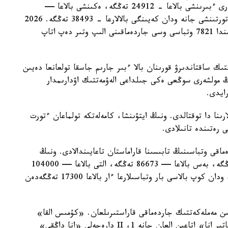
مەملەكەتتىك جاردەماقى بەرىلەدى. بيىل ونىڭ مولشەرى ءبىرىنشى بالاعا - 24912 تەڭگە، ەكىنشى بالاعا —
29454 تەڭگە، ءۇشىنشى بالاعا - 33952 تەڭگە، ءتورتىنشى جانە ودان كەيىنگى بالالارعا - 38493 تەڭگە. 2026
-جىلعى 1- تامىزداعى جاعداي بويىنشا استانا قالاسىندا 7821 وتباسى وسى جاردەماقىنى الىپ وتىر دەپ اتاپ
تىك ساقتاندىرۋ قورىنان بالا ءبىر جارىم جاسقا تولعانعا دەيىن
ىڭ مولشەرى سوڭعى ەكى جىلداعى الەۋمەتتىك اۋدارىمدار
لارىنا دا توقتالدى. ونىڭ ايتۋىنشا، كامەلەتكە تولماعان ءتورت
ى رەتىندە تانىلادى.
ماقى وتباسىنىڭ تابىسىنا قاراماستان تاعايىندالادى. ونىڭ
مولشەرى ءتورت بالاسى بار وتباسىلارعا — 69330 تەڭگە، بەس بالاعا — 86673 تەڭگە، التى بالاعا — 104000
تەڭگە، جەتى بالاعا — 121360 تەڭگە. سەگىز جانە ودان كوپ بالاسى بار وتباسىلارعا ءار بالاعا 17300 تەڭگەدەن
سايىن مەملەكەتتىك جاردەماقى قاراستىرىلعان. «كۇمىس القا»
يەگەرلەرىنە — 27680 تەڭگە، ال «التىن القا»، «باتىر انا» اتاعىن العان جانە 1، II دارەجەلى «انا داڭقى»