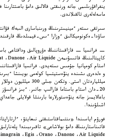
ينفراقۇرىلىمى جانە ورنىقتى قالالىق دامۋ باعىتتارىنا
ماسەلەلەرى تالقىلاندى.
سىرتقى ىستەر ءمينيسترىنىڭ ورىنباسارى الىبەك قۋانت
ساۋدا-ەكونوميكالىق ءوزارا ءىس-قيمىلدىڭ قارقىندى
− فرانسيا − قازاقستاننىڭ ەۋروپالىق وداقتاعى باست
20-دان استام باستاما قارالىپ جاتىر. ءبىز فرانسۋ
باعالايمىز جانە ينۆەستورلارعا بارىنشا قولايلى جاع
اشىلۋىندا.
فورۋم اياسىندا «ىنتىماقتاستىقتى نىعايتۋ، ءارتاراپتا
Limagrain ،Egis ،Orano ،Danone ،Air Liquide