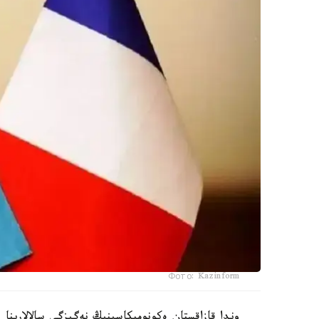
Фото: Kazinform
وندا قازاقستان ەكونوميكاسىنىڭ نەگىزگى سالالارىنا