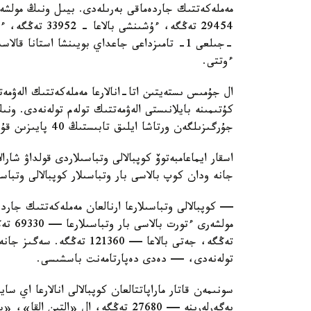
ءوتتى.
ال جۇمىس ىستەيتىن اتا-انالارعا مەملەكەتتىك الەۋمەت
كۇتىمىنە بايلانىستى الەۋمەتتىك تولەم تولەنەدى. ون
جۇرگىزىلگەن ورتاشا ايلىق تابىستىڭ 40 پايىزىن قۇرايدى.
اسقار ايماعامبەتوۆ كوپبالالى وتباسىلاردى قولداۋ شارا
جانە ودان كوپ بالاسى بار وتباسىلار كوپبالالى وتباس
— كوپبالالى وتباسىلارعا ارنالعان مەملەكەتتىك جاردە
تولەنەدى، — دەدى دەپارتامەنت باسشىسى.
سونىمەن قاتار ماراپاتتالعان كوپبالالى انالارعا اي 