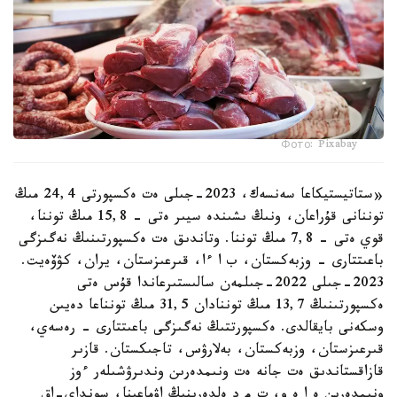
Фото: Pixabay
«ستاتيستيكاعا سەنسەك، 2023-جىلى ەت ەكسپورتى 24,4 مىڭ
توننانى قۇراعان، ونىڭ ىشىندە سيىر ەتى - 15,8 مىڭ توننا،
قوي ەتى - 7,8 مىڭ توننا. وتاندىق ەت ەكسپورتىنىڭ نەگىزگى
باعىتتارى - وزبەكستان، ب ا ءا، قىرعىزستان، يران، كۋۆەيت.
2023-جىلى 2022-جىلمەن سالىستىرعاندا قۇس ەتى
ەكسپورتىنىڭ 13,7 مىڭ توننادان 31,5 مىڭ تونناعا دەيىن
وسكەنى بايقالدى. ەكسپورتتىڭ نەگىزگى باعىتتارى - رەسەي،
قىرعىزستان، وزبەكستان، بەلارۋس، تاجىكستان. قازىر
قازاقستاندىق ەت جانە ەت ونىمدەرىن وندىرۋشىلەر ءوز
ونىمدەرىن ە ا ە و، ت م د ەلدەرىنىڭ اۋماعىنا، سونداي-اق