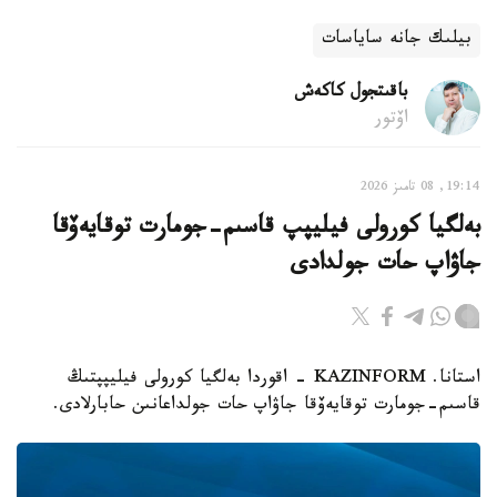
بيلىك جانە ساياسات
باقىتجول كاكەش
اۆتور
19:14, 08 تامىز 2026
بەلگيا كورولى فيليپپ قاسىم-جومارت توقايەۆقا
جاۋاپ حات جولدادى
استانا. KAZINFORM - اقوردا بەلگيا كورولى فيليپپتىڭ
قاسىم-جومارت توقايەۆقا جاۋاپ حات جولداعانىن حابارلادى.