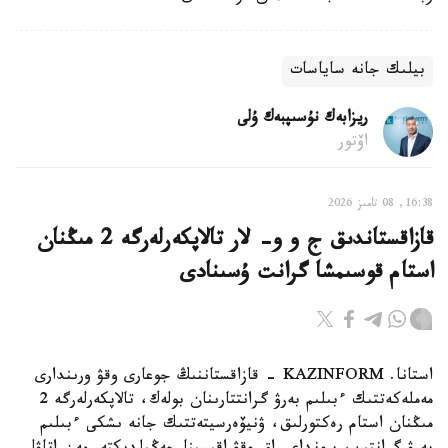
بيلىك جانە ساياسات
ريزابەك نۇسىپبەك ۇلى
اۆتور
16:38, 08 تامىز 2026
قازاقستاندىق ج و و- لار تالاپكەرلەرگە 2 مىڭنان
استام قوسىمشا گرانت ۇسىنادى
استانا. KAZINFORM - قازاقستاننىڭ جوعارى وقۋ ورىندارى
مەملەكەتتىك ءبىلىم بەرۋ گرانتتارىنان بولەك، تالاپكەرلەرگە 2
مىڭنان استام رەكتورلىق، ۋنيۆەرسيتەتتىك جانە ىشكى ءبىلىم