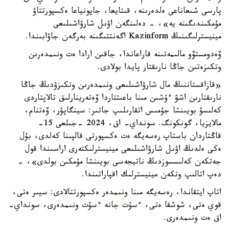
پارسى شىعاناعى ەلدەرىنە، قىتايعا، جاپونياعا ەكسپورتتاۋ
مۇمكىندىگىنە يە»، - دەلىنگەن اۋىل شارۋاشىلىعى
مينيسترلىگىنىڭ Kazinform اگەنتتىگىنە بەرگەن جاۋابىندا.
ۆەدومستۆو مالىمەتىنە قاراعاندا، جاقىن ارادا ەت ونىمدەرىن
وتكىزەتىن جاڭا نارىقتار پايدا بولادى.
«قازاقستاننىڭ مال شارۋاشىلىعى ونىمدەرىن وتكىزۋدىڭ جاڭا
نارىقتارىن اشۋ ءۇشىن مىنا باعىتتاردا ۆەتەرينارلىق تالاپتاردى
كەلىسۋ بويىنشا جۇمىس اتقارىلىپ جاتىر: سينگاپۋر، ۆەتنام،
مالايزيا، گونكونگ. سونداي- اق، 2024 -جىلعى 15-
قاڭتاردان باستاپ رەسەيگە ەت ەكسپورتى قالپىنا كەلدى، بۇل
ەكى ەلدىڭ اۋىل شارۋاشىلىعى مينيسترلىكتەرى اراسىندا قول
جەتكەن كەلىسسوزدىڭ ناتيجەسى بويىنشا مۇمكىن بولدى»، -
دەپ اتالىپ وتكەن مينيسترلىك اقپاراتىندا.
اتاپ ايتقاندا، رەسەيگە مىنا ونىمدەر ەكسپورتتالادى: سيىر ەتى،
قوي ەتى، شوشقا ەتى، ءسۇت جانە ءسۇت ونىمدەرى، سونداي-
اق ەت ونىمدەرى.