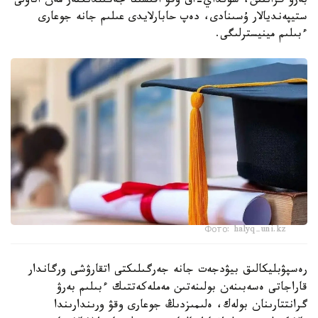
بەرۋ گرانتىن، سونداي-اق وقۋ اقىسىنا جەڭىلدىكتەر مەن اتاۋلى
ستيپەنديالار ۇسىنادى، دەپ حابارلايدى عىلىم جانە جوعارى
ءبىلىم مينيسترلىگى.
Фото: halyq-uni.kz
رەسپۋبليكالىق بيۋدجەت جانە جەرگىلىكتى اتقارۋشى ورگاندار
قاراجاتى ەسەبىنەن بولىنەتىن مەملەكەتتىك ءبىلىم بەرۋ
گرانتتارىنان بولەك، ەلىمىزدىڭ جوعارى وقۋ ورىندارىندا