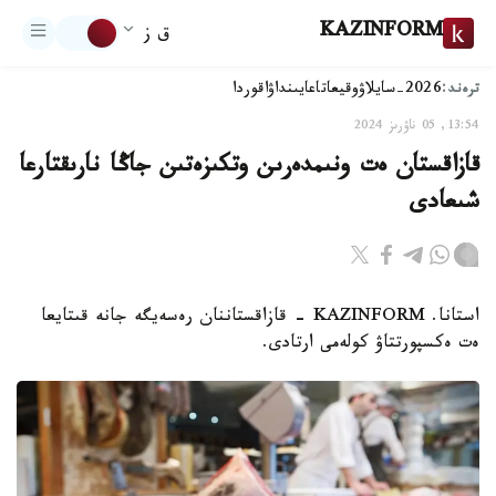
KAZINFORM
ق ز
ترەند:
2026-سايلاۋ
وقيعا
تاعايىنداۋ
اقوردا
13:54, 05 ناۋرىز 2024
قازاقستان ەت ونىمدەرىن وتكىزەتىن جاڭا نارىقتارعا
شىعادى
استانا. KAZINFORM - قازاقستاننان رەسەيگە جانە قىتايعا
ەت ەكسپورتتاۋ كولەمى ارتادى.