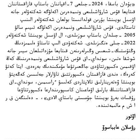
«بۇدان باسقا، 2024-جىلعى 7-اقپاننان باستاپ قازاقستاننان
قىتايعا قۇس شارۋاشىلىعى ونىمدەرىن اكەلۋگە شەكتەۋلەر جانە
اۋسىل بويىنشا بۇرىن قولدانىستا بولعان شەكتەۋلەر الىنىپ
تاستالدى. قۇس شارۋاشىلىعى ونىمدەرىن اكەلۋگە تىيىم سالۋ
2005 -جىلدان باستاپ سوزىلدى، ال اۋسىل بويىنشا شەكتەۋلەر
2022-جىلى ەنگىزىلدى. شەكتەۋدى الىپ تاستاۋ ەلىمىزدىڭ
وڭتۇستىك-شىعىس وڭىرلەرىنەن قىتايعا مۇزداتىلعان سيىر جانە
شوشقا ەتىن، سونداي-اق قۇس شارۋاشىلىعى ونىمدەرىنىڭ كەڭ
اۋقىمىن ەكسپورتتاۋدى جاڭعىرتۋعا مۇمكىندىك بەرەدى. ايتا كەتۋ
كەرەك، ەندى قازاقستان ەكسپورتتىق تاۋارلار جەلىسىن كەڭەيتۋ
بويىنشا ۆەتەرينارلىق تالاپتاردى كەلىسۋ ءراسىمىن، سونداي-اق
قازاقستاننىڭ بارلىق اۋماعىنان كاسىپورىندارعا ەكسپورتتاۋعا
رۇقسات بەرۋ بويىنشا جۇمىستى باستاي الادى»، - دەلىنگەن ق ر
ا ش م مالىمەتىندە.
اۆتور
رۋسلان عابباسوۆ