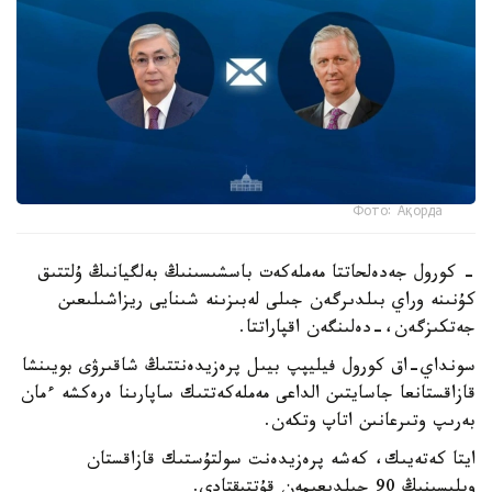
Фото: Ақорда
- كورول جەدەلحاتتا مەملەكەت باسشىسىنىڭ بەلگيانىڭ ۇلتتىق
كۇنىنە وراي بىلدىرگەن جىلى لەبىزىنە شىنايى ريزاشىلىعىن
جەتكىزگەن،-دەلىنگەن اقپاراتتا.
سونداي-اق كورول فيليپپ بيىل پرەزيدەنتتىڭ شاقىرۋى بويىنشا
قازاقستانعا جاسايتىن الداعى مەملەكەتتىك ساپارىنا ەرەكشە ءمان
بەرىپ وتىرعانىن اتاپ وتكەن.
ايتا كەتەيىك، كەشە پرەزيدەنت سولتۇستىك قازاقستان
وبلىسىنىڭ 90 جىلدىعىمەن قۇتتىقتادى.