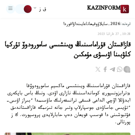
KAZINFORM
ق ز
ترەند:
2026-سايلاۋ
وقيعا
تاعايىنداۋ
اقوردا
10:28, 27 قاراشا 2023
قازاقستان قۇراماسىنىڭ ويىنشىسى سامورودوۆ تۇركيا
كلۋبىنا اۋىسۋى مۇمكىن
قازاقستان قۇراماسىنىڭ ويىنشىسى ماكسيم سامورودوۆقا
«ترابزونسپور» كومانداسىنىڭ نازارى اۋدى. ونىڭ باس باپكەرى
ابدۋللا اۆچي الداعى قىسقى ترانسفەرلىك ماۋسىمدا ءبىراز اۋىس-
ءتۇيىس جاساۋدى جوسپارلاپ وتىر جانە تىزىمگە قازاقستاندىق
فۋتبوشىنى دا قوسىپ قويعان دەپ حابارلايدى پروسپورت. ك ز
پورتالى.