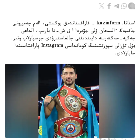
استانا. kazinform - قازاقستاندىق بوكسشى، الەم چەمپيونى
جانىبەك ءالىمحان ۇلى جۋىردا ا ق ش-قا بارىپ، الداعى
جەكپە-جەكتەرىنە دايىندىقتى جالعاستىرۋدى جوسپارلاپ وتىر.
بۇل تۋرالى سپورتشىنىڭ كومانداسى Instagram پاراقشاسىندا
حابارلادى.