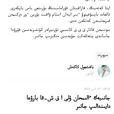
ايتا كەتەيىك، قازاقستان قۇراماسىنىڭ بۇرىنعى باس باپكەرى
تالعات بايسۋفينوۆ ءبىر ايدان استام ۋاقىت بۇرىن ءوز ەركىمەن
قىزمەتىنەن كەتكەن ەدى.
سونىمەن قاتار ق ف ف كاسىبي تۋرنيرلەر كۇنتىزبەسىن قۇرۋدا
جاساندى ينتەللەكت جۇيەسىن ەنگىزىپ جاتىر.
سپورت
باقىتجول كاكەش
اۆتور
08:55, 07 تامىز 2026
جانىبەك ءالىمحان ۇلى ا ق ش-قا بارۋعا
دايىندالىپ جاتىر