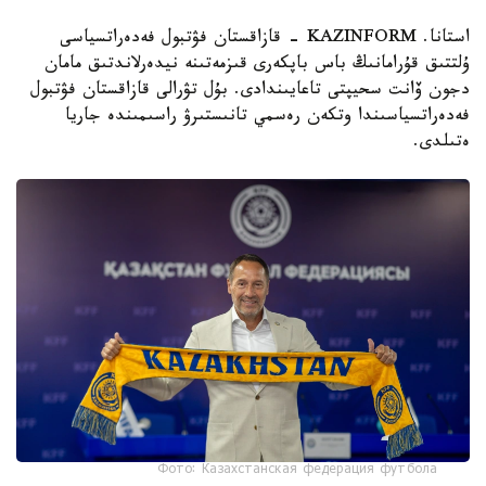
استانا. KAZINFORM - قازاقستان فۋتبول فەدەراتسياسى
ۇلتتىق قۇرامانىڭ باس باپكەرى قىزمەتىنە نيدەرلاندتىق مامان
دجون ۆانت سحيپتى تاعايىندادى. بۇل تۋرالى قازاقستان فۋتبول
فەدەراتسياسىندا وتكەن رەسمي تانىستىرۋ راسىمىندە جاريا
ەتىلدى.
Фото: Казахстанская федерация футбола