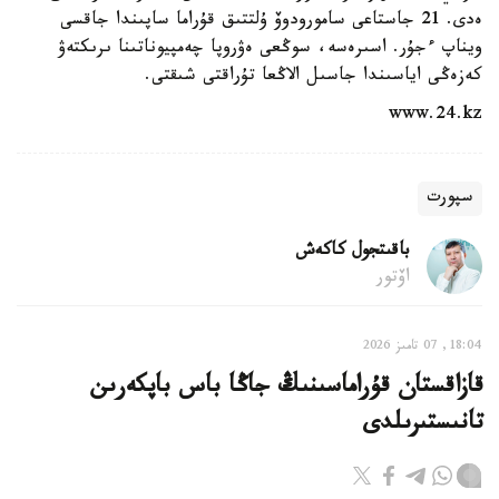
ەدى. 21 جاستاعى سامورودوۆ ۇلتتىق قۇراما ساپىندا جاقسى
ويناپ ءجۇر. اسىرەسە، سوڭعى ەۋروپا چەمپيوناتىنا ىرىكتەۋ
كەزەڭى اياسىندا جاسىل الاڭعا تۇراقتى شىقتى.
www.24.kz
سپورت
باقىتجول كاكەش
اۆتور
18:04, 07 تامىز 2026
قازاقستان قۇراماسىنىڭ جاڭا باس باپكەرىن
تانىستىرىلدى