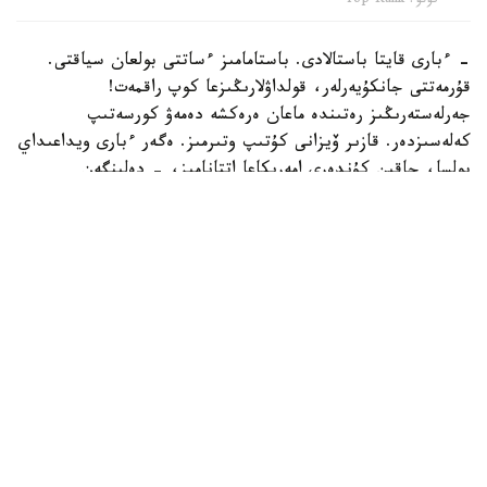
فوتو: Top Rank
- ءبارى قايتا باستالادى. باستامامىز ءساتتى بولعان سياقتى.
قۇرمەتتى جانكۇيەرلەر، قولداۋلارىڭىزعا كوپ راقمەت!
جەرلەستەرىڭىز رەتىندە ماعان ەرەكشە دەمەۋ كورسەتىپ
كەلەسىزدەر. قازىر ۆيزانى كۇتىپ وتىرمىز. ەگەر ءبارى ويداعىداي
بولسا، جاقىن كۇندەرى امەريكاعا اتتانامىز، - دەلىنگەن
حابارلامادا.
بۇعان دەيىن جانىبەك ءالىمحان ۇلى جاڭا سالماق دارەجەسىندە
WBO رەيتينگىندە جەكپە-جەكسىز-اق ەكىنشى ورىنعا
كوتەرىلگەنى حابارلانعان بولاتىن.
ءالىمحان ۇلى سوڭعى جەكپە-جەگىن 2025 -جىلعى 5-
ساۋىردە استانادا وتكىزىپ، فرانسيالىق اناۋەل نگاميسسەنگەنى
نوكاۋتپەن جەڭدى. سول كەزدەسۋدە ول ورتا سالماقتاعى WBO
جانە IBF چەمپيوندىق بەلبەۋلەرىن ءساتتى قورعاعان ەدى.
كەيىن ورتا سالماقتاعى WBA چەمپيونىمەن وتەتىن بىرىكتىرۋ
جەكپە-جەگى قارساڭىندا قارسىلاسىنىڭ دوپينگ سىناماسى وڭ