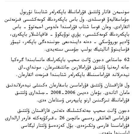
سونىمەن قاتار ۇلتتىق قۇرامانىڭ باپكەرلەر شتابىنا نۇربول
جۇماسقاليەۆ قوسىلدى. ول باس باپكەردىڭ كومەكشىسى قىزمەتىن
اتقارادى. وعان قوسا شتاب قۇرامىندا ەلدوس احمەتوۆ - باس
باپكەردىڭ كومەكشىسى، يۋري نوۆيكوۆ - قاقپاشىلار باپكەرى،
ۆاديم بوروۆسكي - دەنە دايىندىعى جونىندەگى باپكەر، تيمۋر
قۇسايىنوۆ اناليتيك بولىپ جۇمىس ىستەيدى.
62 جاستاعى دجون ۆانت سحيپ باپكەرلىك مانسابىندا گرەكيا
جانە ارمەنيا ۇلتتىق قۇرامالارىن جاتتىقتىرعان. سونداي-اق
نيدەرلاند قۇراماسىنىڭ باپكەرلەر شتابىندا قىزمەت اتقارعان.
ول قازاقستان ۇلتتىق قۇراماسىن باسقارعان ەكىنشى نيدەرلاندتىق
مامان اتاندى. بۇعان دەيىن 2006-2008 -جىلدارى ۇلتتىق
قۇرامانىڭ تىزگىنىن ارنو پايپەرس ۇستاعان ەدى.
دجون ۆانت سحيپ جەتەكشىلىك ەتەتىن قازاقستان ۇلتتىق
قۇراماسى العاشقى رەسمي ماتچىن 26 -قىركۇيەكتە فارەر ارالدارى
قۇراماسىنا قارسى وتكىزەدى. بۇل كەزدەسۋ ۇلتتار ليگاسى
اياسىندا وتەدى.