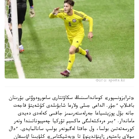
Фото: sports.kz
«ترابزونسپور» كومانداسىنىڭ سكاۋتتارى سامورودوۆتى بۇرىنان
باقىلاپ ءجۇر. الداعى جىلى ولارعا شابۋىلدى كۇشەيتۋ قاجەت
جانە بۇل پوزيتسياعا جەرلەستەرىمىز جاقسى كەلەدى دەيدى
ماماندار. ءبىر ەرەكشەلىگى ماكسيم تۇركيا چەمپيوناتىندا ونەر
كورسەتەتىن بولسا، ول جاقتا لەگيونەر بولىپ سانالمايدى. ءدال
سولاي باحتيەر زاينۋتدينوۆ تا «بەشيكتاس» كلۋبىنا اۋىسقان