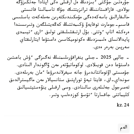
جۇرەتىن جۇكتى ءبىزدىڭ ەل ارقىلى ەكى اپتادا جەتكىزۋگە
بولادى. قازاقستاننىڭ ترانزيتتىك جۇك تاسمالىنا قاتىستى
حالىقارالىق باسەكەدەگى مۇمكىندىكتەرىن مەملەكەت باسشىسى
قاسىم-جومارت توقايەۆ ۇكىمەتتىڭ كەڭەيتىلگەن وتىرىسىندا
ەرەكشە اتاپ ءوتتى. بۇل ارتىقشىلىقتى تولىق ءارى ءتيىمدى
پايدالانساق ەلىمىزدىڭ ەكونوميكاسىن دامىتۋعا ايتارلىقتاي
سەرپىن بەرەر ەدى.
- جالپى 2025 -جىلى ينفراقۇرىلىمنىڭ نەگىزگى ءۇش باعىتىن
دامىتۋعا دەن قويىلادى. لوكوماتيۆتەر مەن ۆاگوندار الىنادى.
جۇمىستى اۆتوماتتاندىرۋ جانە سيفرلاندىرۋعا ءمان بەرىلەدى.
سونداي-اق، قايتا تيەۋ توراپتىق ستانسيالار مەن ماگيسترالدىق
تەمىرجول جەلىلەرى سالىنادى. وسى ارقىلى ينۆەستيتسيالىق
كليماتتى جاقسارتا ءتۇسۋ كوزدەلىپ وتىر.
24.kz
الەم