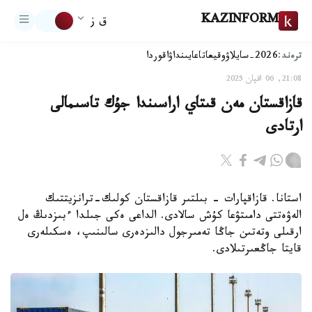
KAZINFORM
ق ز
ترەند:
2026-سايلاۋ
وقيعا
تاعايىنداۋ
اقوردا
21:08, 06 اقپان 2025
قازاقستان مەن قىتاي اراسىندا جۇك تاسىمالى
ارتادى
استانا. قازاقپارات - بىلتىر قازاقستان كولىك-ترانزيتتىك
الەۋەتتى دامىتۋعا كۇش سالادى. الداعى ەكى جىلدا ءبىزدىڭ ەل
ارقىلى وتەتىن جاڭا تەمىرجول دالىزدەرى سالىنىپ، ەسكىلەرى
قايتا جاڭعىرتىلادى.