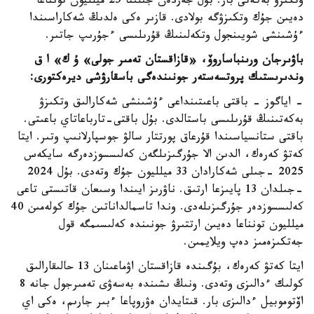
وتكىزۋ بەكەتى بار. بۇل جەردەن جىلىنا 25 ميلليون تونناعا
دەيىن جۇك وتكىزۋگە بولادى. قازىر ەكى ەلدىڭ شەكاراسىندا
ءۇشىنشى شويىنجول وتكەلىنىڭ قۇرىلىسى ءجۇرىپ جاتىر.
باۋىرجان ورىنباساروۆ، «قازاقستان تەمىر جولى» ۇ ك» ا ق
وندىرىستىك پروتسەستەر جونىندەگى باسقارۋشى ديرەكتورى:
- اياگوز - باقتى باعىتىنداعى ءۇشىنشى شەكارالىق وتكىزۋ
بەكەتىنىڭ قۇرىلىسى باستالدى. بۇل باقتى-تارباعاتاي باعىتى.
باقتى ستانسياسىندا قۇرعاق پورتتار سالۋ جوسپارلانىپ وتىر. ايتا
كەتۋ كەرەك، الدىن الا جۇرگىزىلگەن كەلىسسوزدەرگە سايكەس
2025 -جىلى شەكارادان 33 ميلليون جۇك وتەدى. بۇل 2024
-جىلدان 13 پايىزعا ارتىق. ناۋرىز ايىندا وسىعان قاتىستى تاعى
كەلىسسوزدەر جۇرگىزىلەدى. وندا تاسمالداناتىن جۇك كولەمىن 40
ميلليون تونناعا دەيىن ارتتىرۋ جونىندە كەلىسىمگە قول
جەتكىزەمىز دەپ ويلايمىن.
ايتا كەتۋ كەرەك، بۇگىندە قازاقستان اۋماعىنان 13 حالىقارالىق
كولىك ءدالىزى وتەدى. ونىڭ ىشىندە بەسەۋى تەمىرجول جانە 8
اۆتوموبيل ءدالىزى بار. قىتايدان ەۋروپاعا ءبىر جارىم، ەكى اي