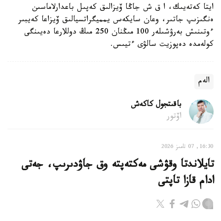
ايتا كەتەيىك، ا ق ش جاڭا ۆيزالىق كەپىل باعدارلاماسىن
ەنگىزىپ جاتىر، وعان سايكەس يمميگراتسيالىق ۆيزاعا كەيبىر
ءوتىنىش بەرۋشىلەر 100 مىڭنان 250 مىڭ دوللارعا دەيىنگى
كولەمدە دەپوزيت سالۋى ءتيىس.
الەم
باقىتجول كاكەش
اۆتور
16:30, 07 تامىز 2026
تايلاندتا وقۋشى مەكتەپتە وق جاۋدىرىپ، جەتى
ادام قازا تاپتى