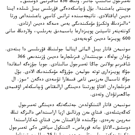
تەمىرجول سالىنىپ جاتىر. ونىڭ 836 شاقىرىمى دوستىق-
مويىنتى باعىتىندا. بۇل ۋچاسكەدەگى قۇرىلىس بيىل شىلدە ايىنا
دەيىن اياقتالادى. ناتيجەسىندە ترانس كاسپي باعىتىنداعى ورتا
ءدالىزدىڭ وتكىزۋ مۇمكىندىگى بەس ەسەگە دەيىن ارتادى.
كونتەينەر تاسيتىن پويىزدارعا باسىمدىق بەرىلىپ، ولاردىڭ سانى
600 پويىزعا دەيىن كوبەيەدى.
سونىمەن قاتار بيىل الماتى اينالما جولىنىڭ قۇرىلىسى دا بىتەدى.
بۇدان بولەك، مويىنتىدان قىزىلجارعا دەيىن ۇزىندىعى 366
شاقىرىم بولاتىن جاڭا تەمىرجول سالىنادى. جوبا جۇزەگە اسقاندا
جۇك پويىزدارى توتە جولمەن جۇرۋگە مۇمكىندىك الادى. بۇل
جۇك تاسىمال مەرزىمى تاعى قىسقارا تۇسەدى دەگەن ءسوز. ال
قىزىلجاردان اقتاۋ پورتىنا دەيىنگى ارالىقتاعى ۋچاسكەلەر اۋقىمدى
جاڭعىرتۋدان وتەدى.
سونىمەن قاتار التىنكولدەن جەتىگەنگە دەيىنگى تەمىرجول
كەڭەيتىلەدى. قىتاي مەن ورتالىق ازيا اراسىنداعى دالىزگە تىڭ
سەرپىن بەرەدى. بۇگىندە قازاقستان مەن قىتاي شەكاراسىندا
دوستىق-الاتاۋ جانە قورعاس- التىنكول سياقتى ەكى تەمىرجول