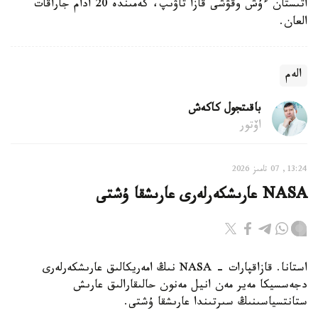
اتىستان ءۇش وقۋشى قازا تاۋىپ، كەمىندە 20 ادام جاراقات
العان.
الەم
باقىتجول كاكەش
اۆتور
13:24, 07 تامىز 2026
NASA عارىشكەرلەرى عارىشقا ۇشتى
استانا. قازاقپارات - NASA نىڭ امەريكالىق عارىشكەرلەرى
دجەسسيكا مەير مەن انيل مەنون حالىقارالىق عارىش
ستانتسياسىنىڭ سىرتىندا عارىشقا ۇشتى.