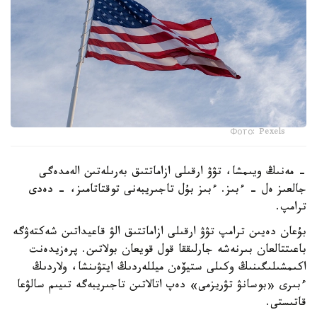
Фото: Pexels
- مەنىڭ ويىمشا، تۋۋ ارقىلى ازاماتتىق بەرىلەتىن الەمدەگى
جالعىز ەل - ءبىز. ءبىز بۇل تاجىريبەنى توقتاتامىز، - دەدى
ترامپ.
بۇعان دەيىن ترامپ تۋۋ ارقىلى ازاماتتىق الۋ قاعيداتىن شەكتەۋگە
باعىتتالعان بىرنەشە جارلىققا قول قويعان بولاتىن. پرەزيدەنت
اكىمشىلىگىنىڭ وكىلى ستيۆەن ميللەردىڭ ايتۋىنشا، ولاردىڭ
ءبىرى «بوسانۋ تۋريزمى» دەپ اتالاتىن تاجىريبەگە تىيىم سالۋعا
قاتىستى.