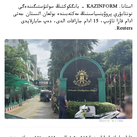
استانا. KAZINFORM - بانگكوكتىڭ سولتۇستىگىندەگى
نونتابۋري پروۆينسياسىنىڭ مەكتەبىندە بولعان اتىستان جەتى
ادام قازا تاۋىپ، 15 ادام جاراقات الدى، دەپ حابارلايدى
Reuters.
Фото: ข่าวสด