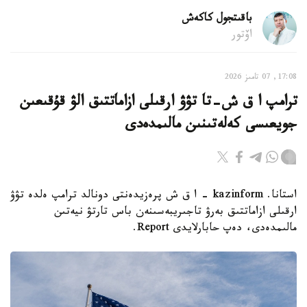
باقىتجول كاكەش
اۆتور
17:08, 07 تامىز 2026
ترامپ ا ق ش-تا تۋۋ ارقىلى ازاماتتىق الۋ قۇقىعىن
جويعىسى كەلەتىنىن مالىمدەدى
استانا. kazinform - ا ق ش پرەزيدەنتى دونالد ترامپ ەلدە تۋۋ
ارقىلى ازاماتتىق بەرۋ تاجىريبەسىنەن باس تارتۋ نيەتىن
مالىمدەدى، دەپ حابارلايدى Report.