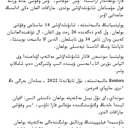
قازا بولعاندار اراسىندا ءۇش ءمۇعالىم، ءۇش وقۋشى جانە وزىنە
قول جۇمساعان شابۋىلداۋشى بولدى. جاراقات العان ەكى ادامنىڭ
جاعدايى اۋىر.
پوليتسيانىڭ مالىمەتىنشە، شابۋىلداۋشى 14 جاستاعى وقۋشى
بولعان. ول كەم دەگەندە 26 رەت وق اتقان، ال تۇتقىندالعاننان
كەيىن ودان تاعى 34 وق تابىلعان. الدىن الا مالىمەت بويىنشا،
تاپانشا ونىڭ اتاسىنا تيەسىلى بولعان.
پوليتسيا سونىمەن قاتار شابۋىلداۋشى مەكتەپ اۋماعىندا وق
اتپاس بۇرىن اتا-اجەسىن ۇيىندە اتىپ ولتىرگەن دەپ شامالاپ
وتىر.
Reuters مالىمەتىنشە، بۇل تايلاندتا 2022 -جىلدان بەرگى ەڭ
ءىرى جاپپاي قىرعىن.
سونداي-اق بۇل بيىل مەكتەپتە بولعان ەكىنشى اتىس: اقپان
ايىندا ەلدىڭ وڭتۇستىگىندە مۇعالىم قازا تاۋىپ، ءبىر وقۋشى
جاراقات الدى.
ماۋسىمدا فيليپپيننىڭ ورتالىق بولىگىندەگى مەكتەپتە بولعان