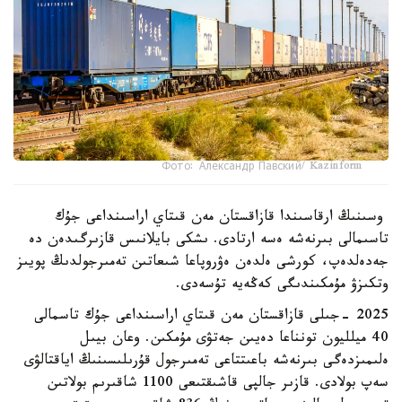
Фото: Александр Павский/ Kazinform
وسىنىڭ ارقاسىندا قازاقستان مەن قىتاي اراسىنداعى جۇك
تاسىمالى بىرنەشە ەسە ارتادى. ىشكى بايلانىس قازىرگىدەن دە
جەدەلدەپ، كورشى ەلدەن ەۋروپاعا شىعاتىن تەمىرجولدىڭ پويىز
وتكىزۋ مۇمكىندىگى كەڭەيە تۇسەدى.
2025 -جىلى قازاقستان مەن قىتاي اراسىنداعى جۇك تاسمالى
40 ميلليون تونناعا دەيىن جەتۋى مۇمكىن. وعان بيىل
ەلىمىزدەگى بىرنەشە باعىتتاعى تەمىرجول قۇرىلىسىنىڭ اياقتالۋى
سەپ بولادى. قازىر جالپى قاشىقتىعى 1100 شاقىرىم بولاتىن