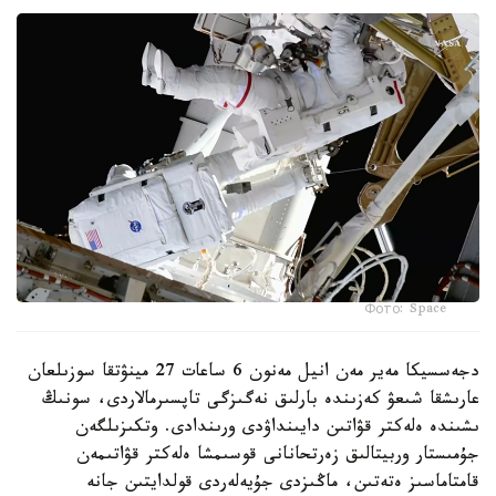
Фото: Space
دجەسسيكا مەير مەن انيل مەنون 6 ساعات 27 مينۋتقا سوزىلعان
عارىشقا شىعۋ كەزىندە بارلىق نەگىزگى تاپسىرمالاردى، سونىڭ
ىشىندە ەلەكتر قۋاتىن دايىنداۋدى ورىندادى. وتكىزىلگەن
جۇمىستار وربيتالىق زەرتحانانى قوسىمشا ەلەكتر قۋاتىمەن
قامتاماسىز ەتەتىن، ماڭىزدى جۇيەلەردى قولدايتىن جانە