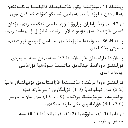
ويىننىڭ 41-مينۋتىندا يگور شاتسكيدىڭ قاقپاسىنا بەلگىلەنگەن
پەنالتيدەن سلوۆەنيالىق بەنيامين شەشكو ءمۇلت كەتكەن جوق.
ال 47-مينۋتتا رامازان ورازوۆ تارازى باسىن تەڭەستىردى. بۇدان
كەيىن قازاقستاندىق فۋتبولشىلار بىرنەشە شابۋىل ۇيىمداستىردى.
ويىننىڭ 86-مينۋتىندا سلوۆەنيالىق بەنيامين ۆەربيچ قورىتىندى
ەسەپتى بەلگىلەدى.
وسىلايشا قازاقستان قارسىلاسىنا 1:2 ەسەبىمەن ەسە جىبەردى.
قۇرلىقتىق دودانىڭ فينالدىق ساتىسىنا سلوۆەنيا قۇراماسى
جولداما الدى.
قۇرلىقتىق دودا ىرىكتەۋ ساتىسىندا قازاقستاندىق فۋتبولشىلار دانيا
(3:2) مەن فينليانديا (1:0) قۇرامالارىن ءبىر مارتە تىزە
بۇكتىرسە، سولتۇستىك يرلانديا (1:0، 1:0) مەن سان- مارينو
(3:0، 3:1) قۇرامالارىن ەكى مارتە جەڭدى.
ال دانيا (1:3)، سلوۆەنيا (1:2)، فينلياندياعا (0:1) ەسە
جىبەرىپ قويدى.