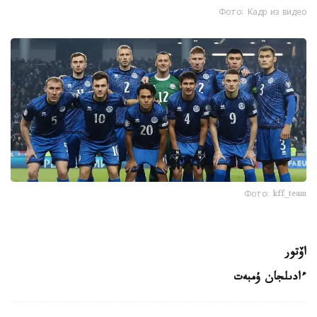
Фото: Кадр из видео
Фото: kff_team
اۆتور
ءادىلجان ۇمبەت