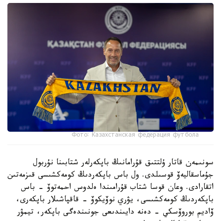
Фото: Казахстанская федерация футбола
سونىمەن قاتار ۇلتتىق قۇرامانىڭ باپكەرلەر شتابىنا نۇربول
جۇماسقاليەۆ قوسىلدى. ول باس باپكەردىڭ كومەكشىسى قىزمەتىن
اتقارادى. وعان قوسا شتاب قۇرامىندا ەلدوس احمەتوۆ - باس
باپكەردىڭ كومەكشىسى، يۋري نوۆيكوۆ - قاقپاشىلار باپكەرى،
ۆاديم بوروۆسكي - دەنە دايىندىعى جونىندەگى باپكەر، تيمۋر