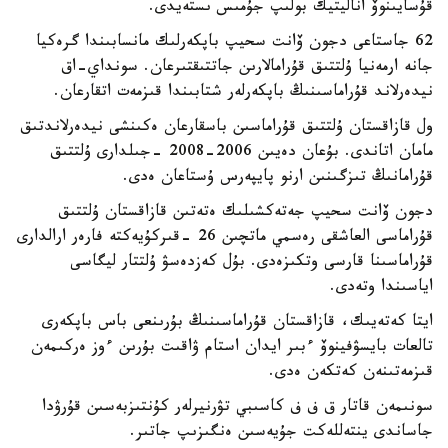
قۇسايىنوۆ اناليتيك بولىپ جۇمىس ىستەيدى.
62 جاستاعى دجون ۆانت سحيپ باپكەرلىك مانسابىندا گرەكيا
جانە ارمەنيا ۇلتتىق قۇرامالارىن جاتتىقتىرعان. سونداي-اق
نيدەرلاند قۇراماسىنىڭ باپكەرلەر شتابىندا قىزمەت اتقارعان.
ول قازاقستان ۇلتتىق قۇراماسىن باسقارعان ەكىنشى نيدەرلاندتىق
مامان اتاندى. بۇعان دەيىن 2006-2008 -جىلدارى ۇلتتىق
قۇرامانىڭ تىزگىنىن ارنو پايپەرس ۇستاعان ەدى.
دجون ۆانت سحيپ جەتەكشىلىك ەتەتىن قازاقستان ۇلتتىق
قۇراماسى العاشقى رەسمي ماتچىن 26 -قىركۇيەكتە فارەر ارالدارى
قۇراماسىنا قارسى وتكىزەدى. بۇل كەزدەسۋ ۇلتتار ليگاسى
اياسىندا وتەدى.
ايتا كەتەيىك، قازاقستان قۇراماسىنىڭ بۇرىنعى باس باپكەرى
تالعات بايسۋفينوۆ ءبىر ايدان استام ۋاقىت بۇرىن ءوز ەركىمەن
قىزمەتىنەن كەتكەن ەدى.
سونىمەن قاتار ق ف ف كاسىبي تۋرنيرلەر كۇنتىزبەسىن قۇرۋدا
جاساندى ينتەللەكت جۇيەسىن ەنگىزىپ جاتىر.