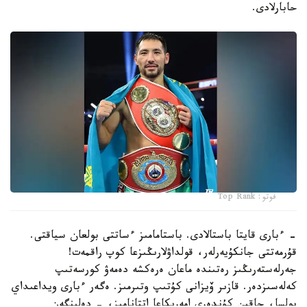
حابارلادى.
فوتو: Top Rank
- ءبارى قايتا باستالادى. باستامامىز ءساتتى بولعان سياقتى.
قۇرمەتتى جانكۇيەرلەر، قولداۋلارىڭىزعا كوپ راقمەت!
جەرلەستەرىڭىز رەتىندە ماعان ەرەكشە دەمەۋ كورسەتىپ
كەلەسىزدەر. قازىر ۆيزانى كۇتىپ وتىرمىز. ەگەر ءبارى ويداعىداي
بولسا، جاقىن كۇندەرى امەريكاعا اتتانامىز، - دەلىنگەن