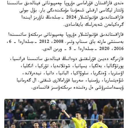
ەندى قازاقستان قۇراماسى ەۋروپا چەمپيوناتى فينالدىق ساتىسىنا
ۇلتتار ليگاسى ارقىلى شىعۋىنا مۇمكىندىگى بار. بۇل جولى
قازاقستاندىق فۋتبولشىلار 2024 -جىلدىڭ ناۋرىز ايىندا
گرەكيامەن شەبەرلىك بايقاسادى.
قازاقستاندىق فۋتبولشىلار ەۋروپا چەمپيوناتى ىرىكتەۋ ساتىسىندا
بەسىنشى مارتە باق سىناپ وتىر. 2008، 2012 -جىلداردا – 6،
2016، 2020 -جىلداردا - 5 - ورىن الدى.
قازىرگە دەيىن قۇرلىقتىق دودانىڭ فينالدىق ساتىسىنا فرانسيا،
پورتۋگاليا، بەلگيا، يسپانيا، شوتلانديا، تۇركيا، انگليا،
اۋستريا، ۆەنگريا، سلوۆاكيا، البانيا، دانيا، نيدەرلاند،
شۆەيتساريا، رۋمىنيا، سەربيا قۇرامالارى شىقتى. ال گەرمانيا
ۇيىمداستىرۋشى ەل رەتىندە ىرىكتەۋسىز قاتىسادى.