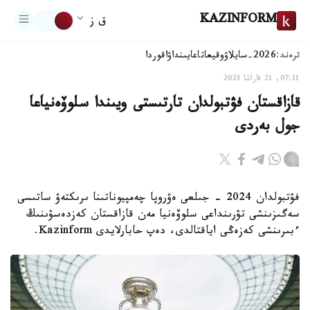
KAZINFORM
ق ز
ترەند:
2026-سايلاۋ
وقيعا
تاعايىنداۋ
اقوردا
07:31, 21 قاراشا 2023
قازاقستان فۋتبولدان تارتىستى ويىندا سلوۆەنياعا
جول بەردى
فۋتبولدان 2024 - جىلعى ەۋروپا چەمپيوناتىنا ىرىكتەۋ ساتىسى
سەگىزىنشى تۋرىنداعى سلوۆەنيا مەن قازاقستان كەزدەسۋىنىڭ
ءبىرىنشى كەزەڭى اياقتالدى، دەپ حابارلايدى Kazinform.