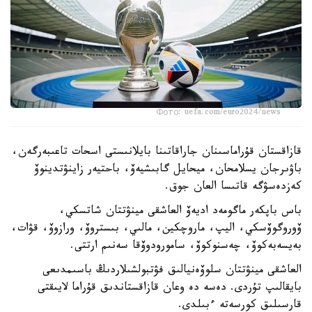
Фото: uefa.com/euro2024/news
قازاقستان قۇراماسىنان جاراقاتىنا بايلانىستى اسحات تاعىبەرگەن،
باۋىرجان يسلامحان، ميحايل گابىشيەۆ، باحتيەر زاينۋتدينوۆ
كەزدەسۋگە قاتىسا العان جوق.
باس باپكەر ماگومەد اديەۆ العاشقى مينۋتتان شاتسكي،
ۆوروگوۆسكي، اليپ، ماروچكين، مالىي، بىستروۆ، ورازوۆ، قۋات،
بەيسەبەكوۆ، چەسنوكوۆ، سامورودوۆقا سەنىم ارتتى.
العاشقى مينۋتتان سلوۆەنيالىق فۋتبولشىلاردىڭ باسىمدىعى
بايقالىپ تۇردى. دەسە دە وعان قازاقستاندىق قۇراما لايىقتى
قارسىلىق كورسەتە ءبىلدى.