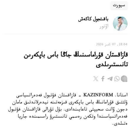
سپورت
باقىتجول كاكەش
اۆتور
18:04, 07 تامىز 2026
قازاقستان قۇراماسىنىڭ جاڭا باس باپكەرىن
تانىستىرىلدى
استانا. KAZINFORM - قازاقستان فۋتبول فەدەراتسياسى
ۇلتتىق قۇرامانىڭ باس باپكەرى قىزمەتىنە نيدەرلاندتىق مامان
دجون ۆانت سحيپتى تاعايىندادى. بۇل تۋرالى قازاقستان فۋتبول
فەدەراتسياسىندا وتكەن رەسمي تانىستىرۋ راسىمىندە جاريا
ەتىلدى.