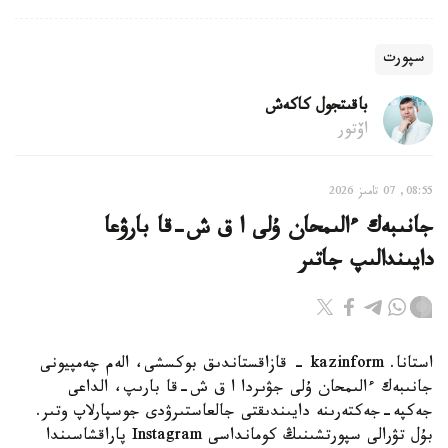
سپورت
باقىتجول كاكەش
اۆتور
08:55, 07 تامىز 2026
جانىبەك ءالىمحان ۇلى ا ق ش-قا بارۋعا
دايىندالىپ جاتىر
استانا. kazinform - قازاقستاندىق بوكسشى، الەم چەمپيونى
جانىبەك ءالىمحان ۇلى جۋىردا ا ق ش-قا بارىپ، الداعى
جەكپە-جەكتەرىنە دايىندىقتى جالعاستىرۋدى جوسپارلاپ وتىر.
بۇل تۋرالى سپورتشىنىڭ كومانداسى Instagram پاراقشاسىندا