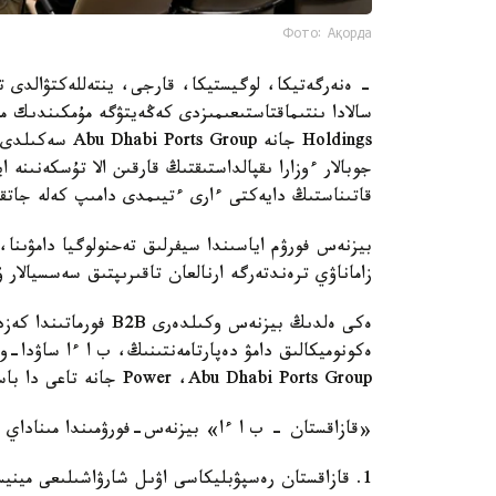
Фото: Ақорда
- ەنەرگەتيكا، لوگيستيكا، قارجى، ينتەللەكتۋالدى تە
Holdings جانە 
جوبالار ءوزارا ىقپالداستىقتىڭ قارقىن الا تۇسكەنىنە 
قاتىناستىڭ دايەكتى ءارى ءتيىمدى دامىپ كەلە جات
بيزنەس فورۋم اياسىندا سيفرلىق تەحنولوگيا دامۋىنا
زاماناۋي ترەندتەرگە ارنالعان تاقىرىپتىق سەسسيالار 
ەكى ەلدىڭ بيزنەس وكىلدە
Power ،Abu Dhabi Ports Group جانە تاعى دا باسقا ءىرى كومپانيالاردىڭ وكىلدەرى قاتىستى.
«قازاقستان - ب ا ءا» بيزنەس-فورۋمىندا مىناداي ك