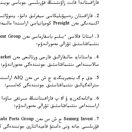
قازاقستاندا قانت زاۋىتىنىڭ قۇرىلىسى جوباسى بويىن
2. قازاقستان رەسپۋبليكاسى سيفرلىق دامۋ، يننوۆاتسي
اكىمدىگى مەن Presight كومپانياسى اراسىندا مالىمەتتەردى وڭدەۋ ورتالىعىنىڭ قۇرىلىسى بويىنشا مەموراندۋم؛
ىنتىماقتاستىق تۋرالى مەموراندۋم؛
سالاسىنداعى ىنتىماقتاستىق جونىندەگى مەموراندۋم؛
ستراتەگيالىق ىنتىماقتاستىق جونىندەگى كەلىسىم؛
اراسىنداعى ىنتىماقتاستىق تۋرالى مەموراندۋم؛
قۇرىلىسى جانە ونى دامىتۋ قاعيداتتارى جونىندەگى ك