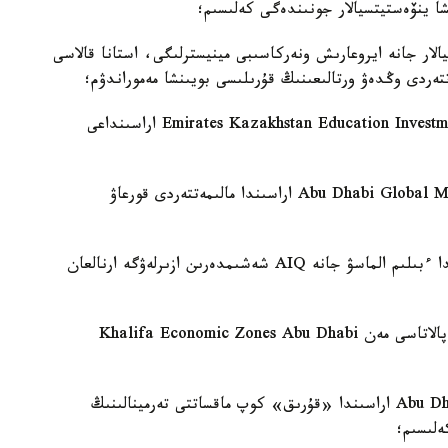
شا ينۆەستيتسيالار جونىندەگى كەلىسىم؛
الار جانە ايروعارىش ونەركاسىبى مينيسترلىگى، استانا قالاسى
3. استانا قالاسى ءبىلىم باسقارماسى مەن Emirates Kazakhstan Education Investment Group اراسىنداعى
4. «استانا» حالىقارالىق قارجى ورتالىعى مەن Abu Dhabi Global Market اراسىندا مالىمەتتەردى قورعاۋ
5. «ق م گ ينجيرينگ» ج ش س مەن AIQ اراسىندا ءبىلىم الماسۋ جانە AIQ شەشىمدەرىن ازىرلەۋگە ارنالعان
6. «اتامەكەن» ۇ ك پ قازاقستاننىڭ سىرتقى ساۋدا پالاتاسى مەن Khalifa Economic Zones Abu Dhabi
7. Semurg Invest ج ش س مەن Abu Dhabi Ports Group اراسىندا «قۇرىق» كوپ ماقساتتى تەرمينالىنىڭ
ەلىسىم؛