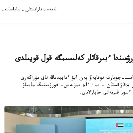
الەمدە
قازاقستان
ساياسات
ت
مىندا ءبىرقاتار كەلىسىمگە قول قويىلدى
 باسشىسى قاسىم-جومارت توقايەۆ پەن ابۋ ءدابيدىڭ تاق مۇراگەرى
ن «قازاقستان - ب ا ءا» بيزنەس- فورۋمىنىڭ جابىلۋ
 ءسوز قىزمەتى حابارلادى.