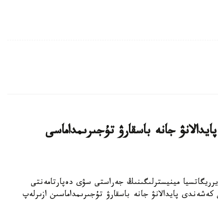
دالانۋ جانە باسقارۋ تۇجىرىمداماسى
تارى جانە يرريگاتسيا مينيسترلىگىنىڭ جەراستى سۋى دەپارتامەنتى
 سۋىن كەشەندى پايدالانۋ جانە باسقارۋ تۇجىرىمداماسىن ازىرلەپ