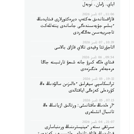
12:06, 07 تامىز 2026
اباي. زامان. نوبەل
11:06, 07 تامىز 2026
قازاقستاندىق مەكتەپ ديرەكتورلارى قىتايدىڭ
ءبىلىم جۇيەسىندەگى جاساندى ينتەللەكت
تاجىريبەسىن مەڭگەردى
10:39, 07 تامىز 2026
اتاجۇرتتا وقيدى تالاي قازاق بالاسى
09:54, 06 تامىز 2026
قىتاي ەلگە كىرۋ جانە شىعۋ تارتىبىنە جاڭا
ەرەجەلەر ەنگىزەدى
19:32, 05 تامىز 2026
ترانسكاسپي سيفرلىق ءدالىزىن سالۋدىڭ ەڭ
كۇردەلى كەزەڭى اياقتالدى
07:15, 05 تامىز 2026
ءار ەلدىڭ ماقتانىشى: ورتالىق ازيانىڭ ەڭ
تانىمال انشىلەرى
21:07, 04 تامىز 2026
سىرتقى ىستەر ءمينيسترىنىڭ ورىنباسارى