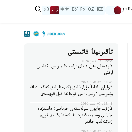
الداۋ
KZ
QZ
РУ
EN
中文
ق ز
ЎЗ
تاقىرىپقا قاتىستى
19:55, 07 تامىز 2026
قازاقستان مەن قىتاي اراسىندا بارىس-كەلىس
ارتتى
18:45, 07 تامىز 2026
شولپان-اتادا ەۋرازيالىق ۇكىمەتارالىق كەڭەستىڭ
وتىرىسى ءوتتى: التى قۇجاتقا قول قويىلدى
13:41, 07 تامىز 2026
قازاق-جاپون بىرلەسكەن جوباسى: ەلىمىزدە
جابايى وسىمدىكتەردىڭ گەنەتيكالىق قورى
زەرتتەلىپ جاتىر