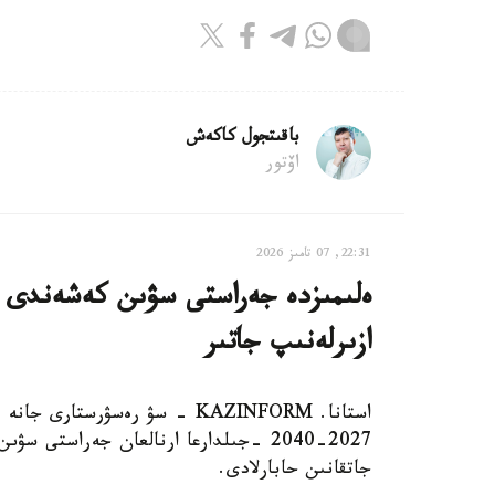
باقىتجول كاكەش
اۆتور
22:31, 07 تامىز 2026
ەلىمىزدە جەراستى سۋىن كەشەندى پاي
ازىرلەنىپ جاتىر
استانا. KAZINFORM - سۋ رەسۋرس
2027-2040 -جىلدارعا ارنالعان جەراستى
جاتقانىن حابارلادى.