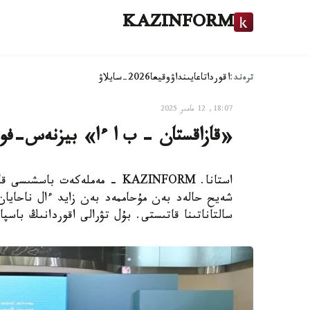
KAZINFORM
ترەند:
اقوردا
تاعايىنداۋ
وقيعا
2026-سايلاۋ
18:07, 12 مامىر 2025
«قازاقستان - ب ا ءا» بيزنەس-فورۋ
استانا. KAZINFORM - مەملەكەت
شەيح حالەد بەن مۇحاممەد بەن زايد ءال ناحايا
سالتاناتىنا قاتىستى. بۇل تۋرالى اقوردانىڭ باسپا