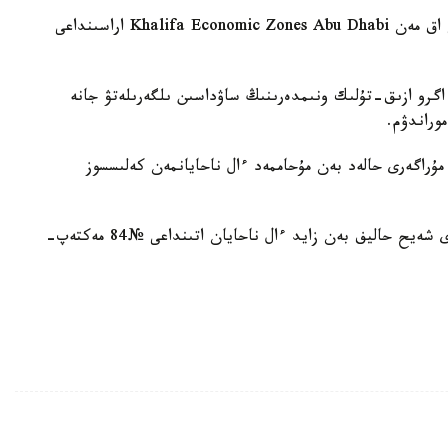
8. «اقتاۋ تەڭىز پورتى» ارنايى ەكونوميكالىق ايماعى اق مەن Khalifa Economic Zones Abu Dhabi اراسىنداعى
 ا ق مەن LULU Group اراسىندا اگرو ازىق-تۇلىك ونىمدەرىنىڭ ساۋداسىن ىلگەرىلەتۋ جانە
وراندۋم.
ۇراگەرى حالەد بەن مۇحاممەد ءال ناحايانمەن كەلىسسوز
قازاقستان پرەزيدەنتى مەن ابۋ دابيدىڭ تاق مۇراگەرى شەيح حاليف بەن زايد ءال ناحايان اتىنداعى №84 مەكتەپ-