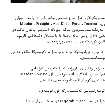
حنولوگيالار، اۋىل شارۋاشىلىعى جانە تاعى دا باسقا ءتۇرلى
سالادا ىنتىماقتاستىعىمىزدى كەڭەيتۋگە مۇمكىندىك مول. Masdar ،Presight ،Abu Dhabi Ports ،Terminal
Abu Dhabi Ports Group سەكىلدى سەرىكتەستەرىمىزبەن بىرگە جۇزەگە اسىرىپ جاتقان ماڭىزدى
ايقىن دالەل. وسى جانە باسقا دا باستامالار ەكىجاقتى قارىم-
قانىن كورسەتەدى، - دەدى پرەزيدەنت.
، قارجى، ۋربانيستيكا جانە «جاسىل» ەكونوميكا سالالارىنداعى
ۇيىمداستىرىلدى.
رى B2B فورماتىندا كەزدەسۋلەر وتكىزدى. فورۋمعا امىرلىكتەردەن ابۋ دابي
ەكونوميكالىق دامۋ دەپارتامەنتىنىڭ، ب ا ءا ساۋدا-ونەركاسىپ پالاتالارىنىڭ، سونداي-اق Masdar ،AMEA
وممەرتسيالىق كەلىسىمدەرگە قول قويىلدى:
1. قازاقستان رەسپۋبليكاسى اۋىل شارۋاشىلىعى مينيسترلىگى مەن QazaqArab Sugar ج ش س اراسىندا