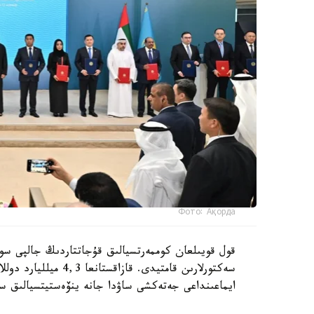
Фото: Ақорда
سەكتورلارىن قامتيدى.
ايماعىنداعى جەتەكشى ساۋدا جانە ينۆەستيتسيالىق س