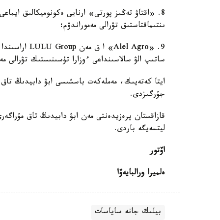
ىنتىماقتاستىق تۋرالى مەموراندۋم؛
9. «Alel Agro»
ساتىپ الۋ سالاسىنداعى ءوزارا تۇسىنىستىك تۋرالى مەم
ايتا كەتەيىك، مەملەكەت باسشىسى ابۋ دابيدىڭ تاق م
جۇرگىزدى.
ليتسەيگە باردى.
اۆتور
ەلميرا ورالبايەۆا
بيلىك جانە ساياسات