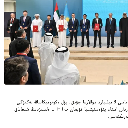
قول قويىلعان كوممەرتسيالىق قۇجاتتاردىڭ جالپى سوماسى 5 ميلليارد دوللارعا جۋىق. بۇل ەكونوميكانىڭ نەگىزگى
 قازاقستانعا 4,3 ميلليارد دوللاردان استام ينۆەستيتسيا قۇيعان ب ا ءا - ەلىمىزدىڭ شىعاناق
ەرىكتەسى.