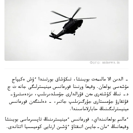
Фото: aninews.in
- الدىن الا مالىمەت بويىنشا، تىكۇشاق بورتىندا ءۇش ەكيپاج
مۇشەسى بولعان. وقيعا ورنىنا قورعانىس مينيسترلىگى جانە ت ج
د- نىڭ كۇشتەرى مەن قۇرالدارى جۇمىلدىرىلىپ، ىزدەستىرۋ-
قۇتقارۋ جۇمىستارى جۇرگىزىلىپ جاتىر، - دەلىنگەن قورعانىس
مينيسترلىگىنىڭ حابارلاماسىندا.
ءمالىم بولعانىنداي، قورعانىس ءمينيسترىنىڭ تاپسىرماسى بويىنشا
وقيعانىڭ ءمان-جايىن انىقتاۋ ءۇشىن ارنايى كوميسسيا اتتاندى.