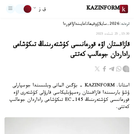
KAZINFORM
ق ز
ترەند:
2026-سايلاۋ
وقيعا
تاعايىنداۋ
اقوردا
15:30, 25 شىلدە 2025
قازاقستان اۋە قورعانىسى كۇشتەرىنىڭ تىكۇشاعى
راداردان جوعالىپ كەتتى
استانا. KAZINFORM - بۇگىن الماتى وبلىسىندا جوسپارلى
ۇشۋ بارىسىندا قازاقستان رەسپۋبليكاسى قارۋلى كۇشتەرى اۋە
قورعانىسى كۇشتەرىنىڭ EC-145 تىكۇشاعى راداردان جوعالىپ
كەتتى.