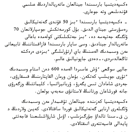
ەكسپەديتسيا بارىسىندا جينالعان ماتەريالداردىڭ عىلىمي
قۇندىلىعى وتە جوعارى.
- ەكسپەديتسيا بارىسىندا ءبىز 50 قۇندى گەنەتيكالىق
رەسۋرستى جيناي الدىق. بۇل كورسەتكىش جوسپارلانعان 70
ۇلگىگە جەتپەسە دە، ءبىز جەتكىلىكتى كولەمدە باعالى
ماتەريالدار جينادىق. وسى ساپار بارىسىندا قازاقستاننىڭ تابيعاتى
مەن وسىمدىك الەمىنىڭ باي ارتۇرلىلىگى ءبىزدى ەرەكشە
تاڭعالدىردى،-دەدى جاپونيالىق عالىم.
جالپى سوڭعى ءۇش عاسىردا الەمدە 600 دەن استام وسىمدىك
ءتۇرى جويىلىپ كەتكەن. بۇعان ورمان القاپتارىنىڭ قىسقارۋى،
جەردى شامادان تىس يگەرۋ، ۋربانيزاتسيا، كليماتتىڭ وزگەرۋى
جانە قورشاعان ورتانىڭ لاستانۋى سەبەپ بولعان.
ەكسپەديتسيا كەزىندە جينالعان تۇقىمدار مەن وسىمدىك
ۇلگىلەرى ارنايى گەنەتيكالىق قوردا ساقتالادى. كەيىن ولاردىڭ د
ن ق-سىنا تالداۋ جۇرگىزىلىپ، اۋىل شارۋاشىلىعىنا قاجەتتى
پايدالى قاسيەتتەرى انىقتالادى.