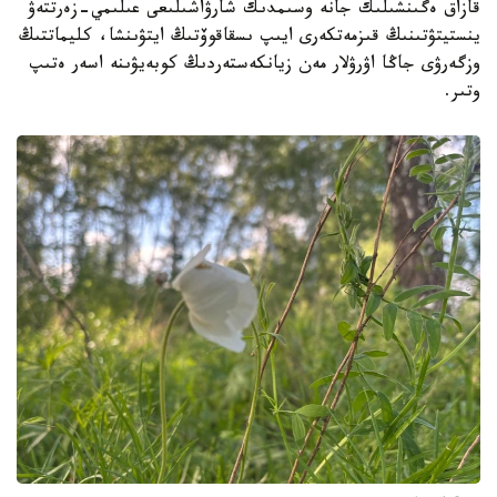
قازاق ەگىنشىلىك جانە وسىمدىك شارۋاشىلىعى عىلىمي-زەرتتەۋ
ينستيتۋتىنىڭ قىزمەتكەرى ايىپ ىسقاقوۆتىڭ ايتۋىنشا، كليماتتىڭ
وزگەرۋى جاڭا اۋرۋلار مەن زيانكەستەردىڭ كوبەيۋىنە اسەر ەتىپ
وتىر.