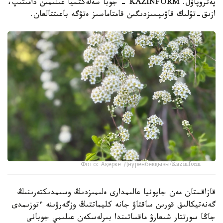
پەتروپاۆل. KAZINFORM - جوبا سەلەكتسيا عىلىمىن دامىتىپ،
ازىق-تۇلىك قاۋىپسىزدىگىن قامتاماسىز ەتۋگە باعىتتالعان.
Фото: Ақерке Дәуренбекқызы/Kazinform
قازاقستان مەن جاپونيا عالىمدارى ەلىمىزدىڭ وسىمدىكتەرىنىڭ
گەنەتيكالىق قورىن ساقتاۋ جانە كليماتتىڭ وزگەرۋىنە ءتوزىمدى
جاڭا سورتتار شىعارۋ ماقساتىندا بىرلەسكەن عىلىمي جوبانى