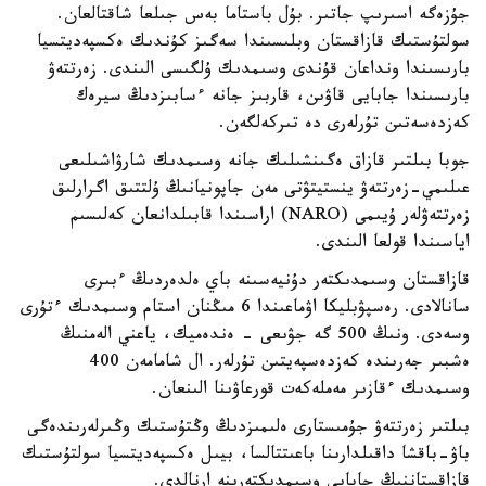
جۇزەگە اسىرىپ جاتىر. بۇل باستاما بەس جىلعا شاقتالعان.
سولتۇستىك قازاقستان وبلىسىندا سەگىز كۇندىك ەكسپەديتسيا
بارىسىندا ونداعان قۇندى وسىمدىك ۇلگىسى الىندى. زەرتتەۋ
بارىسىندا جابايى قاۋىن، قاربىز جانە ءسابىزدىڭ سيرەك
كەزدەسەتىن تۇرلەرى دە تىركەلگەن.
جوبا بىلتىر قازاق ەگىنشىلىك جانە وسىمدىك شارۋاشىلىعى
عىلىمي-زەرتتەۋ ينستيتۋتى مەن جاپونيانىڭ ۇلتتىق اگرارلىق
زەرتتەۋلەر ۇيىمى (NARO) اراسىندا قابىلدانعان كەلىسىم
اياسىندا قولعا الىندى.
قازاقستان وسىمدىكتەر دۇنيەسىنە باي ەلدەردىڭ ءبىرى
سانالادى. رەسپۋبليكا اۋماعىندا 6 مىڭنان استام وسىمدىك ءتۇرى
وسەدى. ونىڭ 500 گە جۋىعى - ەندەميك، ياعني الەمنىڭ
ەشبىر جەرىندە كەزدەسپەيتىن تۇرلەر. ال شامامەن 400
وسىمدىك ءقازىر مەملەكەت قورعاۋىنا الىنعان.
بىلتىر زەرتتەۋ جۇمىستارى ەلىمىزدىڭ وڭتۇستىك وڭىرلەرىندەگى
باۋ-باقشا داقىلدارىنا باعىتتالسا، بيىل ەكسپەديتسيا سولتۇستىك
قازاقستاننىڭ جابايى وسىمدىكتەرىنە ارنالدى.