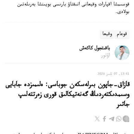
قوسىمشا اقپارات وقيعانى انىقتاۋ بارىسى بويىنشا بەرىلەتىن
بولادى.
قوعام
وقيعا
باقىتجول كاكەش
اۆتور
13:41, 07 تامىز 2026
قازاق-جاپون بىرلەسكەن جوباسى: ەلىمىزدە جابايى
وسىمدىكتەردىڭ گەنەتيكالىق قورى زەرتتەلىپ
جاتىر