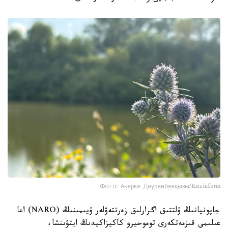
Фото: Ақерке Дәуренбекқызы/Kazinform
جاپونيانىڭ ۇلتتىق اگرارلىق زەرتتەۋلەر ۇيىمىنىڭ (NARO) اعا
عىلىمي قىزمەتكەرى توموحيرو كاكيزاكيدىڭ ايتۋىنشا،