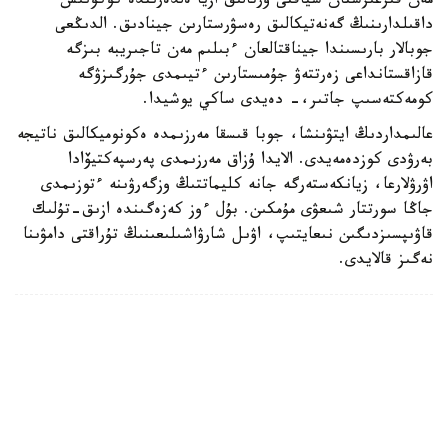
مەن قىرعىزستان سياقتى ورتالىق ازيا ەلدەرىندە كوكونىس
داقىلدارىنىڭ گەنەتيكالىق رەسۋرستارىن جينادىق. الدىڭعى
جوبالار بارىسىندا جيناقتالعان ءبىلىم مەن تاجىريبە بىزگە
قازاقستانداعى زەرتتەۋ جۇمىستارىن ءتيىمدى جۇرگىزۋگە
كومەكتەسىپ جاتىر،- دەيدى ساكي يوشيدا.
عالىمداردىڭ ايتۋىنشا، جوبا قىسقا مەرزىمدە ەكونوميكالىق ناتيجە
بەرۋدى كوزدەمەيدى. الايدا ۇزاق مەرزىمدى پەرسپەكتيۆادا
اۋرۋلارعا، زيانكەستەرگە جانە كليماتتىڭ وزگەرۋىنە ءتوزىمدى
جاڭا سورتتار شىعۋى مۇمكىن. بۇل ءوز كەزەگىندە ازىق-تۇلىك
قاۋىپسىزدىگىن نىعايتىپ، اۋىل شارۋاشىلىعىنىڭ تۇراقتى دامۋىنا
نەگىز قالايدى.
سىرتقى ساياسات
قوعام
ريزابەك نۇسىپبەك ۇلى
اۆتور