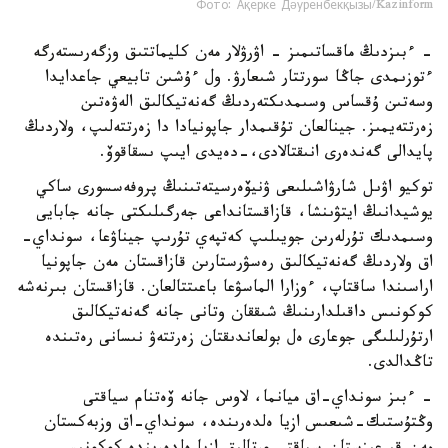
Фото: Ақерке Дәуренбекқызы/Kazinform
- ءبىزدىڭ ماقساتىمىز - اۋرۋلار مەن كليماتتىق وزگەرىستەرگە
ءتوزىمدى جاڭا سورتتار شىعارۋ. ول ءۇشىن تابيعي جاعدايدا
وسەتىن ۇقساس وسىمدىكتەردىڭ گەنەتيكالىق الەۋەتىن
زەرتتەيمىز. جينالعان تۇقىمدار جاپونيادا دا زەرتتەلىپ، ولاردىڭ
پايدالى گەندەرى انىقتالادى،-دەيدى ايىپ ىسقاقوۆ.
توكيو اۋىل شارۋاشىلىعى ۋنيۆەرسيتەتىنىڭ پروفەسسورى ساكي
يوشيدانىڭ ايتۋىنشا، قازاقستانداعى جەرگىلىكتى جانە جابايى
وسىمدىك تۇرلەرىن جويىلىپ كەتپەي تۇرىپ جيناۋعا، سونداي-
اق ولاردىڭ گەنەتيكالىق رەسۋرستارىن قازاقستان مەن جاپونيا
اراسىندا ساقتاپ، ءوزارا الماسۋعا باعىتتالعان. قازاقستان بىرنەشە
كوكونىس داقىلدارىنىڭ شىققان وتانى جانە گەنەتيكالىق
ارتۇرلىلىگى جوعارى ەل بولعاندىقتان زەرتتەۋ نىسانى رەتىندە
تاڭدالدى.
- ءبىز سونداي-اق ميانما، لاوس جانە ۆەتنام سياقتى
وڭتۇستىك-شىعىس ازيا ەلدەرىندە، سونداي-اق وزبەكستان