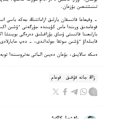
بولعان. ءوزارا تانىس 5 ەر ادام سوز
تىنىشتىعىن بۇزعان.
- وقيعاعا قاتىسقان بارلىق ازاماتتىڭ جەكە باسى انى
قوعامدىق ورىندا ماس كۇيىندە جۇرگەنى ءۇشىن اكىمش
بارلىعىنا قاتىستى ۇساق بۇزاقىلىق دەرەگى بويىنشا 
قابىلداۋ ءۇشىن سوتقا جولداندى، - دەپ حابارلادى د
ەسكە سالايىق، بۇعان دەيىن الماتى مەتروسىندا توبە
زاڭ جانە قۇقىق
قوعام
باقىتجول كاكەش
اۆتور