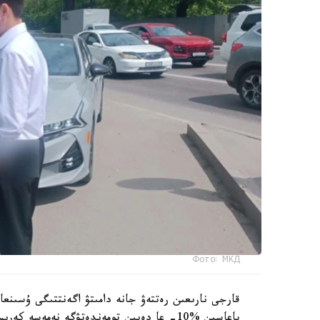
Фото: МКД
قارجى نارىعىن رەتتەۋ جانە دامىتۋ اگەنتتىگى ۇسىنع
باعاسىن %10- عا دەيىن تومەندەتۋگە نەمەسە