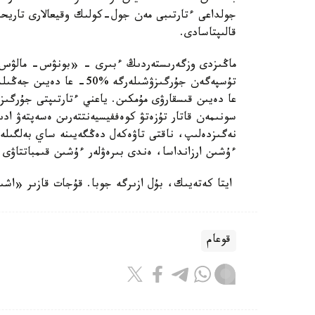
جولداعى ءتارتىبى مەن جول-كولىك وقيعالارى تاريحى
قالىپتاسادى.
ماڭىزدى وزگەرىستەردىڭ ءبىرى - «بونۋس- مالۋس» 
عا دەيىن قىسقارۋى مۇمكىن. ياعني ءتارتىپتى جۇرگىز
سونىمەن قاتار تۇزەتۋ كوەففيسيەنتتەرىن ەسەپتەۋ اد
نەگىزدەلىپ، ناقتى تاۋەكەل دەڭگەيىنە ساي بەلگىلەنب
ءۇشىن ارزانداسا، ەندى بىرەۋلەر ءۇشىن قىمباتتاۋى 
ايتا كەتەيىك، بۇل ازىرگە جوبا. قۇجات قازىر «اشىق 
قوعام