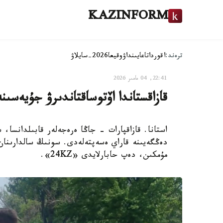
KAZINFORM
ترەند:
اقوردا
تاعايىنداۋ
وقيعا
2026-سايلاۋ
22:41, 04 مامىر 2026
قازاقستاندا اۆتوساقتاندىرۋ جۇيەسىن
استانا. قازاقپارات - جاڭا ەرەجەلەر قابىلدانسا
دەڭگەيىنە قاراي ەسەپتەلەدى. سونىڭ سالدارىنان
مۇمكىن، دەپ حابارلايدى «24KZ».