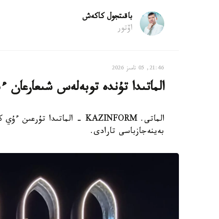
باقىتجول كاكەش
اۆتور
21:46, 05 تامىز 2026
الماتىدا تۇندە توبەلەس شىعارعان ءب
الماتى. KAZINFORM - الماتىدا 
بەينەجازباسى تارادى.