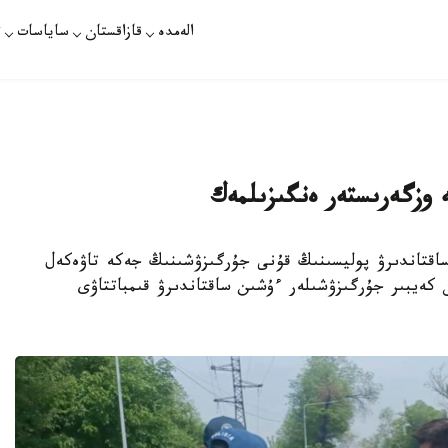
الەمدە
قازاقستان
ساياسات
ت
ە وزگەرىستەر ەنگىزىلمەك
، ساقتاندىرۋ پوليسىنىڭ قۇنى جۇرگىزۋشىنىڭ جەكە تاۋەكەل
 كەيبىر جۇرگىزۋشىلەر ءۇشىن ساقتاندىرۋ قىمباتتاۋى