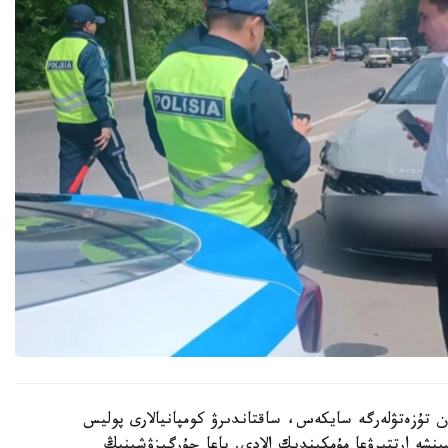
ان تۇزەتۋلەرگە سايكەس، ساقتاندىرۋ كومپانيالارى پوليس
 كەرىسىنشە ارتتىرۋعا مۇمكىندىك الادى. باعا جۇرگىزۋشىنىڭ