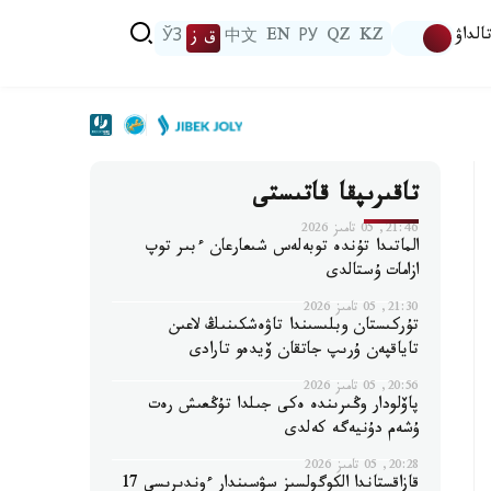
الداۋ
KZ
QZ
РУ
EN
中文
ق ز
ЎЗ
تاقىرىپقا قاتىستى
21:46, 05 تامىز 2026
الماتىدا تۇندە توبەلەس شىعارعان ءبىر توپ
ازامات ۇستالدى
21:30, 05 تامىز 2026
تۇركىستان وبلىسىندا تاۋەشكىنىڭ لاعىن
تاياقپەن ۇرىپ جاتقان ۆيدەو تارادى
20:56, 05 تامىز 2026
پاۆلودار وڭىرىندە ەكى جىلدا تۇڭعىش رەت
ۇشەم دۇنيەگە كەلدى
20:28, 05 تامىز 2026
قازاقستاندا الكوگولسىز سۋسىندار ءوندىرىسى 17