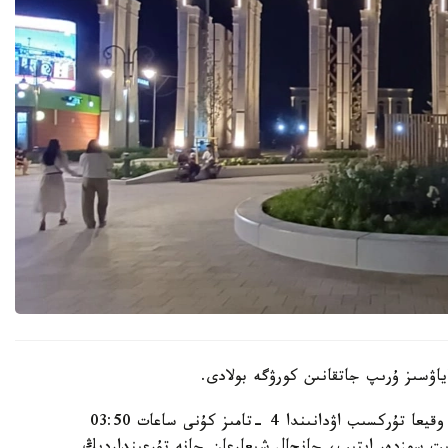
اۋسىز ۇرىپ جاتقانىن كورۋگە بولادى.
الماتى قالاسى پوليتسيا دەپارتامەنتىنىڭ مالىمەتىنشە، وقيعا تۇركسىب اۋدانىندا 4 -تامىز كۇنى ساعات 03:50