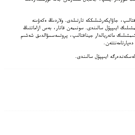
گە كەلىپ، بىلاپىت سوزدەر ايتىپ، جانجال شىعارعان جانە تۇرعىنداردىڭ
قتالىپ، جاۋاپكەرشىلىككە تارتىلدى. ولاردىڭ ەكەۋىنە
ىلىك ايىپپۇل سالىندى. سونىمەن قاتار، بەس ازاماتتىڭ
اكىمشىلىك ماتەريالدار جيناقتالىپ، پروتسەسسۋالدىق شەشىم
ەپارتامەنتتەن.
لەسكەندەرگە ايىپپۇل سالىندى.