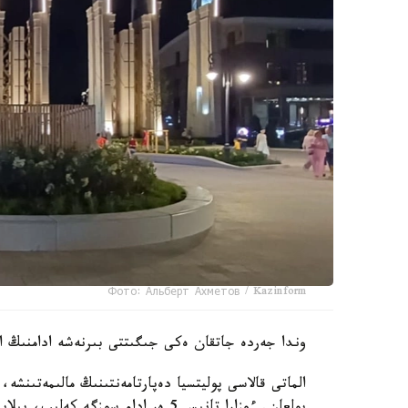
Фото: Альберт Ахметов / Kazinform
وندا جەردە جاتقان ەكى جىگىتتى بىرنەشە ادامنىڭ اي