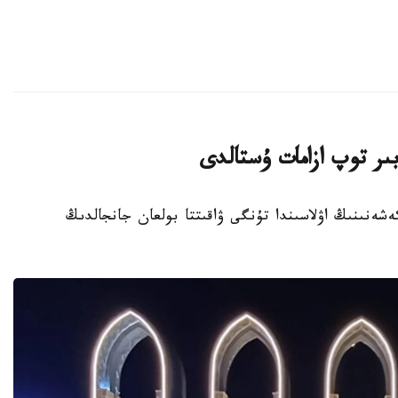
ىر توپ ازامات ۇستالدى
تۇرعىن ءۇي كەشەنىنىڭ اۋلاسىندا تۇنگى ۋاقىتتا بولعان جانجالدىڭ