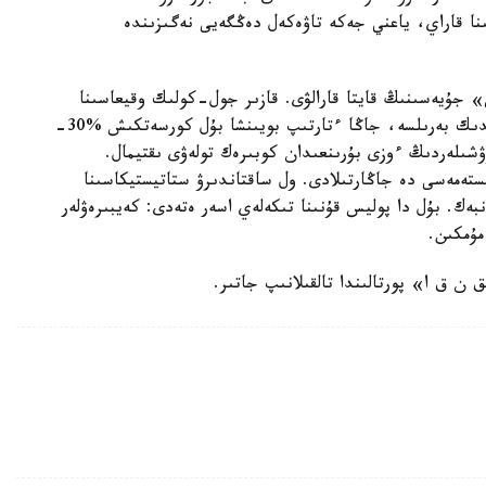
نا قاراي، ياعني جەكە تاۋەكەل دەڭگەيى نەگىزىندە
جۇيەسىنىڭ قايتا قارالۋى. قازىر جول-كولىك وقيعاسىنا
تۇسپەگەن جۇرگىزۋشىلەرگە %50- عا دەيىن جەڭىلدىك بەرىلسە، جاڭا ءتارتىپ بويىنشا بۇل كورسەتكىش %30-
ۋشىلەردىڭ ءوزى بۇرىنعىدان كوبىرەك تولەۋى ىقتيمال.
ىستەمەسى دە جاڭارتىلادى. ول ساقتاندىرۋ ستاتيستيكاسىنا
ەك. بۇل دا پوليس قۇنىنا تىكەلەي اسەر ەتەدى: كەيبىرەۋلەر
مۇمكىن.
ن ق ا» پورتالىندا تالقىلانىپ جاتىر.