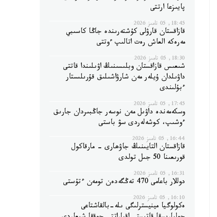
پايىزعا ارتتى
18:45, 05 تامىز 2026
قازاقستان قارۋلى كۇشتەرىندە جاڭا كاسىبي
مەرەكە العاش رەت اتالىپ ءوتتى
18:30, 05 تامىز 2026
شىعىس قازاقستان وبلىسىنىڭ اۋىلىندا قاتتى
داۋىلدان ۇيلەر مەن شارۋاشىلىق قۇرىلىستار
ءبۇلىندى
17:45, 05 تامىز 2026
وسكەمەندە داۋىل مەن نوسەر جاڭبىردان جارىق
ءوشىپ، كوشەلەردى سۋ باستى
16:44, 05 تامىز 2026
قازاقستان التايىنىڭ جاۋھارى - مارقاكول
قورىعىنا 50 جىل تولدى
16:31, 05 تامىز 2026
دوللار باعامى 470 تەڭگەدەن تومەن ءتۇستى
16:10, 05 تامىز 2026
ەكولوگيا مينيسترلىگى ىلە-بالقاشتاعى