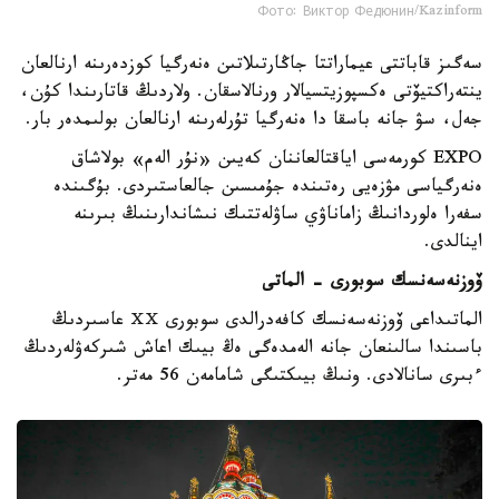
Фото: Виктор Федюнин/Kazinform
سەگىز قاباتتى عيماراتتا جاڭارتىلاتىن ەنەرگيا كوزدەرىنە ارنالعان
ينتەراكتيۆتى ەكسپوزيتسيالار ورنالاسقان. ولاردىڭ قاتارىندا كۇن،
جەل، سۋ جانە باسقا دا ەنەرگيا تۇرلەرىنە ارنالعان بولىمدەر بار.
EXPO كورمەسى اياقتالعاننان كەيىن «نۇر الەم» بولاشاق
ەنەرگياسى مۋزەيى رەتىندە جۇمىسىن جالعاستىردى. بۇگىندە
سفەرا ەلوردانىڭ زاماناۋي ساۋلەتتىك نىشاندارىنىڭ بىرىنە
اينالدى.
ۆوزنەسەنسك سوبورى - الماتى
الماتىداعى ۆوزنەسەنسك كافەدرالدى سوبورى ⅩⅩ عاسىردىڭ
باسىندا سالىنعان جانە الەمدەگى ەڭ بيىك اعاش شىركەۋلەردىڭ
ءبىرى سانالادى. ونىڭ بيىكتىگى شامامەن 56 مەتر.