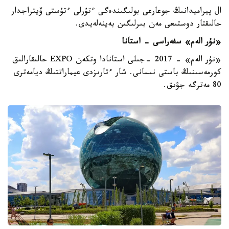
ال پيراميدانىڭ جوعارعى بولىگىندەگى ءتۇرلى ءتۇستى ۆيتراجدار
حالىقتار دوستىعى مەن بىرلىگىن بەينەلەيدى.
«نۇر الەم» سفەراسى - استانا
«نۇر الەم» - 2017 -جىلى استانادا وتكەن EXPO حالىقارالىق
كورمەسىنىڭ باستى نىسانى. شار ءتارىزدى عيماراتتىڭ ديامەترى
80 مەترگە جۋىق.