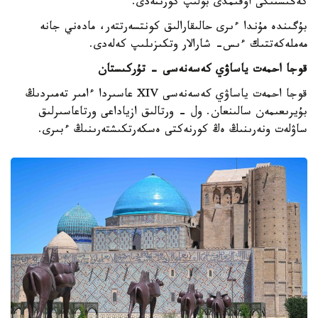
كەڭىستىگى اۋقىمدى بولىپ كورىنەدى.
بۇگىندە مۇندا ءىرى حالىقارالىق كونتسەرتتەر، مادەني جانە
مەملەكەتتىك ءىس- شارالار وتكىزىلىپ كەلەدى.
قوجا احمەت ياساۋي كەسەنەسى - تۇركىستان
قوجا احمەت ياساۋي كەسەنەسى XIV عاسىردا ءامىر تەمىردىڭ
بۇيرىعىمەن سالىنعان. ول - ورتالىق ازياداعى ورتاعاسىرلىق
ساۋلەت ونەرىنىڭ ەڭ كورنەكتى ەسكەرتكىشتەرىنىڭ ءبىرى.