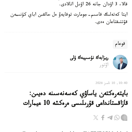
قالا، 3 اۋدان جانە 26 اۋىل اتالادى.
ايتا كەتەلىك قاسىم-جومارت توقايەۆ ەل حالقىن اباي كۇنىمەن
قۇتتىقتاعان ەدى.
قوعام
ريزابەك نۇسىپبەك ۇلى
اۆتور
10:40, 10 تامىز 2026
بايتەرەكتەن ياساۋي كەسەنەسىنە دەيىن:
قازاقستانداعى قۇرىلىسى ەرەكشە 10 عيمارات