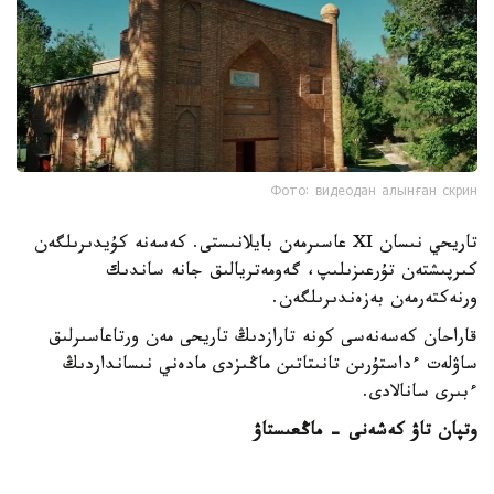
Фото: видеодан алынған скрин
تاريحي نىسان XI عاسىرمەن بايلانىستى. كەسەنە كۇيدىرىلگەن
كىرپىشتەن تۇرعىزىلىپ، گەومەتريالىق جانە ساندىك
ورنەكتەرمەن بەزەندىرىلگەن.
قاراحان كەسەنەسى كونە تارازدىڭ تاريحى مەن ورتاعاسىرلىق
ساۋلەت ءداستۇرىن تانىتاتىن ماڭىزدى مادەني نىسانداردىڭ
ءبىرى سانالادى.
وتپان تاۋ كەشەنى - ماڭعىستاۋ
ماڭعىستاۋداعى وتپان تاۋ تاريحي-مادەني كەشەنى ءداستۇرلى