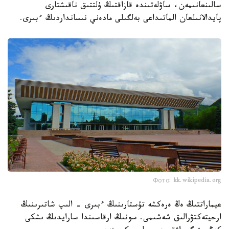
سالىنعانىمەن، ساۋلەتىندە قازاقتىڭ ۇلتتىق ناقىشتارى
پايدالانىلعان الماتىداعى بەلگىلى مادەني نىسانداردىڭ ءبىرى.
Фото: kk.wikipedia.org
عيماراتتىڭ ەڭ ەرەكشە تۇستارىنىڭ ءبىرى - الىپ شاتىرىنىڭ
ارحيتەكتۋرالىق شەشىمى. سونىڭ ارقاسىندا سارايدىڭ ىشكى