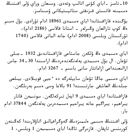
10-تامىز -اباي كۇنى اتالىپ وتەدى. وسىعان وراي ۇلى اقىننىڭ
ەسىمىنە قاتىستى قىزىقتى ستاتيستيكانى ۇسىنامىز.
بۇگىندە قازاقستاندا اباي ەسىمدى 18961 ادام تۇرادى. بۇل ەسىم
ەڭ كوپ تارالعان وڭىرلەر - استانا قالاسى (2186 ادام)،
تۇركىستان وبلىسى (2008 ادام) جانە الماتى قالاسى (1740
ادام).
اباي ەسىمدى ەڭ ۇلكەن جاستاعى قازاقستاندىق 1932 -جىلى
تۋعان. ال بۇل ەسىمدى يەلەنگەندەردىڭ اراسىندا 30-34 جاس
ارالىعىنداعى ازاماتتار سانى باسىم - 3267 ادام.
اباي ەسىمى جاڭا تۋعان سابيلەرگە دە ءجيى قويىلادى. بيىلعى
جىلدىڭ العاشقى جارتىسىندا 91 بالاعا وسى ەسىم بەرىلگەن.
قازاقستاندا اباي ەسىمدى 9 ايەل تىركەلگەن. سونىمەن قاتار
يبراھيم، يبراگيم جانە يبراحيم ەسىمدەرىن يەلەنگەن 37844 ادام
بار.
ۇلى اقىننىڭ ەسىمى ەلىمىزدىڭ گەوگرافيالىق اتاۋلارىندا كەڭىنەن
كورىنىس تاپقان. قازىرگى تاڭدا اباي ەسىمىمەن 1 وبلىس، 1