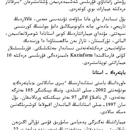
رۋحتى زاماناۋي قۇرىلىس شەشىمدەرىمەن ۇشتاستىرعان ءبىرقاتار
ەرەكشە عيمارات بوي كوتەردى.
بۇل نىساندار جاي عانا ساۋلەت تۋىندىسى ەمەس، قالالاردىڭ
تاريحي، مادەني جانە ەكونوميكالىق دامۋ جولىنىڭ كورىنىسى
ىسپەتتى. مۇنداي عيماراتتاردىڭ كوبى استانادا شوعىرلانعانىمەن،
الماتى، تۇركىستان، تاراز بەن ماڭعىستاۋدا دا وزىندىك
ساۋلەتىمەن ەرەكشەلەنەتىن نىساندار جەتكىلىكتى. قۇرىلىسشىلار
كۇنى قارساڭىندا Kazinform ەلىمىزدەگى قۇرىلىسى ەرەكشە 10
عيماراتتى توپتاستىردى.
بايتەرەك - استانا
ەلوردانىڭ باستى نىشاندارىنىڭ ءبىرى سانالاتىن «بايتەرەك»
مونۋمەنتى 2002-جىلى اشىلدى. ونىڭ بيىكتىگى 105 مەترگە
جەتەدى، ال باقىلاۋ الاڭى 97 مەتر بيىكتىكتە ورنالاسقان. بۇل
سان 1997-جىلى استانانىڭ الماتىدان اقمولاعا كوشىرىلگەنىن
ەسكە سالادى.
عيماراتتىڭ نەگىزگى يدەياسى سامۇرىق قۇسى تۋرالى اڭىزبەن