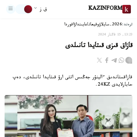
KAZINFORM
ق ز
ترەند:
2026-سايلاۋ
وقيعا
تاعايىنداۋ
اقوردا
13:23, 15 قاڭتار 2024
قازاق قىزى قىتايدا تانىلدى
قازاقستاندىق ءالينۇر جەڭىس اتتى ارۋ قىتايدا تانىلدى، دەپ
حابارلايدى 24KZ.