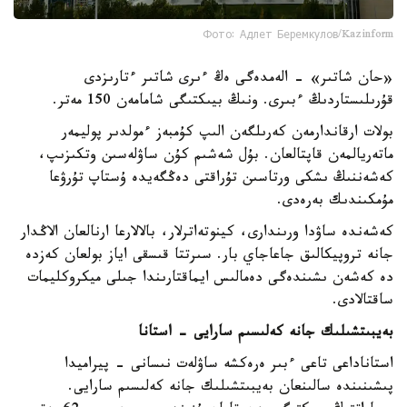
Фото: Адлет Беремкулов/Kazinform
«حان شاتىر» - الەمدەگى ەڭ ءىرى شاتىر ءتارىزدى
قۇرىلىستاردىڭ ءبىرى. ونىڭ بيىكتىگى شامامەن 150 مەتر.
بولات ارقاندارمەن كەرىلگەن الىپ كۇمبەز ءمولدىر پوليمەر
ماتەريالمەن قاپتالعان. بۇل شەشىم كۇن ساۋلەسىن وتكىزىپ،
كەشەننىڭ ىشكى ورتاسىن تۇراقتى دەڭگەيدە ۇستاپ تۇرۋعا
مۇمكىندىك بەرەدى.
كەشەندە ساۋدا ورىندارى، كينوتەاترلار، بالالارعا ارنالعان الاڭدار
جانە تروپيكالىق جاعاجاي بار. سىرتتا قىسقى اياز بولعان كەزدە
دە كەشەن ىشىندەگى دەمالىس ايماقتارىندا جىلى ميكروكليمات
ساقتالادى.
بەيبىتشىلىك جانە كەلىسىم سارايى - استانا
استاناداعى تاعى ءبىر ەرەكشە ساۋلەت نىسانى - پيراميدا
پىشىنىندە سالىنعان بەيبىتشىلىك جانە كەلىسىم سارايى.