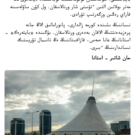
بايلانىستى. سوندىقتان مونۋمەنتتىڭ توبەسىندە ديامەترى 22
مەتر بولاتىن التىن ءتۇستى شار ورنالاسقان. ول كۇن ساۋلەسىنە
قاراي رەڭىن وزگەرتىپ تۇرادى.
نىساننىڭ ىشىندە كورمە زالدارى، پانورامالىق الاڭ جانە
پرەزيدەنتتىڭ الاقان بەدەرى ورنالاسقان. بۇگىندە «بايتەرەك» -
استانانىڭ عانا ەمەس، قازاقستاننىڭ ەڭ تانىمال تۋريستىك
نىساندارىنىڭ ءبىرى.
حان شاتىر - استانا