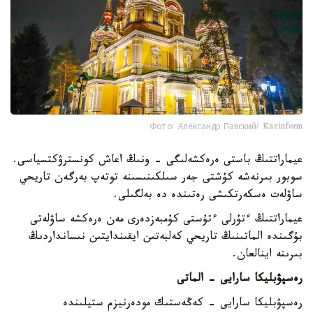
Фото: Александр Павский/ Kazinform
عيماراتتىڭ باستى ەرەكشەلىگى - ونىڭ اعاش كونسترۋكتسياسى.
سوبور بىرنەشە كۇشتى جەر سىلكىنىسىنە توتەپ بەرگەن تاريحي
ساۋلەت ەسكەرتكىشى رەتىندە دە بەلگىلى.
عيماراتتىڭ ءتۇرلى ءتۇستى كۇمبەزدەرى مەن ەرەكشە ساۋلەتى
بۇگىندە الماتىنىڭ تاريحي كەلبەتىن ايقىندايتىن نىسانداردىڭ
بىرىنە اينالعان.
رەسپۋبليكا سارايى - الماتى
رەسپۋبليكا سارايى - كەڭەستىك مودەرنيزم ستيلىندە