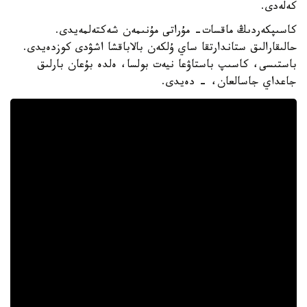
كەلەدى.
كاسىپكەردىڭ ماقسات- مۇراتى مۇنىمەن شەكتەلمەيدى.
حالىقارالىق ستاندارتقا ساي ۇلكەن بالاباقشا اشۋدى كوزدەيدى.
باستىسى، كاسىپ باستاۋعا نيەت بولسا، ەلدە بۇعان بارلىق
جاعداي جاسالعان، - دەيدى.