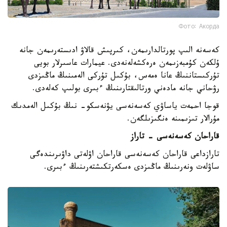
Фото: Акорда
كەسەنە الىپ پورتالدارىمەن، كىرپىش قالاۋ ادىستەرىمەن جانە
ۇلكەن كۇمبەزىمەن ەرەكشەلەنەدى. عيمارات عاسىرلار بويى
تۇركىستاننىڭ عانا ەمەس، بۇكىل تۇركى الەمىنىڭ ماڭىزدى
رۋحاني جانە مادەني ورتالىقتارىنىڭ ءبىرى بولىپ كەلەدى.
قوجا احمەت ياساۋي كەسەنەسى يۋنەسكو- نىڭ بۇكىل الەمدىك
مۇرالار تىزىمىنە ەنگىزىلگەن.
قاراحان كەسەنەسى - تاراز
تارازداعى قاراحان كەسەنەسى قاراحان اۋلەتى داۋىرىندەگى
ساۋلەت ونەرىنىڭ ماڭىزدى ەسكەرتكىشتەرىنىڭ ءبىرى.