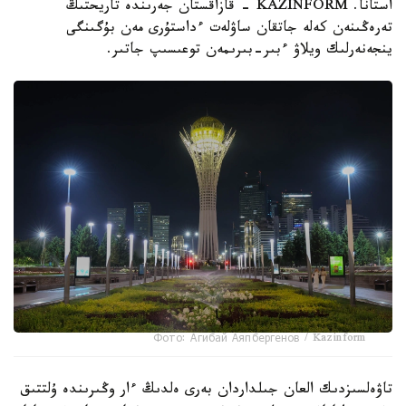
استانا. KAZINFORM - قازاقستان جەرىندە تاريحتىڭ
تەرەڭىنەن كەلە جاتقان ساۋلەت ءداستۇرى مەن بۇگىنگى
ينجەنەرلىك ويلاۋ ءبىر-بىرىمەن توعىسىپ جاتىر.
Фото: Агибай Аяпбергенов / Kazinform
تاۋەلسىزدىك العان جىلداردان بەرى ەلدىڭ ءار وڭىرىندە ۇلتتىق