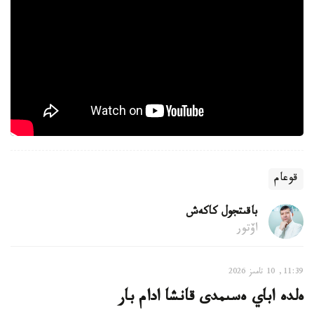
قوعام
باقىتجول كاكەش
اۆتور
11:39, 10 تامىز 2026
ەلدە اباي ەسىمدى قانشا ادام بار