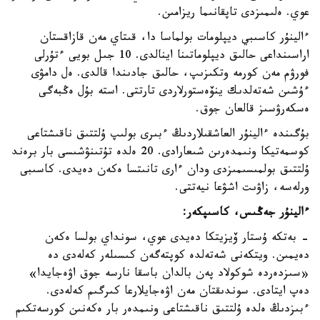
عوي. ەلىمىزدى تاپقانىما ريزامىن.
ءالينۇر كاسىبي ديپلومات بولماسا دا، قىتاي مەن قازاقستان
اراسىنداعى حالىق ديپلوماتىنا اينالدى. 10 جىل بويى ءتۇرلى
فورۋم مەن كورمە وتكىزىپ، حالىق جادىندا قالدى. ەل دامۋى
ءۇشىن شەتەلدىك ينۆەستورلاردى تارتتى. استە بۇل ەڭبەگى
ەسكەرۋسىز قالعان جوق.
بۇگىندە ءالينۇر العاشقىلاردىڭ ءبىرى بولىپ ۇلتتىق ناقىشتاعى
كوسمەتيكا ونىمدەرىن شىعارادى. 20 ەلدە تۇتىنۋشىسى بار برەند
ۇلتتىق بولمىسىمىزدى ودان ءارى تانىتسا ەكەن دەيدى. كاسىبى
ورلەسە، زاۋىت اشۋعا نيەتتى.
ءالينۇر جەڭىس، كاسىپكەر:
- بەتكە ۇستار ۆيزيتكا دەيدى عوي، سونداي بولسا ەكەن
دەيمىن. ويتكەنى شەتەلدە كوپتەگەن كىسىلەر كەلەدى دە
«سىزدەردە شوكولاد پەن بالدان باسقا نارسە جوق اۋەجايدا»
دەپ ايتادى. سوندىقتان مەن اۋەجايلارعا كىرگىم كەلەدى.
ءبىزدىڭ ەلدە ۇلتتىق ناقىشتاعى ونىمدەر بار ەكەنىن كورسەتكىم