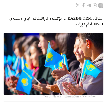
استانا. KAZINFORM - بۇگىندە قازاقستاندا اباي ەسىمدى
18961 ادام تۇرادى.
Фото: Мақсат Шағырбай / Kazinform