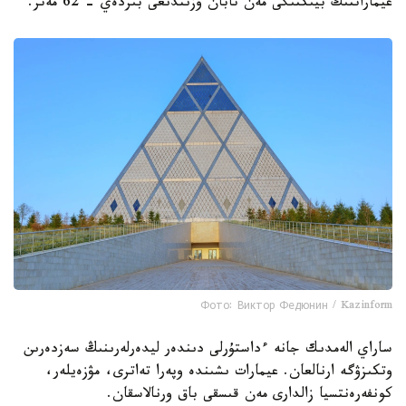
عيماراتتىڭ بيىكتىگى مەن تابان ۇزىندىعى بىردەي - 62 مەتر.
Фото: Виктор Федюнин / Kazinform
ساراي الەمدىك جانە ءداستۇرلى دىندەر ليدەرلەرىنىڭ سەزدەرىن
وتكىزۋگە ارنالعان. عيمارات ىشىندە وپەرا تەاترى، مۋزەيلەر،
كونفەرەنتسيا زالدارى مەن قىسقى باق ورنالاسقان.