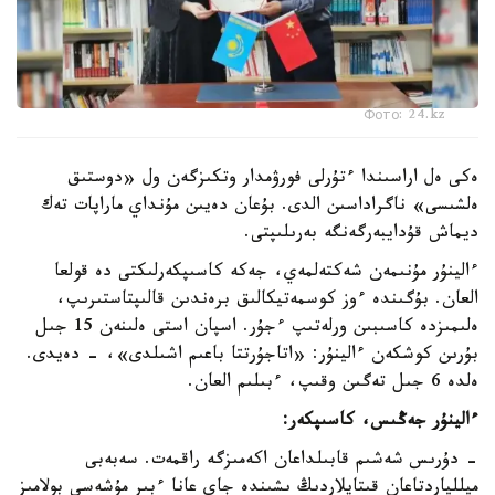
Фото: 24.kz
ەكى ەل اراسىندا ءتۇرلى فورۋمدار وتكىزگەن ول «دوستىق
ەلشىسى» ناگراداسىن الدى. بۇعان دەيىن مۇنداي ماراپات تەك
ديماش قۇدايبەرگەنگە بەرىلىپتى.
ءالينۇر مۇنىمەن شەكتەلمەي، جەكە كاسىپكەرلىكتى دە قولعا
العان. بۇگىندە ءوز كوسمەتيكالىق برەندىن قالىپتاستىرىپ،
ەلىمىزدە كاسىبىن ورلەتىپ ءجۇر. اسپان استى ەلىنەن 15 جىل
بۇرىن كوشكەن ءالينۇر: «اتاجۇرتتا باعىم اشىلدى»، - دەيدى.
ەلدە 6 جىل تەگىن وقىپ، ءبىلىم العان.
ءالينۇر جەڭىس، كاسىپكەر:
- دۇرىس شەشىم قابىلداعان اكەمىزگە راقمەت. سەبەبى
ميللياردتاعان قىتايلاردىڭ ىشىندە جاي عانا ءبىر مۇشەسى بولامىز