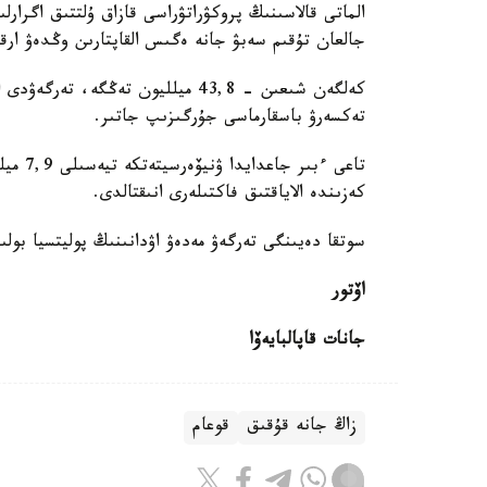
الماتى قالاسىنىڭ پروكۋراتۋراسى قازاق ۇلتتىق اگرارل
جالعان تۇقىم سەبۋ جانە ەگىس القاپتارىن وڭدەۋ ارقى
كەلگەن شىعىن - 43,8 ميلليون تەڭگ
تەكسەرۋ باسقارماسى جۇرگىزىپ جاتىر.
تاعى ء
كەزىندە الاياقتىق فاكتىلەرى انىقتالدى.
سوتقا دەيىنگى تەرگەۋ مەدەۋ اۋدانىنىڭ پوليتسيا بولى
اۆتور
جانات قاپالبايەۆا
زاڭ جانە قۇقىق
قوعام