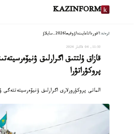
KAZINFORM
ترەند:
اقوردا
تاعايىنداۋ
وقيعا
2026-سايلاۋ
11:53, 04 قاڭتار 2024
پروكۋراتۋرا
الماتى پروكۋرورلارى اگرارلىق ۋنيۆەرسيتەتتەگى ۇرلىقتى