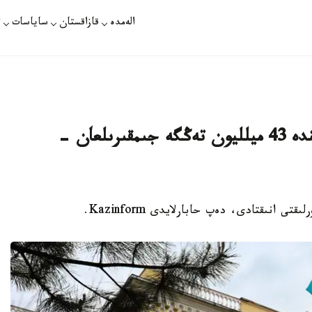
الەمدە
قازاقستان
ساياسات
ت
قازاق ۇلتتىق اگرارلىق ۋنيۆەرسيتەتىندە 43 ميلليون تەڭگە جىمقىرىلعان -
 انىقتادى، دەپ حابارلايدى Kazinform.