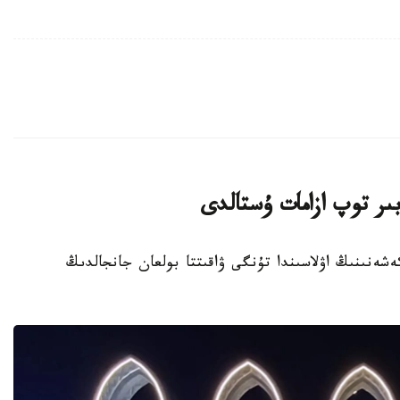
ىر توپ ازامات ۇستالدى
تۇرعىن ءۇي كەشەنىنىڭ اۋلاسىندا تۇنگى ۋاقىتتا بولعان جانجالدىڭ