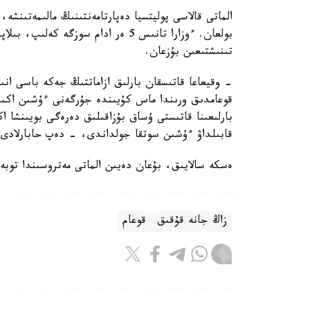
بولعان. ءوزارا تانىس 5 ەر ادام سوز
تىنىشتىعىن بۇزعان.
- وقيعاعا قاتىسقان بارلىق ازاماتتىڭ جەكە باسى انى
قوعامدىق ورىندا ماس كۇيىندە جۇرگەنى ءۇشىن اكىمش
بارلىعىنا قاتىستى ۇساق بۇزاقىلىق دەرەگى بويىنشا 
قابىلداۋ ءۇشىن سوتقا جولداندى، - دەپ حابارلادى د
ەسكە سالايىق، بۇعان دەيىن الماتى مەتروسىندا توبە
زاڭ جانە قۇقىق
قوعام