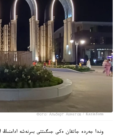
Фото: Альберт Ахметов / Kazinform
وندا جەردە جاتقان ەكى جىگىتتى بىرنەشە ادامنىڭ اي