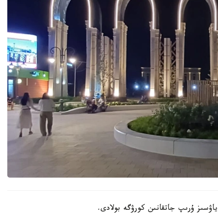
اۋسىز ۇرىپ جاتقانىن كورۋگە بولادى.