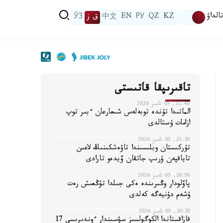
الداۋ
KZ
QZ
РУ
EN
中文
ق ز
ЎЗ
تاقىرىپقا قاتىستى
21:46, 05 تامىز 2026
الماتىدا تۇندە توبەلەس شىعارعان ءبىر توپ
ازامات ۇستالدى
21:30, 05 تامىز 2026
تۇركىستان وبلىسىندا تاۋەشكىنىڭ لاعىن
تاياقپەن ۇرىپ جاتقان ۆيدەو تارادى
20:56, 05 تامىز 2026
پاۆلودار وڭىرىندە ەكى جىلدا تۇڭعىش رەت
ۇشەم دۇنيەگە كەلدى
20:28, 05 تامىز 2026
قازاقستاندا الكوگولسىز سۋسىندار ءوندىرىسى 17