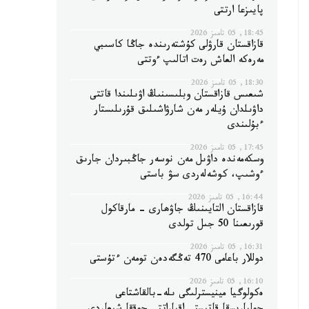
پايىزعا ارتتى
18:45, 05 تامىز 2026
قازاقستان قارۋلى كۇشتەرىندە جاڭا كاسىبي
مەرەكە العاش رەت اتالىپ ءوتتى
18:30, 05 تامىز 2026
شىعىس قازاقستان وبلىسىنىڭ اۋىلىندا قاتتى
داۋىلدان ۇيلەر مەن شارۋاشىلىق قۇرىلىستار
ءبۇلىندى
17:45, 05 تامىز 2026
وسكەمەندە داۋىل مەن نوسەر جاڭبىردان جارىق
ءوشىپ، كوشەلەردى سۋ باستى
16:44, 05 تامىز 2026
قازاقستان التايىنىڭ جاۋھارى - مارقاكول
قورىعىنا 50 جىل تولدى
16:31, 05 تامىز 2026
دوللار باعامى 470 تەڭگەدەن تومەن ءتۇستى
16:10, 05 تامىز 2026
ەكولوگيا مينيسترلىگى ىلە-بالقاشتاعى