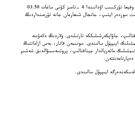
الماتى قالاسى پوليتسيا دەپارتامەنتىنىڭ مالىمەتىنشە، وقيعا تۇركسىب اۋدانىندا 4 -تامىز كۇنى ساعات 03:50
گە كەلىپ، بىلاپىت سوزدەر ايتىپ، جانجال شىعارعان جانە تۇرعىنداردىڭ
قتالىپ، جاۋاپكەرشىلىككە تارتىلدى. ولاردىڭ ەكەۋىنە
ىلىك ايىپپۇل سالىندى. سونىمەن قاتار، بەس ازاماتتىڭ
اكىمشىلىك ماتەريالدار جيناقتالىپ، پروتسەسسۋالدىق شەشىم
ەپارتامەنتتەن.
لەسكەندەرگە ايىپپۇل سالىندى.