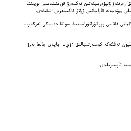
ىق زەرتتەۋ ۋنيۆەرسيتەتىن تەكسەرۋ قورىتىندىسى بويىنشا
لى بيۋدجەت قاراجاتىن ۇرلاۋ فاكتىلەرىن انىقتادى.
ە، تەرگەۋدى الماتى قالاسى پروكۋراتۋراسىنىڭ سوتقا دەيىنگى تەرگەپ-
بىر جاعدايدا ۋنيۆەرسيتەتكە تيەسىلى 7,9 ميلليون تەڭگەگە كوممەرتسيالىق ءۇي- جايدى جالعا بەرۋ
مىنە تاپسىرىلدى.