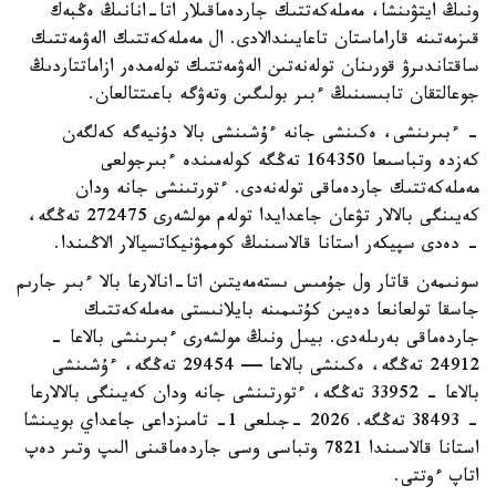
ونىڭ ايتۋىنشا، مەملەكەتتىك جاردەماقىلار اتا-انانىڭ ەڭبەك
قىزمەتىنە قاراماستان تاعايىندالادى. ال مەملەكەتتىك الەۋمەتتىك
ساقتاندىرۋ قورىنان تولەنەتىن الەۋمەتتىك تولەمدەر ازاماتتاردىڭ
جوعالتقان تابىسىنىڭ ءبىر بولىگىن وتەۋگە باعىتتالعان.
- ءبىرىنشى، ەكىنشى جانە ءۇشىنشى بالا دۇنيەگە كەلگەن
كەزدە وتباسىعا 164350 تەڭگە كولەمىندە ءبىرجولعى
مەملەكەتتىك جاردەماقى تولەنەدى. ءتورتىنشى جانە ودان
كەيىنگى بالالار تۋعان جاعدايدا تولەم مولشەرى 272475 تەڭگە،
- دەدى سپيكەر استانا قالاسىنىڭ كوممۋنيكاتسيالار الاڭىندا.
سونىمەن قاتار ول جۇمىس ىستەمەيتىن اتا-انالارعا بالا ءبىر جارىم
جاسقا تولعانعا دەيىن كۇتىمىنە بايلانىستى مەملەكەتتىك
جاردەماقى بەرىلەدى. بيىل ونىڭ مولشەرى ءبىرىنشى بالاعا -
24912 تەڭگە، ەكىنشى بالاعا — 29454 تەڭگە، ءۇشىنشى
بالاعا - 33952 تەڭگە، ءتورتىنشى جانە ودان كەيىنگى بالالارعا
- 38493 تەڭگە. 2026 -جىلعى 1- تامىزداعى جاعداي بويىنشا
استانا قالاسىندا 7821 وتباسى وسى جاردەماقىنى الىپ وتىر دەپ
اتاپ ءوتتى.