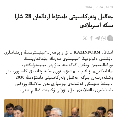
16:28, 06 تامىز 2026
جەڭىل ونەركاسىپتى دامىتۋعا ارنالعان 28 شارا
ىسكە اسىرىلادى
استانا. KAZINFORM - ق ر پرەمەر-ءمينيسترىنىڭ ورىنباسارى
-ۇلتتىق ەكونوميكا ءمينيسترى سەرىك جۇمانعاريننىڭ
توراعالىعىمەن وتكەن كەڭەستە جاۋاپتى مينيسترلىكتەر،
«اتامەكەن» ۇ ك پ، «دامۋ» قورى جانە وتاندىق كاسىپورىندار
وكىلدەرىمەن بىرگە جەڭىل ونەركاسىپتى دامىتۋدىڭ 2030
-جىلعا دەيىنگى كەشەندى جوسپارى مەن سالانىڭ وزەكتى
ماسەلەلەرى تالقىلاندى. بۇل تۋرالى ۇكىمەت ءمالىم ەتتى.