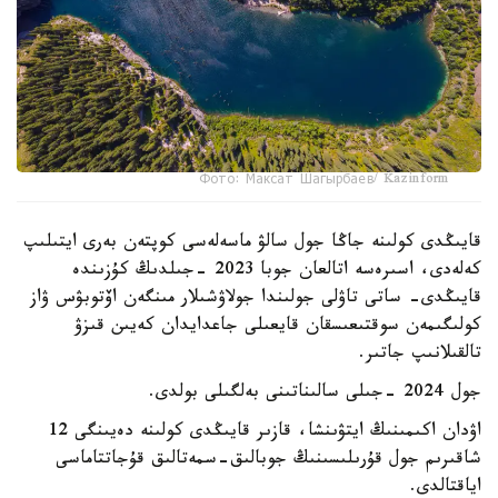
Фото: Максат Шагырбаев/ Kazinform
قايىڭدى كولىنە جاڭا جول سالۋ ماسەلەسى كوپتەن بەرى ايتىلىپ
كەلەدى، اسىرەسە اتالعان جوبا 2023 -جىلدىڭ كۇزىندە
قايىڭدى- ساتى تاۋلى جولىندا جولاۋشىلار مىنگەن اۆتوبۋس ۋاز
كولىگىمەن سوقتىعىسقان قايعىلى جاعدايدان كەيىن قىزۋ
تالقىلانىپ جاتىر.
جول 2024 -جىلى سالىناتىنى بەلگىلى بولدى.
اۋدان اكىمىنىڭ ايتۋىنشا، قازىر قايىڭدى كولىنە دەيىنگى 12
شاقىرىم جول قۇرىلىسىنىڭ جوبالىق-سمەتالىق قۇجاتتاماسى
اياقتالدى.