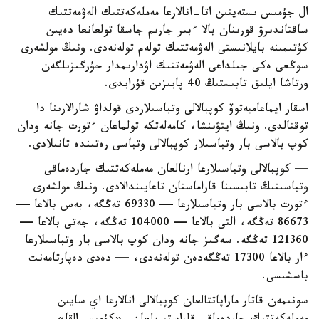
ال جۇمىس ىستەيتىن اتا-انالارعا مەملەكەتتىك الەۋمەتتىك
ساقتاندىرۋ قورىنان بالا ءبىر جارىم جاسقا تولعانعا دەيىن
كۇتىمىنە بايلانىستى الەۋمەتتىك تولەم تولەنەدى. ونىڭ مولشەرى
سوڭعى ەكى جىلداعى الەۋمەتتىك اۋدارىمدار جۇرگىزىلگەن
ورتاشا ايلىق تابىستىڭ 40 پايىزىن قۇرايدى.
اسقار ايماعامبەتوۆ كوپبالالى وتباسىلاردى قولداۋ شارالارىنا دا
توقتالدى. ونىڭ ايتۋىنشا، كامەلەتكە تولماعان ءتورت جانە ودان
كوپ بالاسى بار وتباسىلار كوپبالالى وتباسى رەتىندە تانىلادى.
— كوپبالالى وتباسىلارعا ارنالعان مەملەكەتتىك جاردەماقى
وتباسىنىڭ تابىسىنا قاراماستان تاعايىندالادى. ونىڭ مولشەرى
ءتورت بالاسى بار وتباسىلارعا — 69330 تەڭگە، بەس بالاعا —
86673 تەڭگە، التى بالاعا — 104000 تەڭگە، جەتى بالاعا —
121360 تەڭگە. سەگىز جانە ودان كوپ بالاسى بار وتباسىلارعا
ءار بالاعا 17300 تەڭگەدەن تولەنەدى، — دەدى دەپارتامەنت
باسشىسى.
سونىمەن قاتار ماراپاتتالعان كوپبالالى انالارعا اي سايىن