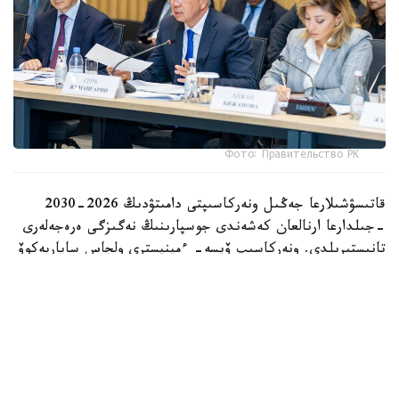
Фото: Правительство РК
قاتىسۋشىلارعا جەڭىل ونەركاسىپتى دامىتۋدىڭ 2026-2030
-جىلدارعا ارنالعان كەشەندى جوسپارىنىڭ نەگىزگى ەرەجەلەرى
تانىستىرىلدى. ونەركاسىپ ۆيسە- ءمينيسترى ولجاس ساپاربەكوۆ
اتاپ وتكەندەي، قۇجات زاڭناما، ساتىپ الۋ تەتىگىن جەتىلدىرۋ،
«كولەڭكەلى» يمپورتقا قارسى ءىس-قيمىل، ينۆەستيتسيا تارتۋ،
وتاندىق برەندتى دامىتۋ مەن كادر دايارلاۋعا ارنالعان 28 ءىس-
شارانى قامتيدى.