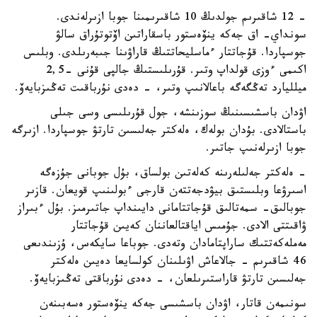
- 12 شاقىرىم جولدىڭ 10 شاقىرىمىنا جوبا ازىرلەندى.
سونداي- اق جەكە ينۆەستور باسقاراتىن اۆتوتۇراق سالۋ
جوسپاردا. قۇجاتتار ءماسليحاتتىڭ قاراۋىنا جىبەرىلدى. وبلىس
اكىمى ءوزى قولداپ وتىر. قۇرىلىستىڭ جالپى قۇنى -2,5
ميلليارد تەڭگەگە باعالانىپ وتىر، - دەدى نۇرباقىت تەڭىزبايەۆ.
اۋدان باسشىسىنىڭ سوزىنشە، جول قۇرىلىسى وسى جىلى
باستالادى. بۇدان بولەك، ەلەكتر جەلىسىن تارتۋ جوسپاردا. ازىرگە
جوبا ازىرلەنىپ جاتىر.
- ەلەكتر جەلىلەرىنە كەلەتىن بولساق، بۇل جوبانى جۇزەگە
اسىرۋعا وبلىستىق بيۋدجەتتەن قارجى ءبولىنىپ قويعان. قازىر
جوبالىق- سمەتالىق قۇجاتتامانى دايىنداپ جاتىرمىز. بۇل ءبىراز
ۋاقىتتى الادى. جۇمىس اياقتالعاننان كەيىن قۇجاتتار
مەملەكەتتىك ساراپتامادان وتەدى. جوباعا سايكەس، ۇزىندىعى
46 شاقىرىم - جالاعاش اۋىلىنان كولسايعا دەيىن ەلەكتر
جەلىسىن تارتۋ قاراستىرىلعان، - دەدى نۇرباقتى تەڭىزبايەۆ.
سونىمەن قاتار، اۋدان باسشىسى جەكە ينۆەستور ەسەبىنەن