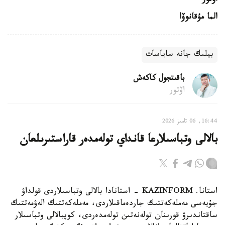
اۆتور
الما مۇقانوۆا
بيلىك جانە ساياسات
باقىتجول كاكەش
اۆتور
16:44, 06 تامىز 2026
بالالى وتباسىلارعا قانداي تولەمدەر قاراستىرىلعان
استانا. KAZINFORM - استانادا بالالى وتباسىلاردى قولداۋ
جۇيەسى مەملەكەتتىك جاردەماقىلاردى، مەملەكەتتىك الەۋمەتتىك
ساقتاندىرۋ قورىنان تولەنەتىن تولەمدەردى، كوپبالالى وتباسىلار