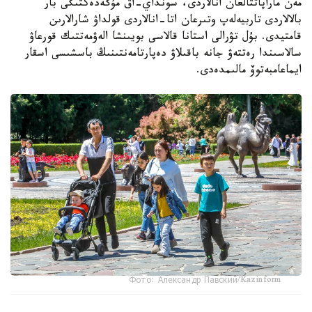
مەن ماراپاتتالعان انالاردى، سونداي-اق مۇگەدەكتىگى بار
بالالاردى تاربيەلەپ وتىرعان اتا-انالاردى قولداۋ شارالارىن
قامتيدى. بۇل تۋرالى استانا قالاسى بويىنشا الەۋمەتتىك قورعاۋ
سالاسىندا رەتتەۋ جانە باقىلاۋ دەپارتامەنتىنىڭ باسشىسى اسقار
ايماعامبەتوۆ مالىمدەدى.
Фото: Александр Павский/Kazinform