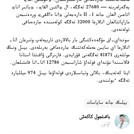
مەملەكەتتىك جاردەماقى قاراستىرىلعان. «كۇمىس القا»
يەگەرلەرىنە — 27680 تەڭگە، ال «التىن القا»، «باتىر انا»
اتاعىن العان جانە 1، II دارەجەلى «انا داڭقى» وردەنىمەن
ماراپاتتالعان انالارعا 32000 تەڭگە كولەمىندە جاردەماقى
تولەنەدى.
سونداي-اق مۇگەدەكتىگى بار بالالاردى تاربيەلەپ وتىرعان اتا-
انالارعا اي سايىن مەملەكەتتىك جاردەماقى بەرىلەدى. بيىل ونىڭ
مولشەرى 81871 تەڭگەنى قۇرايدى. قازىرگى ۋاقىتتا استانا
قالاسىندا مۇنداي قولداۋ شاراسىمەن 12786 اتا-انا قامتىلعان.
ايتا كەتەيىك، بالالى وتباسىلاردى قولداۋعا بيىل 974 ميلليارد
تەڭگە ءبولىندى.
بيلىك جانە ساياسات
باقىتجول كاكەش
اۆتور