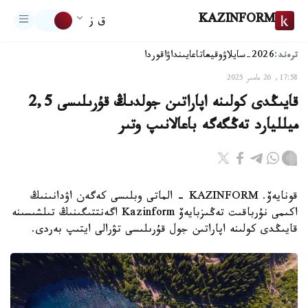
KAZINFORM
ق ز
ترەند:
2026-سايلاۋ
وقيعا
تاعايىنداۋ
اقوردا
17:58, 26 مامىر 2025
قايىڭدى كولىنە اپاراتىن جولدىڭ قۇرىلىسى 2,5
ميلليارد تەڭگەگە باعالانىپ وتىر
قونايەۆ. KAZINFORM - الماتى وبلىسى كەگەن اۋدانىنىڭ
اكىمى نۇرباقىت تەڭىزبايەۆ Kazinform اگەنتتىگىنىڭ تىلشىسىنە
قايىڭدى كولىنە اپاراتىن جول قۇرىلىسى تۋرالى ايتىپ بەردى.