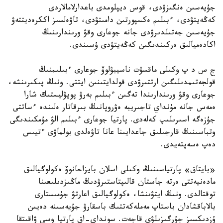
جۇيەسىن ەنگىزۋدى، قوس ديپلومدى باعدارلامالاردى
كەڭەيتۋدى، ءبىلىم ەكسپورتىن دامىتۋدى، تاۋەلسىز اككرەديتتەۋ
جۇيەسىن جەتىلدىرۋدى جانە جوعارى وقۋ ورىندارىنىڭ
اكادەميالىق ەركىندىگىن كەڭەيتۋدى ۇسىندى.
ج س د پ وكىلى ماقسۋت ناسيبۋلوۆ جوعارى ءبىلىمنىڭ
قولجەتىمدىلىگىن ارتتىرۋدى قولدايتىنىن ايتتى. ونىڭ پىكىرىنشە،
جوعارى وقۋ ورىندارىندا تەگىن ءبىلىم بەرۋ پوپۋليستىك شارا
ەمەس جانە مۇنداي تاجىريبە ەۋروپانىڭ بىرقاتار ەلىندە ءساتتى
جۇزەگە اسىرىلىپ كەلەدى. پارتيا جوعارى ءبىلىم الۋ مۇمكىندىگى
وتباسىنىڭ قارجىلىق جاعدايىنا عانا تاۋەلدى بولماۋى ءتيىس
دەپ ەسەپتەيدى.
«بايتاق» پارتياسىنىڭ وكىلى اسلان بايزاحانوۆ ەكولوگيالىق
مادەنيەتتى ەرتە جاستان قالىپتاستىرۋدىڭ ماڭىزدىلىعىنا
توقتالدى. ونىڭ ايتۋىنشا، ەكولوگيالىق اعارتۋ جۇمىستارى
بالاباقشادان باستاپ مەملەكەتتىك باسقارۋ جۇيەسىنە دەيىن
ۇزدىكسىز جۇرگىزىلۋى قاجەت. سونداي-اق پارتيا وسى ۋاقىتقا