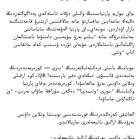
«اق جول» پارتياسىنىڭ وكىلى دۋلات تاستەكەي پەداگوگتەردىڭ
ەڭبەك جاعدايىن جاقسارتۋ جانە جالاقىسىن ارتتىرۋ قاجەتتىگىنە
نازار اۋداردى. سونداي-اق پارتيا الەۋمەتتىك ساياساتتى
جەتىلدىرۋگە جانە ءبىلىم بەرۋ جۇيەسىن دامىتۋعا باعىتتالعان
زاڭنامالىق باستامالاردى جۇيەلى تۇردە ۇسىنىپ كەلە جاتقانىن
اتاپ ءوتتى.
جوبانىڭ باستى ەرەكشەلىكتەرىنىڭ ءبىرى — كورەرمەندەردىڭ
بەلسەندى قاتىسۋى. تىكەلەي ەفير بارىسىندا QR-كود ارقىلى
ونلاين داۋىس بەرۋ جالعاسۋدا. كورەرمەندەر «قاي پارتيا
وكىلىنىڭ ءسوزى ءوتىمدى؟“ دەگەن سۇراققا جاۋاپ بەرىپ، ءوز
تاڭداۋىن جاساۋدا.
العاشقى كەزەڭدەردىڭ قورىتىندىسى بويىنشا ونلاين داۋىس
بەرۋدىڭ ارالىق ناتيجەلەرى جاريالاندى.
ونلاين داۋىس بەرۋدىڭ ارالىق ناتيجەلەرى: