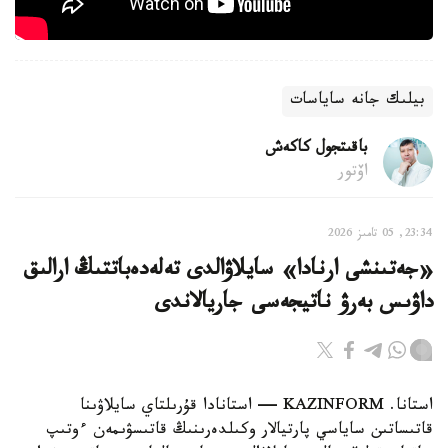
بيلىك جانە ساياسات
باقىتجول كاكەش
اۆتور
23:34, 05 تامىز 2026
«جەتىنشى ارنادا» سايلاۋالدى تەلەدەباتتىڭ ارالىق
داۋىس بەرۋ ناتيجەسى جاريالاندى
استانا. KAZINFORM — استانادا قۇرىلتاي سايلاۋىنا
قاتىساتىن ساياسي پارتيالار وكىلدەرىنىڭ قاتىسۋىمەن ءوتىپ