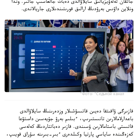
جاتقان تەلەۆيزيالىق سايلاۋالدى دەبات جالعاسىپ جاتىر. وندا
ونلاين داۋىس بەرۋدىڭ ارالىق قورىتىندىلارى جاريالاندى.
Фото: "Седьмой канал"
قازىرگى ۋاقىتقا دەيىن قاتىسۋشىلار وزدەرىنىڭ سايلاۋالدى
باعدارلامالارىن تانىستىرىپ، ءبىلىم بەرۋ جۇيەسىن دامىتۋعا
قاتىستى باستامالارىن ۇسىندى. قازىر دەباتتاردىڭ كەلەسى
كەزەڭىندە ساياسي پارتيا وكىلدەرى ءبىر-بىرىنە سۇراق قويىپ،