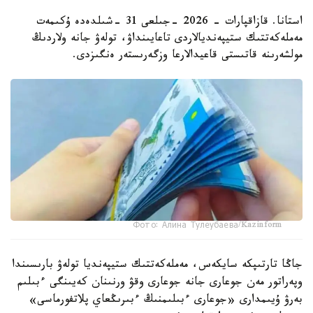
استانا. قازاقپارات - 2026 -جىلعى 31 -شىلدەدە ۇكىمەت
مەملەكەتتىك ستيپەنديالاردى تاعايىنداۋ، تولەۋ جانە ولاردىڭ
مولشەرىنە قاتىستى قاعيدالارعا وزگەرىستەر ەنگىزدى.
Фото: Алина Тулеубаева/Kazinform
جاڭا تارتىپكە سايكەس، مەملەكەتتىك ستيپەنديا تولەۋ بارىسىندا
وپەراتور مەن جوعارى جانە جوعارى وقۋ ورنىنان كەيىنگى ءبىلىم
بەرۋ ۇيىمدارى «جوعارى ءبىلىمنىڭ ءبىرىڭعاي پلاتفورماسى»