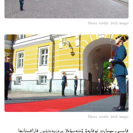
Photo credit: Still image
Photo credit: Still image
قاسىم-جومارت توقايەۆ ۆەنەسۋەلا پرەزيدەنتىن قازاقستانعا