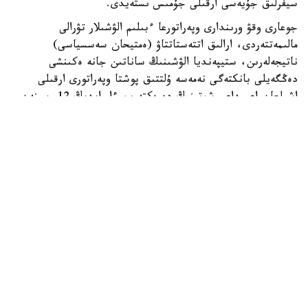
سيفرلىق جۇيەسى ارقىلى جۇمىس ىستەيدى.
جوعارى وقۋ ورىندارى وپەراتورعا ءبىلىم الۋشىلار تۋرالى
مالىمەتتەردى، ارالىق اتتەستاتتاۋ (ەمتيحان سەسسياسى)
ناتيجەلەرىن، ستيپەنديا الۋشىنىڭ ساناتىن جانە ەكىنشى
دەڭگەيلى بانكتەگى نەمەسە ۇلتتىق پوشتا وپەراتورى ارقىلى
اشىلعان اعىمداعى شوتىنىڭ دەرەكتەرىن ءار ايدىڭ 12-سىنەن
كەشىكتىرمەي جىبەرۋى ءتيىس.
ەگەر ايدىڭ 12- ءسى دەمالىس كۇنىنە سايكەس كەلسە، قۇجات
تاپسىرۋ مەرزىمى ودان كەيىنگى العاشقى جۇمىس كۇنىنە
اۋىستىرىلادى.
وپەراتور جوعارى وقۋ ورىندارىنان كەلىپ تۇسكەن مالىمەتتەردى
بەس جۇمىس كۇنى ىشىندە قاراپ، عىلىم جانە جوعارى ءبىلىم
سالاسىنداعى ۋاكىلەتتى ورگانعا جانە ءتيىستى سالانىڭ وزگە دە
ۋاكىلەتتى ورگاندارىنا قارجىلاندىرۋعا ءوتىنىم جىبەرەدى.
ءوز كەزەگىندە، ۋاكىلەتتى ورگاندار ءوتىنىم تۇسكەن كۇننەن
باستاپ ءۇش جۇمىس كۇنى ىشىندە ستيپەنديا الۋشىلاردىڭ
تالاپتارعا سايكەستىگىن تەكسەرىپ، تولەم جاساۋ ءۇشىن