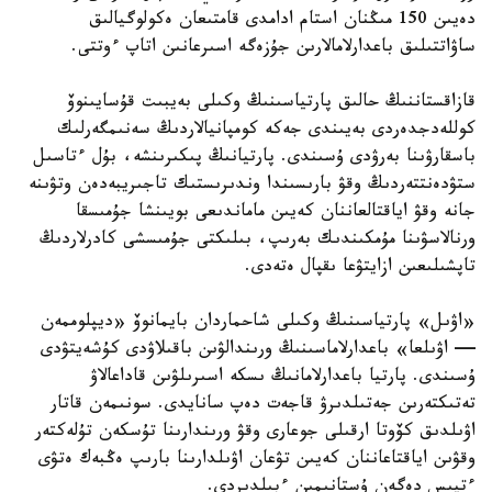
دەيىن 150 مىڭنان استام ادامدى قامتىعان ەكولوگيالىق
ساۋاتتىلىق باعدارلامالارىن جۇزەگە اسىرعانىن اتاپ ءوتتى.
قازاقستاننىڭ حالىق پارتياسىنىڭ وكىلى بەيبىت قۇسايىنوۆ
كوللەدجدەردى بەيىندى جەكە كومپانيالاردىڭ سەنىمگەرلىك
باسقارۋىنا بەرۋدى ۇسىندى. پارتيانىڭ پىكىرىنشە، بۇل ءتاسىل
ستۋدەنتتەردىڭ وقۋ بارىسىندا وندىرىستىك تاجىريبەدەن وتۋىنە
جانە وقۋ اياقتالعاننان كەيىن ماماندىعى بويىنشا جۇمىسقا
ورنالاسۋىنا مۇمكىندىك بەرىپ، بىلىكتى جۇمىسشى كادرلاردىڭ
تاپشىلىعىن ازايتۋعا ىقپال ەتەدى.
«اۋىل» پارتياسىنىڭ وكىلى شاحماردان بايمانوۆ «ديپلوممەن
— اۋىلعا» باعدارلاماسىنىڭ ورىندالۋىن باقىلاۋدى كۇشەيتۋدى
ۇسىندى. پارتيا باعدارلامانىڭ ىسكە اسىرىلۋىن قاداعالاۋ
تەتىكتەرىن جەتىلدىرۋ قاجەت دەپ سانايدى. سونىمەن قاتار
اۋىلدىق كۆوتا ارقىلى جوعارى وقۋ ورىندارىنا تۇسكەن تۇلەكتەر
وقۋىن اياقتاعاننان كەيىن تۋعان اۋىلدارىنا بارىپ ەڭبەك ەتۋى
ءتيىس دەگەن ۇستانىمىن ءبىلدىردى.