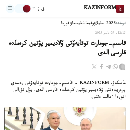
KAZINFORM
ق ز
ترەند:
2026-سايلاۋ
وقيعا
تاعايىنداۋ
اقوردا
12:15, 09 مامىر 2025
قاسىم-جومارت توقايەۆتى ۆلاديمير پۋتين كرەملدە
قارسى الدى
ماسكەۋ. KAZINFORM - قاسىم-جومارت توقايەۆتى رەسەي
پرەزيدەنتى ۆلاديمير پۋتين كرەملدە قارسى الدى. بۇل تۋرالى
اقوردا ءمالىم ەتتى.