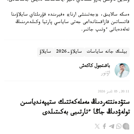
ونلاين داۋىس بەرۋ تىكەلەي ەفير اياقتالعانعا دەيىن جالعاسادى.
ەسكە سالايىق، «جەتىنشى ارنا» ەفيرىندە قۇرىلتاي سايلاۋىنا
قاتىساتىن قازاقستانداعى جەتى ساياسي پارتيا وكىلدەرىنىڭ
تەلەدەباتى ءوتىپ جاتىر.
بيلىك جانە ساياسات
سايلاۋ-2026
سايلاۋ
باقىتجول كاكەش
اۆتور
20:11, 05 تامىز 2026
ستۋدەنتتەردىڭ مەملەكەتتىك ستيپەندياسىن
تولەۋدىڭ جاڭا ءتارتىبى بەكىتىلدى