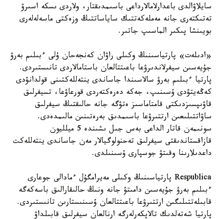
سايلاۋالدى باعدارلامالارداعى باسىمدىقتار، ولاردى ىسكە اسىرۋ
تەتىكتەرى جانە مەملەكەتتىك ساياساتتىڭ وزەكتى ماسەلەلەرى
بويىنشا پىكىر الماسىپ جاتىر.
«ادىلەت» پارتياسىنىڭ وكىلى راۋان كەنجەحان ۇلى ءبىلىم بەرۋ
جۇيەسىن سيفرلاندىرۋعا باعىتتالعان باستامالاردى تانىستىردى.
پارتيا ءبىلىم بەرۋ سالاسىندا جاساندى ينتەللەكتىنى قولدانۋدى
كەڭەيتۋدى ۇسىنىپ، جەكە دەرەكتەردى قورعاۋعا، تسيفرلىق
قاۋىپسىزدىكتى قامتاماسىز ەتۋگە جانە حالىقتىڭ سيفرلىق
ساۋاتتىلىعىن ارتتىرۋعا باسىمدىق بەرەتىنىن مالىمدەدى.
سونىمەن قاتار الداعى بەس جىل ىشىندە 5 ميلليون
قازاقستاندىقتى سيفرلىق تەحنولوگيالار مەن جاساندى ينتەللەكت
داعدىلارىنا وقىتۋ جوسپارى ۇسىنىلدى.
Respublica پارتياسىنىڭ وكىلى مەيرامگۇل ءمادالى جوعارى
ءبىلىم بەرۋ جۇيەسىن دامىتۋ جانە ونىڭ حالىقارالىق باسەكەگە
قابىلەتتىلىگىن ارتتىرۋعا باعىتتالعان ۇسىنىستارىن تانىستىردى.
پارتيا شەتەلدىك تالاپكەرلەرگە ارنالعان سيفرلىق قابىلداۋ