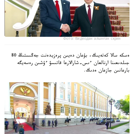
Фото: Видеодан алынған скрин
ەسكە سالا كەتەيىك، بۇعان دەيىن پرەزيدەنت جەڭىستىڭ 80
جىلدىعىنا ارنالعان ءىس-شارالارعا قاتىسۋ ءۇشىن رەسەيگە
بارعانىن جازعان ەدىك.