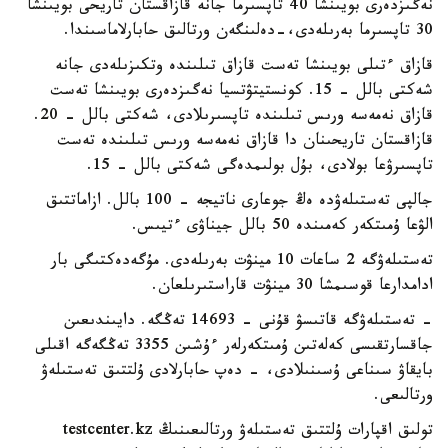
نەگىزدەرى بويىنشا 40 تاپسىرما جانە قازاقستان تاريحى بويىنشا
30 تاپسىرما بەرىلەدى،-دەلىنگەن ورتالىق حابارلاماسىندا.
قازاق ءتىلى بويىنشا تەست قازاق تىلىندە وتكىزىلەدى جانە
شەكتى بالل - 15. كونستيتۋتسيا نەگىزدەرى بويىنشا تەست
قازاق نەمەسە ورىس تىلىندە تاپسىرىلادى، شەكتى بالل - 20.
قازاقستان تاريحىنان دا قازاق نەمەسە ورىس تىلىندە تەست
تاپسىرۋعا بولادى، بۇل بولىمدەگى شەكتى بالل - 15.
جالپى تەستىلەۋدە ەڭ جوعارى ناتيجە - 100 بالل. ازاماتتىق
الۋعا ۇمىتكەر كەمىندە 50 بالل جيناۋى ءتيىس.
تەستىلەۋگە 2 ساعات 10 مينۋت بەرىلەدى. مۇگەدەكتىگى بار
ادامدارعا قوسىمشا 30 مينۋت قاراستىرىلعان.
- تەستىلەۋگە قاتىسۋ قۇنى - 14693 تەڭگە. دايىندىعىن
جاقسارتقىسى كەلەتىن ۇمىتكەرلەر ءۇشىن 3355 تەڭگەگە اقىلى
بايقاۋ سىناعى ۇسىنىلادى، - دەپ حابارلادى ۇلتتىق تەستىلەۋ
ورتالىعى.
تولىق اقپارات ۇلتتىق تەستىلەۋ ورتالىعىنىڭ testcenter.kz