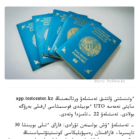
Фото: Polisia.kz
ءوتىنىشتى ۇلتتىق تەستىلەۋ ورتالىعىنىڭ app.testcenter.kz
سايتى نەمەسە UTO ءموبيلدى قوسىمشاسى ارقىلى بەرۋگە
بولادى. تەستىلەۋ 22 -تامىزدا وتەدى.
- تەستىلەۋ ءۇش بولىمنەن تۇرادى: قازاق ءتىلى بويىنشا 30
تاپسىرما، قازاقستان رەسپۋبليكاسى كونستيتۋتسياسىنىڭ