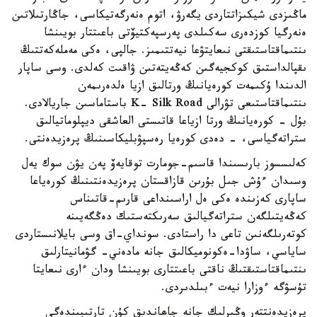
ماڭىزدى شيكىزاتتاردى يگەرۋ، اتوم ەنەرگەتيكاسى، جاڭارتىلاتىن
ەنەرگيا كوزدەرى سەكىلدى پەرسپەكتيۆتى باعىتتار بويىنشا
ىنتىماقتاستىقتى نىعايتۋعا نيەتتىمىز. جالپى، ەكى مەملەكەتتىڭ
ىقپالداستىق كوكجيەگىن كەڭەيتەتىن ۋاقىت كەلدى. وسى ساپار
الدىندا ۇكىمەت كورەيانىڭ ورتالىق ازيا ەلدەرىمەن
ىنتىماقتاستىعى تۋرالى K- Silk Road باستاماسىن جاريالادى.
بۇل - كورەيانىڭ ورتا ازياعا قاتىستى العاشقى ديپلوماتيالىق
ستراتەگياسى، - دەدى كورەيا رەسپۋبليكاسىنىڭ پرەزيدەنتى.
كەلىسسوز بارىسىندا قاسىم-جومارت توقايەۆ پەن يۋن سوك يەل
وسىدان ءۇش جىل بۇرىن قازاقستان پرەزيدەنتىنىڭ كورەياعا
ساپارى كەزىندە ەكى ەل اراسىنداعى قارىم-قاتىناس
كەڭەيتىلگەن ستراتەگيالىق سەرىكتەستىك دەڭگەيىنە
كوتەرىلگەنىن تاعى دا راستادى. سونداي-اق وسى بايلانىستاردى
ساياسي، ساۋدا-ەكونوميكالىق جانە مادەني- گۋمانيتارلىق
ىنتىماقتاستىقتىڭ ناقتى باعىتتارى بويىنشا ودان ءارى نىعايتا
تۇسۋگە ءوزارا نيەت ءبىلدىردى.
پرەزيدەنتتەر وڭىرلىك جانە جاھاندىق كۇن تارتىبىندەگى