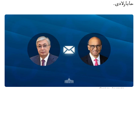
حابارلادى.
Фото: Ақорда
قاسىم-جومارت توقايەۆ تارمان شانمۋگاراتنام مەن ونىڭ
وتانداستارىن سينگاپۋردىڭ ۇلتتىق مەيرامى - تاۋەلسىزدىك
كۇنىمەن قۇتتىقتادى.
- پرەزيدەنت جەدەلحاتتا بۇل مەرەكە سينگاپۋر حالقى ءۇشىن