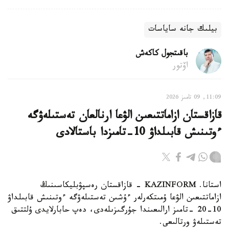
بيلىك جانە ساياسات
باقىتجول كاكەش
اۆتور
11:09, 09 تامىز 2026
قازاقستان ازاماتتىعىن الۋعا ارنالعان تەستىلەۋگە
ءوتىنىش قابىلداۋ 10-تامىزدا باستالادى
استانا. KAZINFORM - قازاقستان رەسپۋبليكاسىنىڭ
ازاماتتىعىن الۋعا ۇمىتكەرلەر ءۇشىن تەستىلەۋگە ءوتىنىش قابىلداۋ
10-20 -تامىز ارالىعىندا جۇرگىزىلەدى، دەپ حابارلايدى ۇلتتىق
تەستىلەۋ ورتالىعى.