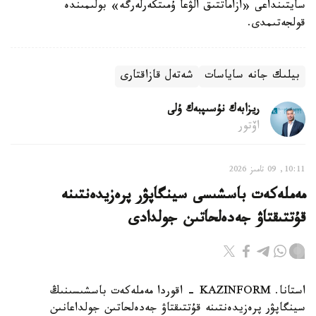
سايتىنداعى «ازاماتتىق الۋعا ۇمىتكەرلەرگە» بولىمىندە
قولجەتىمدى.
بيلىك جانە ساياسات
شەتەل قازاقتارى
ريزابەك نۇسىپبەك ۇلى
اۆتور
10:11, 09 تامىز 2026
مەملەكەت باسشىسى سينگاپۋر پرەزيدەنتىنە
قۇتتىقتاۋ جەدەلحاتىن جولدادى
استانا. KAZINFORM - اقوردا مەملەكەت باسشىسىنىڭ
سينگاپۋر پرەزيدەنتىنە قۇتتىقتاۋ جەدەلحاتىن جولداعانىن