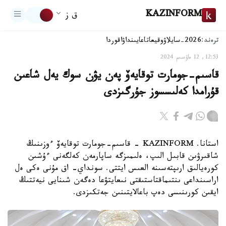
KAZINFORM
ق ز
ترەند:
2026-سايلاۋ
وقيعا
تاعايىنداۋ
اقوردا
12:53, 12 ماۋسىم 2024
قاسىم-جومارت توقايەۆ پەن يۋن سوك يەل شاعىن
قۇرامدا كەلىسسوز جۇرگىزدى
استانا. KAZINFORM - قاسىم-جومارت توقايەۆ ءوزىنىڭ
شاقىرۋىن قابىل الىپ، ەلىمىزگە ساپارمەن كەلگەنى ءۇشىن
كورەيالىق ارىپتەسىنە العىس ايتتى. سونداي- اق مۇنى ەكى ەل
اراسىنداعى ىنتىماقتاستىقتى نىعايتۋعا دەگەن شىنايى نيەتتىڭ
ايقىن كورىنىسى دەپ باعالايتىنىن جەتكىزدى.