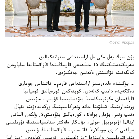
Фото: Ақорда
يۋن سوك يەل ەكى ەل اراسىنداعى ستراتەگيالىق
سەرىكتەستىكتىڭ 15 جىلدىعى قارساڭىندا قازاقستانعا ساپارمەن
كەلگەنىنە قۋانىشتى ەكەنىن جەتكىزدى.
- بۇگىندە ەلدەرىمىز اراسىنداعى قارىم- قاتىناس جوعارى
دەڭگەيدە دامىپ كەلەدى. كوپتەگەن كورەيالىق كومپانيا
قازاقستان ەكونوميكاسىنا ينۆەستيتسيا قۇيىپ، جۇمىس
ورىندارىنىڭ اشىلۋىنا جانە ونەركاسىپتىڭ وركەندەۋىنە ىقپال
ەتىپ وتىر. بۇدان بولەك، كورەيالىق ينۆەستورلار ۇلكەن الماتى
اينالما اۆتوموبيل جولى، بۋ-گاز ەلەكتر ستانسياسىنىڭ قۇرىلىسى
سياقتى ءىرى جوبالارعا قاتىسىپ، قازاقستاننىڭ ۇلتتىق
ينفراقۇرىلىمىن دامىتۋعا ءوز ۇلەستەرىن قوسىپ كەلەدى. ءبىز اسا