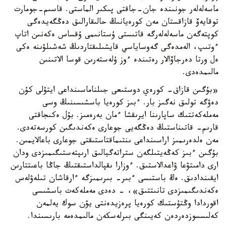
ماسەلەلەر جونىندە جان-جاقتى پىكىر الماستى. قاسىم-جومارت
توقايەۆ قازاقستان مەن كورەيانىڭ حالىقارالىق دەڭگەيدەگى
كوپتەگەن ماسەلەلەرگە قاتىستى ۇستانىمى ۇقساس ەكەنىن اتاپ
ءوتىپ، الەمدەگى گەوساياسي قايشىلىقتاردىڭ شەشىلۋىنە ەكى
ەل ورتا دەرجاۆالار رەتىندە ءوز ۇلەستەرىن قوسا الاتىنىن
مالىمدەدى.
«بۇگىن قازاق- كورەي دوستىعى جىلناماسىنداعى ايتۋلى كۇن
دەۋگە تولىق نەگىز بار. ءبىز كورەيا باسشىسىنىڭ وسى
مەملەكەتتىك ساپارىنا ايرىقشا ءمان بەرەمىز. بۇل ەكىجاقتى
قارىم- قاتىناستىڭ دەڭگەيى جوعارى ەكەندىگىن كورسەتەدى.
مەن ەلدەرىمىز اراسىنداعى ىنتىماقتاستىقتى جوعارى باعالايمىن.
بۇگىن ءبىز كەڭەيتىلگەن ستراتەگيالىق ارىپتەستىگىمىزدى ودان
ارى دامىتۋعا ۋاعدالاستىق. ءوزارا ىقپالداستىقتىڭ جاڭا باعىتتارىن
ايقىندادىق. ەڭ باستىسى ءبىر- بىرىمىزگە ءارقاشان تىلەۋلەس
ەكەندىگىمىزدى تانىتتىق»، - دەدى مەملەكەت باسشىسى
اقوردادا وڭتۇستىك كورەيا پرەزيدەنتى يۋن سوك يەلمەن
كەلىسسوزدەردەن كەيىنگى بىرلەسكەن مالىمدەمە بارىسىندا.