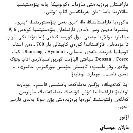
قازاقستان پرەزيدەنتى ساۋدا- ەكونوميكا جانە ينۆەستيتسيا
سالالارىنا باسا ءمان بەرىلگەنىن اتاپ ءوتتى.
«كورەيا قازاقستاننىڭ ەڭ ءىرى بەس ينۆەستورىنىڭ ءبىرى.
بىلتىرعا دەيىن وسى ەلدەن تارتىلعان ينۆەستيتسيا كولەمى 9,6
ميلليارد دوللارعا جەتتى. بۇل كورسەتكىشتى ۇلعايتۋعا ەكى تاراپ
تا مۇددەلى. قازاقستاندا كورەي كاپيتالى بار 700-دەن استام
كومپانيا قىزمەت ەتەدى. مىسالى، Samsung ،Hyundai، كيا،
Doosan ،Cosco سياقتى الپاۋىت كورپوراتسيالاردى اتاپ وتۋگە
بولادى. ولار ەلىمىزدە تابىستى جۇمىس جۇرگىزىپ جاتىر»، -
دەدى قاسىم- جومارت توقايەۆ.
ايتا كەتەيىك، بۇگىن مەملەكەت باسشىسى قاسىم- جومارت
توقايەۆ قازاقستانعا ءۇش كۇندىك مەملەكەتتىك ساپارمەن
كەلگەن وڭتۇستىك كورەيا پرەزيدەنتى يۋن سوك يەلدى قارسى
الدى.
اۆتور
مارلان جيەمباي