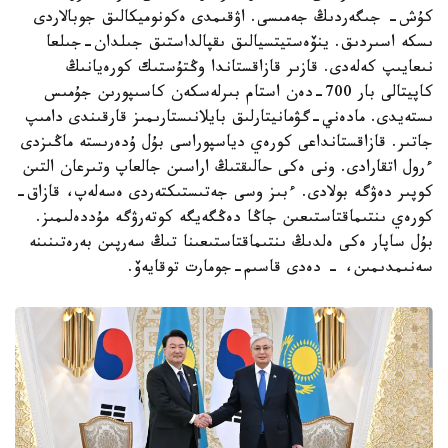
كۇش- جىگەردىڭ جەمىسى. اۋقىمدى ەكونوميكالىق جوبالاردى
ىسكە اسىردىق. ينۆەستيتسيالىق ىقپالداستىق جىلدان-جىلعا
نىعايىپ كەلەدى. قازىر قازاقستاندا وڭتۇستىك كورەيانىڭ
كاپيتالى بار 700-دەن استام بىرلەسكەن كاسىپورىن جۇمىس
ىستەيدى. مادەني-گۋمانيتارلىق بايلانىستارىمىز قارقىندى دامىپ
جاتىر. قازاقستانداعى كورەي دياسپوراسى بۇل ۇدەرىستە ماڭىزدى
ءرول اتقارادى. ونى ەكى حالىقتىڭ اراسىن جالعاپ وتىرعان التىن
كوپىر دەۋگە بولادى. ءبىز وسى جەتىستىكتەردى ەسەلەپ، قازاق-
كورەي ىنتىماقتاستىعىن جاڭا دەڭگەيگە كوتەرۋگە مۇددەلىمىز.
بۇل ساپار ەكى ەلدىڭ ىنتىماقتاستىعىنا تىڭ سەرپىن بەرەتىنىنە
سەنىمدىمىن، - دەدى قاسىم-جومارت توقايەۆ.