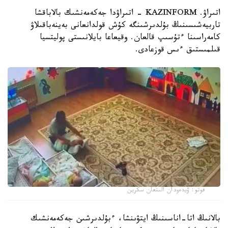
اتىراۋ. KAZINFORM - اتىراۋدا جەكەمەنشىك بالاباقشا
تاربيەشىسىنىڭ بۇلدىرشىنگە كۇش قولدانعانى بەينەباقىلاۋ
كامەراسىنا ءتۇسىپ قالعان. وقيعاعا بايلانىستى پوليتسيا
قىلمىستىق ءىس قوزعادى.
فوتو: ۆيدەودان الىنعان سكرين
بالانىڭ اتا-اناسىنىڭ ايتۋىنشا، ءبۇلدىرشىن جەكەمەنشىك