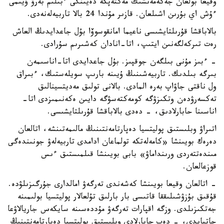
وقيعا بولعان جەكەمەنشىك مەكتەپكە دەيىنگى ءبىلىم بەرۋ ۇيىمى
ءۇش اي بۇرىن اشىلعان. قازىر مۇندا 24 بالا تاربيەلەنەدى.
بالاباقشا قۇرىلتايشىسى ناعيما امانقوسوۆا بۇل جاعدايدىڭ العاش
رەت تىركەلگەنىن ايتىپ، اتا-انادان كەشىرىم سۇرادى.
- ءبىز مۇنى بىلگەن جوقپىز. بۇل جاعدايدى اتا-اناسىمەن
بىرگە بىلدىك. تاربيەشىنىڭ ۇيىنە بارىپ سويلەستىك، ءبىراق
ول ناقتى جاۋاپ بەرە المادى. بالانى تولىق مەديتسينالىق
تەكسەرۋدەن وتكىزۋگە كومەكتەسۋگە دايىن ەكەنىمىزدى اتا-
اناسىنا حابارلادىق، - دەدى بالاباقشا قۇرىلتايشىسى.
اتىراۋ وبلىستىق پوليتسيا دەپارتامەنتىنىڭ مالىمەتىنشە، اتالعان
دەرەك بويىنشا «كامەلەتكە تولماعان ادامدى تاربيەلەۋ جونىندەگى
مىندەتتەردى ورىنداماۋ» بابى بويىنشا قىلمىستىق ءىس
قوزعالعان.
- اتالعان وقيعا بويىنشا كەشەندى تەرگەۋ امالدارى جۇرگىزىلۋدە.
قۇقىق بۇزۋشىلىققا قاتىسى بار بارلىق تۇلعالار پوليتسيا بولىمىنە
جەتكىزىلدى. وزگە اقپارات تەرگەۋ مۇددەسىنە سايكەس جاريالاۋعا
جاتپايدى، - دەپ حابارلادى وبلىستىق پوليتسيا دەپارتامەنتىنىڭ