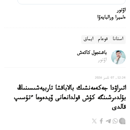
اۆتور
ەلميرا ورالبايەۆا
استانا
قوعام
ايماق
باقىتجول كاكەش
اۆتور
12:24, 07 تامىز 2026
اتىراۋدا جەكەمەنشىك بالاباقشا تاربيەشىسىنىڭ
بۇلدىرشىنگە كۇش قولدانعانى ۆيدەوعا ءتۇسىپ
قالدى