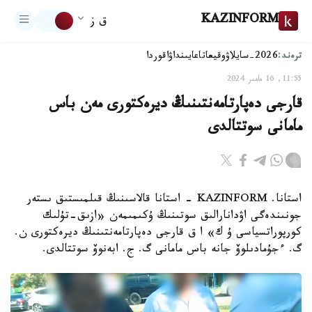
KAZINFORM
ق ز
ترەند:
2026-سايلاۋ
وقيعا
تاعايىنداۋ
اقوردا
11:55, 16 مامىر 2024
قارجى دەپارتامەنتىنىڭ ديرەكتورى مەن باس
مامانى سوتتالدى
استانا. KAZINFORM - استانا قالاسىنىڭ قىلمىستىق ىستەر
جونىندەگى اۋدانارالىق سوتىنىڭ ۇكىمىمەن «ازىق-تۇلىك
كورپوراتسياسى ۇ ك» ا ق قارجى دەپارتامەنتىنىڭ ديرەكتورى ن.
گ. ءجۇمادىلوۆ جانە باس مامانى گ. ج. ابەنوۆ سوتتالدى.