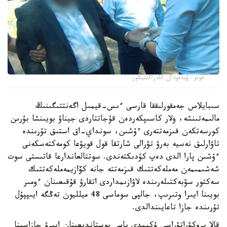
فوتو: ۆيدەودان كادر/انتيكور
سىبايلاس جەمقورلىققا قارسى ءىس-قيمىل اگەنتتىگىنىڭ
مالىمەتىنشە، ولار كاسىپكەردەن قۇجاتتاردى جيناۋ بويىنشا بۇرىن
كورسەتكەن قىزمەتتەرى ءۇشىن، سونداي-اق استىق تۇرىندە
تاۋارلىق نەسيە بەرۋ تۋرالى شارتقا قول قويۋعا كومەكتەسكەنى
ءۇشىن پارا الدى دەپ كۇدىكتەندى. سوتتالعاندارعا قاتىستى سوت
شەشىمىمەن مەملەكەتتىك قىزمەتتە جانە كۆازيمەملەكەتتىك
سەكتور سۋبەكتىلەرىندە لاۋازىمداردى اتقارۋ قۇقىعىنان ءومىر
بويىنا ايىرا وتىرىپ، جالپى سوماسى 48 ميلليون تەڭگە ايىپپۇل
تۇرىندە جازا تاعايىندالدى.
قالا پروكۋراتۋراسى ۇكىمدى باس بوستاندىعىنان ايىرۋ جازاسىنا