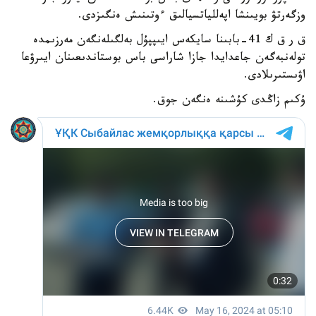
وزگەرتۋ بويىنشا اپەللياتسيالىق ءوتىنىش ەنگىزدى.
ق ر ق ك 41-بابىنا سايكەس ايىپپۇل بەلگىلەنگەن مەرزىمدە
تولەنبەگەن جاعدايدا جازا شاراسى باس بوستاندىعىنان ايىرۋعا
اۋىستىرىلادى.
ۇكىم زاڭدى كۇشىنە ەنگەن جوق.