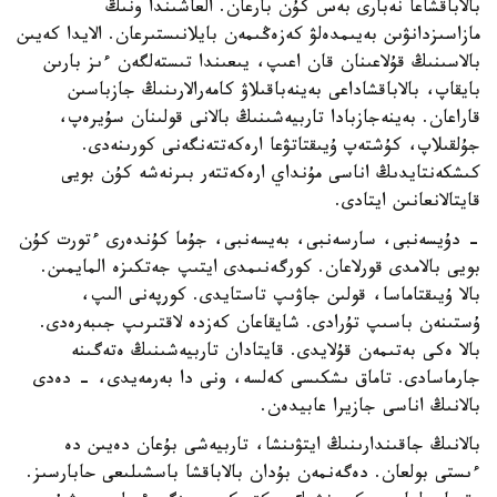
بالاباقشاعا نەبارى بەس كۇن بارعان. العاشىندا ونىڭ
مازاسىزدانۋىن بەيىمدەلۋ كەزەڭىمەن بايلانىستىرعان. الايدا كەيىن
بالاسىنىڭ قۇلاعىنان قان اعىپ، يىعىندا تىستەلگەن ءىز بارىن
بايقاپ، بالاباقشاداعى بەينەباقىلاۋ كامەرالارىنىڭ جازباسىن
قاراعان. بەينەجازبادا تاربيەشىنىڭ بالانى قولىنان سۇيرەپ،
جۇلقىلاپ، كۇشتەپ ۇيىقتاتۋعا ارەكەتتەنگەنى كورىنەدى.
كىشكەنتايدىڭ اناسى مۇنداي ارەكەتتەر بىرنەشە كۇن بويى
قايتالانعانىن ايتادى.
- دۇيسەنبى، سارسەنبى، بەيسەنبى، جۇما كۇندەرى ءتورت كۇن
بويى بالامدى قورلاعان. كورگەنىمدى ايتىپ جەتكىزە المايمىن.
بالا ۇيىقتاماسا، قولىن جاۋىپ تاستايدى. كورپەنى الىپ،
ۇستىنەن باسىپ تۇرادى. شايقاعان كەزدە لاقتىرىپ جىبەرەدى.
بالا ەكى بەتىمەن قۇلايدى. قايتادان تاربيەشىنىڭ ەتەگىنە
جارماسادى. تاماق ىشكىسى كەلسە، ونى دا بەرمەيدى، - دەدى
بالانىڭ اناسى جازيرا عابيدەن.
بالانىڭ جاقىندارىنىڭ ايتۋىنشا، تاربيەشى بۇعان دەيىن دە
ءىستى بولعان. دەگەنمەن بۇدان بالاباقشا باسشىلىعى حابارسىز.