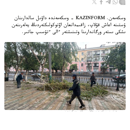
وسكەمەن. KAZINFORM - وسكەمەندە داۋىل سالدارىنان
ۇستىنە اعاش قۇلاپ، زاقىمدانعان اۆتوكولىكتەردىڭ يەلەرىنەن
ىشكى ىستەر ورگاندارىنا وتىنىشتەر ءالى ءتۇسىپ جاتىر.
فوتو: وسكەمەن قالاسى اكىمدىگىنەن
قالا اكىمدىگىنىڭ مالىمەتىنشە، داۋىل كەزىندە ورتالىق