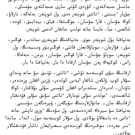
جاسىل جىبەكتەي، كۇزدى كۇنى سارى جىبەكتەي جۇمساق،
جۇپار ءيىستى، ءتاتتى شوپتەر ەدى. ول شوپتەر: بەتەگە، تارلاۋ،
كوك جۋسان، قارا جۋسان، جوڭىشقا، قياق، بيدايىق، كودە،
شالعىن، ميا، مايسا جانە تولىپ جاتقان ادەمى شوپتەر.
بەتپاقتا بۇل شوپتەر جوق. بەتپاقتىڭ شوپتەرى سەلدىر، قوڭىر،
سۇر، قۋارعان، سوياۋلانعان قاتتى، قوڭىرسۇر وسىمدىك. ول
شوپتەر: سوياۋ جۋسان، قارا قوڭىر جۋسان، يزەن، ەبەلەك.
راس، كوكپەك پەن جۋسان ارقادا دا بار. بەتپاقتا دا بار.
ارقانىڭ سۋى كوبىنەسە تۇشى، ءتاتتى، تۇنىق سۋ جانە ونداي
سۋلار كوپ. ۇلكەن شالقار ايدىن كولدەر، ۇزىن اققان وزەندەر،
تاۋدان، ادىردان سىلدىراپ اققان كۇمىس سۋلى بۇلاقتار، كوك
شالعىندى، ءمولدىر سۋلى تومارلار ءتاتتى سۋىق سۋلى قۇدىقتار
ارقانىڭ جان- جانۋارلارىنىڭ سۇيگەن، ۇيرەنگەن سۋسىنى.
بەتپاقتا سۋ سيرەك كەزدەسەدى. ول سۋدىڭ ءوزى تاپشى جانە
ءدامى دە باسقالاۋ بولادى. ول سۋلار كوبىنەسە سول، اندا- ساندا
ءبىر جەردە، سوقىردىڭ كوزىندەي سىعىرايعان ناشار قۇدىقشالار
بولادى...