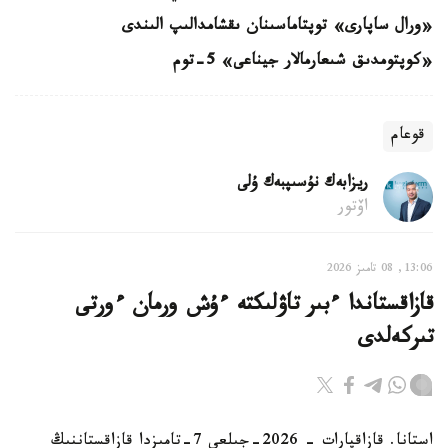
«ورال ساپارى» توپتاماسىنان ىقشامدالىپ الىندى
«كوپتومدىق شىعارمالار جيناعى» 5-توم
قوعام
ريزابەك نۇسىپبەك ۇلى
اۆتور
13:06, 08 تامىز 2026
قازاقستاندا ءبىر تاۋلىكتە ءۇش ورمان ءورتى
تىركەلدى
استانا. قازاقپارات - 2026-جىلعى 7-تامىزدا قازاقستاننىڭ