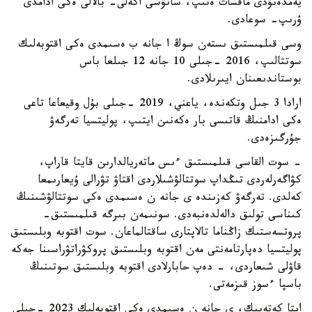
يەمدەنۋدى ماقسات ەتىپ، ساتۋشى اكەلى- بالالى ەكى ادامدى
ۇرىپ- سوعادى.
وسى قىلمىستىق ىستەن سوڭ ا جانە ب ەسىمدى ەكى اقتوبەلىك
سوتتالىپ، 2016 -جىلى 10 جانە 12 جىلعا باس
بوستاندىعىنان ايىرىلادى.
ارادا 3 جىل وتكەندە، ياعني، 2019 -جىلى بۇل وقيعاعا تاعى
ەكى ادامنىڭ قاتىسى بار ەكەنىن ايتىپ، پوليتسيا تەرگەۋ
جۇرگىزەدى.
- سوت القاسى قىلمىستىق ءىس ماتەريالدارىن قايتا قاراپ،
كۋاگەرلەردى تىڭداپ سوتتالۋشىلاردى اقتاۋ تۋرالى ۇيعارىمعا
كەلدى. تەرگەۋ كەزىندە ى جانە ن ەسىمدى ەكى سوتتالۋشىنىڭ
كىناسى تولىق دالەلدەنبەدى. سونىمەن بىرگە قىلمىستىق-
پروتسەستىك زاڭناما تالاپتارى ساقتالماعان. سوت اقتوبە وبلىستىق
پوليتسيا دەپارتامەنتى مەن اقتوبە وبلىستىق پروكۋراتۋراسىنا جەكە
قاۋلى شىعاردى، - دەپ حابارلادى اقتوبە وبلىستىق سوتىنىڭ
باسپا ءسوز قىزمەتى.
ايتا كەتەيىك، ى جانە ن ەسىمدى ەكى اقتوبەلىك 2023 -جىلى