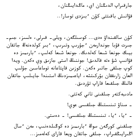
جارقىراپ الدىڭنان اي، ماڭدايىڭنان،
قۋانىش باقىتتى كۇن ءبىزدى توسار!..
كۇن سالقىنداۋ ەدى... كوسىلگەن، ويلى- قىرلى، ەلسىز، جىم-
جىرت قۇبا جوندارمەن ءجۇرىپ وتىرىپ، ءبىر كولدەنەڭ جاتقان
بيىك جونعا شىعا كەلدىك. جونعا شىعا كەلىپ، ءبارىمىز دە
قۋانىپ شۋ ەتە قالدىق! جوننىڭ استى جازىق وي ەكەن. ويدا
كوپ جىلقى جاتىر ەكەن. كوزىن قاپتاعانە توماعاسىن جۇلىپ
العان زارىققان بۇركىتشە، اياعىمىزدىڭ استىندا جايىلىپ جاتقان
قالىڭ جىلقىعا قاراپ تۇردىق.
مادىبەكتەر جىلقىنى تاني كەتتى.
- مىناۋ تىنىستىڭ جىلقىسى عوي!
- ءيا، ءيا، تىنىستىڭ جىلقىسى! - دەستى.
جىلقىنى كورگەن سوڭ ءبارىمىز دە كوڭىلدەنىپ، مەن ءسال
اڭىرايىڭقىراپ، جىلقى جاتقان ويعا قاراي كەلەمىز...