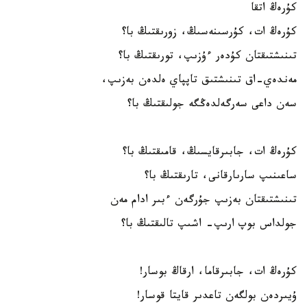
كۇرەڭ اتقا
كۇرەڭ ات، كۇرسىنەسىڭ، زورىقتىڭ با؟
تىنىشتىقتان كۇدەر ءۇزىپ، تورىقتىڭ با؟
مەندەي-اق تىنىشتىق تاپپاي ەلدەن بەزىپ،
سەن داعى سەرگەلدەڭگە جولىقتىڭ با؟
كۇرەڭ ات، جابىرقايسىڭ، قامىقتىڭ با؟
ساعىنىپ سارىارقانى، تارىقتىڭ با؟
تىنىشتىقتان بەزىپ جۇرگەن ءبىر ادام مەن
جولداس بوپ ارىپ- اشىپ تالىقتىڭ با؟
كۇرەڭ ات، جابىرقاما، ارقاڭ بوسار!
ۇيىردەن بولگەن تاعدىر قايتا قوسار!