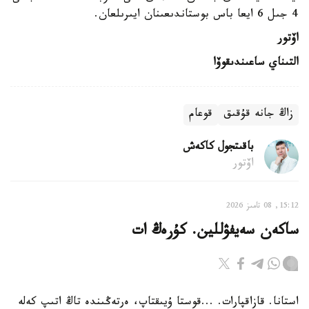
4 جىل 6 ايعا باس بوستاندىعىنان ايىرىلعان.
اۆتور
التىناي ساعىندىقوۆا
زاڭ جانە قۇقىق
قوعام
باقىتجول كاكەش
اۆتور
15:12, 08 تامىز 2026
ساكەن سەيفۋللين. كۇرەڭ ات
استانا. قازاقپارات. ...قوستا ۇيىقتاپ، ەرتەڭىندە تاڭ اتىپ كەلە