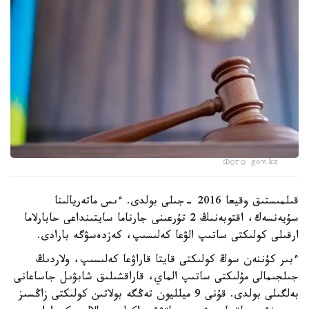
Фото: gov.kz
قىلمىستىق وقيعا 2016 -جىلى بولدى. ءىس ماتەريالىنا
سۇيەنسەك، اقتوبەنىڭ 2 تۇرعىنى جارناما سايتىنداعى حابارلاما
ارقىلى كولىكتى ساتىپ الۋعا كەلىسىپ، كەزدەسۋگە بارادى.
ءبىر كۇننەن سوڭ كولىكتى قايتا قاراۋعا كەلىسىپ، ولاردىڭ
جىلجىمالى مۇلىكتى ساتىپ الماي، قاراقشىلىق شابۋىل جاساعانى
بەلگىلى بولدى. قۇنى 9 ميلليون تەڭگە بولاتىن كولىكتى زاڭسىز