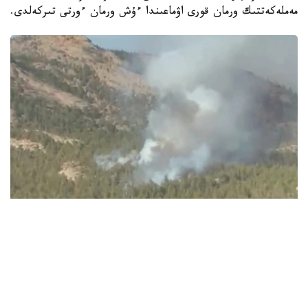
مەملەكەتتىك ورمان قورى اۋماعىندا ءۇش ورمان ءورتى تىركەلدى.
Видеодан алынған кадр
ءورتتىڭ بىرەۋى باتىس قازاقستان وبلىسىندا، تاعى ەكەۋى ۇلىتاۋ
جانە كوكشەتاۋ مەملەكەتتىك ۇلتتىق تابيعي پاركتەرىنىڭ
اۋماعىندا بولعان.