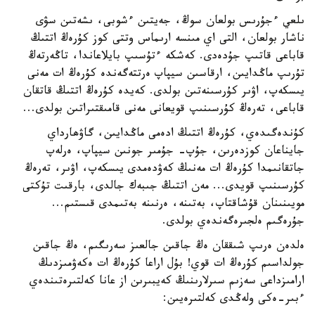
ىلعي ءجۇرىس بولعان سوڭ، جەيتىن ءشوبى، ىشەتىن سۋى
ناشار بولعان، التى اي مىنسە ارىماس وتتى كوز كۇرەڭ اتتىڭ
قاباعى قاتىپ جۇدەدى. كەشكە ءتۇسىپ بايلاعاندا، تاڭەرتەڭ
تۇرىپ ماڭدايىن، ارقاسىن سيپاپ ەرتتەگەندە كۇرەڭ ات مەنى
يىسكەپ، اۋىر كۇرسىنەتىن بولدى. كەيدە كۇرەڭ اتتىڭ قاتقان
قاباعى، تەرەڭ كۇرسىنىپ قويعانى مەنى قامىقتىراتىن بولدى...
كۇندەگىدەي، كۇرەڭ اتتىڭ ادەمى ماڭدايىن، گاۋھارداي
جايناعان كوزدەرىن، جۇپ- جۇمىر جونىن سيپاپ، ەرلەپ
جاتقانىمدا كۇرەڭ ات مەنىڭ كەۋدەمدى يىسكەپ، اۋىر، تەرەڭ
كۇرسىنىپ قويدى... مەن اتتىڭ جىبەك جالدى، بارقىت تۇكتى
مويىنىنان قۇشاقتاپ، بەتىنە، ەرنىنە بەتىمدى قىستىم...
جۇرەگىم ەلجىرەگەندەي بولدى.
ەلدەن ەرىپ شىققان ەڭ جاقىن جالعىز سەرىگىم، ەڭ جاقىن
جولداسىم كۇرەڭ ات قوي! بۇل اراعا كۇرەڭ ات ەكەۋمىزدىڭ
ارامىزداعى سەزىم سىرلارىنىڭ كەيبىرىن از عانا كەلتىرەتىندەي
ءبىر-ەكى ولەڭدى كەلتىرەيىن: