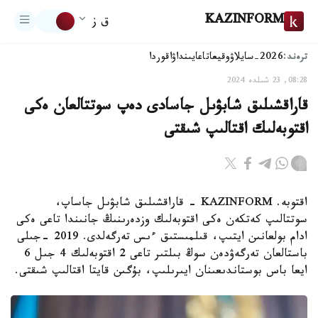
KAZINFORM
ق ز
ترەند:
2026-سايلاۋ
وقيعا
تاعايىنداۋ
اقوردا
08:28, 23 شىلدە 2024
قاراقشىلىق شابۋىل جاسادى دەپ سوتتالعان ەكى
اقتوبەلىك اقتالىپ شىقتى
اقتوبە. KAZINFORM - قاراقشىلىق شابۋىل جاساپ،
سوتتالىپ كەتكەن ەكى اقتوبەلىك وزدەرىنىڭ جانىندا تاعى ەكى
ادام بولعانىن ايتىپ، قىلمىستىق ءىس تەرگەلدى. 2019 -جىلى
باستالعان تەرگەۋدەن سوڭ بىلتىر تاعى 2 اقتوبەلىك 4 جىل 6
ايعا باس بوستاندىعىنان ايىرىلىپ، بۇگىن قايتا اقتالىپ شىقتى.