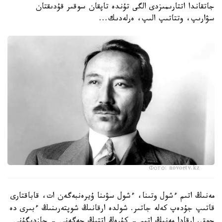
جاتقاندا اتتارىمىزدى الگى تۇندە تاپقان سوقىر قۇدىقتان
سۋارىپ، وتتاتىپ الىپ، ەرلەدىك...
Фото: novoetv.kz
مەنىڭ اتىم ءشول وتىنا، ءشول سۋىنا ۇيرەنبەگەن ات، قاباقتارى
قاتىپ جۇدەپ كەلە جاتىر. شولدە ارقانىڭ شوپتەرىنىڭ ءبىرى دە
جوق. ارقادا مەنىڭ اتىم - كۇرەڭ اتتىڭ جەگەنى - جازدىگۇنى