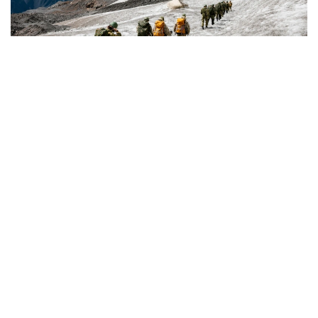
Фото: Қорғаныс министрліг
كىمدەر اسكەري الپينيست بولا الادى؟
اسكەري الپينيستەر - تاۋلى جەردە جاۋىنگەرلىك مىندەتتەردى
ورىنداۋعا جانە جەكە قۇرامدى ارنايى تاۋ دايارلىعىنا ۇيرەتۋگە
ماماندانعان اسكەري قىزمەتشىلەر.
- تاۋ دايارلىعى بويىنشا ارنايى بىلىكتىلىكتەن وتكەن اسكەري
قىزمەتشىلەر ەلىمىزدىڭ ءتۇرلى اسكەري بولىمدەرىندە قىزمەت
اتقارىپ، تاۋلى جەردەگى جاۋىنگەرلىك دايارلىقتى ۇيىمداستىرۋعا
جانە جەكە قۇرامدى وقىتۋعا ۇلەسىن قوسىپ كەلەدى، -
دەلىنگەن قورعانىس مينيسترلىگىنىڭ Kazinform اگەنتتىگىنە
بەرگەن جاۋابىندا.