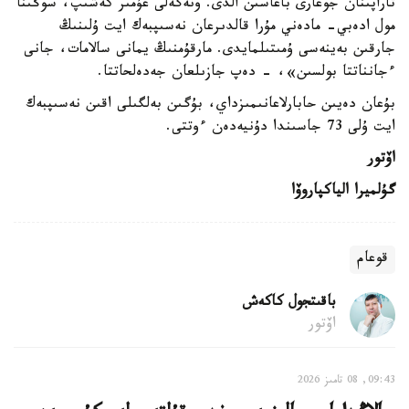
تاراپىنان جوعارى باعاسىن الدى. ونەگەلى عۇمىر كەشىپ، سوڭىنا
مول ادەبي- مادەني مۇرا قالدىرعان نەسىپبەك ايت ۇلىنىڭ
جارقىن بەينەسى ۇمىتىلمايدى. مارقۇمنىڭ يمانى سالامات، جانى
ءجانناتتا بولسىن»، - دەپ جازىلعان جەدەلحاتتا.
بۇعان دەيىن حابارلاعانىمىزداي، بۇگىن بەلگىلى اقىن نەسىپبەك
ايت ۇلى 73 جاسىندا دۇنيەدەن ءوتتى.
اۆتور
گۇلميرا الياكپاروۆا
قوعام
باقىتجول كاكەش
اۆتور
09:43, 08 تامىز 2026