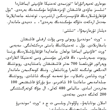
جوعارى تەمپەراتۋراعا ءتوزىمدى تەحنيكا قاۋىپتى ايماقتاردا
ءتىلسىز جاۋدى قاشىقتان اۋىزدىقتاۋعا مۇمكىندىك بەرەدى. "بۇل
قۇتقارۋشىلاردىڭ قاۋىپسىزدىگىن ارتتىرىپ، توتەنشە جاعدايلارعا
جەدەل ارەكەت ەتۋگە مۇمكىندىك بەرەدى"، - دەيدى ماماندار.
ديلناز تۇرعازىيەۆا، ءتىلشى:
- ءورت ءسوندىرۋ روبوتى وسى پۋلت ارقىلى قاشىقتان
باسقارىلادى. بۇل - تەحنيكانىڭ باستى ەرەكشەلىگى. سەبەبى
ءورت ءقاۋىپتى ايماقتا بولعان جاعدايدا قۇتقارۋشىلاردىڭ ورنىنا
روبوت جىبەرىلىپ، ەڭ قاتەرلى جۇمىستى وسى تەحنيكا اتقارادى.
وپەراتور قۇرىلعىنا 700 مەتر قاشىقتىقتان باعىتتايدى. روبوتتىڭ
الدىڭعى بولىگىنە كامەرا ورناتىلعان. ونىڭ كومەگىمەن ماماندار
ءورت وشاعىن باقىلاپ، سۋ نەمەسە كوبىك شاشادى. روبوتتىڭ
جىلدامدىعى ساعاتىنا 10 شاقىرىم. سۋ بۇركۋ قاشىقتىعى 100
مەتردەن اسادى. سالماعى 480 كەلى، ال جۇك كوتەرگىشتىگى
200 كەلىگە دەيىن جەتەدى.
اسلان بوتابايەۆ، پاۆلودار وبلىسى ت ج د ءورت ءسوندىرۋ
باسقارماسى باستىعىنىڭ ورىنباسارى: