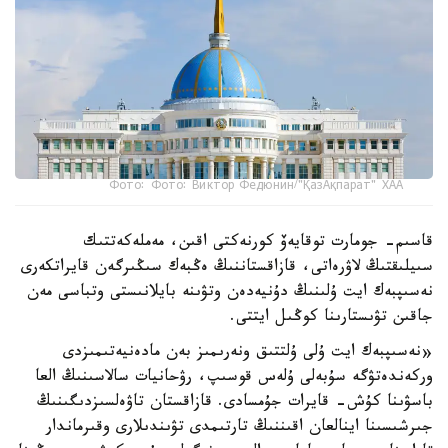
Фото: Фото: Виктор Федюнин/"ҚазАқпарат" ХАА
قاسىم- جومارت توقايەۆ كورنەكتى اقىن، مەملەكەتتىك
سىيلىقتىڭ لاۋرەاتى، قازاقستاننىڭ ەڭبەك سىڭىرگەن قايراتكەرى
نەسىپبەك ايت ۇلىنىڭ دۇنيەدەن وتۋىنە بايلانىستى وتباسى مەن
جاقىن تۋىستارىنا كوڭىل ايتتى.
«نەسىپبەك ايت ۇلى ۇلتتىق ونەرىمىز بەن مادەنيەتىمىزدى
وركەندەتۋگە سۇبەلى ۇلەس قوسىپ، رۋحانيات سالاسىنىڭ العا
باسۋىنا كۇش- قايرات جۇمسادى. قازاقستان تاۋەلسىزدىگىنىڭ
جىرشىسىنا اينالعان اقىننىڭ تارتىمدى تۋىندىلارى وقىرماندار