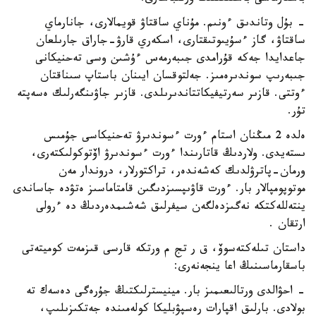
- بۇل وتاندىق ءونىم. مۇناي ساقتاۋ قويمالارى، جانارماي
ساقتاۋ، گاز ءسۇيىوتىقتارى، اسكەري قارۋ-جاراق جارىلعان
جاعدايدا جەكە قۇرامدى جىبەرمەس ءۇشىن وسى تەحنيكانى
جىبەرىپ سوندىرەمىز. جەلتوقسان ايىنان باستاپ سىناقتان
ءوتتى. قازىر سەرتيفيكاتتاندىرىلدى. قازىر جاۋىنگەرلىك ەسەپتە
تۇر.
ەلدە 2 مىڭنان استام ءورت ءسوندىرۋ تەحنيكاسى جۇمىس
ىستەيدى. ولاردىڭ قاتارىندا ءورت ءسوندىرۋ اۆتوكولىكتەرى،
ورمان-پاترۋلدىك كەشەندەر، تراكتورلار، دروندار مەن
موتوپومپالار بار. ءورت قاۋىپسىزدىگىن قامتاماسىز ەتۋدە جاساندى
ينتەللەكتكە نەگىزدەلگەن سيفرلىق شەشىمدەردىڭ دە ءرولى
ارتقان .
داستان تىلەكتەسوۆ، ق ر تج م ورتكە قارسى قىزمەت كوميتەتى
باسقارماسىنىڭ اعا ينجەنەرى:
- احۋالدى ورتالىعىمىز بار. مينيسترلىكتىڭ جۇرەگى دەسەك تە
بولادى. بارلىق اقپارات رەسپۋبليكا كولەمىندە جەتكىزىلىپ،