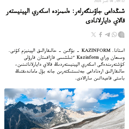
09:12, 08 تامىز 2026
شىڭداعى جاۋىنگەرلەر: ەلىمىزدە اسكەري الپينيستەر
قالاي دايارلانادى
استانا. KAZINFORM - بۇگىن - حالىقارالىق الپينيزم كۇنى.
وسىعان وراي Kazinform ءتىلشىسى قازاقستان قارۋلى
كۇشتەرىندەگى اسكەري الپينيستەردىڭ قالاي دايارلاناتىنىن،
حالىقارالىق ارەناداعى جەتىستىكتەرىن جانە بۇل ماماندىقتىڭ
باستى قاعيداتىن سارالادى.