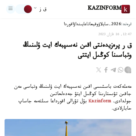
KAZINFORM
ق ز
ترەند:
2026-سايلاۋ
وقيعا
تاعايىنداۋ
اقوردا
12:47, 16 قازان 2023
ق ر پرەزيدەنتى اقىن نەسىپبەك ايت ۇلىنىڭ
وتباسىنا كوڭىل ايتتى
مەملەكەت باسشىسى اقىن نەسىپبەك ايت ۇلىنىڭ وتباسى مەن
جاقىن تۋىستارىنا كوڭىل ايتۋ جەدەلحاتىن
جولدادى.
Кazinform
بۇل تۋرالى اقورداعا سىلتەمە جاساپ
حابارلادى.