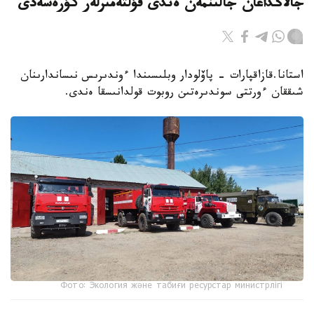
جالاڭداعان جالىنمەن ەندى قۇلتەمىرلەر كۇرەسەدى
استانا.قازاقپارات - پاۆلودار وبلىسىندا ءوندىرىس نىساندارىنان
شىققان ءورتتى سوندىرەتىن روبوت قولدانىسقا ەندى.
Фото: Экология және табиғи ресурстар министрлігі