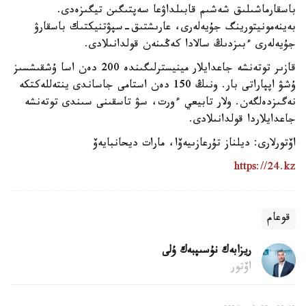
باسقارماشىلىق شەشىم قابىلداۋعا سەپتىگىن تيگىزەدى.
بەينەمونيتورينگ جۇيەلەرى، عارىشتىق-سپۋتنيكتىك باسقارۋ
جۇيەلەرى ءبىزدىڭ سالادا كەڭىنەن قولدانىلادى.
قازىر توتەنشە جاعدايلار مينيسترلىگىندە 200 دەن اسا ۇشقىشسىز
ۇشۋ اپپاراتى بار. ونىڭ 150 دەن استامى جاساندى ينتەللەكتكە
نەگىزدەلگەن. ولار تابيعي ءورت، سۋ تاسقىنى سىندى توتەنشە
جاعدايلاردا قولدانىلادى.
اۆتورلارى: ديلناز تۇرعازىيەۆا، مارات ديحانبايەۆ
https://24.kz
قوعام
ريزابەك نۇسىپبەك ۇلى
اۆتور