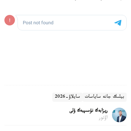
بيلىك جانە ساياسات
سايلاۋ-2026
ريزابەك نۇسىپبەك ۇلى
اۆتور