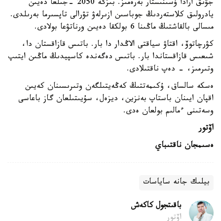
جۋىق ارادا ۇسىنىستار بەرەمىز. بىزگە 2050 -جىلعا دەيىن
يادرولىق كلاستەردىڭ جوباسىن ازىرلەۋ تۋرالى تاپسىرما بەرىلدى.
مىسالى بالقاشتىڭ ماڭىنا 6 بولكقا دەيىن ورناتۋعا بولادى.
كۋرچاتوۆ، اقتاۋ سياقتى الاڭدار دا بار. باتىس قازاقستان دا،
شىعىس قازاقستاندا بار. باتىس دەگەندە كاسپيدىڭ ماڭىن ايتىپ
وتىرمىز، - دەپ ناقتىلادى.
ەسكە سالساق، ۇكىمەتتىڭ كەڭەيتىلگەن وتىرىسىنان كەيىن
اقپان ايىنان باستاپ بەنزين، ديزەل، سۇيىتىلعان گاز باعاسى
وسەتىنى ءمالىم بولعان ەدى.
اۆتور
ەسىمجان ناقتىباي
بيلىك جانە ساياسات
باقىتجول كاكەش
اۆتور