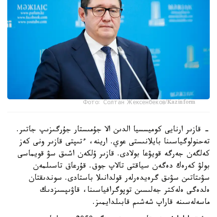
Фото: Солтан Жексенбеков/Kazinform
- قازىر ارنايى كوميسسيا الدىن الا جۇمىستار جۇرگىزىپ جاتىر.
تەحنولوگياسىنا بايلانىستى عوي. ارينە، ءتىپتى قازىر ونى كەز
كەلگەن جەرگە قويۋعا بولادى. قازىر ۇلكەن اشىق سۋ قويماسى
بولۋ كەرەك دەگەن سياقتى تالاپ جوق. قۇرعاق تاسىلمەن
سۋىتاتىن سۋىق گرەيدەرلەر قولدانىلا باستادى. سوندىقتان
ەلدەگى ەلەكتر جەلىسىن توپوگرافياسىنا، قاۋىپسىزدىك
ماسەلەسىنە قاراپ شەشىم قابىلدايمىز.