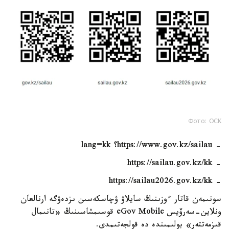
Фото: ОСК
- https://www.gov.kz/sailau؟ lang=kk
- https://sailau.gov.kz/kk
- https://sailau2026.gov.kz/kk
سونىمەن قاتار ءوزىنىڭ سايلاۋ ۋچاسكەسىن ىزدەۋگە ارنالعان
ونلاين-سەرۆيس eGov Mobile قوسىمشاسىنىڭ «تانىمال
قىزمەتتەر» بولىمىندە دە قولجەتىمدى.