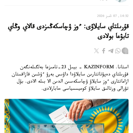
14:52, 07 تامىز 2026
قۇرىلتاي سايلاۋى: ءوز ۋچاسكەڭىزدى قالاي وڭاي
تابۋعا بولادى
استانا. KAZINFORM - بيىل 23-تامىزعا بەلگىلەنگەن
قۇرىلتاي دەپۋتاتتارىن سايلاۋدا داۋىس بەرۋ ءۇشىن قازاقستان
ازاماتتارى ءوز سايلاۋ ۋچاسكەسىن الدىن الا بىلە الادى. بۇل
تۋرالى ورتالىق سايلاۋ كوميسسياسى حابارلادى.