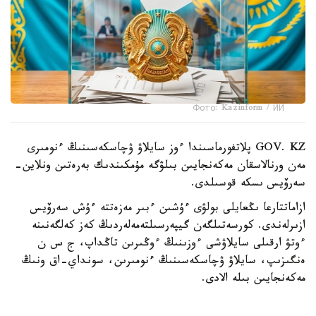
Фото: Kazinform / ИИ
GOV. KZ پلاتفورماسىندا ءوز سايلاۋ ۋچاسكەسىنىڭ ءنومىرى
مەن ورنالاسقان مەكەنجايىن بىلۋگە مۇمكىندىك بەرەتىن ونلاين-
سەرۆيس ىسكە قوسىلدى.
ازاماتتارعا ىڭعايلى بولۋى ءۇشىن ءبىر مەزەتتە ءۇش سەرۆيس
ازىرلەندى. كورسەتىلگەن گيپەرسىلتەمەلەردىڭ كەز كەلگەنىنە
ءوتۋ ارقىلى سايلاۋشى ءوزىنىڭ ءوڭىرىن تاڭداپ، ج س ن
ەنگىزىپ، سايلاۋ ۋچاسكەسىنىڭ ءنومىرىن، سونداي-اق ونىڭ
مەكەنجايىن بىلە الادى.