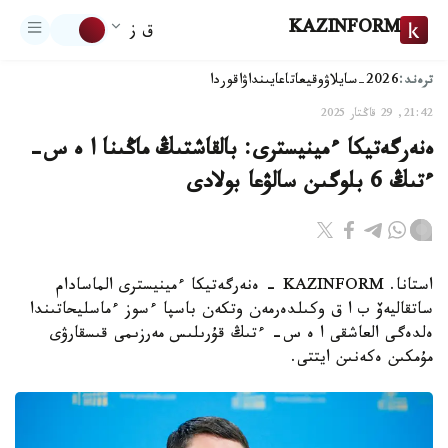
KAZINFORM
ق ز
ترەند:
2026-سايلاۋ
وقيعا
تاعايىنداۋ
اقوردا
21:42, 29 قاڭتار 2025
ەنەرگەتيكا ءمينيسترى: بالقاشتىڭ ماڭىنا ا ە س-
ءتىڭ 6 بلوگىن سالۋعا بولادى
استانا. KAZINFORM - ەنەرگەتيكا ءمينيسترى الماسادام
ساتقاليەۆ ب ا ق وكىلدەرمەن وتكەن باسپا ءسوز ءماسليحاتىندا
ەلدەگى العاشقى ا ە س- ءتىڭ قۇرىلىس مەرزىمى قىسقارۋى
مۇمكىن ەكەنىن ايتتى.