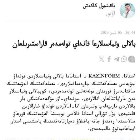
باقىتجول كاكەش
اۆتور
16:44, 06 تامىز 2026
بالالى وتباسىلارعا قانداي تولەمدەر قاراستىرىلعان
استانا. KAZINFORM - استانادا بالالى وتباسىلاردى قولداۋ
جۇيەسى مەملەكەتتىك جاردەماقىلاردى، مەملەكەتتىك الەۋمەتتىك
ساقتاندىرۋ قورىنان تولەنەتىن تولەمدەردى، كوپبالالى وتباسىلار
مەن ماراپاتتالعان انالاردى، سونداي-اق مۇگەدەكتىگى بار
بالالاردى تاربيەلەپ وتىرعان اتا-انالاردى قولداۋ شارالارىن
قامتيدى. بۇل تۋرالى استانا قالاسى بويىنشا الەۋمەتتىك قورعاۋ
سالاسىندا رەتتەۋ جانە باقىلاۋ دەپارتامەنتىنىڭ باسشىسى اسقار
ايماعامبەتوۆ مالىمدەدى.