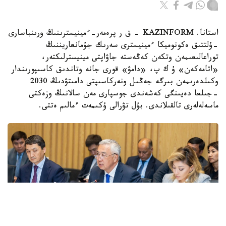
استانا. KAZINFORM - ق ر پرەمەر-ءمينيسترىنىڭ ورىنباسارى
-ۇلتتىق ەكونوميكا ءمينيسترى سەرىك جۇمانعاريننىڭ
توراعالىعىمەن وتكەن كەڭەستە جاۋاپتى مينيسترلىكتەر،
«اتامەكەن» ۇ ك پ، «دامۋ» قورى جانە وتاندىق كاسىپورىندار
وكىلدەرىمەن بىرگە جەڭىل ونەركاسىپتى دامىتۋدىڭ 2030
-جىلعا دەيىنگى كەشەندى جوسپارى مەن سالانىڭ وزەكتى
ماسەلەلەرى تالقىلاندى. بۇل تۋرالى ۇكىمەت ءمالىم ەتتى.