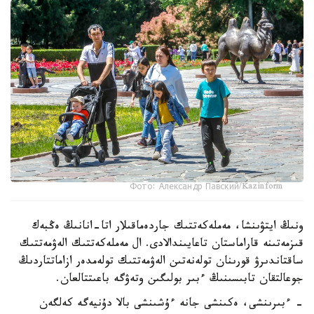
Фото: Александр Павский/Kazinform
ونىڭ ايتۋىنشا، مەملەكەتتىك جاردەماقىلار اتا-انانىڭ ەڭبەك
قىزمەتىنە قاراماستان تاعايىندالادى. ال مەملەكەتتىك الەۋمەتتىك
ساقتاندىرۋ قورىنان تولەنەتىن الەۋمەتتىك تولەمدەر ازاماتتاردىڭ
جوعالتقان تابىسىنىڭ ءبىر بولىگىن وتەۋگە باعىتتالعان.
- ءبىرىنشى، ەكىنشى جانە ءۇشىنشى بالا دۇنيەگە كەلگەن