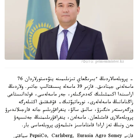
Фото: primeminister.kz/
- پروبلەمالاردىڭ ءبىرىڭعاي تىزىلىمىنە ينۆەستورلاردان 76
ماسەلەنى جينادىق. قازىر 39 ماسەلە پىسىقتالىپ جاتىر. ولاردىڭ
اراسىندا اكىمشىلىك كەدەرگىلەر، جەر ماسەلەسى، قولدانىستاعى
زاڭنامانىڭ ماسەلەلەرى، نورماتيۆتىك- قۇقىقتىق اكتىلەرگە
وزگەرىستەر ەنگىزۋ، سالىق سالۋ، ينفراقۇرىلىم جانە قارجىلاندىرۋ
پروبلەمالارى قامتىلعان. ماسەلەن، ينفراقۇرىلىمنىڭ جەتىسپەۋ
مەن ونىڭ تەز ارادا قامتاماسىز ەتىلمەۋى پروبلەماسى بار.
قازىر PepsiCo, Carlsberg, Eurasia Agro Semey سياقتى