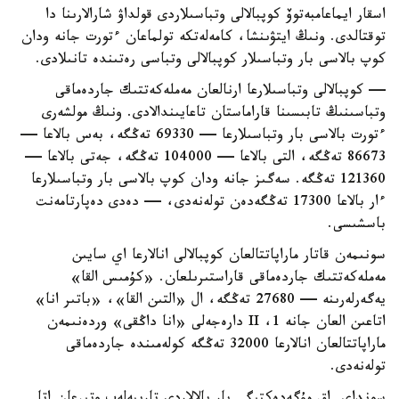
اسقار ايماعامبەتوۆ كوپبالالى وتباسىلاردى قولداۋ شارالارىنا دا
توقتالدى. ونىڭ ايتۋىنشا، كامەلەتكە تولماعان ءتورت جانە ودان
كوپ بالاسى بار وتباسىلار كوپبالالى وتباسى رەتىندە تانىلادى.
— كوپبالالى وتباسىلارعا ارنالعان مەملەكەتتىك جاردەماقى
وتباسىنىڭ تابىسىنا قاراماستان تاعايىندالادى. ونىڭ مولشەرى
ءتورت بالاسى بار وتباسىلارعا — 69330 تەڭگە، بەس بالاعا —
86673 تەڭگە، التى بالاعا — 104000 تەڭگە، جەتى بالاعا —
121360 تەڭگە. سەگىز جانە ودان كوپ بالاسى بار وتباسىلارعا
ءار بالاعا 17300 تەڭگەدەن تولەنەدى، — دەدى دەپارتامەنت
باسشىسى.
سونىمەن قاتار ماراپاتتالعان كوپبالالى انالارعا اي سايىن
مەملەكەتتىك جاردەماقى قاراستىرىلعان. «كۇمىس القا»
يەگەرلەرىنە — 27680 تەڭگە، ال «التىن القا»، «باتىر انا»
اتاعىن العان جانە 1، II دارەجەلى «انا داڭقى» وردەنىمەن
ماراپاتتالعان انالارعا 32000 تەڭگە كولەمىندە جاردەماقى
تولەنەدى.