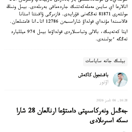
سونداي-اق مۇگەدەكتىگى بار بالالاردى تاربيەلەپ وتىرعان اتا-
انالارعا اي سايىن مەملەكەتتىك جاردەماقى بەرىلەدى. بيىل ونىڭ
مولشەرى 81871 تەڭگەنى قۇرايدى. قازىرگى ۋاقىتتا استانا
قالاسىندا مۇنداي قولداۋ شاراسىمەن 12786 اتا-انا قامتىلعان.
ايتا كەتەيىك، بالالى وتباسىلاردى قولداۋعا بيىل 974 ميلليارد
تەڭگە ءبولىندى.
بيلىك جانە ساياسات
باقىتجول كاكەش
اۆتور
16:28, 06 تامىز 2026
جەڭىل ونەركاسىپتى دامىتۋعا ارنالعان 28 شارا
ىسكە اسىرىلادى