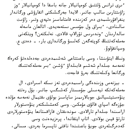
ءىرى ترانس ۇلتتىق كومپانيالار جانە باسقا دا كومپانيالار ءوز
زاۋىتتارىن سالىپ جاتىر. الايدا جەرگىلىكتى اتقارۋشى ورگاندار
ينفراقۇرىلىمدى دەر كەزىندە قامتاماسىز ەتپەي وتىر. زاۋىت
سالىنادى، ءبىراق ول جۇمىس ىستەمەيدى. اتالعان ماسەلە
سالدارىنان ءوندىرىس تۇرالاپ قالادى. نەلىكتەن؟ ويتكەنى
مەملەكەتتىڭ كوپتەگەن كەلىسۋ ورگاندارى بار، - دەدى ع.
وسپانقۇلوۆ.
ونىڭ ايتۋىنشا، وسى باعىتتاعى شەشىمدەردى جەدەلدەتۋ كەرەك
نەمەسە جىلدام شەشىم قابىلداۋ ءۇشىن ءبىر مەملەكەتتىك
ورگانعا وكىلەتتىك بەرۋ قاجەت.
- بيزنەس وزىندەگى راسىمدەردى تەز ىسكە اسىرادى، ال
مەملەكەتكە تيەسىلى جۇمىستار كەشىگىپ جاتىر. بۇل رەتتە
ينۆەستيتسيالىق جوبالارىمىز ساپاسىز بولۋى ىقتيمال نەمەسە مۇلدە
جۇزەگە اسپاي قالۋى مۇمكىن. وسى كەمشىلىكتەر ينۆەستورلار
اراسىندا جىلدام تارالادى. سوندىقتان قازاقستانعا ينۆەستورلاردى
تارتۋ قيىن بولادى. اتاپ ايتقاندا، پرەزيدەنت وسى
كەدەرگىلەردى جويۋ باعىتىندا ناقتى تاپسىرما بەردى. مىسالى،