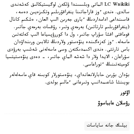
LC Waikiki الماتى وبلىسىندا ۇلكەن لوگيستيكالىق كەشەندى
سالدى. ەندى ءوز قاراجاتىنا ينفراقۇرىلىم وتكىزەيىن دەسە،
قاسىنداعى ادامداردىڭ ءبارى جەرىن الىپ العان، ەشكىم كانال
(ينفراقۇرىلىم تارتاتىن) بەرمەي وتىر، رۇقسات بەرمەي جاتىر.
قوماقتى اقشا سۇراپ جاتىر، ول دا كوررۋپسياعا الىپ كەلتەتىن
ماسەلە. ءوز كەزەگىندە ينۆەستور ولاردىڭ تالابىن ورىنداۋدان
باس تارتتى. ەندى اكىمدىكتەن وسى ماسەلەنى شەشىپ بەرۋدى
سۇراعان، الايدا ولار دا شەشە الماي جاتىر، - دەدى ينۆەستيتسيا
كوميتەتىنىڭ ءتوراعاسى.
بۇدان بۇرىن حابارلانعانداي، ينۆەستورلار كوبىنە قاي ماسەلەلەر
بويىنشا شاعىمدانىپ وتىرعانى ءمالىم بولدى.
اۆتور
رۋسلان عابباسوۆ
بيلىك جانە ساياسات