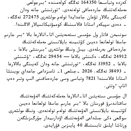
كەزدە وتباسىعا 164350 تەڭگە كولەمىندە ءبىرجولعى
مەملەكەتتىك جاردەماقى تولەنەدى. ءتورتىنشى جانە ودان
كەيىنگى بالالار تۋعان جاعدايدا تولەم مولشەرى 272475 تەڭگە،
- دەدى سپيكەر استانا قالاسىنىڭ كوممۋنيكاتسيالار الاڭىندا.
سونىمەن قاتار ول جۇمىس ىستەمەيتىن اتا-انالارعا بالا ءبىر جارىم
جاسقا تولعانعا دەيىن كۇتىمىنە بايلانىستى مەملەكەتتىك
جاردەماقى بەرىلەدى. بيىل ونىڭ مولشەرى ءبىرىنشى بالاعا -
24912 تەڭگە، ەكىنشى بالاعا — 29454 تەڭگە، ءۇشىنشى
بالاعا - 33952 تەڭگە، ءتورتىنشى جانە ودان كەيىنگى بالالارعا
- 38493 تەڭگە. 2026 -جىلعى 1- تامىزداعى جاعداي بويىنشا
استانا قالاسىندا 7821 وتباسى وسى جاردەماقىنى الىپ وتىر دەپ
اتاپ ءوتتى.
ال جۇمىس ىستەيتىن اتا-انالارعا مەملەكەتتىك الەۋمەتتىك
ساقتاندىرۋ قورىنان بالا ءبىر جارىم جاسقا تولعانعا دەيىن
كۇتىمىنە بايلانىستى الەۋمەتتىك تولەم تولەنەدى. ونىڭ مولشەرى
سوڭعى ەكى جىلداعى الەۋمەتتىك اۋدارىمدار جۇرگىزىلگەن
ورتاشا ايلىق تابىستىڭ 40 پايىزىن قۇرايدى.