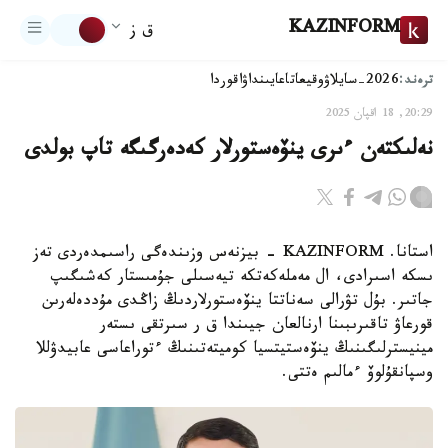
KAZINFORM
ق ز
ترەند:
2026-سايلاۋ
وقيعا
تاعايىنداۋ
اقوردا
20:29, 18 اقپان 2025
نەلىكتەن ءىرى ينۆەستورلار كەدەرگىگە تاپ بولدى
استانا. KAZINFORM - بيزنەس وزىندەگى راسىمدەردى تەز
ىسكە اسىرادى، ال مەملەكەتكە تيەسىلى جۇمىستار كەشىگىپ
جاتىر. بۇل تۋرالى سەناتتا ينۆەستورلاردىڭ زاڭدى مۇددەلەرىن
قورعاۋ تاقىرىبىنا ارنالعان جيىندا ق ر سىرتقى ىستەر
مينيسترلىگىنىڭ ينۆەستيتسيا كوميتەتىنىڭ ءتوراعاسى عابيدۋللا
وسپانقۇلوۆ ءمالىم ەتتى.