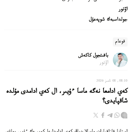
اۆتور
جولداسبەك شوپەعۇل
قوعام
باقىتجول كاكەش
اۆتور
08:10, 08 تامىز 2026
كەي ادامعا نەگە ماسا ءۇيىر، ال كەي ادامدى مۇلدە
شاقپايدى؟