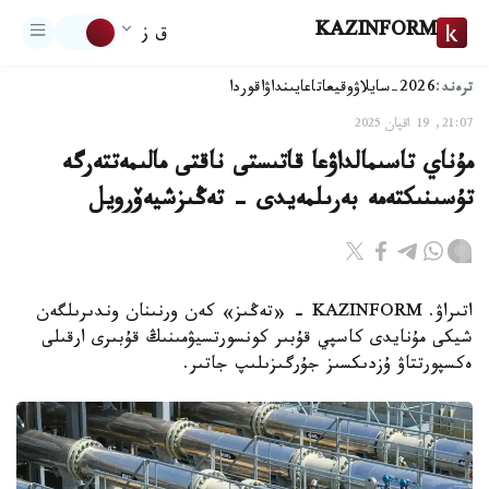
KAZINFORM
ق ز
ترەند:
2026-سايلاۋ
وقيعا
تاعايىنداۋ
اقوردا
21:07, 19 اقپان 2025
مۇناي تاسىمالداۋعا قاتىستى ناقتى مالىمەتتەرگە
تۇسىنىكتەمە بەرىلمەيدى - تەڭىزشيەۆرويل
اتىراۋ. KAZINFORM - «تەڭىز» كەن ورنىنان وندىرىلگەن
شيكى مۇنايدى كاسپي قۇبىر كونسورتسيۋمىنىڭ قۇبىرى ارقىلى
ەكسپورتتاۋ ۇزدىكسىز جۇرگىزىلىپ جاتىر.