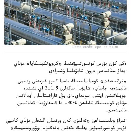
Photo credit: cpc-online.ru
ەكى كۇن بۇرىن كونسورتسيۋمنىڭ «كروپوتكينسكايا» مۇناي
ايداۋ ستانساسى درون شابۋىلىنا ۇشىرادى.
«ترانسنەفت» كومپانياسىنىڭ باسپا ءسوز قىزمەتى رەسمي
مالىمدەمە جاساپ، شابۋىل سالدارى 1,5-2 اي ىشىندە
جويىلاتىنىن ايتتى. سونداي-اق بۇل قازاقستاننان ايدالاتىن
مۇناي كولەمىنىڭ شامامەن %30- عا قىسقارۋىنا اكەلەتىنىن
مالىمدەدى.
اتىراۋ وبلىسىنداعى «تەڭىز» كەن ورنىنان الىنعان مۇناي كاسپي
قۇبىر كونسورتسيۋمى يەلىك ەتەتىن «تەڭىز- نوۆوروسسيسك»