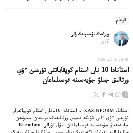
قوعام
ريزابەك نۇسىپبەك ۇلى
اۆتور
22:08, 07 تامىز 2026
استانادا 10 نان استام كوپقاباتتى تۇرعىن ءۇي
ورتالىق جىلۋ جۇيەسىنە قوسىلماعان
استانا. KAZINFORM - استانادا 10-نان استام كوپپاتەرلى
تۇرعىن ءۇي ءالى كۇنگە دەيىن ورتالىقتاندىرىلعان جىلۋمەن
جابدىقتاۋ جۇيەسىنە قوسىلماعان. بۇل تۋرالى Kazinform
حالىقارالىق اقپارات اگەنتتىگىنىڭ رەسمي ساۋالىنا جاۋاپ بەرگەن