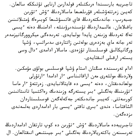
تاجىريبە بارىسىندا ەرىكتىلەر قولدارىن ارنايى تۇتىككە سالعان.
كەيىن زەرتتەۋشىلەر قۇرىلعىعا ماسالاردىڭ ءۇش ءتۇرىن
جىبەرىپ، جاندىكتەردىڭ قاي قاتىسۋشىعا كوبىرەك ۇمتىلاتىنىن
باقىلاعان. عالىمداردىڭ تۇسىندىرۋىنشە، ادامنىڭ دەنە ءيىسى
تەك تەردىڭ وزىنەن پايدا بولمايدى. تەرىدەگى ميكروورگانيزمدەر
تەر جانە ماي بەزدەرى بولەتىن زاتتاردى ىدىراتىپ، ۇشپا
ورگانيكالىق قوسىلىستار تۇزەدى. ماسالار ادامدى ءدال وسى
يىستەر ارقىلى انىقتايدى.
ادام تەرىسىندە مىڭنان استام ۇشپا قوسىلىس بولۋى مۇمكىن.
ولاردىڭ مولشەرى مەن اراقاتىناسى ءار ادامدا ءارتۇرلى
بولعاندىقتان، دەنە ءيىسى دە قايتالانبايدى. زەرتتەۋ ءار ماسا
ءتۇرىنىڭ بەلگىلى ءبىر يىستەرگە وزىندىك رەاكتسيا تانىتاتىنىن
كورسەتتى. كەيبىر جاندىكتەر جەكەلەگەن قوسىلىستاردان
الشاقتاسا، ەندى ءبىرى ناقتى ءيىسى بار ادامداردى بەلسەندى
ىزدەگەن.
تاجىريبەدە ماسالاردىڭ ءۇش ءتۇرىن دە كوپ تارتقان ادامداردىڭ
تەرىسىنەن باكتەريالاردىڭ بەلگىلى ءبىر جيىنتىعى انىقتالعان. ال