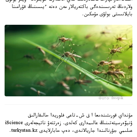
استانا.قازاقپارات ماسالاردىڭ كەي ادامدارعا كوبىرەك ءۇيىر بولۋى
ولاردىڭ تەرىسىندەگى باكتەريالار مەن دەنە ءيىسىنىڭ قۇرامىنا
بايلانىستى بولۋى مۇمكىن.
Фото: freepik
مۇنداي قورىتىندىعا ا ق ش-تاعى فلوريدا حالىقارالىق
ۋنيۆەرسيتەتىنىڭ عالىمدارى كەلدى. زەرتتەۋ ناتيجەلەرى iScience
عىلىمي جۋرنالىندا جاريالاندى، دەپ حابارلايدى turkystan.kz.