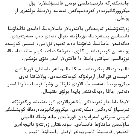
جاندىكتەرگە تارتىمدىلىعى تومەن قاتىسۋشىلاردا بۇل
ميكروورگانيزمدەر كەزدەسپەگەن نەمەسە ولاردىڭ مولشەرى از
بولعان.
زەرتتەۋشىلەر تەرىدەگى باكتەريالار ماسالاردىڭ ادامدى تاڭداۋىنا
قاتىساتىن يىستەردىڭ تۇزىلۋىنە ىقپال ەتەدى دەپ ەسەپتەيدى.
دەگەنمەن ماسانىڭ شاعۋىنا دەنە تەمپەراتۋراسى، تىنىس كەزىندە
بولىنەتىن كومىرقىشقىل گازى، تەرشەڭدىك، كيىم جانە ادامنىڭ
قوزعالىسى سياقتى باسقا دا فاكتورلار اسەر ەتۋى مۇمكىن.
عالىمداردىڭ پىكىرىنشە، جاڭا مالىمەتتەر ماسادان قورعايتىن
ءتيىمدى قۇرالدار ازىرلەۋگە كومەكتەسەدى. بولاشاقتا تەرى
ميكروبيومىنا نەمەسە ماسالاردى تارتاتىن ۇشپا قوسىلىستارعا اسەر
ەتەتىن جاڭا رەپەللەنتتەر پايدا بولۋى ىقتيمال.
الايدا ماماندار تەرىدەگى باكتەريالاردى ءوز بەتىنشە وزگەرتۋگە
تىرىسپاۋ كەرەگىن ەسكەرتەدى. ميكروورگانيزمدەردىڭ كوپشىلىگى
تەرىنى سىرتقى اسەرلەردەن قورعايدى جانە ونىڭ قالىپتى
ساۋلىعىن ساقتاۋعا قاتىسادى. سوندىقتان زەرتتەۋ ناتيجەلەرى
الدىمەن قوسىمشا تاجىريبەلەر ارقىلى راستالۋعا ءتيىس.