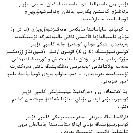
قۇبىرىمەن تاسىمالدانادى. ماسەلەنىڭ ءمان-جايىن سۇراپ
«تەڭىز» كەنىشىن يگەرىپ جاتقان «تەڭىزشيەۆرويل»
كومپانياسىنا حابارلاستىق.
- كومپانيا ساياساتىنا سايكەس «تەڭىزشيەۆرويل» (ت ش و)
مۇناي تاسىمالداۋعا قاتىستى ناقتى مالىمەتتەرگە تۇسىنىكتەمە
بەرمەيدى. شيكى مۇناي ءوندىرۋ جانە كاسپي قۇبىر
كونسورتسيۋمىنىڭ (ك ق ك) قۇبىرى ارقىلى ەكسپورتتاۋ ۇزدىكسىز
جۇرگىزىلىپ جاتىر. بۇدان باسقا، ت ش و ءوزىنىڭ اعىمداعى
نەمەسە بولاشاقتاعى ءوندىرىس دەڭگەيىنىڭ ناقتى دەرەكتەرىنە
تۇسىنىكتەمە بەرمەيدى، - دەپ جاۋاپ بەردى كومپانيانىڭ باسپا
ءسوز قىزمەتى.
ايتا كەتسەك، ق ر ەنەرگەتيكا مينيسترلىگى كاسپي قۇبىر
كونسورتسيۋمى ارقىلى مۇناي ايداۋدا شەكتەۋ جوقتىعىن ءمالىم
ەتتى.
قازاقستاننىڭ سىرتقى ىستەر مينيسترلىگى كاسپي قۇبىر
كونسورتسيۋمىنىڭ مۇناي ايداۋ ستانساسىنا جاسالعان درون
شابۋىلىنا قاتىستى تۇسىنىك بەردى.