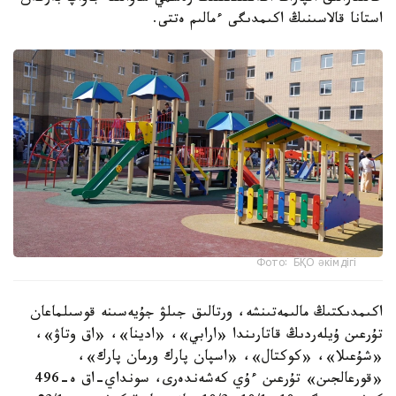
استانا قالاسىنىڭ اكىمدىگى ءمالىم ەتتى.
Фото: БҚО әкімдігі
اكىمدىكتىڭ مالىمەتىنشە، ورتالىق جىلۋ جۇيەسىنە قوسىلماعان
تۇرعىن ۇيلەردىڭ قاتارىندا «ارابي»، «ادينا»، «اق وتاۋ»،
«شۇعىلا»، «كوكتال»، «اسپان پارك ورمان پارك»،
«قورعالجىن» تۇرعىن ءۇي كەشەندەرى، سونداي-اق ە-496