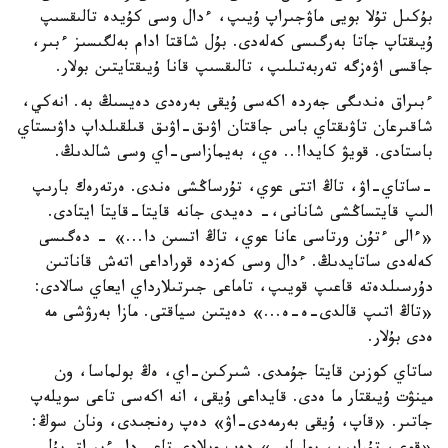
بۇكىل تۇلا بويى ماۋجىراپ ۇيىپ، ءدال وسى كۇيدە تالىقسىپ
ۇيىقتاپ جاتا بەرگىسى كەلەدى. بۇل شاقتا ادام بەلگىسىز ءبىر،
جاقسى اۋەزگە تەربەتىلىپ، تالىقسىپ قانا ۇيىقتايتىن بولار.
ءبىراق ەندىگى جەردە اكەسى ۇيقى بەرەدى دەيسىڭ بە. انەكي،
شاقىرعان تاۋىقتاي باس جاقتان اۋىق-اۋىق قىلقىلداپ داۋىستاي
باستادى. قويۋ كايدا!.. ەي، بەيمازاسى-اي وسى شالدىڭ.
-ساتاي-اۋ، تاڭ اتتى عوي، تۇرساڭشى ەندى. ەرتەرەك بارىپ
الىپ قايتساڭشى شانانى،- دەيدى جانە قايتا-قايتا ايتادى.
«ءالى ءتۇن ورتاسى عانا عوي، تاڭ اتسىن دا...» - دەگىسى
كەلەدى ساتايدىڭ. ءدال وسى كەزدە قوراداعى اتەش قاناتىن
دۇرسىلدەتە قاعىپ قويىپ، تاماعى جىرتىلارداي ايعاي سالادى:
«تاڭ اتىپ قالدى-ە-ە...» دەيتىن سياقتى. مازا بەرۋشى مە
ەدى بۇلار.
ساتاي كوزىن قايتا جۇمدى. شىركىن-اي، ەڭ بولماسا، ون
مينۋت ۇيىقتار ما ەدى. قايداعى ۇيقى، انە اكەسى تاعى سويلەپ
جاتىر. «قاپ، ۇيقى بەرمەدى-اۋ» دەپ رەنجىدى، ونان سوڭ: