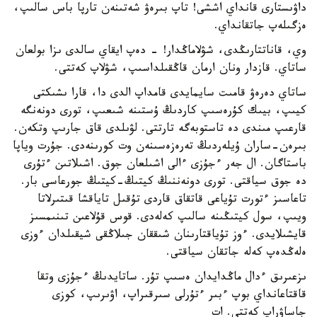
داۋىستارى قانداي اششى! تاپ بىرەۋ شەتىنەن تارپا باس سالىپ،
ەزگىلەپ جاتقانداي.
وي، قاناتتارىڭدى، شۋلاماڭدار! - دەپ ايقاي سالدى ىزا بولعان
ساتاي. قازدار ونان ارمان قاڭقىلداسىپ، شۋلاپ كەتتى.
ساتاي دەرەۋ قامىت سايمايدى قامداپ الدى دا، قارا ىشىكتى
كيىپ، بيىك كۇرەسىپ كاردىڭ ۇستىنە شىعىپ، تورى دونەنگە
قارعىپ مىندى دە تاستوبەگە تارتتى. لۋىلدى قاق جارىپ وتكەن.
بىرەن-ساران ۇيلەردىڭ تەرەزەسىنەن وت كورىنەدى. جۇرت وياپا
باستاگان. ال جەر ءجۇزى ءالى اشىلعان جوق. اشىلاتىن ءتۇرى
دە جوق سياقتى. تورى دونەننىڭ كيتىڭ-كيتىڭ جورعاسى بار.
تاعاسىز ءتورت تۇياعى قاتقاق قاردى تۇقىل تاياقشا قىتىرلاتا
ويىپ، سول كيتىڭىنە سالىپ كەلەدى. قوس قۇلاعىن تىنىمسىز
قايشىلايدى. ءوز تۇياقتارىنان شىققان جىلاڭقى شيقىلدان ءوزى
ەلەڭدەپ كەلە جاتقان سياقتى.
ىزعىرىق ءدال ماڭدايدان ەسىپ تۇر. ساتايدىڭ ءجۇزى وتقا
قاقتاعانداي بوپ ءبىر ءتۇرلى سىرقىراپ، اۋىرىپ، كوزى
جاساۋراپ كەتتى. ات