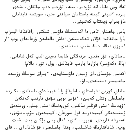
«قوي، تۇرايىن، بولماس» دەپ ويلادى تاعى دا. ءبىراق بۇل
تەك ويى عانا. انە تۇردىم، مىنە، تۇردىم دەپ جاتقان، ەندى
بىردە ءتىپتى كيىنە باستاعان سياقتى ەدى، سويتسە قايتادان
ماۋجىراپ ۇيىقتاپ كەتىپتى...
باس جاعىنان تاعى دا اكەسىنىڭ داۋسى شىكتى. راقاتتانا البىراپ
بارا جاتقاندا قۇلاق شەكەسىنەن اعاش بالعامەن ۇرعانداي بوپ ءار
ءسوزى دىڭ-دىڭ ەتىپ ەستىلەدى.
-ساتاي، تۇر ەندى. ەرتەڭگى شايعا دەيىن الىپ كەل شانانى.
اپاڭ ەكەۋمىز) بازارعا بارىپ قايتالىق. بول، تۇر، بالام!
اكەسى جۋمساق-اق ۇنمەن داۋىستايدى، ءبىراق سونىڭ وزىندە
جاعىمسىز ەستىلەدى-اۋ.
ساتاي كوزىن اشپاستاي سامارقاۋ رانا قيمىلداي باستادى. ىڭىردە
جاعىلعان وتتان كەيىن، ءتۇنى بويى سۋىق تارتىپ كەتكەن
ءۇيدىڭ ءىشى قوڭىر سالقىن. كورپەنىڭ استى جىلى. ورىندىق
ۇستىندەگى كيىمدەرىنە قول سوزعان. كيىمدەرى سۇپ-سۋىق،
تەمىرشە قاريدى. «برر... ءاي، ءدال وسى بۇگىن بىت-شىت
بوپ، شاناقتارىڭ شاشىلىپ، وتقا جاعىلعىر، قۋ شانا-اي... قاي