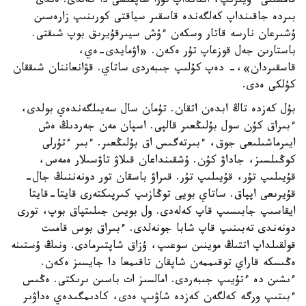
قامشىنى ءۇيىرىپ، اتتانداپ تۇرا شاپقىسى دا كەلدى. ەندى
بىردە جاقىنداپ كەلگەندە قاسقىر سياقتى كورىنىپ زارەسىن
ۇشىرعان نارسە قاتار وسكەن ءۇش سيىرقۇيرىق بوپ شىقتى.
باستارىن جەل قوزعاپ تۇر ەكەن. «اۋمايدى-ەي،
قاسقىردان»،- دەپ كۇلىپ جىبەردى ساتاي. قۋانعاننان شىققان
كۇلكى ەدى.
بۇل كەزدە تاڭ ابدەن اتقان. تۇمان سال سەيىلگەندەي بولدى،
ءبىراق كۇن سول بۇلىڭعىر قالپى. اسپان مەن جەردىڭ ەش
ايىرماشىلىعى جوق، ءبىرتەگىس اق بۇلىڭعىر. ءبىر ءتۇرلى
كوڭىلسىز، جاداۋ كۇن. ۇشقىنداعان قىلاۋ تاۋسىلار ەمەس،
قۇيىلىپ تۇر، قۇيىلىپ تۇر. قىراۋ باسقان تور دونەننىڭ جال-
قۇيرىعى اپپاق. ساتاي بويى توڭازىپ كىرپىكتەرى قايتا-قايتا
ايقاسىپ جابىسىپ قاپ كەلەدى. ول بويىن جىلىتپاق بوپ، تورى
دونەندى تەبىنىپ قاپ شابا جونەلدى. ءبىراق بوس قامىت
قولقىلداپ اتتىڭ موينىن سوعىپ، ۇزاق شاپتىرمادى. ونىڭ ۇستىنە
ەڭىسكە قاراي توقىممەن شاپقان تاقىمعا دا جايسىز ەكەن.
ءىشىن دە ءتۇيىپ جىبەردى. امالسىز ات باسىن ىرىكتى. ەڭىس
ءبىتىپ ورگە كەلگەن كەزدە شاۋىپ ەدى، كادىمگىدەي ەداۋىر