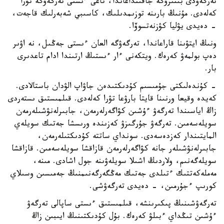
تەرگەۋدى بىتىرۋگە جاقىنداعاندا، تاعى ءىستى تەرگەۋگە تۋرا
كەلەدى. مۇنىڭ بارىنە توزىمدىلىك، كاسىبي شەبەرلىك قاجەت،
- دەيدى يۋليا كۋزنەتسوۆا.
ونىڭ ايتۋىنا قاراعاندا، تەرگەۋگە العان ءىستى جەڭىل، نە اۋىر
دەپ بولمەۋ كەرەك. ويتكەنى ءار ءىستىڭ ارتىندا ادام تاعدىرى
بار.
- كۇندەلىكتى جۇمىسىم كۇدىكتىدەن جاۋاپ الۋدان باستالادى.
كەيدە وقيعا ورنىنا قايتا بارۋعا تۋرا كەلەدى. قىلمىستىق ىستەردى
زاڭ اياسىندا تەرگەۋ ءۇشىن كۋاگەرلەرمەن، جابىرلەنۋشىلەرمەن
سويلەسەمىن. تەرگەۋ جۇرگىزۋ كەزىندە ورىسشا جەتىك سويلەي
المايتىندار كەزدەسەدى. سونداي ساتتە كۇدىكتىلەرمەن،
جابىرلەنۋشىلەر جانە كۋاگەرلەرمەن قازاقشا سويلەسەمىن. قازاقشا
سويلەگەنىم، ولاردىڭ اشىلا سويلەۋىنە جول اشادى. مىنە،
مەملەكەتتىك ءتىلدى جەتىك مەڭگەرگەنىمنىڭ جەمىسىن وسىلاي
كورىپ ءجۇرمىن، - دەيدى تەرگەۋشى.
تەرگەۋشىنىڭ پىكىرىنشە، قىلمىستىق ءىستى ساپالى تەرگەۋ
ءۇشىن تىڭداي ءبىلۋ كەرەك. بۇل كۇدىكتىنىڭ ايىبىن زاڭ