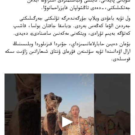
شۇباتى پايدالى. تابىسى وتباسىمىزدى اسىراۋعا ابدەن
جەتكىلىكتى،-دەدى تاڭشولپان فايزراحمانوۆا.
ول تۇيە باعۋدى ويلاپ جۇرگەندەرگە تۇلىكتى جەرگىلىكتى
جەردەن الۋعا كەڭەس بەردى. «باسقا جاقتان بولسا، قاشىپ
كەتۋگە بەيىم تۇرادى، ويتكەنى مەكەنىن ساعىنادى» دەيدى.
بۇعان دەيىن حابارلاعانىمىزداي، جۋىردا قىزىلوردا وبلىسىنىڭ
ارال اۋدانىندا تۇيە سۇتىنەن قۇرعاق ۇنتاق شىعاراتىن زاۋىت ىسكە
قوسىلدى.