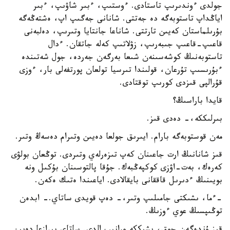
جولدى ءوندىرىپ تاستادى. ءوستىپ، ءبىر شاۋىپ، ءبىر
اياڭداپ تاستوبەگە دە جەتتى. شانانى جەگىپ اپ، ەشتەڭەگە
بۇرىلماستان كەيىن تارتتى. شاناعا جانتايا وتىرىپ، دەلبەنى
قاعىپ-قاعىپ جىبەرىپ، زۋلاتىپ كەلە جاتقان. ءدال
تاستوبەنىڭ كوشەسىنەن شىعا بەرگەن جەردە، جول شەتىندە
ءبۇرىسىپ تۇرعان، قولىندا تىرسيا تولعان پورتفەلى بار، ءوزى
قۇرالپى قىزدى كورىپ توقتادى.
قايدا باراسىڭ؟
بىرلىككە،- دەدى قىز.
مەن قوستوبەگە بارام. ايىرىق جولعا دەيىن وتىرام دەسەڭ وتىر.
قىز شانانىڭ ارت جاعىنان كەپ تىزەرلەي وتىردى. توڭعان بولۋى
كەرەك، بەت-اۋزى كوكپەڭبەك. جۇقا پالتوسىنان بۇكىل ونە
بويىنىڭ ءدىرىل قاققانى بايقالادى. اياعىندا ەتىك ەكەن.
-ءما، ىشىكتى جامىلىپ وتىر،- دەپ قويدى ساتاي.- ابدەن
توڭىپسىڭ عوي ءوزىڭ.