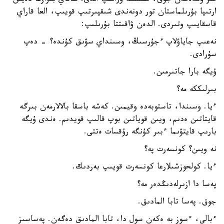
قىز ۇندەگەن جوق، ىشىككە ورانىپ الدى. ساتاي بىرازعا دەيىن
ارتىپا بۇرىلماستان تور دونەندى شىقپىرتىپ قويىپ، العا قاراي
قاسقايىپ وتىردى. الدەن ۋاقىتتا بۇرىلىپ:
نەعىپ جاياۋلاپ ءجۇرسىڭ، وسىنداي سۋىق كۇندە؟ - دەپ
سۇرادى.
ۇيگە بارا جاتىرمىن.
بىرلىككە مە؟
ءيا. وسىندا، تاستوبەدە وقيمىن. كەشە باسقا بالالارمەن بىرگە
قايتاتىن ەدىم، ويىن قوياتىن بوپ قالىپ قويدىم. ەندى ۇيگە
بارىپ قايتۋىما ءبىر كۇنگە رۇقسات ەتتى.
نە ويىن؟ كونسەرت پە؟
ءيا. كولحوزشىلارعا كونسەرت قويىپ بەردىك.
پەسا دا ازىرلەدىڭدەر مە؟
جوق. پەسا تابا المادىق.
ءبالى، ءسوز بە ەكەن سول دا، تابا المادىق دەگەن. پەساسىز