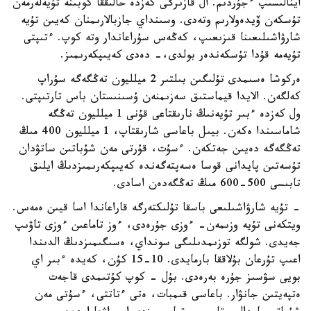
اينالىسىپ ءجۇردىم. ال قازىرگى كەزدە حالىققا كوبىنە تۇيەلەرمەن
تۇسكەن ۆيدەولارىم وتەدى. وسىنداي جازبالارىمنان كەيىن تۇيە
شارۋاشىلىعىنا قىزىعىپ، كەڭەس سۇراعاندار وتە كوپ. ءتىپتى
تۇيەمە قۇدا تۇسكەندەر بولدى،- دەدى كەيىپكەرىمىز.
ەركوشا ەسىمدى تۇلىگىن بىلتىر 2 ميلليون تەڭگەگە سۇراپ
كەلگەن. الايدا قيماستىق سەزىمنەن ۇسىنىستان باس تارتىپتى.
ول كەزدە ءبىر تۇيەنىڭ نارىقتاعى قۇنى 1 ميلليون تەڭگە
شاماسىندا ەكەن. بيىل باعاسى شارىقتاپ، 1 ميلليون 400 مىڭ
تەڭگەگە دەيىن جەتكەن. ءسۇت، قۇرتى مەن شۇباتىن ساتۋدان
تۇسەتىن پايدانى قوسا ەسەپتەگەندە كەيىپكەرىمىزدىڭ ايلىق
تابىسى 500-600 مىڭ تەڭگەدەن اسادى.
- تۇيە شارۋاشىلىعى باسقا تۇلىكتەرگە قاراعاندا اسا قيىن ەمەس.
ويتكەنى تۇيە وزىمەن- ءوزى جۇرەدى، ءوز تاماعىن ءوزى تاۋىپ
جەيدى. شولگە توزىمدىلىگى سونداي، ەسىگىمىزدىڭ الدىندا
اعىپ تۇرعان بۇلاققا بارمايدى. 10-15 كۇن، كەيدە ءبىر اي
بويى سۋسىز جۇرە بەرەدى. بۇل - كوپ كۇتىمدى قاجەت
ەتپەيتىن جانۋار. باعاسى قىمبات، ەتى ءتاتتى، ءسۇتى مەن