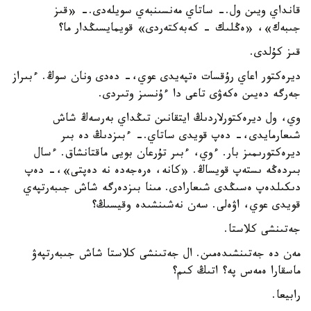
قانداي ويىن ول.- ساتاي مەنسىنبەي سويلەدى.- «قىز
جىبەك»، «ەڭلىك - كەبەكتەردى» قويمايسىڭدار ما؟
قىز كۇلدى.
ديرەكتور اعاي رۇقسات ەتپەيدى عوي،- دەدى ونان سوڭ. ءبىراز
جەرگە دەيىن ەكەۋى تاعى دا ءۇنسىز وتىردى.
وي، ول ديرەكتورلاردىڭ ايتقانىن تىڭداي بەرسەڭ شاش
شىعارمايدى،- دەپ قويدى ساتاي.- ءبىزدىڭ دە بىر
ديرەكتورىمىز بار. ءوي، ءبىر تۇرعان بويى ماقتانشاق. ءسال
بىردەڭە ىستەپ قويساڭ. «كانە، ەرەجەدە نە دەپتى»،- دەپ
دىكىلدەپ ەسىڭدى شىعارادى. مىنا بىزدەرگە شاش جىبەرتپەي
قويدى عوي، اۋەلى. سەن نەشىنشىدە وقيسىڭ؟
جەتىنشى كلاستا.
مەن دە جەتىنشىدەمىن. ال جەتىنشى كلاستا شاش جىبەرتپەۋ
ماسقارا ەمەس پە؟ اتىڭ كىم؟
رابيعا.