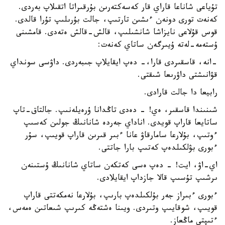
تۇياعى شاناعا قاراي قار كەسەكتەرىن بۇرقىراتا اتقىلاپ بەردى.
كەنەت تورى دونەن ءىشىن تارتىپ، جالت بۇرىلىپ تۇرا قالدى.
قوس قۇلاعى نايزاشا شانشىلىپ، قالش-قالش ەتەدى. قامشىنى
ۇستەمە-لەتە ۇيىرگەن ساتاي كەنەت:
-انە، قاسقىردى قارا،- دەپ ايقايلاپ جىبەردى. داۋسى سونداي
قۋانىشتى داۋرىعا شىقتى.
رابيعا دا جالت قارادى.
شىنىندا قاسقىر، ەي! - دەدى تاڭدانا ۇرەيلەنىپ. جالتاق-تاپ
ساتايعا قاراپ قويدى. اناداي جەردە شانانىڭ جولىن كەسىپ
ءوتىپ، بۇلارعا سامارقاۋ عانا ءبىر قىرىن قاراپ قويىپ، سۇر
ءبورى بۋلكىلدەپ كەتىپ بارا جاتتى.
اي-اۋ، ايت! - دەپ ەسى كەتكەن ساتاي شانانىڭ ۇستىنەن
ىرشىپ تۇسىپ قالا جازداپ ايقايلادى.
ءبورى ءبىراز جەر بۇلكىلدەپ بارىپ، بۇلارعا نەمكەتتى قاراپ
قويىپ، شوقايىپ وتىردى. ويىنا ەشتەڭە كىرىپ شىعاتىن ەمەس،
ءتىپتى ماڭعاز.