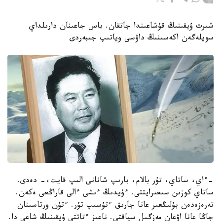
شىرت ۇيقىنىڭ قۇشاعىندا جاتقان. باس جاعىنان دارىلداي
سويلەگەن اكەسىنىڭ داۋسى وياتىپ جىبەردى
-ءاي، ساتاي، تۇر بالام، بارىپ شانانى الىپ قايت،- دەدى.
ساتاي كوزىن سىعىرايتتى. ءۇيدىڭ ءىشى ءالى قاراڭعى ەكەن.
تەرەزەدەن بۇلىڭعىر عانا جارىق ءتۇسىپ تۇر. ءتۇن ورتاسىنان
جاڭا عانا اۋعان مەزگىل سياقتى. ناعىز ءتاتتى ۇيقىنىڭ شاعى دا.