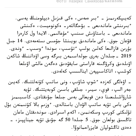
Фото: Назерке Саниязова/Kazinform
كەيىپكەرىمىز - ءبىر ەمەس، ەكى قىزىل ديپلومنىڭ يەسى.
ءبىرىنشى ماماندىعى - بۋحگالتەر- ەكونوميست، ەكىنشى
ماماندىعى - باستاۋىش سىنىپ ءمۇعالىمى. الايدا ول كارەرا
قۋعان جوق. ەكى ماماندىق بويىنشا جۇمىس ىستەمەدى. 14 جىل
بۇرىن قازالىعا كەلىن بولىپ ءتۇسىپ، سوندا ءوسىپ- ءوندى.
2019 -جىلدان بەرى جولداسىمەن بىرگە وسى اۋداننىڭ شاكەن
اۋىلدىق وكرۋگىنە قاراستى سايقۇدىق دەگەن مالشى اۋىلعا
كوشىپ، اتاكاسىپپەن اينالىسىپ كەلەدى.
- اۋەلگى كەزدە ءشوپ شاۋىپ، ونى ساتىپ كۇنەلتتىك. كەيىن
جەر الىپ، قوي، سيىر، جىلقى باسىن كوبەيتتىك. تۇيە
شارۋاشىلىعىنا دەن قويعالى بەس جىلعا جۋىقتادى. كاسىبىمىز
ەكى باس تۇيە ساتىپ الۋدان باستالدى. ءوزىم بالا كۇنىمنەن بۇل
تۇلىكتى كورىپ وسكەنمىن، اكەم اسىرادى. سوندىقتان ماعان
تاڭسىق بولعان جوق. 5 جىلدا 50 گە جۋىق تۇيە جيناپپىز، -
دەدى تاڭشولپان فايزراحمانوۆا.