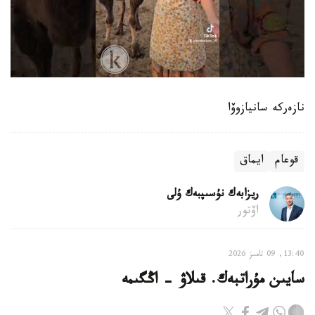
نازەركە سانيازوۆا
قوعام
ايماق
ريزابەك نۇسىپبەك ۇلى
اۆتور
13:40, 09 تامىز 2026
سايىن مۇراتبەك. قىلاۋ - اڭگىمە