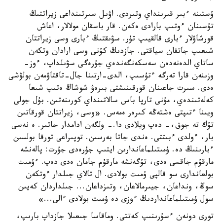
ۇستىنە ءبىر قىرىنداي وتىردى. اۋىل سىرتىنداعى زيراتتىڭ
تۇسىنان ءوتىپ بارادى ەكەن. قار باسقان مولالار، اعاش
قورشاۋلار ءبارى قالقيىپ تۇر. سۋىقتىڭ ءبارى وسى زيراتتان
شىعىپ جاتقان سياقتى. جازدىڭ كۇنى وسى ارادان وتكەن
ساتاي الدەنەدەن سەسكەنگەندەي جۇرەگى سۋىلداپ، ءوز-
وزىنەن قارا تەرگە ءتۇسىپ، الدى-ارتىنا جال-تاقتاۋمەن بولۋشى
ەدى. سىرت جاعىنان قورقىنىشتى بىرەۋ شوشاڭ ەتىپ شىعا
كەلەتىندەي، مۇنى تارپا باس سالاتىنداي كورىنەتىن. بۇل جولى
ويىنا ءتىپتى ەشتەڭە كىرەر ەمەس. «وسى، زيراتتان قورقاتىن
تۇك تە جوق،- دەپ ويلادى دا.- ولگەن ادامدار جاتىر. ە نەسى
بار، ءولدى ءبىتتى. ەندى جاتا بەرسىن. توپىراعى تورقا بولسىن
ءبارىنىڭ دە. ۇمىتىلماعاندارىن ايتىپ جۇرەدى جۇرت: پالەنشە
مارقۇم جاقسى ەدى، تۇگەنشە مارقۇم جامان ەدى دەپ. ءۇمىت
بولعاندارى سو قالپى ۇمىت بولادى. ال تالاي جىلدار ءوتكەن
سوڭ، ونداعان، جيىرمالاعان، وتىزداعان... جىلداردان كەيىن
سول ۇمىتىلماعانداردىڭ ءوزى دە ۇمىت بولادى ءالى...»
تورى دونەن ءسۇرىنىپ كەتتى. وماقاسا جىعىلا جازداپ بارىپ،