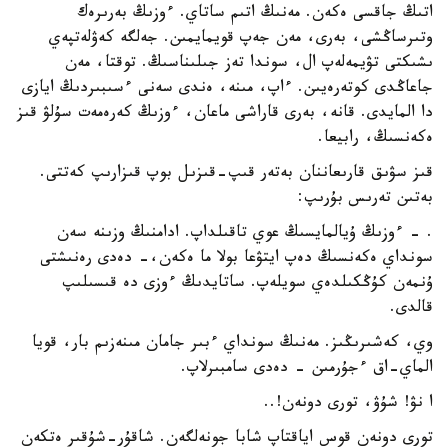
اتىڭ جاقسى ەكەن. مەنىڭ اتىم ساتاي. ءوزىڭ بەرىرەك
وتىرساڭشى، بەرى، مەن جەپ قويمايمىن. جەلگە كەۋلەتپەي
ىشىكتى تۋيمەلەپ ال، سوندا تەز جىلىناسىڭ. توقتا، مەن
جاعاڭدى كوتەرەيىن. ءاپ، مىنە، ەندى سەنى ءسىبىردىڭ ايازى
دا المايدى. قانە، بەرى قاراشى ماعان، ءوزىڭ كەرەمەت سۇلۋ قىز
ەكەنسىڭ، رابيعا.
قىز سۋىق قارىعاننان بەتەر قىپ-قىزىل بوپ قىزارىپ كەتتى.
بەتىن تەرىس بۇرىپ:
. - ءوزىڭ ۇيالمايسىڭ عوي تاقىلداپ. ادامنىڭ وزىنە سەن
سونداي ەكەنسىڭ دەپ ايتۋعا بولا ما ەكەن،- دەدى رەنىشتى
ۇنمەن كۇڭكىلدەي سويلەپ. ساتايدىڭ ءوزى دە قىسىلىپ
قالدى.
وي، كەشىرىڭىز. مەنىڭ سونداي ءبىر جامان مىنەزىم بار، قويا
الماي-اق ءجۇرمىن - دەدى سامبىرلاپ.
ا نۋ! شۇۋ، تورى دونەن!..
تورى دونەن قوس اياقتاپ شابا جونەلگەن. شاقۇر-شۇقىر ەتكەن