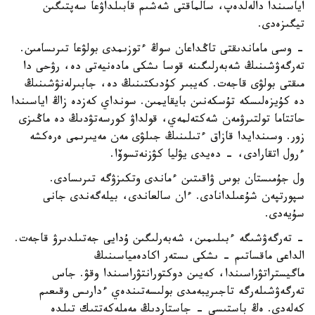
اياسىندا دالەلدەپ، سالماقتى شەشىم قابىلداۋعا سەپتىگىن
تيگىزەدى.
- وسى ماماندىقتى تاڭداعان سوڭ ءتوزىمدى بولۋعا تىرىسامىن.
تەرگەۋشىنىڭ شەبەرلىگىنە قوسا ىشكى مادەنيەتى دە، رۋحى دا
مىقتى بولۋى قاجەت. كەيبىر كۇدىكتىنىڭ دە، جابىرلەنۋشىنىڭ
دە كۇيزەلىسكە تۇسكەنىن بايقايمىن. سونداي كەزدە زاڭ اياسىندا
حاتتاما تولتىرۋمەن شەكتەلمەي، قولداۋ كورسەتۋدىڭ دە ماڭىزى
زور. وسىندايدا قازاق ءتىلىنىڭ جىلۋى مەن مەيىرىمى ەرەكشە
ءرول اتقارادى، - دەيدى يۋليا كۋزنەتسوۆا.
ول جۇمىستان بوس ۋاقىتىن ءماندى وتكىزۋگە تىرىسادى.
سپورتپەن شۇعىلدانادى. ءان سالعاندى، بيلەگەندى جانى
سۇيەدى.
- تەرگەۋشىگە ءبىلىمىن، شەبەرلىگىن ۇدايى جەتىلدىرۋ قاجەت.
الداعى ماقساتىم - ىشكى ىستەر اكادەمياسىنىڭ
ماگيستراتۋراسىندا، كەيىن دوكتورانتۋراسىندا وقۋ. جاس
تەرگەۋشىلەرگە تاجىريبەمدى بولىسەتىندەي ءدارىس وقىعىم
كەلەدى. ەڭ باستىسى - جاستاردىڭ مەملەكەتتىك تىلدە