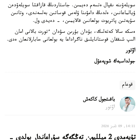
سويلەۋىنە ىقپال ەتسەم دەيمىن. جاستاردىڭ قازاقشا سويلەۋدەن
ۇيالماعانىن، ەلدىڭ دامۋىنا ۇلەس قوساتىن بەلسەندى، وتانىن
سۇيەتىن پاتريوت بولعانىن قالايمىن، - دەيدى ول.
ەسكە سالا كەتەلىك، بۇدان بۇرىن سۋدان ءتورت بالانى امان
الىپ شىققان قوستانايلىق ناگراداعا يە بولعانى حابارلانعان ەدى.
اۆتور
جولداسبەك شوپەعۇل
قوعام
باقىتجول كاكەش
اۆتور
14:11, 09 تامىز 2026
تۇيەمدى 2 ميلليون تەڭگەگە سۇراعاندار بولدى -