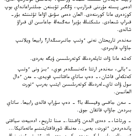
رابيعا قايتادان ىشىككە قىمتانا ورانىپ، جاعاسىن كوتەرىپ الدى.
ادەمى پىستە مۇرىنى قىزارىپ، ۇڭگىر تۇبىنەن جىلتىراعانداي بوپ
كوزدەرى عانا كورىنەدى. العان دەمى سۋىق اۋاعا تۇتىنشە بۇر-
قىراپ شىعادى. ىشىكتىڭ بۇيرا سەڭسەڭ جاعاسىن اق قىراۋ
شالدى.
سەندەر تاريحتان نەنى ءوتىپ جاتىرسىڭدار؟ رابيعا ويلانىپ
جاۋاپ قايىردى.
كەشە عانا ۋات تايلەردىڭ كوتەرىلىسىن ۇيگە بەردى.
-ءبالى، سەندەر ارتتا ەكەنسىڭدەر عوي، ءبىز ونى ءوتىپ
كەتكەلى قاشان،- دەپ ساتاي ماقتانىپ قويدى.- مەن ءدال
سول ۋات تاي-لەردىڭ كوتەرىلىسىن ايتىپ بەرىپ ءتورت
العانمىن.
- سەن جاقسى وقيسىڭ با؟ - دەپ سۇراپ قالدى رابيعا. ساتاي
بىردەن جاۋاپ قاتقان جوق.
- ورتاشا،- دەدى الدەن ۋاقىتتا.- مىنا تاريح، ادەبيەت سياقتى
پاندەردەن ءتورت، بەس... مەنىڭ شورقاقتايتىنىم ماتەماتيكا...