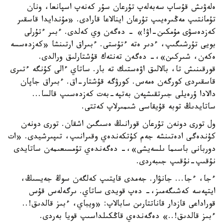
ەلەۋىش قۇساپ سەبەلەپ تۇرعان سۇر كەنەپ اسپانعا، ونان
تۇمانتىپ مەڭىرەيىپ تۇرعان اينالاعا قارادى. «مۇندايدا قاسقىر
كەزدەسۋى مۇمكىن-اۋ!» - دەگەن وي كەلدى. ءبىر ءتۇرلى
بويى تۇرشىگىپ، ءدىر ەتە ءتۇستى. ءبىراق ارتىنشا «كەزدەسسە
ەكەن، شىركىن»،- دەگەن تەنتەك قۇشتارلىق ورالدى.
قورقىنىش تا، بالالىق اۋەستىك تە بار. ساتاي ءالى كۇنگە ءتىرى
قاسقىردى كورگەن ەمەس. كورۋگە قۇشتار-اق. ءبىراق جاپان
دالادا ۇرەيلى جىرتقىشپەن بەتپە-بەت كەزدەسىپ قالسا...
ساتايدىڭ توبە قۇيقاسى شىمىرلاپ كەتتى.
ول تورى دونەن تۇرعان قورانىڭ ەسىگىن اشقان. تورى دونەن
كۇندەگى ادەتىنشە جەم كۇتكەندەي وقىرانىپ، تىپىرشيدى. «ات
دوربانى باسىما ىلسەيشى»،- دەگەندەي تۇمسىعىمەن ساتايدى
نۇقىپ-نۇقىپ جىبەردى.
ءجا، ءجا... جانۋار. جەمدى قايتىپ كەلگەن سوڭ جەيسىڭ،
ايتپەسە كەشىگەمىز،- دەپ قويدى ساتاي. ىرگەلەس قۇس
قوراداعى قازدار قاناتتارىن سابالاپ: «ويباي، ءبىز قالدىق!..
ءبىز قالدىق!..» دەگەندەي قاڭكىلداسىپ قويا بەردى.