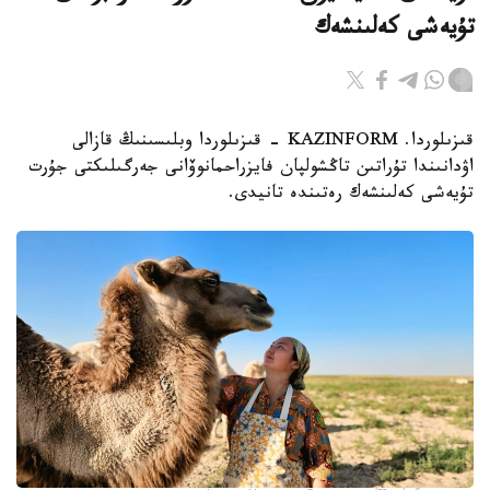
تۇيەشى كەلىنشەك
قىزىلوردا. KAZINFORM - قىزىلوردا وبلىسىنىڭ قازالى
اۋدانىندا تۇراتىن تاڭشولپان فايزراحمانوۆانى جەرگىلىكتى جۇرت
تۇيەشى كەلىنشەك رەتىندە تانيدى.