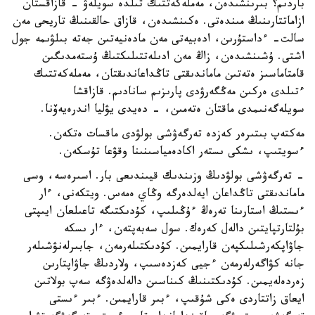
باردىم؟ بىرىنشىدەن، مەملەكەتتىك تىلدە سويلەۋ - قازاقستان
ازاماتتارىنىڭ مىندەتى. ەكىنشىدەن، قازاق حالقىنىڭ تاريحى مەن
سالت- ءداستۇرىن، ادەبيەتى مەن مادەنيەتىن جەتە بىلۋىمە جول
اشتى. ۇشىنشىدەن، زاڭ مەن ادىلەتتىلىكتىڭ ۇستەمدىگىن
قامتاماسىز ەتەتىن ماماندىقتى تاڭداعاندىقتان، مەملەكەتتىك
ءتىلدى ەركىن مەڭگەرۋدى پارىزىم سانادىم. قازاقشا
سويلەگەنىمدى ماقتان ەتەمىن، - دەيدى يۋليا اندرەيەۆنا.
مەكتەپ بىتىرەر كەزدە تەرگەۋشى بولۋدى ماقسات ەتكەن.
ءسويتىپ، ىشكى ىستەر اكادەمياسىنىنا وقۋعا تۇسكەن.
- تەرگەۋشى بولۋدىڭ وزىندىك قيىندىعى بار. اسىرەسە، وسى
ماماندىقتى تاڭداعان ايەلدەرگە وڭاي ەمەس. ويتكەنى، ءار
ءىستىڭ استارىنا تەرەڭ ءۇڭىلىپ، كۇدىكتىگە تاعىلعان ايىپتى
بۇلتارتپايتىن دالەل كەرەك. سول سەبەپتەن، ءار ىسكە
جاۋاپكەرشىلىكپەن قارايمىن. كۇدىكتىلەرمەن، جابىرلەنۋشىلەر
جانە كۋاگەرلەرمەن ءجيى كەزدەسىپ، ولاردىڭ جاۋاپتارىن
زەردەلەيمىن. كۇدىكتىنىڭ كىناسىن دالەلدەۋگە سەپ بولاتىن
ايعاق زاتتاردى ەكى شۇقىپ، ءبىر قارايمىن. ءبىر ءىستى