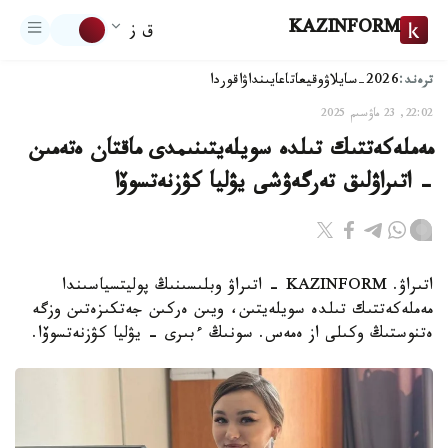
KAZINFORM
ق ز
ترەند:
2026-سايلاۋ
وقيعا
تاعايىنداۋ
اقوردا
22:02, 23 ماۋسىم 2025
مەملەكەتتىك تىلدە سويلەيتىنىمدى ماقتان ەتەمىن
- اتىراۋلىق تەرگەۋشى يۋليا كۋزنەتسوۆا
اتىراۋ. KAZINFORM - اتىراۋ وبلىسىنىڭ پوليتسياسىندا
مەملەكەتتىك تىلدە سويلەيتىن، ويىن ەركىن جەتكىزەتىن وزگە
ەتنوستىڭ وكىلى از ەمەس. سونىڭ ءبىرى - يۋليا كۋزنەتسوۆا.