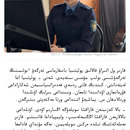
Фото: Кейіпкердің жеке мұрағатынан
قازىر ول اتىراۋ قالالىق پوليتسيا باسقارماسى تەرگەۋ ءبولىمىنىڭ
تەرگەۋشىسى بولىپ جۇمىس ىستەيدى. شەنى - پوليتسيا اعا
لەيتەنانتى. كىندىك قانى رەسەي فەدەراتسياسىمەن شەكاراداعى
قۇرمانعازى اۋدانىندا تامعان. وسىنداعى بىرلىك اۋىلىندا
ورنالاسقان س. يماشيەۆ اتىنداعى ورتا مەكتەپتى بىتىرگەن.
- بالا كەزىمنەن قازاقشا سويلەۋگە اڭسارىم اۋدى. اۋىلداعى
بالالارمەن قازاقشا اڭگىمەلەسىپ، وليمپياداعا قاتىستىم. قازىر
مەملەكەتتىك تىلدە ەركىن سويلەيمىن. نەگە مۇنداي قادامعا