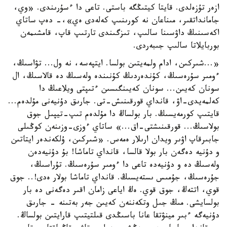
ازەر تۇزەلدى. قايتا كيتىڭگە باستى. تاعى دا ءسۇرىندى. «وي،
جامانداتقىر، مىناعان نە كورىنىپ كەلەدى ەي»،- دەپ ساتاي
اكەسىنىڭ داۋسىنا سالىپ، تىزگىندى تارتىپ قاپ، قامشىمەن
بوربايلاتا سالىپ جىبەردى.
«...شىركىن، ادام ولمەيتىن بولسا. ايتپەسە، نە ول... تۋاسىڭ،
ءومىر سۇرەسىڭ، كۇندەردىڭ كۇنىندە ولەسىڭ دە قالاسىڭ، ال
سونان كەيىن... سونان كەيىنگىسىن ءتىپتى ويلاعىڭ دا
كەلمەيدى-اۋ، قانداي قورقىنىش-تى. جارىق دۇنيەنى مۇلدەم...
قايتىپ كورمەيسىڭ. بار بولساڭ دا مۇلدەم تىپ-تيپىل جوق
بولاسىڭ... قورقىنىشتى-اق...» ساتاي ءوزى-وزىنەن كوڭىلى
جابىرقاپ اۋىر ويدان ارىلار ەمەس. «شىركىن، ۇلكەندەر ايتاتىن
و دۇنيە دەگەن بار بولا قالسا، قانداي تاماشا! بۇ دۇنيەدەن
ولەسىڭ دە و دۇنيەدە تاعى دا ءومىر سۇرەسىڭ. تۇراسىڭ،
جۇرەسىڭ، جۇمىس ىستەيسىڭ. قانداي تاماشا بولار ەدى!.. جوق
قوي، اتتەڭ، جوق قوي. ەڭ اياعى زامان اقىر دەگەنى دە بار
بولسايشى. مىڭ جىل وتكەننەن كەيىن جەر بەتىنە - جارىق
دۇنيەگە ءبىر مينۋتقا عانا باسىڭدى قىلتيتىپ قارايتىن بولساڭ.