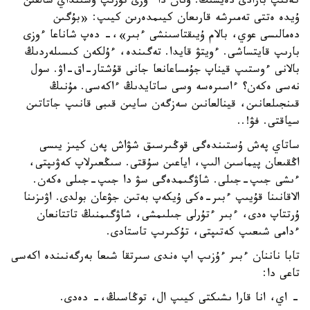
كەتىپ بارادى دەيسىڭ. ونان دا ءوزى تۇرىپ وسىنداي سالقىن
ۇيدە ەتتى تەمىرشە قارىعان كيىمدەرىن كيىپ: «بۇگىن
دەمالىسى عوي، بالام ۇيىقتاسىنشى ءبىر»،- دەپ شاناعا ءوزى
بارىپ قايتساشى. ءويتۋ قايدا. تەگىندە، ءۇلكەن كىسىلەردىڭ
بالانى ءوستىپ قيناپ جۇمساعانعا جانى قۇشتار-اق-اۋ. سول
نەسى ەكەن؟ ءاسىرەسە وسى ساتايدىڭ ءاكەسى. مۇنىڭ
قىنجىلعانىن، قينالعانىن سەزگەن سايىن قىبى قانىپ جاتاتىن
سياقتى. فۋ!..
ساتاي پەش ۇستىندەگى قوڭىرسىق شۋاش پەن كيىز يىسى
اڭقىعان پيماسىن الىپ، اياعىن سۇقتى. سىڭعىرلاپ كەۋىپتى،
ءىشى جىپ-جىلى. شاۋگىمدەگى سۋ دا جىپ-جىلى ەكەن.
الاقانىنا قۇيىپ ءبىر-ەكى ۇيكەپ بەتىن جۋعان بولدى. اۋىزىنا
ۇرتتاپ ەدى، ءبىر ءتۇرلى جىلىمشى، شاۋگىمنىڭ تاتتانعان
ءدامى شىعىپ كەتىپتى، تۇكىرىپ تاستادى.
تابا ناننان ءبىر ءۇزىپ اپ ەندى سىرتقا شىعا بەرگەنىندە اكەسى
تاعى دا:
- اي، انا قارا ىشىكتى كيىپ ال، توڭاسىڭ،- دەدى.