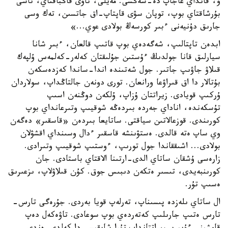
و، قانداي عاجاپ دە-سەڭشى. مەيلى، تاۋى قاڭباقتاي، تاسى
بۇرشاقتاي بوپ، توپان سۋى قاپتاپ-اق جاتسىن، تەك وسى
جارىق دۇنيەنى ءبىر كورسەڭ بولادى عوي...»
ابدەن تاپتالىپ، شەگەدەي بوپ قاتىپ قالعان، ءبىر شانا
سيارلىق قانا جولدىڭ ءۇستىن جۇلىقتان كەلەر-كەلمەس ۇلپەك
قىلاۋ جاۋىپ جاتىر. جول شەتىندە اندا-ساندا كەزدەسكەن
بۇتالار دا اق قىراۋعا ورانعان. تورى دونەن جالتاڭداپ، سولاردان
ۇركىپ قويادى. زيراتتان ۇزاپ، ۇلكەن دوڭنەن اسىپ
تۇسكەندە، اناداي جەردە بىردەڭە شوقيىپ وتىرعانداي بوپ
كورىندى. قوزعالاتىن سياقتى. ساتايعا بىردەن «قاسقىر» دەگەن
وي ساپ ەتە قالدى. ەستۋىنشە قاسقىر ءدال وسىنداي اقشۋلان
بولادى... اشىققاندا جول تورىپ، ءوستىپ شوقيىپ وتىرادى.
زارەسى ۇشقان ساتاي الدى-ارتىنا الاقتاي باستادى. جان
كورىنبەيدى، تىسىر ەتكەن دىبىس جوق. كۇن قىلاۋلاپ، ىزعىرىق
ەسىپ تۇر.
ال ساتاي ىلەزدە پىسىناپ، تەرلەپ قويا بەردى. جۇرەگى تارس-
تارس ەتىپ جارىلىپ كەتەردەي بوپ سوعادى. تاۋەكەل دەپ