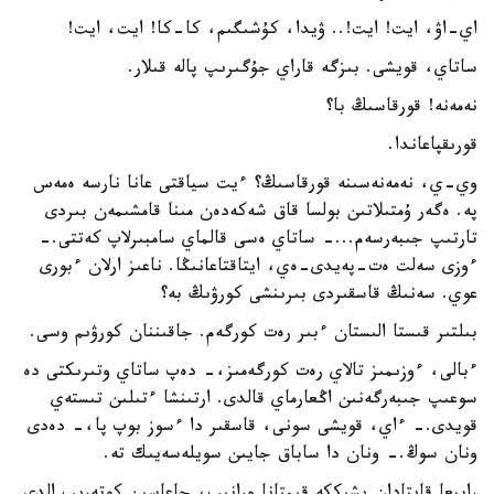
اي-اۋ، ايت! ايت!.. ۋيدا، كۇشىگىم، كا-كا! ايت، ايت!
ساتاي، قويشى. بىزگە قاراي جۇگىرىپ پالە قىلار.
نەمەنە! قورقاسىڭ با؟
قورىقپاعاندا.
وي-ي، نەمەنەسىنە قورقاسىڭ؟ ءيت سياقتى عانا نارسە ەمەس
پە. ەگەر ۇمتىلاتىن بولسا قاق شەكەدەن مىنا قامشىمەن بىردى
تارتىپ جىبەرسەم...- ساتاي ەسى قالماي سامبىرلاپ كەتتى.-
ءوزى سەلت ەت-پەيدى-ەي، ايتاقتاعانىڭا. ناعىز ارلان ءبورى
عوي. سەنىڭ قاسقىردى بىرىنشى كورۋىڭ بە؟
بىلتىر قىستا الىستان ءبىر رەت كورگەم. جاقىننان كورۋىم وسى.
ءبالى، ءوزىمىز تالاي رەت كورگەمىز،- دەپ ساتاي وتىرىكتى دە
سوعىپ جىبەرگەنىن اڭعارماي قالدى. ارتىنشا ءتىلىن تىستەي
قويدى.- ءاي، قويشى سونى، قاسقىر دا ءسوز بوپ پا،- دەدى
ونان سوڭ.- ونان دا ساباق جايىن سويلەسەيىك تە.