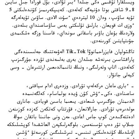
ويسىلقارا تۇقىمى ەكى جىلدا ءبىر تۋادى، بۇل قورادا جىل سايىن
8-9 شاقتى بوتا دۇنيەگە كەلەدى. كەيىپكەرىمىز كۇندەلىكتى 5
تۇيە ساۋىپ، ودان 10 ليتردەي ءسۇت الادى. ساۋىن تۇيەلەرگە
ءوزى ات قويعان. بارلىق تۇلىكتى بەس ساۋساعىنداي بىلەدى.
ولاردىڭ بۇعان باۋىر باسقانى سونداي، قاسىنا وزگە ەشكىمدى
جۋىتپايتىن كورىنەدى.
تاڭشولپان فايزراحمانوۆا Tik-Tok الەۋمەتتىك جەلىسىندەگى
پاراقشاسىن بىرنەشە جىلدان بەرى بەلسەندى تۇردە جۇرگىزىپ
كەلەدى. اتاپ وتەرلىگى، ونىڭ تانىمالدىعىن ارتتىرعان - وسى
كيەلى جانۋار.
- ءبارى ماعان ەركەلەپ تۇرادى. وزدەرى ادام سياقتى،
ساعىنادى. ەكى-ءۇش كۇن ۇيدە بولماسام، كەلگەنىمدە
الدىمنان جۇگىرىپ شىعادى. يىعىما باسىن قويادى. جانارى
مولدىرەپ تۇرادى. جارالانعان، قۇرتتاپ كەتكەن كەزدە كوزىنەن
ادەتتەگىدەن كوپ جاس اعادى. مەن ونى جانىنا باتقان سوڭ
جىلاپ تۇر دەپ تۇسىنەمىن. بلوگەرلىكپەن العاشقىدا كوپشىلىككە
اۋىلدىڭ كۇندەلىكتى تىنىس- تىرشىلىگىن كورسەتۋ ءۇشىن