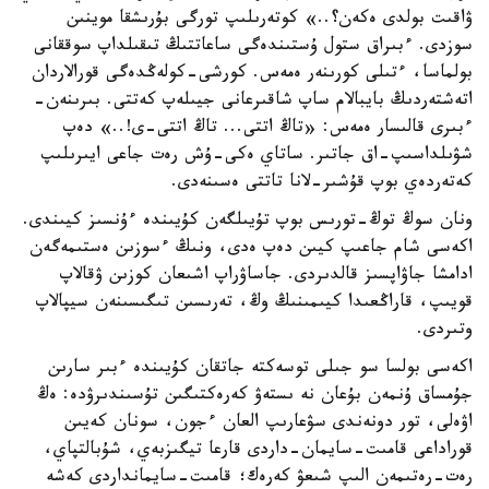
ۋاقىت بولدى ەكەن؟..» كوتەرىلىپ تورگى بۇرىشقا موينىن
سوزدى. ءبىراق ستول ۇستىندەگى ساعاتتىڭ تىقىلداپ سوققانى
بولماسا، ءتىلى كورىنەر ەمەس. كورشى-كولەڭدەگى قورالاردان
اتەشتەردىڭ بايبالام ساپ شاقىرعانى جيىلەپ كەتتى. بىرىنەن-
ءبىرى قالىسار ەمەس: «تاڭ اتتى... تاڭ اتتى-ى!..» دەپ
شۋىلداسىپ-اق جاتىر. ساتاي ەكى-ۇش رەت جاعى ايىرىلىپ
كەتەردەي بوپ قۇشىر-لانا تاتتى ەسىنەدى.
ونان سوڭ توڭ-تورىس بوپ تۇيىلگەن كۇيىندە ءۇنسىز كيىندى.
اكەسى شام جاعىپ كيىن دەپ ەدى، ونىڭ ءسوزىن ەستىمەگەن
ادامشا جاۋاپسىز قالدىردى. جاساۋراپ اشىعان كوزىن ۋقالاپ
قويىپ، قاراڭعىدا كيىمىنىڭ وڭ، تەرىسىن تىگىسىنەن سيپالاپ
وتىردى.
اكەسى بولسا سو جىلى توسەكتە جاتقان كۇيىندە ءبىر سارىن
جۇمساق ۇنمەن بۇعان نە ىستەۋ كەرەكتىگىن تۇسىندىرۋدە: ەڭ
اۋەلى، تور دونەندى سۋعارىپ العان ءجون، سونان كەيىن
قوراداعى قامىت-سايمان-داردى قارعا تيگىزبەي، شۇبالتپاي،
رەت-رەتىمەن الىپ شىعۋ كەرەك؛ قامىت-سايمانداردى كەشە