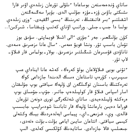
ساتاي ۇندەمەستەن بوساعادا ءىلۋلى تۇرعان زىلدەي اۋىر قارا
ىشىكتى باۋىن ۇزە-مۇزە جۇلىپ الدى. بۇيرا سەڭسەڭنەن
اشقىلتىم ءبىر قاتىقتىڭ، تەرىنىڭ ءيىسى اڭقيدى. ءوزى زىلدەي
بولسا دا جىپ-جىلى. ورانىپ اۋناي كەتىپ ۇيىقتاسا، شىركىن!..
كۇن بۇلىڭعىر. جەر ءجۇزى ءالى اشىلا قويماپتى. سۋىق بوز
تۇمان باسىپ تۇر. ونشا قويۋ ەمەس. ءسال عانا ىزعىرىق ەسەدى.
تاناۋدى قۋسىرعان شىڭىلتىر ىزعىرىق. بولار-بولماس قار قىلاۋ-
لاپ تۇر.
ءتۇنى بويى قىلاۋلاعان بولۋ كەرەك، كەشە عانا ايناداي عىپ
سىپىرىپ، كۇرەپ تاستاعان ەسىك الدىندا جازداعى كوك
تەرەكتىڭ باسىنان توگىلگەن اق ۇلپەك سياقتى بوپ جۇلىقتان
اسار اسپاس قىلاۋ قار كولپىلدەپ جاتىر. جۇپ-جۇمساق بوپ
ەرەكشە ۇلپىلدەيدى. ساتاي شەتكەرگى تورى دونەن تۇرعان
قوراعا دەيىن بارعانشا ۇلپەك قار تابانىنا شودىرايىپ جابىسىپ
قالدى. وي، قىزىعى-اي، پيماسى ايەلدەردىڭ بيىك وكشەلى
كيىمى سياقتى. اتتاعان سايىن اياعى بۇلت-بۇلت ەتەدى،
جىعىلىپ قالا جازدادى. ساتايدىڭ كۇلكىسى كەلدى. الىپ