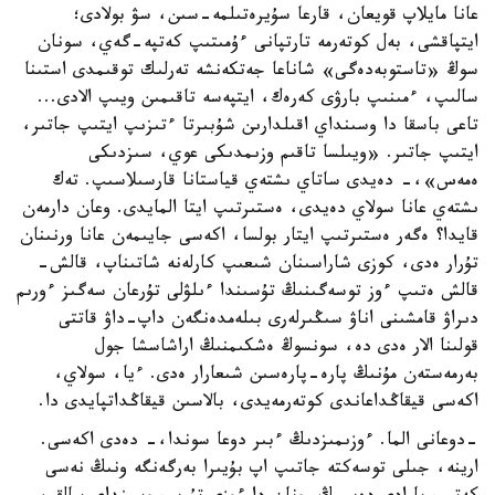
عانا مايلاپ قويعان، قارعا سۇيرەتىلمە-سىن، سۋ بولادى؛
ايتپاقشى، بەل كوتەرمە تارتپانى ءۇمىتىپ كەتپە-گەي، سونان
سوڭ «تاستوبەدەگى» شاناعا جەتكەنشە تەرلىك توقىمدى استىنا
سالىپ، ءمىنىپ بارۋى كەرەك، ايتپەسە تاقىمىن ويىپ الادى...
تاعى باسقا دا وسىنداي اقىلدارىن شۇبىرتا ءتىزىپ ايتىپ جاتىر،
ايتىپ جاتىر. «ويىلسا تاقىم وزىمدىكى عوي، سىزدىكى
ەمەس»،- دەيدى ساتاي ىشتەي قياستانا قارسىلاسىپ. تەك
ىشتەي عانا سولاي دەيدى، ەستىرتىپ ايتا المايدى. وعان دارمەن
قايدا؟ ەگەر ەستىرتىپ ايتار بولسا، اكەسى جايىمەن عانا ورنىنان
تۇرار ەدى، كوزى شاراسىنان شىعىپ كارلەنە شاتىناپ، قالش-
قالش ەتىپ ءوز توسەگىنىڭ تۇسىندا ءىلۋلى تۇرعان سەگىز ءورىم
دىراۋ قامشىنى اناۋ سىڭىرلەرى بىلەمدەنگەن داپ-داۋ قاتتى
قولىنا الار ەدى دە، سونسوڭ ەشكىمنىڭ اراشاسشا جول
بەرمەستەن مۇنىڭ پارە-پارەسىن شىعارار ەدى. ءيا، سولاي،
اكەسى قيقاڭداعاندى كوتەرمەيدى، بالاسىن قيقاڭداتپايدى دا.
-دوعانى الما. ءوزىمىزدىڭ ءبىر دوعا سوندا،- دەدى اكەسى.
ارينە، جىلى توسەكتە جاتىپ اپ بۇيىرا بەرگەنگە ونىڭ نەسى