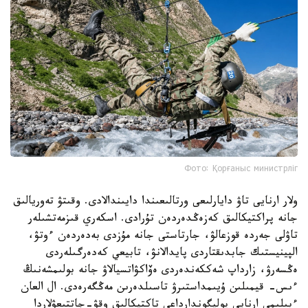
Фото: Қорғаныс министрліг
ولار ارنايى تاۋ دايارلىعى ورتالىعىندا دايىندالادى. وقىتۋ تەوريالىق
جانە پراكتيكالىق كەزەڭدەردەن تۇرادى. اسكەري قىزمەتشىلەر
تاۋلى جەردە قوزعالۋ، جارتاستى جانە مۇزدى بەدەردەن ءوتۋ،
الپينيستىك جابدىقتاردى پايدالانۋ، تابيعي كەدەرگىلەردى
ەڭسەرۋ، زارداپ شەككەندەردى ەۆاكۋاتسيالاۋ جانە بولىمشەنىڭ
ءىس- قيمىلىن ۇيىمداستىرۋ تاسىلدەرىن مەڭگەرەدى. ال العان
ءبىلىمى ارنايى پوليگوندارداعى تاكتيكالىق وقۋ-جاتتىعۋلاردا