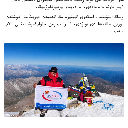
مەن كوماندالىق قولداۋدىڭ قانشالىقتى ماڭىزدى ەكەنىن تاعى
ءبىر مارتە دالەلدەدى، - دەيدى پودپولكوۆنيك.
ونىڭ ايتۋىنشا، اسكەري الپينيزم ەڭ الدىمەن فيزيكالىق كۇشتەن
بۇرىن سالقىنقاندى بولۋدى، ءتارتىپ پەن جاۋاپكەرشىلىكتى تالاپ
ەتەدى.
Фото: Аманжол Рахметовтің жеке мұрағатынан