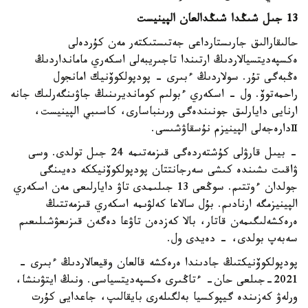
13 جىل شىڭدا شىڭدالعان الپينيست
حالىقارالىق جارىستارداعى جەتىستىكتەر مەن كۇردەلى
ەكسپەديتسيالاردىڭ ارتىندا تاجىريبەلى اسكەري مامانداردىڭ
ەڭبەگى تۇر. سولاردىڭ ءبىرى - پودپولكوۆنيك امانجول
راحمەتوۆ. ول - اسكەري ءبولىم كومانديرىنىڭ جاۋىنگەرلىك جانە
ارنايى دايارلىق جونىندەگى ورىنباسارى، كاسىبي الپينيست،
Ⅱدارەجەلى الپينيزم نۇسقاۋشىسى.
- بيىل قارۋلى كۇشتەردەگى قىزمەتىمە 24 جىل تولدى. وسى
ۋاقىت ىشىندە كىشى سەرجانتتان پودپولكوۆنيككە دەيىنگى
جولدان ءوتتىم. سوڭعى 13 جىلىمدى تاۋ دايارلىعى مەن اسكەري
الپينيزمگە ارنادىم. بۇل سالاعا كەلۋىمە اسكەري قىزمەتتىڭ
ەرەكشەلىگىمەن قاتار، بالا كەزدەن تاۋعا دەگەن قىزىعۋشىلىعىم
سەبەپ بولدى، - دەيدى ول.
پودپولكوۆنيكتىڭ جادىندا ەرەكشە قالعان وقيعالاردىڭ ءبىرى -
2021-جىلعى حان- ءتاڭىرى ەكسپەديتسياسى. ونىڭ ايتۋىنشا،
ورلەۋ كەزىندە گيپوكسيا بەلگىلەرى بايقالىپ، جاعدايى كۇرت