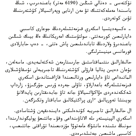
نۇكتەسى - دەنالي شىڭىن (6190 مەتر) باعىندىرىپ، شىڭ
باسىندا مەملەكەتتىك تۋ مەن ارنايى وپەراتسيالار كۇشتەرىنىڭ
تۋىن كوتەردى.
- ەكسپەديتسيا اسكەري قىزمەتشىلەردىڭ جوعارى كاسىبي
دايارلىعىن كورسەتتى. سولتۇستىك امەريكانىڭ ەڭ بيىك شىڭىن
باعىندىرۋ ولاردىڭ تاباندىلىعىن پاش ەتتى، - دەپ حابارلادى
قورعانىس مينيسترلىگى.
حالىقارالىق ىنتىماقتاستىق جارىستارمەن شەكتەلمەيدى. ماسەلەن،
بۇعان دەيىن يتاليا قارۋلى كۇشتەرىنىڭ تاجىريبەلى نۇسقاۋشىلارى
الماتىداعى تاۋ دايارلىعى ورتالىعىندا قازاقستاندىق اسكەري
قىزمەتشىلەرگە باعدارلاۋ، تاۋلى جەردە ۇرىس جۇرگىزۋ، زارداپ
شەككەندەردى ەۆاكۋاتسيالاۋ جانە تاۋ جابدىقتارىن پايدالانۋ
بويىنشا تەوريالىق ءارى پراكتيكالىق ساباقتار وتكىزگەن.
ال حالىقارالىق تاجىريبە كۇندەلىكتى دايىندىقپەن ۇشتاسادى.
اسكەري الپينيستەر ىلە الاتاۋىنداعى وقۋ-جاتتىعۋ پوليگوندارىندا،
سونىڭ ىشىندە مانشۇك مامەتوۆا مۇزدىعىندا تۇراقتى جاتتىعىپ،
كاسىبي ماشىعىن جەتىلدىرەدى.