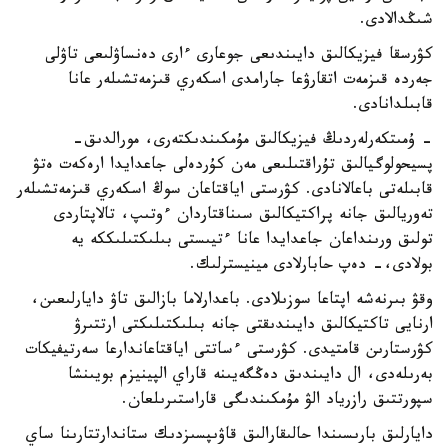
شىڭدالادى.
كۋرسقا فيزيكالىق دايىندىعى جوعارى ءارى دەنساۋلىعى تاۋلى
جەردە قىزمەت اتقارۋعا جارامدى اسكەري قىزمەتشىلەر عانا
قابىلدانادى.
- ۇمىتكەرلەردىڭ فيزيكالىق مۇمكىندىكتەرى، مورالدىق-
پسيحولوگيالىق تۇراقتىلىعى مەن كۇردەلى جاعدايدا ارەكەت ەتۋ
قابىلەتى باعالانادى. كۋرستى اياقتاعان سوڭ اسكەري قىزمەتشىلەر
تەوريالىق جانە پراكتيكالىق سىناقتاردان ءوتىپ، تالاپتاردى
تولىق ورىنداعان جاعدايدا عانا ءتيىستى بىلىكتىلىككە يە
بولادى،- دەپ حابارلادى مينيسترلىك.
وقۋ بىرنەشە اپتاعا سوزىلادى. باعدارلاما بازالىق تاۋ دايارلىعىن،
ارنايى تاكتيكالىق دايىندىقتى جانە بىلىكتىلىكتى ارتتىرۋ
كۋرستارىن قامتيدى. كۋرستى ءساتتى اياقتاعاندارعا سەرتيفيكات
بەرىلەدى، ال دايىندىق دەڭگەيىنە قاراي الپينيزم بويىنشا
سپورتتىق رازرياد الۋ مۇمكىندىگى قاراستىرىلعان.
دايارلىق بارىسىندا حالىقارالىق قاۋىپسىزدىك ستاندارتتارىنا ساي