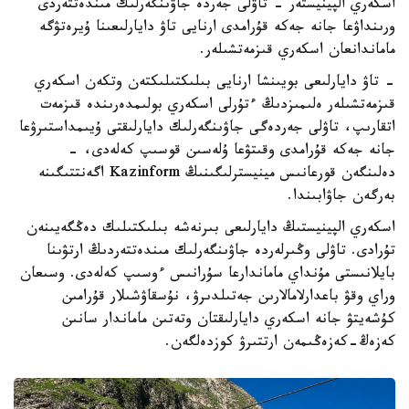
اسكەري الپينيستەر - تاۋلى جەردە جاۋىنگەرلىك مىندەتتەردى
ورىنداۋعا جانە جەكە قۇرامدى ارنايى تاۋ دايارلىعىنا ۇيرەتۋگە
ماماندانعان اسكەري قىزمەتشىلەر.
- تاۋ دايارلىعى بويىنشا ارنايى بىلىكتىلىكتەن وتكەن اسكەري
قىزمەتشىلەر ەلىمىزدىڭ ءتۇرلى اسكەري بولىمدەرىندە قىزمەت
اتقارىپ، تاۋلى جەردەگى جاۋىنگەرلىك دايارلىقتى ۇيىمداستىرۋعا
جانە جەكە قۇرامدى وقىتۋعا ۇلەسىن قوسىپ كەلەدى، -
دەلىنگەن قورعانىس مينيسترلىگىنىڭ Kazinform اگەنتتىگىنە
بەرگەن جاۋابىندا.
اسكەري الپينيستىڭ دايارلىعى بىرنەشە بىلىكتىلىك دەڭگەيىنەن
تۇرادى. تاۋلى وڭىرلەردە جاۋىنگەرلىك مىندەتتەردىڭ ارتۋىنا
بايلانىستى مۇنداي ماماندارعا سۇرانىس ءوسىپ كەلەدى. وسىعان
وراي وقۋ باعدارلامالارىن جەتىلدىرۋ، نۇسقاۋشىلار قۇرامىن
كۇشەيتۋ جانە اسكەري دايارلىقتان وتەتىن ماماندار سانىن
كەزەڭ-كەزەڭىمەن ارتتىرۋ كوزدەلگەن.