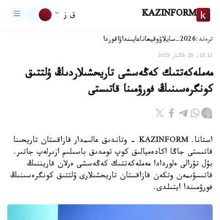
KAZINFORM
ق ز
ترەند:
2026-سايلاۋ
وقيعا
تاعايىنداۋ
اقوردا
15:12, 26 قاڭتار 2025
مەملەكەتتىك كەڭەسشى تاريحشىلاردىڭ ۇلتتىق
كونگرەسىنىڭ فورۋمىنا قاتىستى
استانا. KAZINFORM - وتاندىق عالىمدار قازاقستان تاريحىنا
قاتىستى جاڭا اكادەميالىق كوپ تومدىق باسىلىم ازىرلەپ جاتىر.
بۇل تۋرالى ەلوردادا مەملەكەتتىك كەڭەسشى ەرلان قاريننىڭ
قاتىسۋىمەن وتكەن قازاقستان تاريحشىلارى ۇلتتىق كونگرەسىنىڭ
فورۋمىندا ايتىلدى.