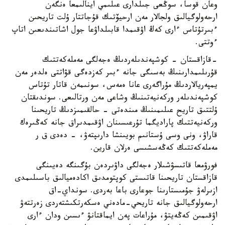
وعان قوسا، سوڭعى جىلدارى عىلىمي اينالىمعا ەنگەن
ارحەولوگيالىق ولجالار مەن ارحيۆتىك قۇجاتتار ۇلت تاريحىن
ءبىرتۇتاس ءارى كەڭ اۋقىمدا قابىلداۋعا جول اشاتىندىعىن اتاپ
ءوتتى.
-قازاقستان - كوشپەندىلەردىڭ ەجەلگى مەملەكەتتىك
قۇرىلىمدارىنىڭ بەسىگى جانە ءبىر كەزدەگى قۋاتتى ەلدەر مەن
يمپەريالاردىڭ مۇراگەرى عانا ەمەس، سونىمەن قاتار تۇتاس
كوشپەندىلەر وركەنيەتىنىڭ وشاعى مەن ورتالىعى. سوندىقتان
ۇلتتىق تاريح عىلىمىنىڭ مىندەتى - حالقىمىزدىڭ تاريحىنا
وركەنيەتتىك پاراديگما تۇرعىسىنان اۋقىمدىراق جانە كەڭىرەك
قاراۋ، ونى وسى ۇستانىم بويىنشا دارىپتەۋ، - دەدى ق ر
مەملەكەتتىك كەڭەسشىسى ەرلان قارين.
فورۋمعا قاتىسۋشىلار ەجەلگى داۋىردەن بۇگىنگە دەيىنگى
قازاقستان تاريحىنا قاتىستى كوپتومدىق اكادەميالىق باسىلىمدى
ازىرلەۋ جۇمىستارىنا جوعارى باعا بەردى. سونداي-اق
ارحەولوگيالىق جانە تاريحي-مادەني ەسكەرتكىشتەردى زەرتتەۋ
اۋقىمىن كەڭەيتۋ، مۇراعات پەن ايماقتانۋ ءىسىن ودان ءارى