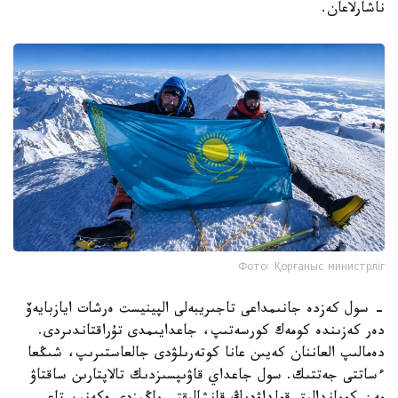
ناشارلاعان.
Фото: Қорғаныс министрліг
- سول كەزدە جانىمداعى تاجىريبەلى الپينيست ەرشات ايازبايەۆ
دەر كەزىندە كومەك كورسەتىپ، جاعدايىمدى تۇراقتاندىردى.
دەمالىپ العاننان كەيىن عانا كوتەرىلۋدى جالعاستىرىپ، شىڭعا
ءساتتى جەتتىك. سول جاعداي قاۋىپسىزدىك تالاپتارىن ساقتاۋ