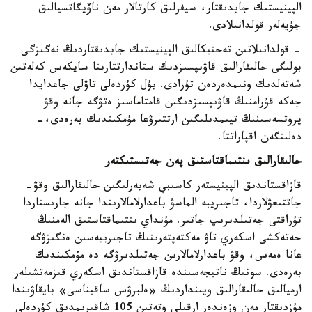
الپينيستىك جابدىقتار، سيفرلىق كارتالار مەن ناۆيگاتسيالىق
جۇيەلەر قولدانىلادى.
- قولدانىلاتىن تەحنيكالىق الپينيستىك جابدىقتاردىڭ نەگىزگى
بولىگى حالىقارالىق قاۋىپسىزدىك ستاندارتتارىنا سايكەس كەلەتىن
شەتەلدىك ونىمدەردەن تۇرادى. بۇل كۇردەلى تاۋلى جاعدايدا
جەكە قۇرامنىڭ قاۋىپسىزدىگىن قامتاماسىز ەتۋگە جانە وقۋ
پروتسەسىنىڭ تيىمدىلىگىن ارتتىرۋعا مۇمكىندىك بەرەدى،-
دەلىنگەن اقپاراتتا.
حالىقارالىق ىنتىماقتاستىق پەن جەتىستىكتەر
قازاقستاندىق الپينيستەر كاسىبي شەبەرلىگىن حالىقارالىق وقۋ-
جاتتىعۋلاردا، تاجىريبە الماسۋ باعدارلامالارىندا جانە جارىستاردا
تۇراقتى جەتىلدىرىپ جاتىر. مۇنداي ىنتىماقتاستىق الەمنىڭ
جەتەكشى اسكەري تاۋ مەكتەپتەرىنىڭ تاجىريبەسىن ەنگىزۋگە
عانا ەمەس، وقۋ باعدارلامالارىن جەتىلدىرۋگە دە مۇمكىندىك
بەرەدى. سونىڭ ناتيجەسىندە قازاقستاندىق اسكەري قىزمەتشىلەر
ارميالىق حالىقارالىق ويىنداردىڭ «ەلبرۋس ساقيناسى» بايقاۋىندا
مۇزدىقتار مەن وزەندەر ارقىلى وتەتىن 105 شاقىرىمدىق كۇردەلى