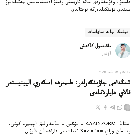
دامىتۋ، وقۋلىقتاردى جانە تاريحتى وقىتۋ ادىستەمەسىن جەتىلدىرۋ
سىندى تۇيتكىلدەرگە توقتالدى.
بيلىك جانە ساياسات
باقىتجول كاكەش
اۆتور
09:12, 08 تامىز 2026
شىڭداعى جاۋىنگەرلەر: ەلىمىزدە اسكەري الپينيستەر
قالاي دايارلانادى
استانا. KAZINFORM - بۇگىن - حالىقارالىق الپينيزم كۇنى.
وسىعان وراي Kazinform ءتىلشىسى قازاقستان قارۋلى