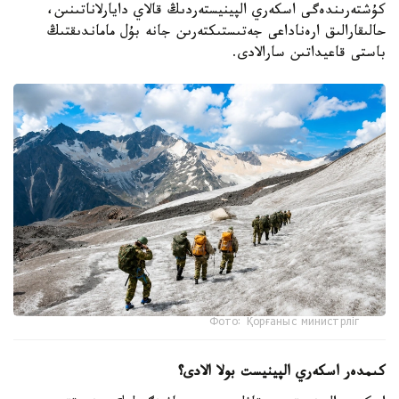
كۇشتەرىندەگى اسكەري الپينيستەردىڭ قالاي دايارلاناتىنىن،
حالىقارالىق ارەناداعى جەتىستىكتەرىن جانە بۇل ماماندىقتىڭ
باستى قاعيداتىن سارالادى.
Фото: Қорғаныс министрліг
كىمدەر اسكەري الپينيست بولا الادى؟