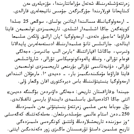
زەرتتەۋشىلەرىنىڭ شەتەل مۇراعاتتارىندا، مۋزەيلەرى مەن
كىتاپحانا قورلارىندا جۇرگىزگەن جۇمىس ناتيجەلەرى قارالدى.
- ارحەولوگيانىڭ مىسالىندا ايتاتىن بولساق، سوڭعى 25 جىلدا
كوپتەگەن جاڭا اشىلىمدار اشىلدى. تاريحىمىزدى تولىعىمەن قايتا
قاراۋعا ءماجبۇر ەتەدى. ارحەولوگيا ءپان ارالىق ۇلكەن عىلىمعا
اينالدى. جاراتىلىس تانۋ عىلىمدارىنىڭ ادىستەمەلەرىن پايدالانا
وتىرىپ، جاڭاشا اقپاراتتىڭ ءبارىن الىپ جاتىرمىز. ەجەلگى
قوعام تۋرالى، ونىڭ پالەوەكونوميكاسى تۋرالى، شارۋاشىلىعى
تۋرالى، دۇنيەتانىمى تۋرالى بۇرىنعى تاريحىمىزدى تولىعىمەن
قايتا قاراۋعا مۇمكىندىگىمىز بار، - دەيدى ءا. مارعۇلان اتىنداعى
ارحەولوگيا ينستيتۋتىنىڭ باس ديرەكتورى اقان وڭعار ۇلى.
جيىندا «قازاقستان تاريحى: ەجەلگى داۋىردەن بۇگىنگە دەيىن»
اتتى جاڭا اكادەميالىق باسىلىمدى دايىنداۋ بارىسى تالقىلاندى.
بۇل جوباعا بەس عىلىمي زەرتتەۋ ينستيتۋتى مەن ەلىمىزدىڭ
250-دەن استام عالىمى جۇمىلدىرىلعان. مەملەكەتتىك كەڭەسشى
ءوز سوزىندە تاريحشىلاردىڭ ۇلتتىق كونگرەسى ەلىمىزدەگى
تاريح عىلىمىن دامىتۋ تۇرعىسىنان ماڭىزى زور ەكەندىگىن ايتتى.