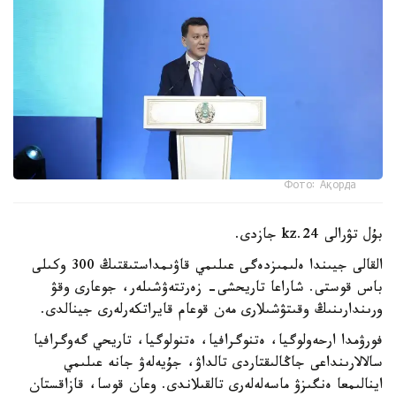
Фото: Ақорда
بۇل تۋرالى 24.kz جازدى.
القالى جيىندا ەلىمىزدەگى عىلىمي قاۋىمداستىقتىڭ 300 وكىلى
باس قوستى. شاراعا تاريحشى- زەرتتەۋشىلەر، جوعارى وقۋ
ورىندارىنىڭ وقىتۋشىلارى مەن قوعام قايراتكەرلەرى جينالدى.
فورۋمدا ارحەولوگيا، ەتنوگرافيا، ەتنولوگيا، تاريحي گەوگرافيا
سالالارىنداعى جاڭالىقتاردى تالداۋ، جۇيەلەۋ جانە عىلىمي
اينالىمعا ەنگىزۋ ماسەلەلەرى تالقىلاندى. وعان قوسا، قازاقستان