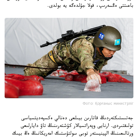
باعىتتى ەڭسەرىپ، قولا جۇلدەگە يە بولدى.
Фото: Қорғаныс министрліг
جەتىستىكتەردىڭ قاتارىن بيىلعى دەنالي ەكسپەديتسياسى
تولىقتىردى. ارنايى وپەراتسيالار كۇشتەرىنىڭ تاۋ دايارلىعى
ورتالىعىنىڭ الپينيستەر توبى سولتۇستىك امەريكانىڭ ەڭ بيىك