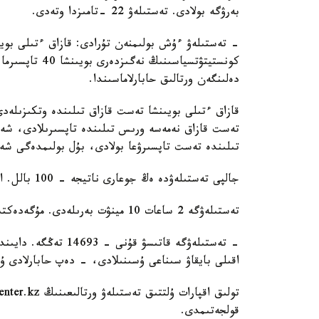
بەرۋگە بولادى. تەستىلەۋ 22 -تامىزدا وتەدى.
دەلىنگەن ورتالىق حابارلاماسىندا.
تىلىندە تەست تاپسىرۋعا بولادى، بۇل بولىمدەگى شەكت
جالپى تەستىلەۋدە ەڭ جوعارى ناتيجە - 100 بالل. ازاماتتىق الۋعا ۇمىتكەر كەمىندە 50 بالل جيناۋى ءتيىس.
تەستىلەۋگە 2 ساعات 10 مينۋت بەرىلەدى. مۇگەدەكتىگى بار ادامدارعا قوسىمشا 30 مينۋت قاراستىرىلعان.
اقىلى بايقاۋ سىناعى ۇسىنىلادى، - دەپ حابارلادى ۇل
قولجەتىمدى.