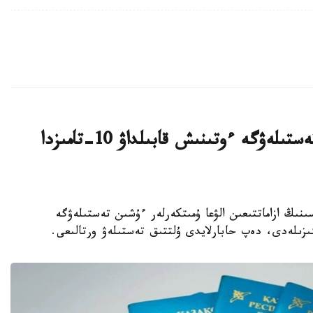
قازاقستان ازاماتتىعىن الۋعا ارنالعان تەستىلەۋگە ءوتىنىش قابىلداۋ 10-تامىزدا
رەسپۋبليكاسىنىڭ ازاماتتىعىن الۋعا ۇمىتكەرلەر ءۇشىن تەستىلەۋگە