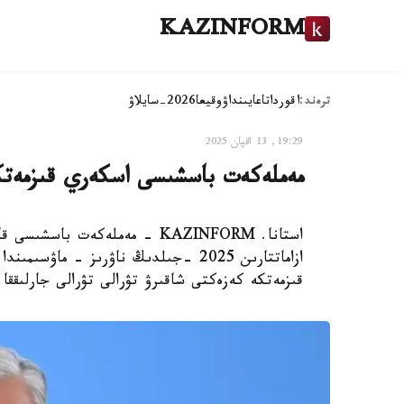
KAZINFORM
ترەند:
اقوردا
تاعايىنداۋ
وقيعا
2026-سايلاۋ
19:29, 13 اقپان 2025
مەملەكەت باسشىسى اسكەري قىزمەتكە
استانا. KAZINFORM - مەملەكەت 
ازاماتتارىن 2025 -جىلدىڭ ناۋرىز - م
قىزمەتكە كەزەكتى شاقىرۋ تۋرالى تۋرالى جارلىققا