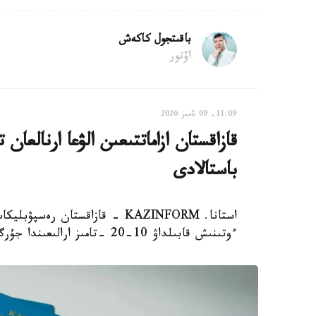
باقىتجول كاكەش
اۆتور
11:09, 09 تامىز 2026
باستالادى
استانا. KAZINFORM - قازاقستان 
ءوتىنىش قابىلداۋ 10-20 -تامىز ارالىعىندا جۇرگىزىلەدى، دەپ حابارلايدى ۇلتتىق تەستىلەۋ ورتالىعى.