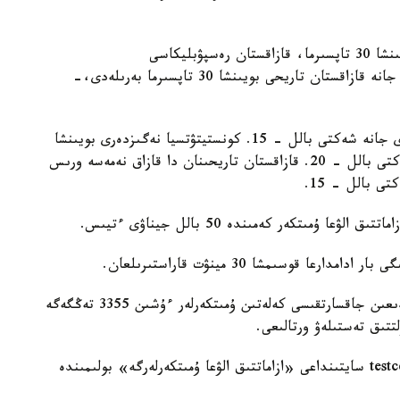
- تەستىلەۋ ءۇش بولىمنەن تۇرادى: قازاق ءتىلى بويىنشا 30 تاپسىرما، قازاقستان رەسپۋبليكاسى
كونستيتۋتسياسىنىڭ نەگىزدەرى بويىنشا 40 تاپسىرما جانە قازاقستان تاريحى بويىنشا 30 تاپسىرما بەرىلەدى،-
قازاق ءتىلى بويىنشا تەست قازاق تىلىندە وتكىزىلەدى جانە شەكتى بالل - 15. كونستيتۋتسيا نەگىزدەرى بويىنشا
تەست قازاق نەمەسە ورىس تىلىندە تاپسىرىلادى، شەكتى بالل - 20. قازاقستان تاريحىنان دا قازاق نەمەسە ورىس
ى بالل - 15.
- تەستىلەۋگە قاتىسۋ قۇنى - 14693 تەڭگە. دايىندىعىن جاقسارتقىسى كەلەتىن ۇمىتكەرلەر ءۇشىن 3355 تەڭگەگە
تتىق تەستىلەۋ ورتالىعى.
تولىق اقپارات ۇلتتىق تەستىلەۋ ورتالىعىنىڭ testcenter.kz سايتىنداعى «ازاماتتىق الۋعا ۇمىتكەرلەرگە» بولىمىندە