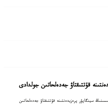
ەنتىنە قۇتتىقتاۋ جەدەلحاتىن جولدادى
ملەكەت باسشىسىنىڭ سينگاپۋر پرەزيدەنتىنە قۇتتىقتاۋ جەدەلحاتىن