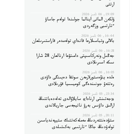
ارتتى
19:09, 06 تامىز 2026
ۇلكەن الماتى اينالما جولىندا تولەم جاساۋ
ءتارتىبى وزگەردى
16:44, 06 تامىز 2026
بالالى وتباسىلارعا قانداي تولەمدەر قاراستىرىلعان
16:28, 06 تامىز 2026
جەڭىل ونەركاسىپتى دامىتۋعا ارنالعان 28 شارا
ىسكە اسىرىلادى
16:05, 06 تامىز 2026
ەلدە ينۆەستورلارمەن سوتقا دەيىنگى داۋدى
رەتتەۋ جونىندەگى كوميسسيا قۇرىلادى
23:34, 05 تامىز 2026
«جەتىنشى ارنادا» سايلاۋالدى تەلەدەباتتىڭ
ارالىق داۋىس بەرۋ ناتيجەسى جاريالاندى
20:11, 05 تامىز 2026
ستۋدەنتتەردىڭ مەملەكەتتىك ستيپەندياسىن
تولەۋدىڭ جاڭا ءتارتىبى بەكىتىلدى