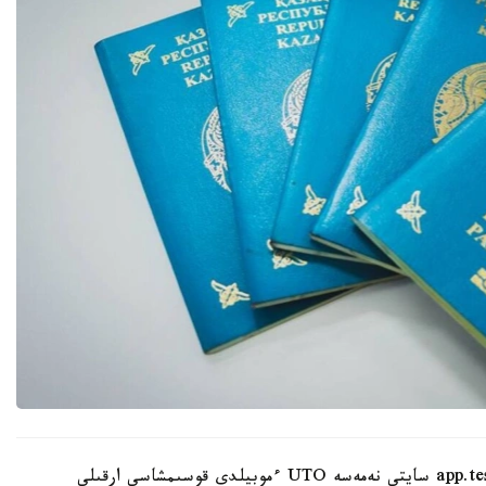
ءوتىنىشتى ۇلتتىق تەستىلەۋ ورتالىعىنىڭ app.testcenter.kz سايتى نەمەسە UTO ءموبيلدى قوسىمشاسى ارقىلى