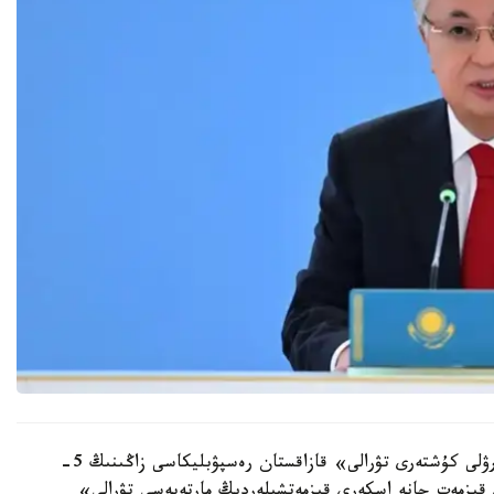
- «قازاقستان رەسپۋبليكاسىنىڭ قورعانىسى جانە قارۋلى كۇشتەرى تۋرالى» قازاقستان رەسپۋبليكاسى زاڭىنىڭ 5-
 جانە «اسكەري قىزمەت جانە اسكەري قىزمەتشىلەردىڭ مارتەبەسى تۋرالى»