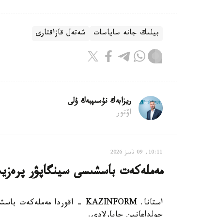
بيلىك جانە ساياسات
شەتەل قازاقتارى
ريزابەك نۇسىپبەك ۇلى
اۆتور
10:11, 09 تامىز 2026
مەملەكەت باسشىسى سينگاپۋر پرەزيد
استانا. KAZINFORM - اقوردا مە
جولداعانىن حابارلادى.