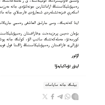
ۇلتتىق قاۋىپسىزدىك كوميتەتىنە، ق ر مەملەكەتتىك ك
رەسپۋبليكاسىنىڭ ازاماتتارىن جونەلتۋدى جانە مەرزى
اسكەري قىزمەتشىلەردى شىعارۋدى قارجىلاي جانە ماتە
ايتا كەتەيىك، وسى جارلىق العاشقى رەسمي جاريالانع
بۇعان دەيىن پرەزيدەنت «قازاقستان رەسپۋبليكاسىنىڭ 
كورسەتۋ، مەملەكەتتىك ساتىپ الۋ، كولىك جانە پوشتا 
تۋرالى» قازاقستان رەسپۋبليكاسىنىڭ زاڭىنا قول قويع
اۆتور
اينۇر تۋماكبايەۆا
بيلىك جانە ساياسات