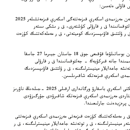
1. اسكەري قىزمەتتىڭ بەلگىلەنگەن مەرزىمىن وتكەرگەن مەرزىمدى اسكەري قىزمەتتەگى اسكەري قىزمەتشىلەر 2025
توقسانىندا ق ر قارۋلى كۇشتەرى، ق ر ىشكى ىستەر
ق ر ۇلتتىق قاۋىپسىزدىك كوميتەتى، ق ر مەملەكەتتىك كۇزەت
2. اسكەرگە شاقىرۋدى كەيىنگە قالدىرۋعا نەمەسە ودان بوساتىلۋعا قۇقىعى جوق 18 جاستان جيىرما 27 جاسقا
ڭ ناۋرىز - ماۋسىمىندا جانە قىركۇيەك - جەلتوقسانىندا ق ر قارۋلى
ەنشە جاعدايلار مينيسترلىگىنە، ق ر ۇلتتىق قاۋىپسىزدىك
ىمدى اسكەري قىزمەتكە شاقىرىلسىن.
3. جەرگىلىكتى اتقارۋشى ورگاندار ءتيىستى جەرگىلىكتى اسكەري باسقارۋ ورگاندارى ارقىلى 2025 -جىلدىڭ ناۋرىز
اتتاردى مەرزىمدى اسكەري قىزمەتكە شاقىرۋدى جۇرگىزۋدى
 پرەزيدەنت جارلىعىندا.
ق ر مەملەكەتتىك كۇزەت قىزمەتى مەرزىمدى اسكەري قىزمەتتى
ر مينيسترلىگىنە، ق ر توتەنشە جاعدايلار مينيسترلىگىنە، ق ر