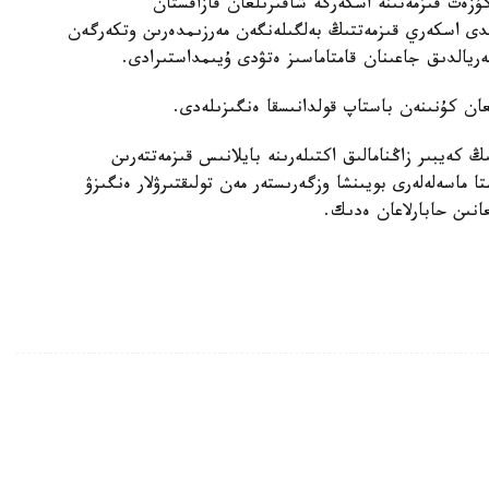
ۇزەت قىزمەتىنە اسكەرگە شاقىرىلعان قازاقستان
مدى اسكەري قىزمەتتىڭ بەلگىلەنگەن مەرزىمدەرىن وتكەرگەن
ريالدىق جاعىنان قامتاماسىز ەتۋدى ۇيىمداستىرادى.
ان كۇنىنەن باستاپ قولدانىسقا ەنگىزىلەدى.
كەيبىر زاڭنامالىق اكتىلەرىنە بايلانىس قىزمەتتەرىن
ماسەلەلەرى بويىنشا وزگەرىستەر مەن تولىقتىرۋلار ەنگىزۋ
انىن حابارلاعان ەدىك.