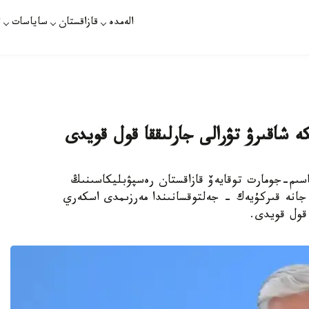
الەمدە
قازاقستان
ساياسات
ت
 شاقىرۋ تۋرالى جارلىققا قول قويدى
باسشىسى قاسىم-جومارت توقايەۆ قازاقستان رەسپۋبليكاسىنىڭ
اۋسىمىندا جانە قىركۇيەك - جەلتوقسانىندا مەرزىمدى اسكەري
 قول قويدى.