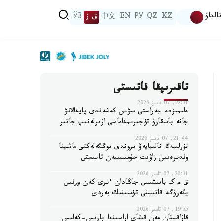
الداۋ
KZ
QZ
РУ
EN
中文
ق ز
ЎЗ
تاقىرىپقا قاتىستى
22:31, 07 تامىز 2026
ەلىمىزدە جەراستى سۋىن كەشەندى پايدالانۋ
جانە باسقارۋ تۇجىرىمداماسى ازىرلەنىپ جاتىر
21:44, 07 تامىز 2026
نۇرلىبەك نالىبايەۆ بروندى دوڭگەلەكتى ماشينا
وندىرەتىن زاۋىت جۇمىسىمەن تانىستى
20:31, 07 تامىز 2026
ق م گ باسشىسى جاڭادان ءىرى كەن ورنىن
يگەرۋگە قاتىستى تۇسىنىك بەردى
19:55, 07 تامىز 2026
قازاقستان مەن قىتاي اراسىندا بارىس-كەلىس