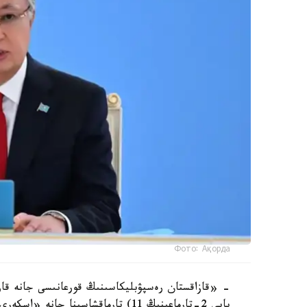
Фото: Ақорда
بابى 2-تارماعىنىڭ 11) تارماقشاسىنا