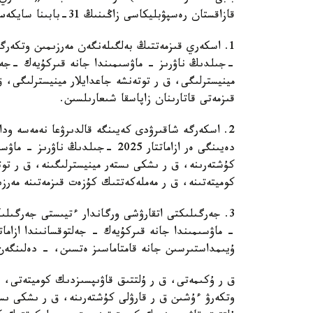
قازاقستان رەسپۋبليكاسى زاڭىنىڭ 31-بابىنا سايكەس قاۋلى ەتەمىن:
-جىلدىڭ ناۋرىز - ماۋسىمىندا جانە قىركۇيەك -جەل
مينيسترلىگى، ق ر توتەنشە جاعدايلار مينيسترلىگى، 
قىزمەتى قاتارىنان زاپاسقا شىعارىلسىن.
دەيىنگى ەر ازاماتتار 2025 -جىلدى
كۇشتەرىنە، ق ر ىشكى ىستەر مينيسترلىگىنە، ق ر توت
كوميتەتىنە، ق ر مەملەكەتتىك كۇزەت قىزمەتىنە مەرز
- ماۋسىمىندا جانە قىركۇيەك - جەلتوقسانىندا ازام
ۇيىمداستىرسىن جانە قامتاماسىز ەتسىن، - دەلىنگەن
ق ر ۇكىمەتى، ق ر ۇلتتىق قاۋىپسىزدىك كوميتەتى، 
وتكەرۋ ءۇشىن ق ر قارۋلى كۇشتەرىنە، ق ر ىشكى ىستە